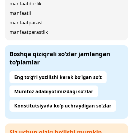
manfaatdorlik
manfaatli
manfaatparast
manfaatparastlik
Boshqa qiziqrali so‘zlar jamlangan
to‘plamlar
Eng to‘g‘ri yozilishi kerak bo‘lgan so‘z
Mumtoz adabiyotimizdagi so‘zlar
Konstitutsiyada ko‘p uchraydigan so‘zlar
Siz uchun qiziq bo‘lishi mumkin