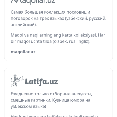
Самая большая коллекция пословиц и
поговорок на трёх языках (узбекский, русский,
английский).
Maqol va naqllarning eng katta kolleksiyasi. Har
bir maqol uchta tilda (o‘zbek, rus, ingliz).
maqollar.uz
Ежедневно только отборные анекдоты,
смешные картинки. Кузница юмора на
узбекском языке!
Har kuni eng sara latifalar va kulguli rasmlar.