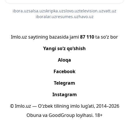
ibora.uz
salsa.uz
skripka.uz
slovo.uz
television.uz
vatt.uz
iboralar.uz
resumes.uz
havo.uz
Imlo.uz saytining bazasida jami
87 110
ta so‘z bor
Yangi so‘z qo‘shish
Aloqa
Facebook
Telegram
Instagram
© Imlo.uz — O‘zbek tilining imlo lug‘ati, 2014–2026
Obuna
va
GoodGroup
loyihasi.
18+