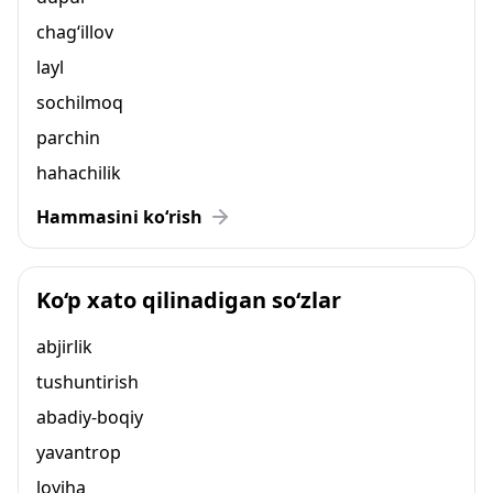
chag‘illov
layl
sochilmoq
parchin
hahachilik
Hammasini ko‘rish
Ko‘p xato qilinadigan so‘zlar
abjirlik
tushuntirish
abadiy-boqiy
yavantrop
loyiha