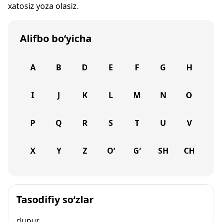
xatosiz yoza olasiz.
Alifbo bo‘yicha
A
B
D
E
F
G
H
I
J
K
L
M
N
O
P
Q
R
S
T
U
V
X
Y
Z
O‘
G‘
SH
CH
Tasodifiy so‘zlar
dupur