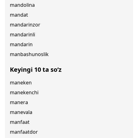
mandolina
mandat
mandarinzor
mandarinli
mandarin
manbashunoslik
Keyingi 10 ta so‘z
maneken
manekenchi
manera
manevala
manfaat
manfaatdor