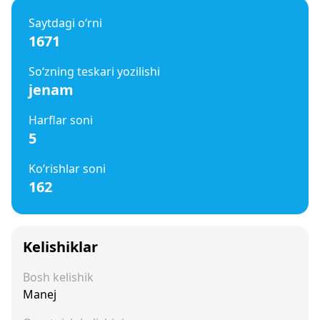
Saytdagi o‘rni
1671
So‘zning teskari yozilishi
jenam
Harflar soni
5
Ko‘rishlar soni
162
Kelishiklar
Bosh kelishik
Manej