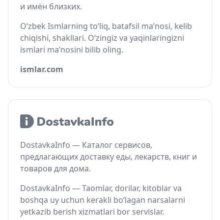
и имён близких.
O‘zbek Ismlarning to‘liq, batafsil ma’nosi, kelib
chiqishi, shakllari. O‘zingiz va yaqinlaringizni
ismlari ma’nosini bilib oling.
ismlar.com
DostavkaInfo — Каталог сервисов,
предлагающих доставку еды, лекарств, книг и
товаров для дома.
DostavkaInfo — Taomlar, dorilar, kitoblar va
boshqa uy uchun kerakli bo‘lagan narsalarni
yetkazib berish xizmatlari bor servislar.