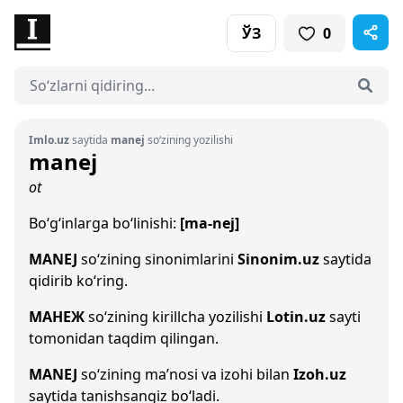
ЎЗ
0
Imlo.uz
saytida
manej
so‘zining yozilishi
manej
ot
Bo‘g‘inlarga bo‘linishi:
[ma-nej]
MANEJ
so‘zining sinonimlarini
Sinonim.uz
saytida
qidirib ko‘ring.
МАНЕЖ
so‘zining kirillcha yozilishi
Lotin.uz
sayti
tomonidan taqdim qilingan.
MANEJ
so‘zining ma’nosi va izohi bilan
Izoh.uz
saytida tanishsangiz bo‘ladi.