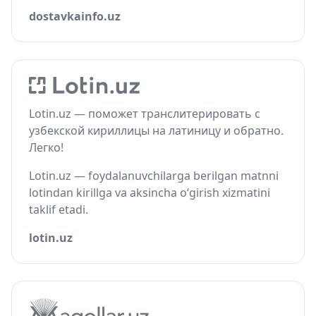
dostavkainfo.uz
Lotin.uz — поможет транслитерировать с
узбекской кириллицы на латиницу и обратно.
Легко!
Lotin.uz — foydalanuvchilarga berilgan matnni
lotindan kirillga va aksincha o‘girish xizmatini
taklif etadi.
lotin.uz