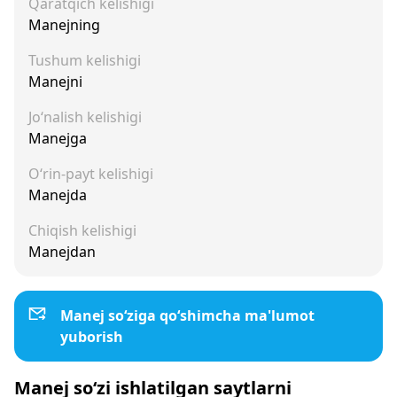
Qaratqich kelishigi
Manejning
Tushum kelishigi
Manejni
Jo‘nalish kelishigi
Manejga
O‘rin-payt kelishigi
Manejda
Chiqish kelishigi
Manejdan
Manej so‘ziga qo‘shimcha ma'lumot
yuborish
Manej so‘zi ishlatilgan saytlarni