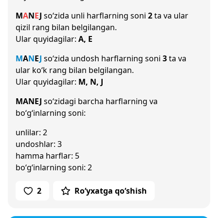
M
A
N
E
J
so‘zida unli harflarning soni
2
ta va ular
qizil rang bilan belgilangan.
Ular quyidagilar:
A, E
M
A
N
E
J
so‘zida undosh harflarning soni
3
ta va
ular ko‘k rang bilan belgilangan.
Ular quyidagilar:
M, N, J
MANEJ
so‘zidagi barcha harflarning va
bo‘g‘inlarning soni:
unlilar: 2
undoshlar: 3
hamma harflar: 5
bo‘g‘inlarning soni: 2
2
Ro‘yxatga qo‘shish