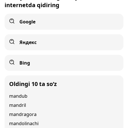
internetda qidiring
Google
Яндекс
Bing
Oldingi 10 ta so‘z
mandub
mandril
mandragora
mandolinachi