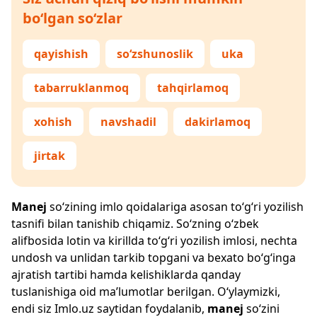
bo‘lgan so‘zlar
qayishish
so‘zshunoslik
uka
tabarruklanmoq
tahqirlamoq
xohish
navshadil
dakirlamoq
jirtak
Manej
so‘zining imlo qoidalariga asosan to‘g‘ri yozilish
tasnifi bilan tanishib chiqamiz. So‘zning o‘zbek
alifbosida lotin va kirillda to‘g‘ri yozilish imlosi, nechta
undosh va unlidan tarkib topgani va bexato bo‘g‘inga
ajratish tartibi hamda kelishiklarda qanday
tuslanishiga oid ma’lumotlar berilgan. O‘ylaymizki,
endi siz
Imlo.uz
saytidan foydalanib,
manej
so‘zini