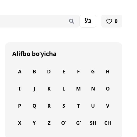
ЎЗ
0
Alifbo bo‘yicha
A
B
D
E
F
G
H
I
J
K
L
M
N
O
P
Q
R
S
T
U
V
X
Y
Z
O‘
G‘
SH
CH