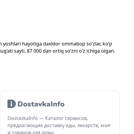
mon yoshlari hayotiga daxldor ommabop so‘zlar, ko‘p
‘ati sayti, 87 000 dan ortiq so‘zni o‘z ichiga olgan.
DostavkaInfo — Каталог сервисов,
предлагающих доставку еды, лекарств, книг
и товаров для дома.