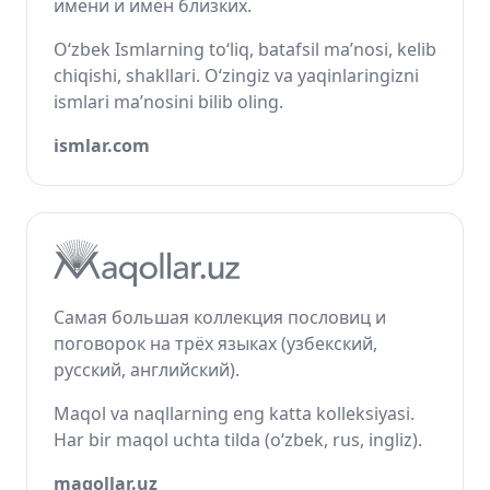
имени и имён близких.
O‘zbek Ismlarning to‘liq, batafsil ma’nosi, kelib
chiqishi, shakllari. O‘zingiz va yaqinlaringizni
ismlari ma’nosini bilib oling.
ismlar.com
Самая большая коллекция пословиц и
поговорок на трёх языках (узбекский,
русский, английский).
Maqol va naqllarning eng katta kolleksiyasi.
Har bir maqol uchta tilda (o‘zbek, rus, ingliz).
maqollar.uz