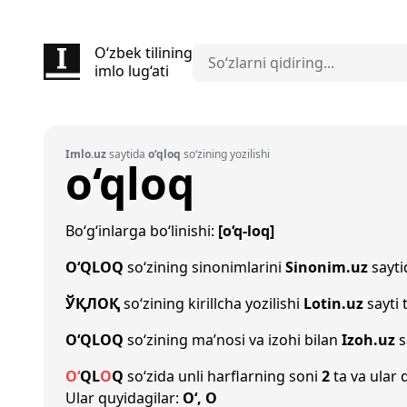
O‘zbek tilining
imlo lug‘ati
Imlo.uz
saytida
o‘qloq
so‘zining yozilishi
o‘qloq
Bo‘g‘inlarga bo‘linishi:
[o‘q-loq]
O‘QLOQ
so‘zining sinonimlarini
Sinonim.uz
saytid
ЎҚЛОҚ
so‘zining kirillcha yozilishi
Lotin.uz
sayti 
O‘QLOQ
so‘zining ma’nosi va izohi bilan
Izoh.uz
s
O‘
Q
L
O
Q
so‘zida unli harflarning soni
2
ta va ular 
Ular quyidagilar:
O‘, O