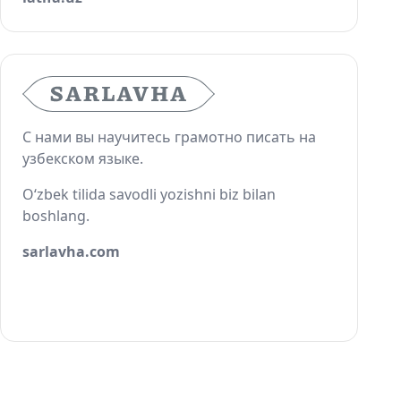
С нами вы научитесь грамотно писать на
узбекском языке.
O‘zbek tilida savodli yozishni biz bilan
boshlang.
sarlavha.com