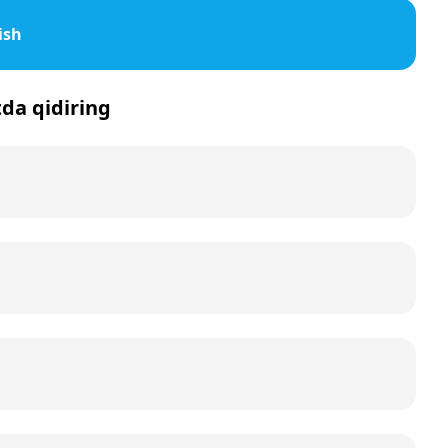
ish
tda qidiring