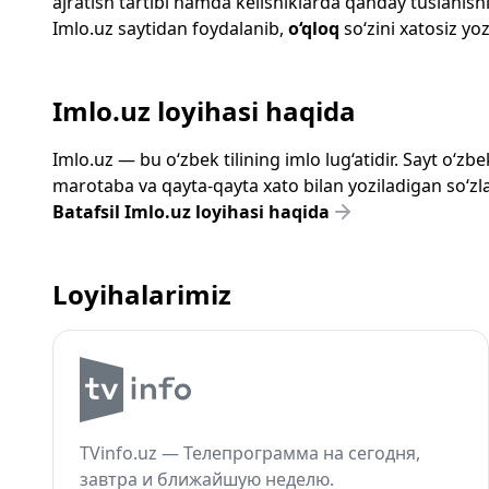
ajratish tartibi hamda kelishiklarda qanday tuslanishi
Imlo.uz
saytidan foydalanib,
o‘qloq
so‘zini xatosiz yoz
Imlo.uz loyihasi haqida
Imlo.uz — bu o‘zbek tilining imlo lug‘atidir. Sayt o‘
marotaba va qayta-qayta xato bilan yoziladigan so‘zlar
Batafsil Imlo.uz loyihasi haqida
Loyihalarimiz
TVinfo.uz — Телепрограмма на сегодня,
завтра и ближайшую неделю.