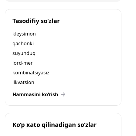
Tasodifiy so‘zlar
kleysimon
qachonki
suyunduq
lord-mer
kombinatsiyasiz
likvatsion
Hammasini ko‘rish
Ko‘p xato qilinadigan so‘zlar