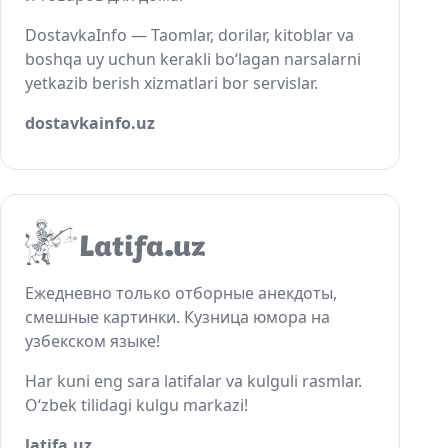
DostavkaInfo — Taomlar, dorilar, kitoblar va
boshqa uy uchun kerakli bo‘lagan narsalarni
yetkazib berish xizmatlari bor servislar.
dostavkainfo.uz
Ежедневно только отборные анекдоты,
смешные картинки. Кузница юмора на
узбекском языке!
Har kuni eng sara latifalar va kulguli rasmlar.
O‘zbek tilidagi kulgu markazi!
latifa.uz