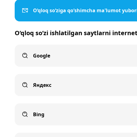
O‘qloq so‘ziga qo‘shimcha ma'lumot yubor
O‘qloq so‘zi ishlatilgan saytlarni interne
Google
Яндекс
Bing