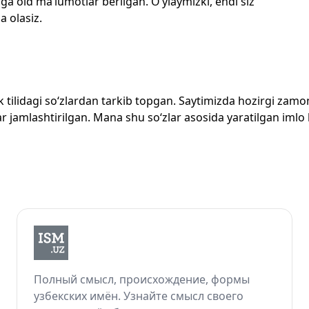
ga oid ma’lumotlar berilgan. O‘ylaymizki, endi siz
a olasiz.
zbek tilidagi so‘zlardan tarkib topgan. Saytimizda hozirgi za
 jamlashtirilgan. Mana shu so‘zlar asosida yaratilgan imlo lug
Полный смысл, происхождение, формы
узбекских имён. Узнайте смысл своего