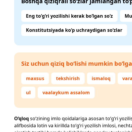
Boshqa qiziqrali so‘zlar jamlangan to
Eng to‘g‘ri yozilishi kerak bo‘lgan so‘z
Mu
Konstitutsiyada ko‘p uchraydigan so‘zlar
Siz uchun qiziq bo‘lishi mumkin bo‘lga
maxsus
tekshirish
ismaloq
var
ul
vaalaykum assalom
O‘qloq
so‘zining imlo qoidalariga asosan to‘g‘ri yozili
alifbosida lotin va kirillda to‘g‘ri yozilish imlosi, n