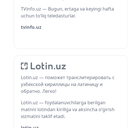
TVinfo.uz — Bugun, ertaga va keyingi hafta
uchun to‘liq teledasturlar.
tvinfo.uz
Lotin.uz — поможет транслитерировать с
узбекской кириллицы на латиницу и
обратно. Легко!
Lotin.uz — foydalanuvchilarga berilgan
matnni lotindan kirillga va aksincha o‘girish
xizmatini taklif etadi.
lotin.uz