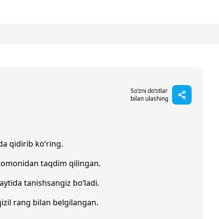
So‘zni do‘stlar
bilan ulashing
a qidirib ko‘ring.
tomonidan taqdim qilingan.
aytida tanishsangiz bo‘ladi.
qizil rang bilan belgilangan.