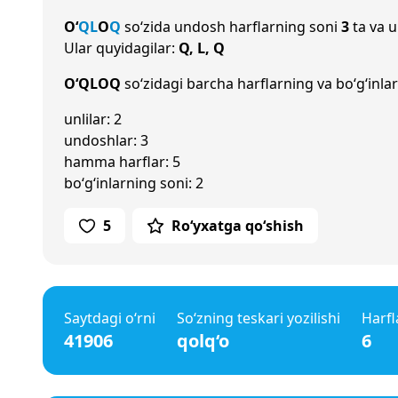
O‘
Q
L
O
Q
so‘zida undosh harflarning soni
3
ta va u
Ular quyidagilar:
Q, L, Q
O‘QLOQ
so‘zidagi barcha harflarning va bo‘g‘inlar
unlilar: 2
undoshlar: 3
hamma harflar: 5
bo‘g‘inlarning soni: 2
5
Ro‘yxatga qo‘shish
Saytdagi o‘rni
So‘zning teskari yozilishi
Harfl
41906
qolq‘o
6