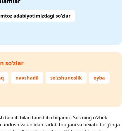
‘plamlar
mtoz adabiyotimizdagi so‘zlar
n so‘zlar
aq
navshadil
so‘zshunoslik
oyba
sh tasnifi bilan tanishib chiqamiz. So‘zning o‘zbek
echta undosh va unlidan tarkib topgani va bexato bo‘g‘inga