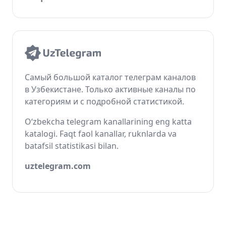
Самый большой каталог телеграм каналов
в Узбекистане. Только активные каналы по
категориям и с подробной статистикой.
O‘zbekcha telegram kanallarining eng katta
katalogi. Faqt faol kanallar, ruknlarda va
batafsil statistikasi bilan.
uztelegram.com