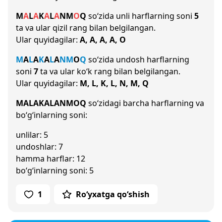
M
A
L
A
K
A
L
A
N
M
O
Q
so‘zida unli harflarning soni
5
ta va ular qizil rang bilan belgilangan.
Ular quyidagilar:
A, A, A, A, O
M
A
L
A
K
A
L
A
N
M
O
Q
so‘zida undosh harflarning
soni
7
ta va ular ko‘k rang bilan belgilangan.
Ular quyidagilar:
M, L, K, L, N, M, Q
MALAKALANMOQ
so‘zidagi barcha harflarning va
bo‘g‘inlarning soni:
unlilar: 5
undoshlar: 7
hamma harflar: 12
bo‘g‘inlarning soni: 5
1
Ro‘yxatga qo‘shish