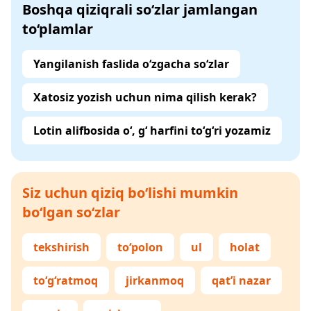
Boshqa qiziqrali so‘zlar jamlangan
to‘plamlar
Yangilanish faslida o‘zgacha so‘zlar
Xatosiz yozish uchun nima qilish kerak?
Lotin alifbosida o‘, g‘ harfini to‘g‘ri yozamiz
Siz uchun qiziq bo‘lishi mumkin
bo‘lgan so‘zlar
tekshirish
to‘polon
ul
holat
to‘g‘ratmoq
jirkanmoq
qat’i nazar