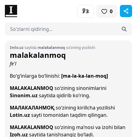
ЎЗ
0
Imlo.uz
saytida
malakalanmoq
so‘zining yozilishi
malakalanmoq
fe'l
Bo‘g‘inlarga bo‘linishi:
[ma-la-ka-lan-moq]
MALAKALANMOQ
so‘zining sinonimlarini
Sinonim.uz
saytida qidirib ko‘ring.
МАЛАКАЛАНМОҚ
so‘zining kirillcha yozilishi
Lotin.uz
sayti tomonidan taqdim qilingan.
MALAKALANMOQ
so‘zining ma’nosi va izohi bilan
Izoh.uz
saytida tanishsangiz bo‘ladi.