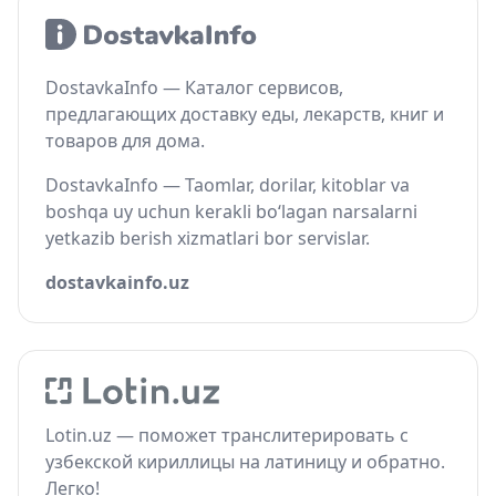
DostavkaInfo — Каталог сервисов,
предлагающих доставку еды, лекарств, книг и
товаров для дома.
DostavkaInfo — Taomlar, dorilar, kitoblar va
boshqa uy uchun kerakli bo‘lagan narsalarni
yetkazib berish xizmatlari bor servislar.
dostavkainfo.uz
Lotin.uz — поможет транслитерировать с
узбекской кириллицы на латиницу и обратно.
Легко!