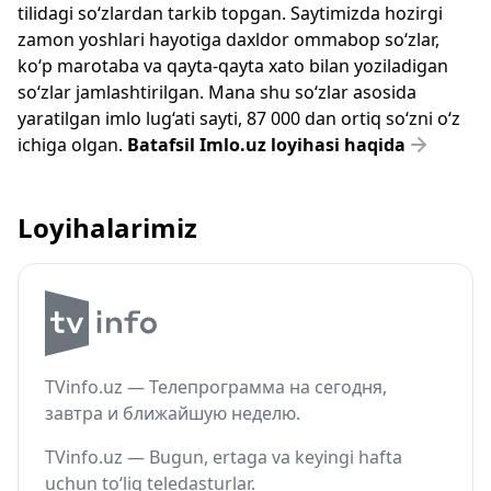
tilidagi so‘zlardan tarkib topgan. Saytimizda hozirgi
zamon yoshlari hayotiga daxldor ommabop so‘zlar,
ko‘p marotaba va qayta-qayta xato bilan yoziladigan
so‘zlar jamlashtirilgan. Mana shu so‘zlar asosida
yaratilgan imlo lug‘ati sayti, 87 000 dan ortiq so‘zni o‘z
ichiga olgan.
Batafsil Imlo.uz loyihasi haqida
Loyihalarimiz
TVinfo.uz — Телепрограмма на сегодня,
завтра и ближайшую неделю.
TVinfo.uz — Bugun, ertaga va keyingi hafta
uchun to‘liq teledasturlar.