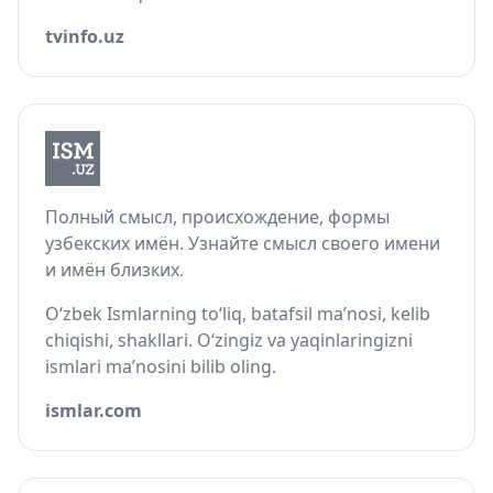
tvinfo.uz
Полный смысл, происхождение, формы
узбекских имён. Узнайте смысл своего имени
и имён близких.
O‘zbek Ismlarning to‘liq, batafsil ma’nosi, kelib
chiqishi, shakllari. O‘zingiz va yaqinlaringizni
ismlari ma’nosini bilib oling.
ismlar.com