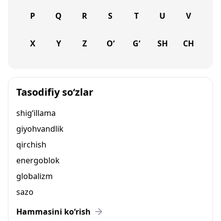
P
Q
R
S
T
U
V
X
Y
Z
O‘
G‘
SH
CH
Tasodifiy so‘zlar
shig‘illama
giyohvandlik
qirchish
energoblok
globalizm
sazo
Hammasini ko‘rish