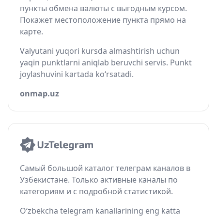
пункты обмена валюты с выгодным курсом.
Покажет местоположение пункта прямо на
карте.
Valyutani yuqori kursda almashtirish uchun
yaqin punktlarni aniqlab beruvchi servis. Punkt
joylashuvini kartada ko‘rsatadi.
onmap.uz
Самый большой каталог телеграм каналов в
Узбекистане. Только активные каналы по
категориям и с подробной статистикой.
O‘zbekcha telegram kanallarining eng katta