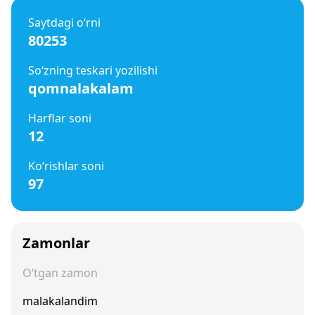
Saytdagi o‘rni
80253
So‘zning teskari yozilishi
qomnalakalam
Harflar soni
12
Ko‘rishlar soni
97
Zamonlar
O‘tgan zamon
malakalandim