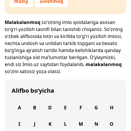
moziy
uvishmoq
Malakalanmoq
so‘zining imlo qoidalariga asosan
to‘g‘ri yozilish tasnifi bilan tanishib chiqamiz. So‘zning
o‘zbek alifbosida lotin va kirillda to‘g‘ri yozilish imlosi,
nechta undosh va unlidan tarkib topgani va bexato
bo‘g‘inga ajratish tartibi hamda kelishiklarda qanday
tuslanishiga oid ma’lumotlar berilgan. O‘ylaymizki,
endi siz
Imlo.uz
saytidan foydalanib,
malakalanmoq
so‘zini xatosiz yoza olasiz.
Alifbo bo‘yicha
A
B
D
E
F
G
H
I
J
K
L
M
N
O