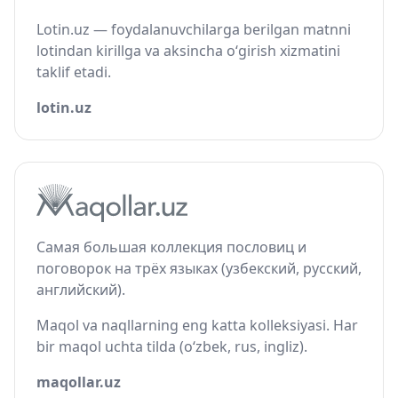
Lotin.uz — foydalanuvchilarga berilgan matnni
lotindan kirillga va aksincha o‘girish xizmatini
taklif etadi.
lotin.uz
Самая большая коллекция пословиц и
поговорок на трёх языках (узбекский, русский,
английский).
Maqol va naqllarning eng katta kolleksiyasi. Har
bir maqol uchta tilda (o‘zbek, rus, ingliz).
maqollar.uz