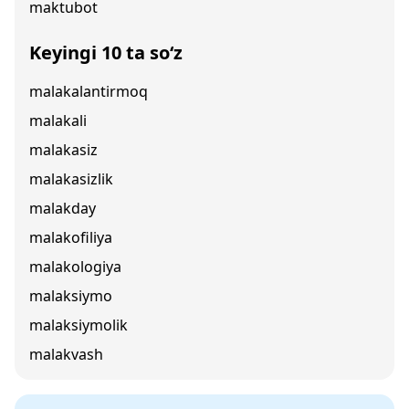
maktubot
Keyingi 10 ta so‘z
malakalantirmoq
malakali
malakasiz
malakasizlik
malakday
malakofiliya
malakologiya
malaksiymo
malaksiymolik
malakvash