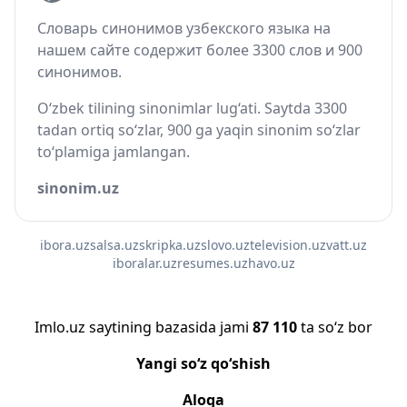
Словарь синонимов узбекского языка на
нашем сайте содержит более 3300 слов и 900
синонимов.
O‘zbek tilining sinonimlar lug‘ati. Saytda 3300
tadan ortiq so‘zlar, 900 ga yaqin sinonim so‘zlar
to‘plamiga jamlangan.
sinonim.uz
ibora.uz
salsa.uz
skripka.uz
slovo.uz
television.uz
vatt.uz
iboralar.uz
resumes.uz
havo.uz
Imlo.uz saytining bazasida jami
87 110
ta so‘z bor
Yangi so‘z qo‘shish
Aloqa