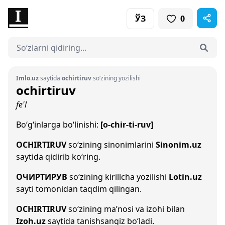
ЎЗ
0
Imlo.uz
saytida
ochirtiruv
so‘zining yozilishi
ochirtiruv
fe'l
Bo‘g‘inlarga bo‘linishi:
[o-chir-ti-ruv]
OCHIRTIRUV
so‘zining sinonimlarini
Sinonim.uz
saytida qidirib ko‘ring.
ОЧИРТИРУВ
so‘zining kirillcha yozilishi
Lotin.uz
sayti tomonidan taqdim qilingan.
OCHIRTIRUV
so‘zining ma’nosi va izohi bilan
Izoh.uz
saytida tanishsangiz bo‘ladi.