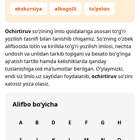
ekskursiya
alkogolli
to‘polon
Ochirtiruv
so‘zining imlo qoidalariga asosan to‘g‘ri
yozilish tasnifi bilan tanishib chiqamiz. So‘zning o‘zbek
alifbosida lotin va kirillda to‘g‘ri yozilish imlosi, nechta
undosh va unlidan tarkib topgani va bexato bo‘g‘inga
ajratish tartibi hamda kelishiklarda qanday
tuslanishiga oid ma’lumotlar berilgan. O‘ylaymizki,
endi siz
Imlo.uz
saytidan foydalanib,
ochirtiruv
so‘zini
xatosiz yoza olasiz.
Alifbo bo‘yicha
A
B
D
E
F
G
H