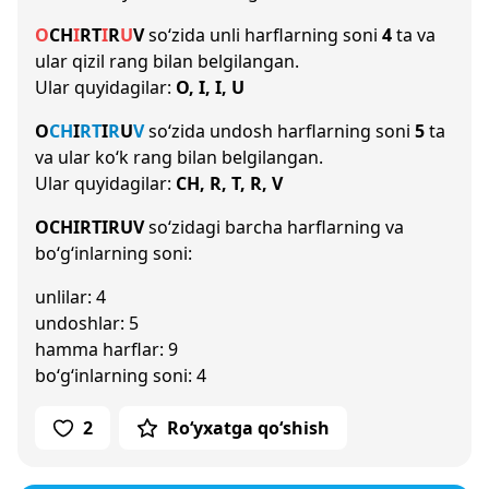
O
CH
I
R
T
I
R
U
V
so‘zida unli harflarning soni
4
ta va
ular qizil rang bilan belgilangan.
Ular quyidagilar:
O, I, I, U
O
CH
I
R
T
I
R
U
V
so‘zida undosh harflarning soni
5
ta
va ular ko‘k rang bilan belgilangan.
Ular quyidagilar:
CH, R, T, R, V
OCHIRTIRUV
so‘zidagi barcha harflarning va
bo‘g‘inlarning soni:
unlilar: 4
undoshlar: 5
hamma harflar: 9
bo‘g‘inlarning soni: 4
2
Ro‘yxatga qo‘shish