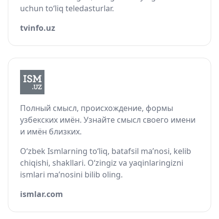
uchun to‘liq teledasturlar.
tvinfo.uz
Полный смысл, происхождение, формы
узбекских имён. Узнайте смысл своего имени
и имён близких.
O‘zbek Ismlarning to‘liq, batafsil ma’nosi, kelib
chiqishi, shakllari. O‘zingiz va yaqinlaringizni
ismlari ma’nosini bilib oling.
ismlar.com