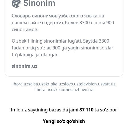
Словарь синонимов узбекского языка на
нашем сайте содержит более 3300 слов и 900
синонимов.
O‘zbek tilining sinonimlar lug‘ati. Saytda 3300
tadan ortiq so‘zlar, 900 ga yaqin sinonim so‘zlar
to‘plamiga jamlangan.
sinonim.uz
ibora.uz
salsa.uz
skripka.uz
slovo.uz
television.uz
vatt.uz
iboralar.uz
resumes.uz
havo.uz
Imlo.uz saytining bazasida jami
87 110
ta so‘z bor
Yangi so‘z qo‘shish