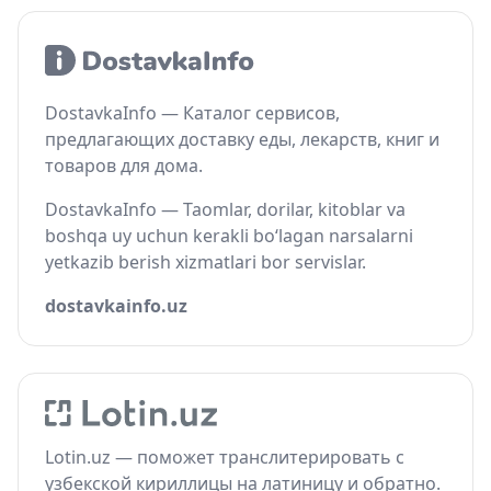
DostavkaInfo — Каталог сервисов,
предлагающих доставку еды, лекарств, книг и
товаров для дома.
DostavkaInfo — Taomlar, dorilar, kitoblar va
boshqa uy uchun kerakli bo‘lagan narsalarni
yetkazib berish xizmatlari bor servislar.
dostavkainfo.uz
Lotin.uz — поможет транслитерировать с
узбекской кириллицы на латиницу и обратно.