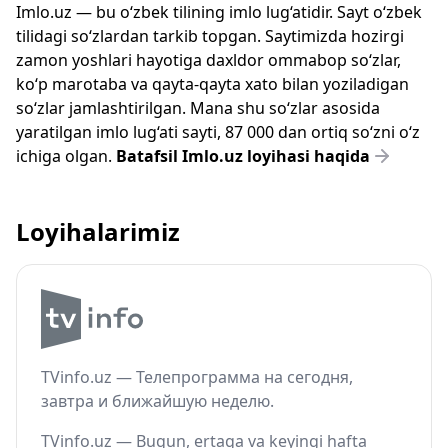
Imlo.uz — bu o‘zbek tilining imlo lug‘atidir. Sayt o‘zbek
tilidagi so‘zlardan tarkib topgan. Saytimizda hozirgi
zamon yoshlari hayotiga daxldor ommabop so‘zlar,
ko‘p marotaba va qayta-qayta xato bilan yoziladigan
so‘zlar jamlashtirilgan. Mana shu so‘zlar asosida
yaratilgan imlo lug‘ati sayti, 87 000 dan ortiq so‘zni o‘z
ichiga olgan.
Batafsil Imlo.uz loyihasi haqida
Loyihalarimiz
TVinfo.uz — Телепрограмма на сегодня,
завтра и ближайшую неделю.
TVinfo.uz — Bugun, ertaga va keyingi hafta