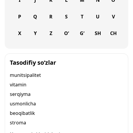
I
J
K
L
M
N
O
P
Q
R
S
T
U
V
X
Y
Z
O‘
G‘
SH
CH
Tasodifiy so‘zlar
munitsipalitet
vitamin
serqiyma
usmonlicha
beoqibatlik
stroma