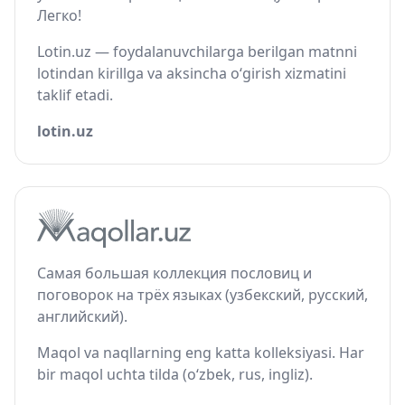
Легко!
Lotin.uz — foydalanuvchilarga berilgan matnni
lotindan kirillga va aksincha o‘girish xizmatini
taklif etadi.
lotin.uz
Самая большая коллекция пословиц и
поговорок на трёх языках (узбекский, русский,
английский).
Maqol va naqllarning eng katta kolleksiyasi. Har
bir maqol uchta tilda (o‘zbek, rus, ingliz).