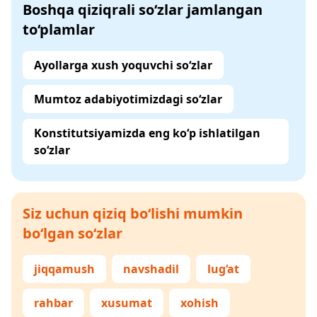
Boshqa qiziqrali so‘zlar jamlangan
to‘plamlar
Ayollarga xush yoquvchi so‘zlar
Mumtoz adabiyotimizdagi so‘zlar
Konstitutsiyamizda eng ko‘p ishlatilgan
so‘zlar
Siz uchun qiziq bo‘lishi mumkin
bo‘lgan so‘zlar
jiqqamush
navshadil
lug‘at
rahbar
xusumat
xohish