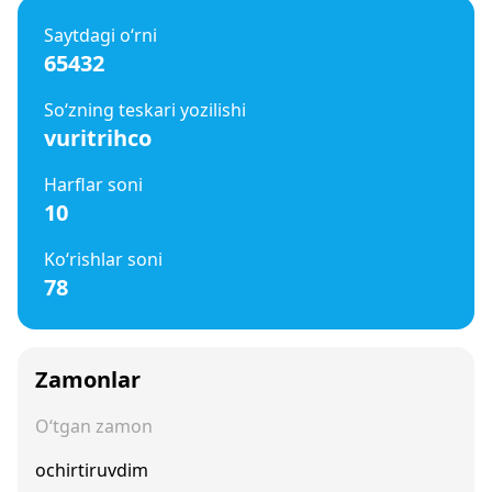
Saytdagi o‘rni
65432
So‘zning teskari yozilishi
vuritrihco
Harflar soni
10
Ko‘rishlar soni
78
Zamonlar
O‘tgan zamon
ochirtiruvdim