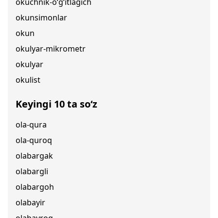
okuchnik-o‘g‘itlagich
okunsimonlar
okun
okulyar-mikrometr
okulyar
okulist
Keyingi 10 ta so‘z
ola-qura
ola-quroq
olabargak
olabargli
olabargoh
olabayir