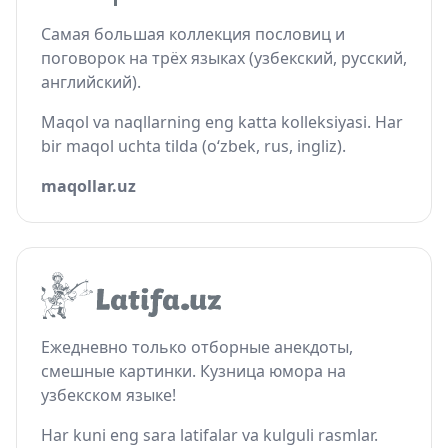
Самая большая коллекция пословиц и
поговорок на трёх языках (узбекский, русский,
английский).
Maqol va naqllarning eng katta kolleksiyasi. Har
bir maqol uchta tilda (o‘zbek, rus, ingliz).
maqollar.uz
Ежедневно только отборные анекдоты,
смешные картинки. Кузница юмора на
узбекском языке!
Har kuni eng sara latifalar va kulguli rasmlar.