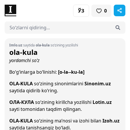
ЎЗ
0
Imlo.uz
saytida
ola-kula
so‘zining yozilishi
ola-kula
yordamchi so‘z
Bo‘g‘inlarga bo‘linishi:
[o-la--ku-la]
OLA-KULA
so‘zining sinonimlarini
Sinonim.uz
saytida qidirib ko‘ring.
ОЛА-КУЛА
so‘zining kirillcha yozilishi
Lotin.uz
sayti tomonidan taqdim qilingan.
OLA-KULA
so‘zining ma’nosi va izohi bilan
Izoh.uz
saytida tanishsangiz bo‘ladi.