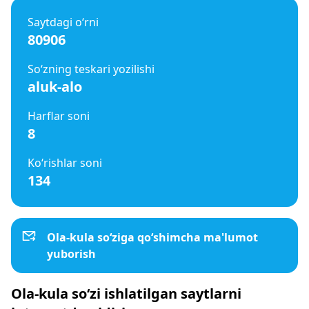
Saytdagi o‘rni
80906
So‘zning teskari yozilishi
aluk-alo
Harflar soni
8
Ko‘rishlar soni
134
Ola-kula so‘ziga qo‘shimcha ma'lumot
yuborish
Ola-kula so‘zi ishlatilgan saytlarni