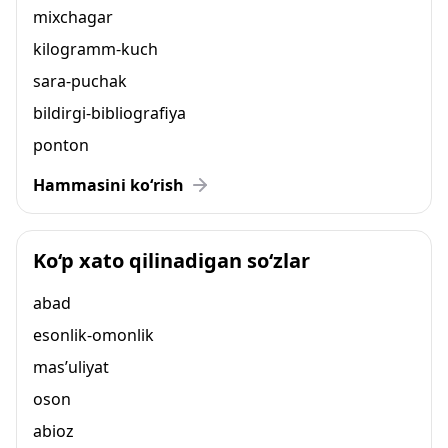
mixchagar
kilogramm-kuch
sara-puchak
bildirgi-bibliografiya
ponton
Hammasini ko‘rish
Ko‘p xato qilinadigan so‘zlar
abad
esonlik-omonlik
mas’uliyat
oson
abioz