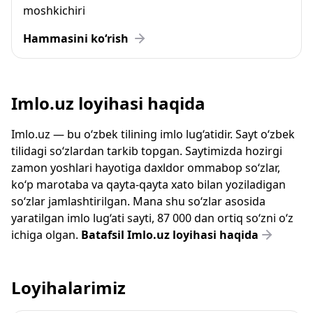
moshkichiri
Hammasini ko‘rish
Imlo.uz loyihasi haqida
Imlo.uz — bu o‘zbek tilining imlo lug‘atidir. Sayt o‘zbek
tilidagi so‘zlardan tarkib topgan. Saytimizda hozirgi
zamon yoshlari hayotiga daxldor ommabop so‘zlar,
ko‘p marotaba va qayta-qayta xato bilan yoziladigan
so‘zlar jamlashtirilgan. Mana shu so‘zlar asosida
yaratilgan imlo lug‘ati sayti, 87 000 dan ortiq so‘zni o‘z
ichiga olgan.
Batafsil Imlo.uz loyihasi haqida
Loyihalarimiz