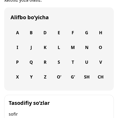
xatosiz yoza olasiz.
Alifbo bo‘yicha
A
B
D
E
F
G
H
I
J
K
L
M
N
O
P
Q
R
S
T
U
V
X
Y
Z
O‘
G‘
SH
CH
Tasodifiy so‘zlar
sofir