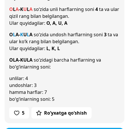
O
L
A
-
K
U
L
A
so‘zida unli harflarning soni
4
ta va ular
qizil rang bilan belgilangan.
Ular quyidagilar:
O, A, U, A
O
L
A
-
K
U
L
A
so‘zida undosh harflarning soni
3
ta va
ular ko‘k rang bilan belgilangan.
Ular quyidagilar:
L, K, L
OLA-KULA
so‘zidagi barcha harflarning va
bo‘g‘inlarning soni:
unlilar: 4
undoshlar: 3
hamma harflar: 7
bo‘g‘inlarning soni: 5
5
Ro‘yxatga qo‘shish