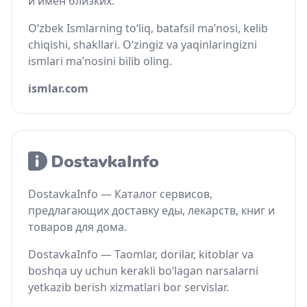
и имён близких.
O‘zbek Ismlarning to‘liq, batafsil ma’nosi, kelib
chiqishi, shakllari. O‘zingiz va yaqinlaringizni
ismlari ma’nosini bilib oling.
ismlar.com
DostavkaInfo — Каталог сервисов,
предлагающих доставку еды, лекарств, книг и
товаров для дома.
DostavkaInfo — Taomlar, dorilar, kitoblar va
boshqa uy uchun kerakli bo‘lagan narsalarni
yetkazib berish xizmatlari bor servislar.