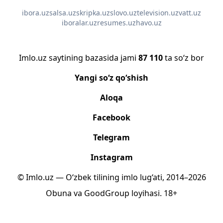
ibora.uz
salsa.uz
skripka.uz
slovo.uz
television.uz
vatt.uz
iboralar.uz
resumes.uz
havo.uz
Imlo.uz saytining bazasida jami
87 110
ta so‘z bor
Yangi so‘z qo‘shish
Aloqa
Facebook
Telegram
Instagram
© Imlo.uz — O‘zbek tilining imlo lug‘ati, 2014–2026
Obuna
va
GoodGroup
loyihasi.
18+