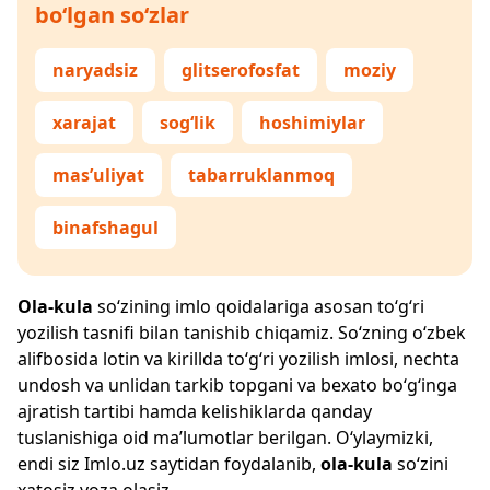
bo‘lgan so‘zlar
naryadsiz
glitserofosfat
moziy
xarajat
sog‘lik
hoshimiylar
mas’uliyat
tabarruklanmoq
binafshagul
Ola-kula
so‘zining imlo qoidalariga asosan to‘g‘ri
yozilish tasnifi bilan tanishib chiqamiz. So‘zning o‘zbek
alifbosida lotin va kirillda to‘g‘ri yozilish imlosi, nechta
undosh va unlidan tarkib topgani va bexato bo‘g‘inga
ajratish tartibi hamda kelishiklarda qanday
tuslanishiga oid ma’lumotlar berilgan. O‘ylaymizki,
endi siz
Imlo.uz
saytidan foydalanib,
ola-kula
so‘zini