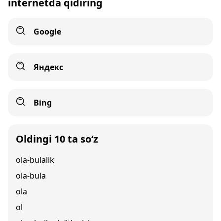
internetda qidiring
Google
Яндекс
Bing
Oldingi 10 ta so‘z
ola-bulalik
ola-bula
ola
ol