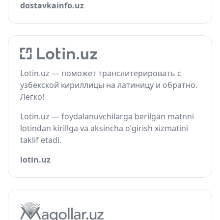
dostavkainfo.uz
Lotin.uz — поможет транслитерировать с
узбекской кириллицы на латиницу и обратно.
Легко!
Lotin.uz — foydalanuvchilarga berilgan matnni
lotindan kirillga va aksincha o‘girish xizmatini
taklif etadi.
lotin.uz