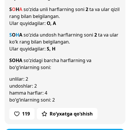
S
O
H
A
so‘zida unli harflarning soni
2
ta va ular qizil
rang bilan belgilangan.
Ular quyidagilar:
O, A
S
O
H
A
so‘zida undosh harflarning soni
2
ta va ular
ko‘k rang bilan belgilangan.
Ular quyidagilar:
S, H
SOHA
so‘zidagi barcha harflarning va
bo‘g‘inlarning soni:
unlilar: 2
undoshlar: 2
hamma harflar: 4
bo‘g‘inlarning soni: 2
119
Ro‘yxatga qo‘shish