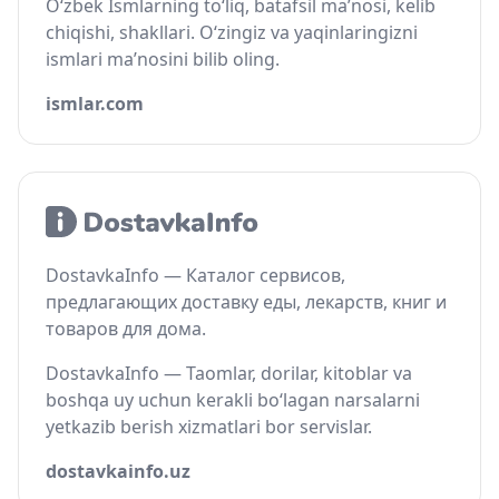
O‘zbek Ismlarning to‘liq, batafsil ma’nosi, kelib
chiqishi, shakllari. O‘zingiz va yaqinlaringizni
ismlari ma’nosini bilib oling.
ismlar.com
DostavkaInfo — Каталог сервисов,
предлагающих доставку еды, лекарств, книг и
товаров для дома.
DostavkaInfo — Taomlar, dorilar, kitoblar va
boshqa uy uchun kerakli bo‘lagan narsalarni
yetkazib berish xizmatlari bor servislar.
dostavkainfo.uz