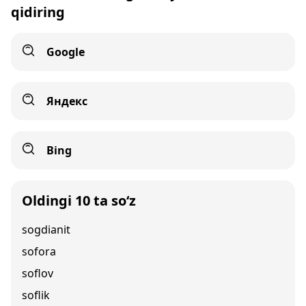
qidiring
Google
Яндекс
Bing
Oldingi 10 ta so‘z
sogdianit
sofora
soflov
soflik