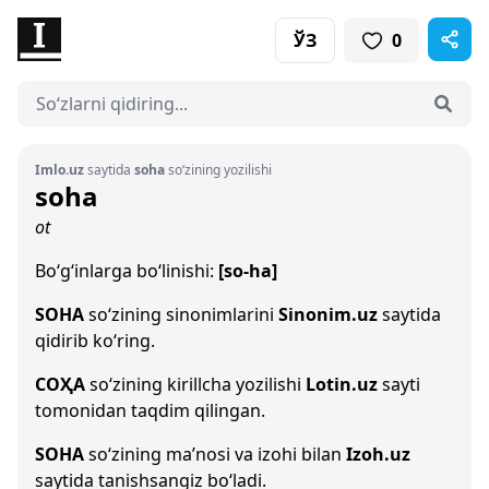
ЎЗ
0
Imlo.uz
saytida
soha
so‘zining yozilishi
soha
ot
Bo‘g‘inlarga bo‘linishi:
[so-ha]
SOHA
so‘zining sinonimlarini
Sinonim.uz
saytida
qidirib ko‘ring.
СОҲА
so‘zining kirillcha yozilishi
Lotin.uz
sayti
tomonidan taqdim qilingan.
SOHA
so‘zining ma’nosi va izohi bilan
Izoh.uz
saytida tanishsangiz bo‘ladi.