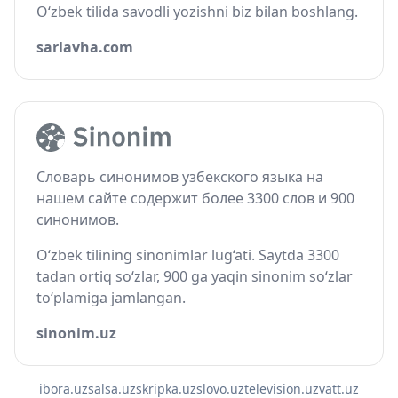
O‘zbek tilida savodli yozishni biz bilan boshlang.
sarlavha.com
Словарь синонимов узбекского языка на
нашем сайте содержит более 3300 слов и 900
синонимов.
O‘zbek tilining sinonimlar lug‘ati. Saytda 3300
tadan ortiq so‘zlar, 900 ga yaqin sinonim so‘zlar
to‘plamiga jamlangan.
sinonim.uz
ibora.uz
salsa.uz
skripka.uz
slovo.uz
television.uz
vatt.uz