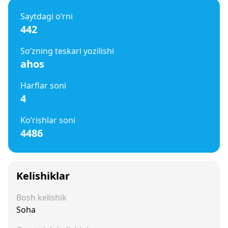
Saytdagi o‘rni
442
So‘zning teskari yozilishi
ahos
Harflar soni
4
Ko‘rishlar soni
4486
Kelishiklar
Bosh kelishik
Soha