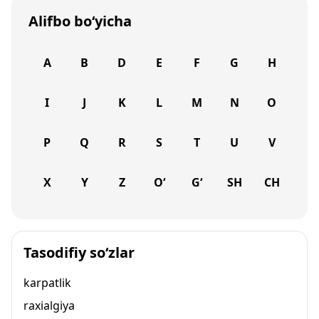
Alifbo bo‘yicha
A
B
D
E
F
G
H
I
J
K
L
M
N
O
P
Q
R
S
T
U
V
X
Y
Z
O‘
G‘
SH
CH
Tasodifiy so‘zlar
karpatlik
raxialgiya