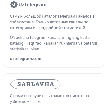
Самый большой каталог телеграм каналов в
Узбекистане. Только активные каналы по
категориям и с подробной статистикой.
O‘zbekcha telegram kanallarining eng katta
katalogi. Faqt faol kanallar, ruknlarda va batafsil
statistikasi bilan.
uztelegram.com
С нами вы научитесь грамотно писать на
узбекском языке.