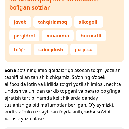
bo‘lgan so‘zlar
javob
tahqirlamoq
alkogolli
pergidrol
muammo
hurmatli
to‘g‘ri
saboqdosh
jiu-jitsu
Soha
so‘zining imlo qoidalariga asosan to‘g‘ri yozilish
tasnifi bilan tanishib chiqamiz. So‘zning o‘zbek
alifbosida lotin va kirillda to‘g‘ri yozilish imlosi, nechta
undosh va unlidan tarkib topgani va bexato bo‘g‘inga
ajratish tartibi hamda kelishiklarda qanday
tuslanishiga oid ma’lumotlar berilgan. O‘ylaymizki,
endi siz
Imlo.uz
saytidan foydalanib,
soha
so‘zini
xatosiz yoza olasiz.