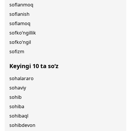
soflanmoq
soflanish
soflamoq
sofko‘ngillik
sofko‘ngil
sofizm
Keyingi 10 ta so‘z
sohalararo
sohaviy
sohib
sohiba
sohibaql
sohibdevon