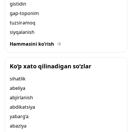
gistidin
gap-toponim
tuzsiramoq
siyqalanish
Hammasini ko‘rish
Ko‘p xato qilinadigan so‘zlar
sihatlik
abeliya
abjirlanish
abdikatsiya
yabarg‘a
abaziya