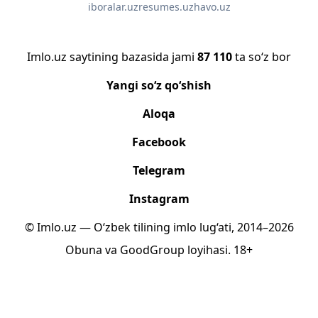
iboralar.uz
resumes.uz
havo.uz
Imlo.uz saytining bazasida jami
87 110
ta so‘z bor
Yangi so‘z qo‘shish
Aloqa
Facebook
Telegram
Instagram
© Imlo.uz — O‘zbek tilining imlo lug‘ati, 2014–2026
Obuna
va
GoodGroup
loyihasi.
18+