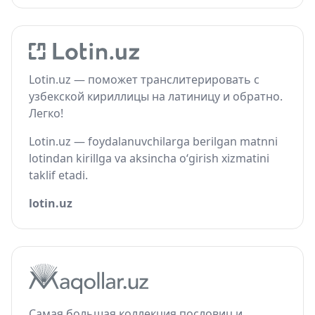
Lotin.uz — поможет транслитерировать с
узбекской кириллицы на латиницу и обратно.
Легко!
Lotin.uz — foydalanuvchilarga berilgan matnni
lotindan kirillga va aksincha o‘girish xizmatini
taklif etadi.
lotin.uz
Самая большая коллекция пословиц и