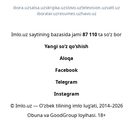
ibora.uz
salsa.uz
skripka.uz
slovo.uz
television.uz
vatt.uz
iboralar.uz
resumes.uz
havo.uz
Imlo.uz saytining bazasida jami
87 110
ta so‘z bor
Yangi so‘z qo‘shish
Aloqa
Facebook
Telegram
Instagram
© Imlo.uz — O‘zbek tilining imlo lug‘ati, 2014–2026
Obuna
va
GoodGroup
loyihasi.
18+