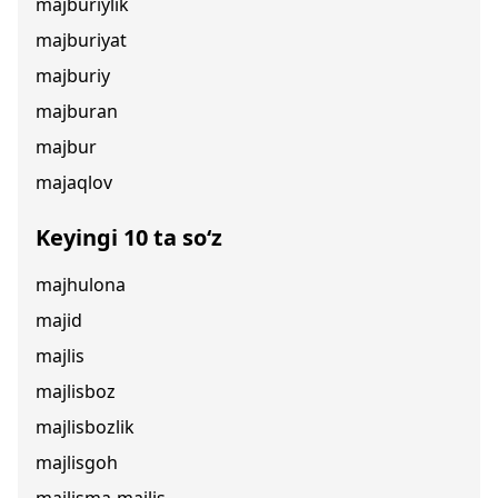
majburiylik
majburiyat
majburiy
majburan
majbur
majaqlov
Keyingi 10 ta so‘z
majhulona
majid
majlis
majlisboz
majlisbozlik
majlisgoh