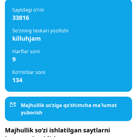
Saytdagi o‘rni
33816
So‘zning teskari yozilishi
killuhjam
Harflar soni
9
Ko‘rishlar soni
134
Majhullik so‘ziga qo‘shimcha ma'lumot
yuborish
Majhullik so‘zi ishlatilgan saytlarni