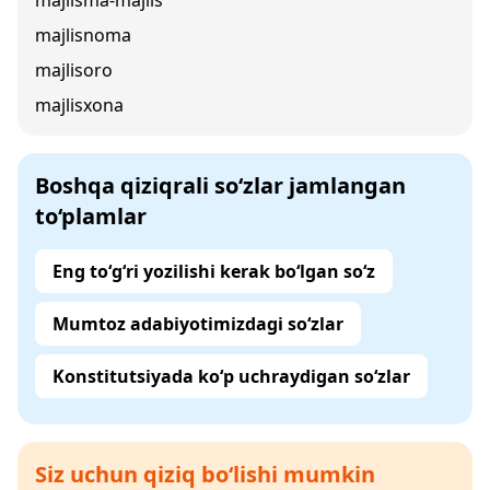
majlisma-majlis
majlisnoma
majlisoro
majlisxona
Boshqa qiziqrali so‘zlar jamlangan
to‘plamlar
Eng to‘g‘ri yozilishi kerak bo‘lgan so‘z
Mumtoz adabiyotimizdagi so‘zlar
Konstitutsiyada ko‘p uchraydigan so‘zlar
Siz uchun qiziq bo‘lishi mumkin