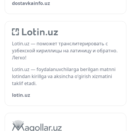
dostavkainfo.uz
Lotin.uz — поможет транслитерировать с
узбекской кириллицы на латиницу и обратно.
Легко!
Lotin.uz — foydalanuvchilarga berilgan matnni
lotindan kirillga va aksincha o‘girish xizmatini
taklif etadi.
lotin.uz