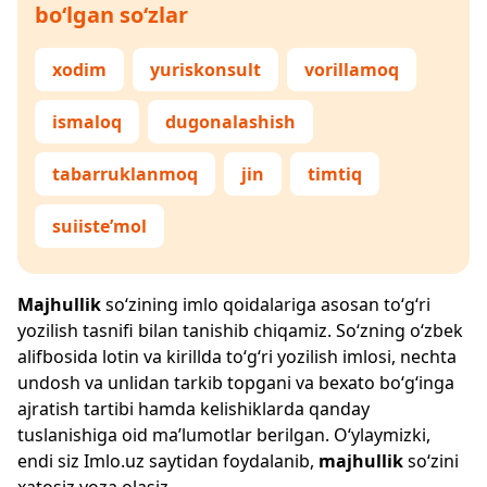
bo‘lgan so‘zlar
xodim
yuriskonsult
vorillamoq
ismaloq
dugonalashish
tabarruklanmoq
jin
timtiq
suiiste’mol
Majhullik
so‘zining imlo qoidalariga asosan to‘g‘ri
yozilish tasnifi bilan tanishib chiqamiz. So‘zning o‘zbek
alifbosida lotin va kirillda to‘g‘ri yozilish imlosi, nechta
undosh va unlidan tarkib topgani va bexato bo‘g‘inga
ajratish tartibi hamda kelishiklarda qanday
tuslanishiga oid ma’lumotlar berilgan. O‘ylaymizki,
endi siz
Imlo.uz
saytidan foydalanib,
majhullik
so‘zini