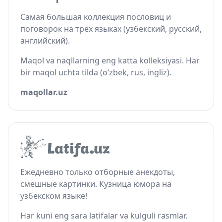
Самая большая коллекция пословиц и
поговорок на трёх языках (узбекский, русский,
английский).
Maqol va naqllarning eng katta kolleksiyasi. Har
bir maqol uchta tilda (o‘zbek, rus, ingliz).
maqollar.uz
Ежедневно только отборные анекдоты,
смешные картинки. Кузница юмора на
узбекском языке!
Har kuni eng sara latifalar va kulguli rasmlar.