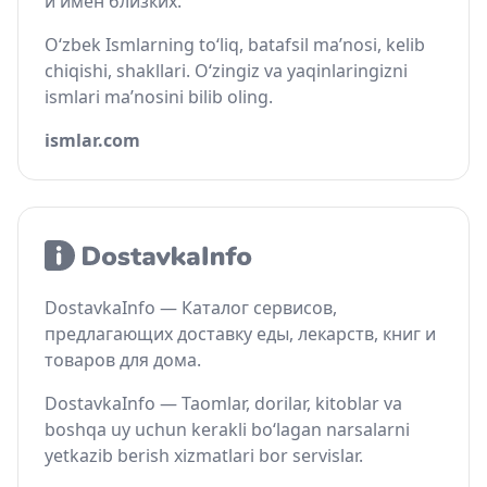
и имён близких.
O‘zbek Ismlarning to‘liq, batafsil ma’nosi, kelib
chiqishi, shakllari. O‘zingiz va yaqinlaringizni
ismlari ma’nosini bilib oling.
ismlar.com
DostavkaInfo — Каталог сервисов,
предлагающих доставку еды, лекарств, книг и
товаров для дома.
DostavkaInfo — Taomlar, dorilar, kitoblar va
boshqa uy uchun kerakli bo‘lagan narsalarni
yetkazib berish xizmatlari bor servislar.