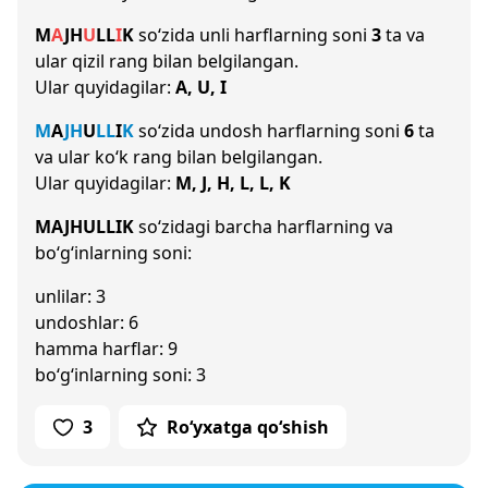
M
A
J
H
U
L
L
I
K
so‘zida unli harflarning soni
3
ta va
ular qizil rang bilan belgilangan.
Ular quyidagilar:
A, U, I
M
A
J
H
U
L
L
I
K
so‘zida undosh harflarning soni
6
ta
va ular ko‘k rang bilan belgilangan.
Ular quyidagilar:
M, J, H, L, L, K
MAJHULLIK
so‘zidagi barcha harflarning va
bo‘g‘inlarning soni:
unlilar: 3
undoshlar: 6
hamma harflar: 9
bo‘g‘inlarning soni: 3
3
Ro‘yxatga qo‘shish