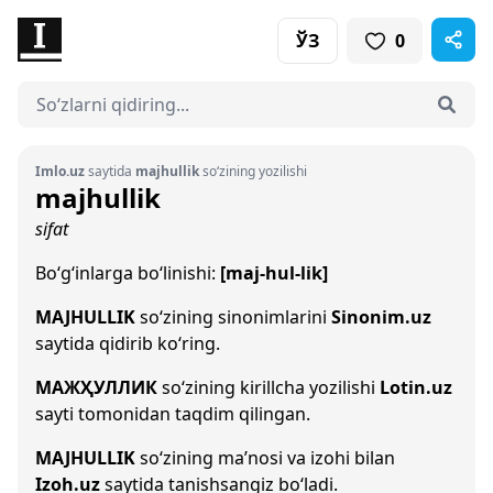
ЎЗ
0
Imlo.uz
saytida
majhullik
so‘zining yozilishi
majhullik
sifat
Bo‘g‘inlarga bo‘linishi:
[maj-hul-lik]
MAJHULLIK
so‘zining sinonimlarini
Sinonim.uz
saytida qidirib ko‘ring.
МАЖҲУЛЛИК
so‘zining kirillcha yozilishi
Lotin.uz
sayti tomonidan taqdim qilingan.
MAJHULLIK
so‘zining ma’nosi va izohi bilan
Izoh.uz
saytida tanishsangiz bo‘ladi.