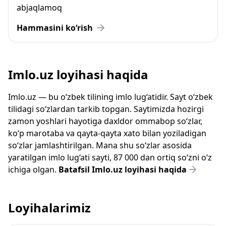
abjaqlamoq
Hammasini ko‘rish
Imlo.uz loyihasi haqida
Imlo.uz — bu o‘zbek tilining imlo lug‘atidir. Sayt o‘zbek
tilidagi so‘zlardan tarkib topgan. Saytimizda hozirgi
zamon yoshlari hayotiga daxldor ommabop so‘zlar,
ko‘p marotaba va qayta-qayta xato bilan yoziladigan
so‘zlar jamlashtirilgan. Mana shu so‘zlar asosida
yaratilgan imlo lug‘ati sayti, 87 000 dan ortiq so‘zni o‘z
ichiga olgan.
Batafsil Imlo.uz loyihasi haqida
Loyihalarimiz