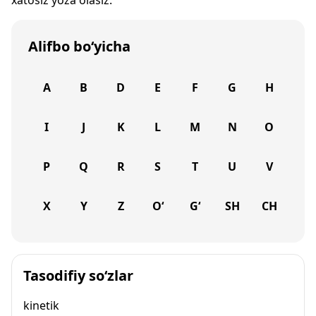
xatosiz yoza olasiz.
Alifbo bo‘yicha
A
B
D
E
F
G
H
I
J
K
L
M
N
O
P
Q
R
S
T
U
V
X
Y
Z
O‘
G‘
SH
CH
Tasodifiy so‘zlar
kinetik