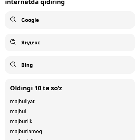
internetda qidiring
Google
Яндекс
Bing
Oldingi 10 ta so‘z
majhuliyat
majhul
majburlik
majburlamoq