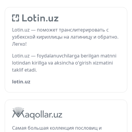
Lotin.uz — поможет транслитерировать с
узбекской кириллицы на латиницу и обратно.
Легко!
Lotin.uz — foydalanuvchilarga berilgan matnni
lotindan kirillga va aksincha o‘girish xizmatini
taklif etadi.
lotin.uz
Самая большая коллекция пословиц и