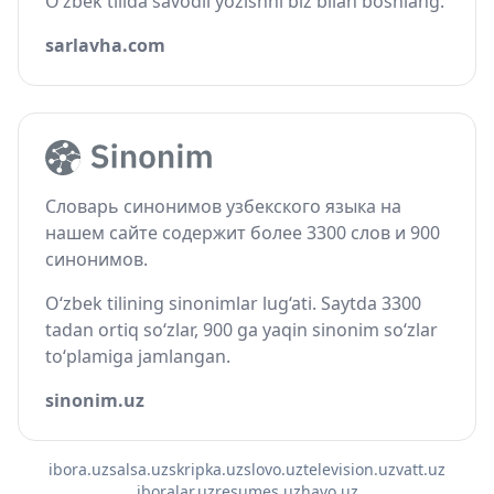
O‘zbek tilida savodli yozishni biz bilan boshlang.
sarlavha.com
Словарь синонимов узбекского языка на
нашем сайте содержит более 3300 слов и 900
синонимов.
O‘zbek tilining sinonimlar lug‘ati. Saytda 3300
tadan ortiq so‘zlar, 900 ga yaqin sinonim so‘zlar
to‘plamiga jamlangan.
sinonim.uz
ibora.uz
salsa.uz
skripka.uz
slovo.uz
television.uz
vatt.uz
iboralar.uz
resumes.uz
havo.uz