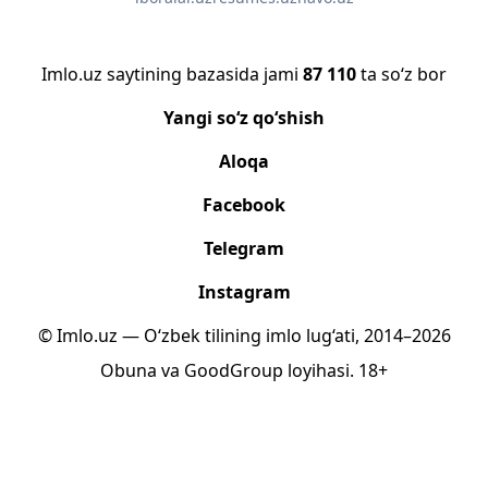
Imlo.uz saytining bazasida jami
87 110
ta so‘z bor
Yangi so‘z qo‘shish
Aloqa
Facebook
Telegram
Instagram
© Imlo.uz — O‘zbek tilining imlo lug‘ati, 2014–2026
Obuna
va
GoodGroup
loyihasi.
18+