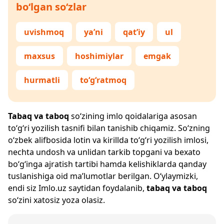
bo‘lgan so‘zlar
uvishmoq
ya’ni
qat’iy
ul
maxsus
hoshimiylar
emgak
hurmatli
to‘g‘ratmoq
Tabaq va taboq
so‘zining imlo qoidalariga asosan
to‘g‘ri yozilish tasnifi bilan tanishib chiqamiz. So‘zning
o‘zbek alifbosida lotin va kirillda to‘g‘ri yozilish imlosi,
nechta undosh va unlidan tarkib topgani va bexato
bo‘g‘inga ajratish tartibi hamda kelishiklarda qanday
tuslanishiga oid ma’lumotlar berilgan. O‘ylaymizki,
endi siz
Imlo.uz
saytidan foydalanib,
tabaq va taboq
so‘zini xatosiz yoza olasiz.