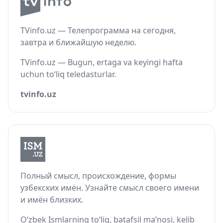
TVinfo.uz — Телепрограмма на сегодня,
завтра и ближайшую неделю.
TVinfo.uz — Bugun, ertaga va keyingi hafta
uchun to‘liq teledasturlar.
tvinfo.uz
Полный смысл, происхождение, формы
узбекских имён. Узнайте смысл своего имени
и имён близких.
O‘zbek Ismlarning to‘liq, batafsil ma’nosi, kelib