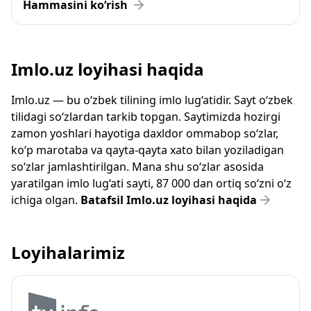
Hammasini ko‘rish
Imlo.uz loyihasi haqida
Imlo.uz — bu o‘zbek tilining imlo lug‘atidir. Sayt o‘zbek
tilidagi so‘zlardan tarkib topgan. Saytimizda hozirgi
zamon yoshlari hayotiga daxldor ommabop so‘zlar,
ko‘p marotaba va qayta-qayta xato bilan yoziladigan
so‘zlar jamlashtirilgan. Mana shu so‘zlar asosida
yaratilgan imlo lug‘ati sayti, 87 000 dan ortiq so‘zni o‘z
ichiga olgan.
Batafsil Imlo.uz loyihasi haqida
Loyihalarimiz