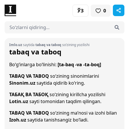
ЎЗ
0
Imlo.uz
saytida
tabaq va taboq
so‘zining yozilishi
tabaq va taboq
Bo‘g‘inlarga bo‘linishi:
[ta-baq -va -ta-boq]
TABAQ VA TABOQ
so‘zining sinonimlarini
Sinonim.uz
saytida qidirib ko‘ring.
ТАБАҚ ВА ТАБОҚ
so‘zining kirillcha yozilishi
Lotin.uz
sayti tomonidan taqdim qilingan.
TABAQ VA TABOQ
so‘zining ma’nosi va izohi bilan
Izoh.uz
saytida tanishsangiz bo‘ladi.