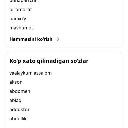
bonapartchi
piromorfit
badxo‘y
mavhumot
Hammasini ko‘rish
Ko‘p xato qilinadigan so‘zlar
vaalaykum assalom
akson
abdomen
ablaq
adduktor
abdollik