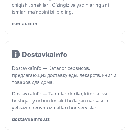
chiqishi, shakllari. O‘zingiz va yaqinlaringizni
ismlari ma’nosini bilib oling.
ismlar.com
DostavkaInfo — Каталог сервисов,
предлагающих доставку еды, лекарств, книг и
товаров для дома.
DostavkaInfo — Taomlar, dorilar, kitoblar va
boshqa uy uchun kerakli bo‘lagan narsalarni
yetkazib berish xizmatlari bor servislar.
dostavkainfo.uz