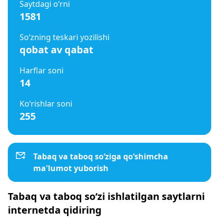
Saytdagi o‘rni
1581
So‘zning teskari yozilishi
qobat av qabat
Harflar soni
14
Ko‘rishlar soni
255
Tabaq va taboq so‘ziga qo‘shimcha
ma'lumot yuborish
Tabaq va taboq so‘zi ishlatilgan saytlarni
internetda qidiring