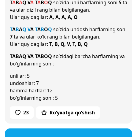
T
A
B
A
Q
V
A
T
A
B
O
Q
so‘zida unli harflarning soni
5
ta
va ular qizil rang bilan belgilangan.
Ular quyidagilar:
A, A, A, A, O
T
A
B
A
Q
V
A
T
A
B
O
Q
so‘zida undosh harflarning soni
7
ta va ular ko‘k rang bilan belgilangan.
Ular quyidagilar:
T, B, Q, V, T, B, Q
TABAQ VA TABOQ
so‘zidagi barcha harflarning va
bo‘g‘inlarning soni:
unlilar: 5
undoshlar: 7
hamma harflar: 12
bo‘g‘inlarning soni: 5
23
Ro‘yxatga qo‘shish