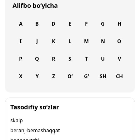
Alifbo bo‘yicha
A
B
D
E
F
G
H
I
J
K
L
M
N
O
P
Q
R
S
T
U
V
X
Y
Z
O‘
G‘
SH
CH
Tasodifiy so‘zlar
skalp
beranj-bemashaqqat