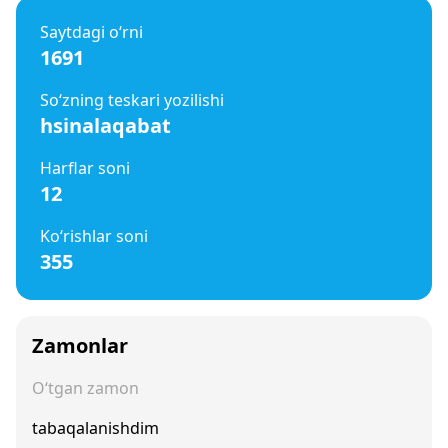
Saytdagi o‘rni
1691
So‘zning teskari yozilishi
hsinalaqabat
Harflar soni
12
Ko‘rishlar soni
355
Zamonlar
O‘tgan zamon
tabaqalanishdim