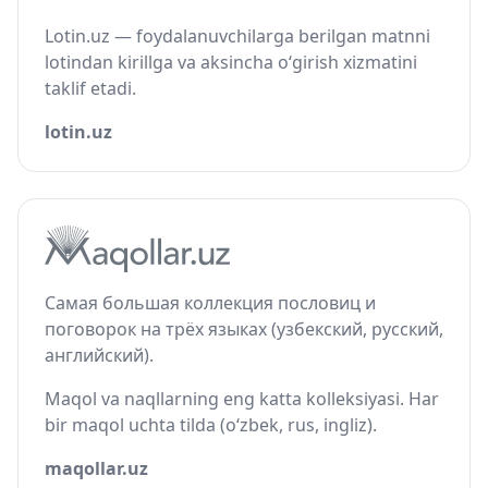
Lotin.uz — foydalanuvchilarga berilgan matnni
lotindan kirillga va aksincha o‘girish xizmatini
taklif etadi.
lotin.uz
Самая большая коллекция пословиц и
поговорок на трёх языках (узбекский, русский,
английский).
Maqol va naqllarning eng katta kolleksiyasi. Har
bir maqol uchta tilda (o‘zbek, rus, ingliz).
maqollar.uz