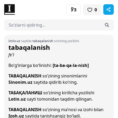
ЎЗ
0
Imlo.uz
saytida
tabaqalanish
so‘zining yozilishi
tabaqalanish
fe'l
Bo‘g‘inlarga bo‘linishi:
[ta-ba-qa-la-nish]
TABAQALANISH
so‘zining sinonimlarini
Sinonim.uz
saytida qidirib ko‘ring.
ТАБАҚАЛАНИШ
so‘zining kirillcha yozilishi
Lotin.uz
sayti tomonidan taqdim qilingan.
TABAQALANISH
so‘zining ma’nosi va izohi bilan
Izoh.uz
saytida tanishsangiz bo‘ladi.