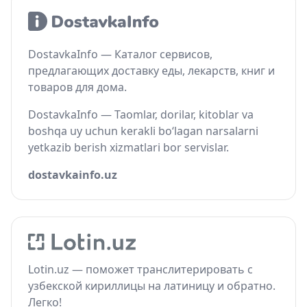
DostavkaInfo — Каталог сервисов,
предлагающих доставку еды, лекарств, книг и
товаров для дома.
DostavkaInfo — Taomlar, dorilar, kitoblar va
boshqa uy uchun kerakli bo‘lagan narsalarni
yetkazib berish xizmatlari bor servislar.
dostavkainfo.uz
Lotin.uz — поможет транслитерировать с
узбекской кириллицы на латиницу и обратно.
Легко!