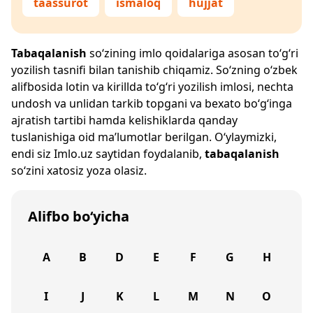
taassurot
ismaloq
hujjat
Tabaqalanish
so‘zining imlo qoidalariga asosan to‘g‘ri
yozilish tasnifi bilan tanishib chiqamiz. So‘zning o‘zbek
alifbosida lotin va kirillda to‘g‘ri yozilish imlosi, nechta
undosh va unlidan tarkib topgani va bexato bo‘g‘inga
ajratish tartibi hamda kelishiklarda qanday
tuslanishiga oid ma’lumotlar berilgan. O‘ylaymizki,
endi siz
Imlo.uz
saytidan foydalanib,
tabaqalanish
so‘zini xatosiz yoza olasiz.
Alifbo bo‘yicha
A
B
D
E
F
G
H
I
J
K
L
M
N
O