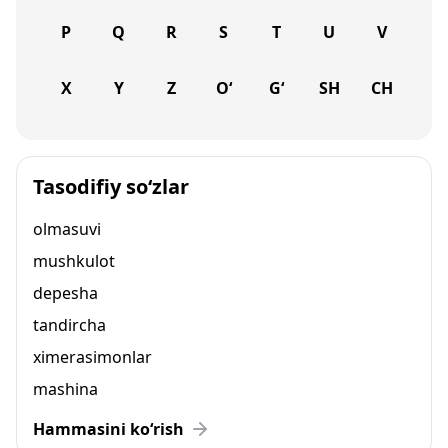
P
Q
R
S
T
U
V
X
Y
Z
O‘
G‘
SH
CH
Tasodifiy so‘zlar
olmasuvi
mushkulot
depesha
tandircha
ximerasimonlar
mashina
Hammasini ko‘rish