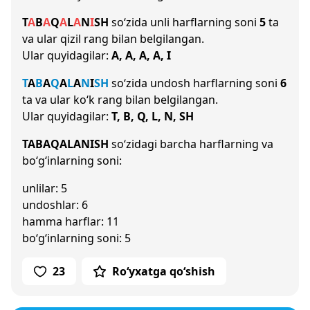
T
A
B
A
Q
A
L
A
N
I
SH
so‘zida unli harflarning soni
5
ta
va ular qizil rang bilan belgilangan.
Ular quyidagilar:
A, A, A, A, I
T
A
B
A
Q
A
L
A
N
I
SH
so‘zida undosh harflarning soni
6
ta va ular ko‘k rang bilan belgilangan.
Ular quyidagilar:
T, B, Q, L, N, SH
TABAQALANISH
so‘zidagi barcha harflarning va
bo‘g‘inlarning soni:
unlilar: 5
undoshlar: 6
hamma harflar: 11
bo‘g‘inlarning soni: 5
23
Ro‘yxatga qo‘shish