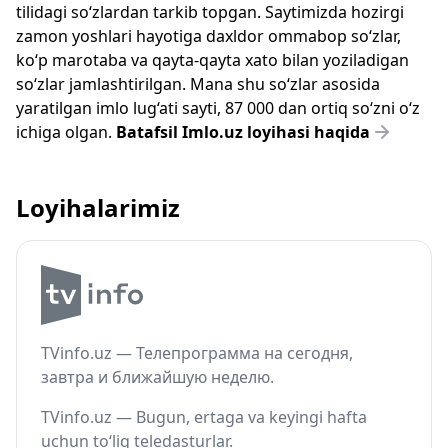
tilidagi so‘zlardan tarkib topgan. Saytimizda hozirgi
zamon yoshlari hayotiga daxldor ommabop so‘zlar,
ko‘p marotaba va qayta-qayta xato bilan yoziladigan
so‘zlar jamlashtirilgan. Mana shu so‘zlar asosida
yaratilgan imlo lug‘ati sayti, 87 000 dan ortiq so‘zni o‘z
ichiga olgan.
Batafsil Imlo.uz loyihasi haqida
Loyihalarimiz
TVinfo.uz — Телепрограмма на сегодня,
завтра и ближайшую неделю.
TVinfo.uz — Bugun, ertaga va keyingi hafta
uchun to‘liq teledasturlar.