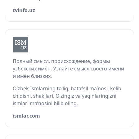
tvinfo.uz
Полный смысл, происхождение, формы
узбекских имён. Узнайте смысл своего имени
и имён близких.
O‘zbek Ismlarning to‘liq, batafsil ma’nosi, kelib
chiqishi, shakllari. O‘zingiz va yaqinlaringizni
ismlari ma’nosini bilib oling.
ismlar.com