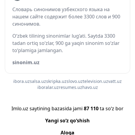
Словарь синонимов узбекского языка на
нашем сайте содержит более 3300 слов и 900
синонимов.
O‘zbek tilining sinonimlar lug‘ati. Saytda 3300
tadan ortiq so‘zlar, 900 ga yaqin sinonim so‘zlar
to‘plamiga jamlangan.
sinonim.uz
ibora.uz
salsa.uz
skripka.uz
slovo.uz
television.uz
vatt.uz
iboralar.uz
resumes.uz
havo.uz
Imlo.uz saytining bazasida jami
87 110
ta so‘z bor
Yangi so‘z qo‘shish
Aloqa