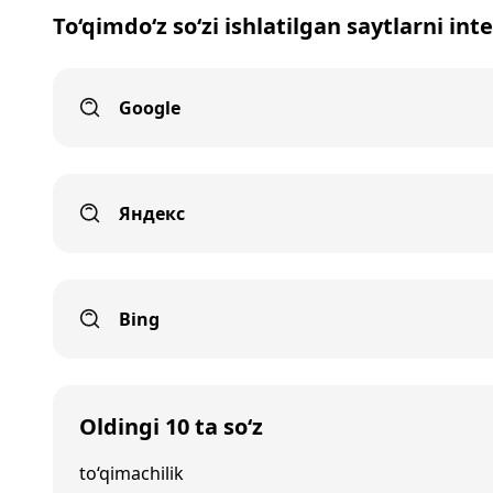
To‘qimdo‘z so‘zi ishlatilgan saytlarni int
Google
Яндекс
Bing
Oldingi 10 ta so‘z
to‘qimachilik