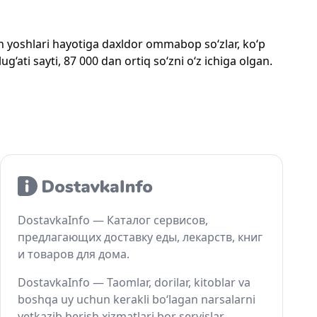
mon yoshlari hayotiga daxldor ommabop so‘zlar, ko‘p
‘ati sayti, 87 000 dan ortiq so‘zni o‘z ichiga olgan.
DostavkaInfo — Каталог сервисов,
предлагающих доставку еды, лекарств, книг
и товаров для дома.
DostavkaInfo — Taomlar, dorilar, kitoblar va
boshqa uy uchun kerakli bo‘lagan narsalarni
yetkazib berish xizmatlari bor servislar.