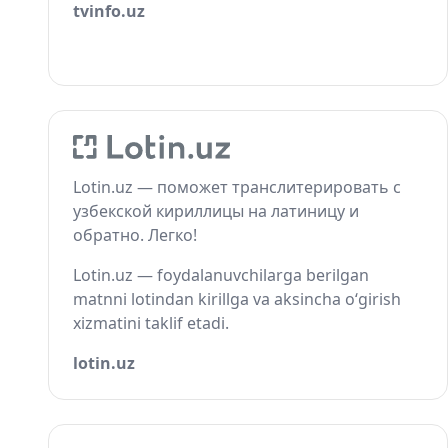
tvinfo.uz
Lotin.uz — поможет транслитерировать с
узбекской кириллицы на латиницу и
обратно. Легко!
Lotin.uz — foydalanuvchilarga berilgan
matnni lotindan kirillga va aksincha o‘girish
xizmatini taklif etadi.
lotin.uz