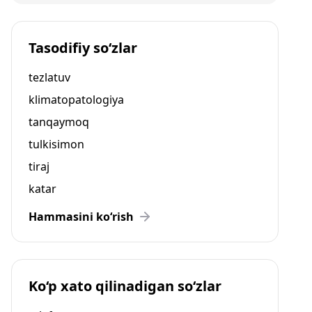
Tasodifiy so‘zlar
tezlatuv
klimatopatologiya
tanqaymoq
tulkisimon
tiraj
katar
Hammasini ko‘rish
Ko‘p xato qilinadigan so‘zlar