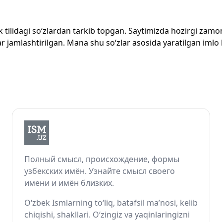
zbek tilidagi so‘zlardan tarkib topgan. Saytimizda hozirgi za
 jamlashtirilgan. Mana shu so‘zlar asosida yaratilgan imlo lug
Полный смысл, происхождение, формы
узбекских имён. Узнайте смысл своего
имени и имён близких.
O‘zbek Ismlarning to‘liq, batafsil ma’nosi, kelib
chiqishi, shakllari. O‘zingiz va yaqinlaringizni