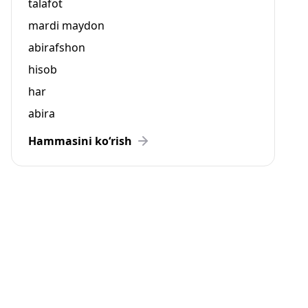
talafot
mardi maydon
abirafshon
hisob
har
abira
Hammasini ko‘rish