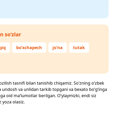
n so‘zlar
qiq
bo‘xchapech
jo‘na
tutak
ozilish tasnifi bilan tanishib chiqamiz. So‘zning o‘zbek
echta undosh va unlidan tarkib topgani va bexato bo‘g‘inga
ga oid ma’lumotlar berilgan. O‘ylaymizki, endi siz
z yoza olasiz.