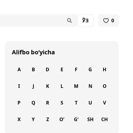
ЎЗ
0
Alifbo bo‘yicha
A
B
D
E
F
G
H
I
J
K
L
M
N
O
P
Q
R
S
T
U
V
X
Y
Z
O‘
G‘
SH
CH