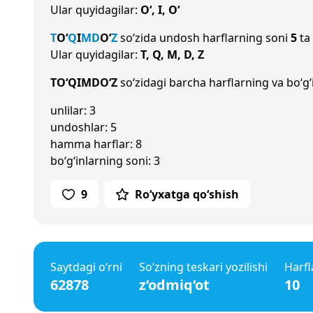
Ular quyidagilar:
O‘, I, O‘
T
O‘
Q
I
M
D
O‘
Z
so‘zida undosh harflarning soni
5
ta 
Ular quyidagilar:
T, Q, M, D, Z
TO‘QIMDO‘Z
so‘zidagi barcha harflarning va bo‘g‘
unlilar: 3
undoshlar: 5
hamma harflar: 8
bo‘g‘inlarning soni: 3
9
Ro‘yxatga qo‘shish
Saytdagi o‘rni
So‘zning teskari yozilishi
Harfl
62878
z‘odmiq‘ot
10