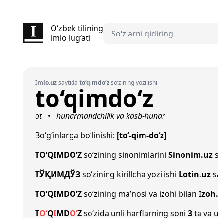
O‘zbek tilining
imlo lug‘ati
Imlo.uz
saytida
to‘qimdo‘z
so‘zining yozilishi
to‘qimdo‘z
ot
hunarmandchilik va kasb-hunar
•
Bo‘g‘inlarga bo‘linishi:
[to‘-qim-do‘z]
TO‘QIMDO‘Z
so‘zining sinonimlarini
Sinonim.uz
s
ТЎҚИМДЎЗ
so‘zining kirillcha yozilishi
Lotin.uz
s
TO‘QIMDO‘Z
so‘zining ma’nosi va izohi bilan
Izoh
T
O‘
Q
I
M
D
O‘
Z
so‘zida unli harflarning soni
3
ta va u