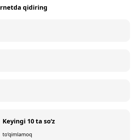
ernetda qidiring
Keyingi 10 ta so‘z
to‘qimlamoq