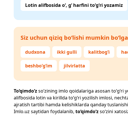
Lotin alifbosida o‘, g‘ harfini to‘g‘ri yozamiz
Siz uchun qiziq bo‘lishi mumkin bo‘lga
dudxona
ikki gulli
kalitbog‘i
ha
beshbo‘g‘im
jilvirlatta
To‘qimdo‘z
so‘zining imlo qoidalariga asosan to‘g‘ri y
alifbosida lotin va kirillda to‘g‘ri yozilish imlosi, n
ajratish tartibi hamda kelishiklarda qanday tuslanishi
Imlo.uz
saytidan foydalanib,
to‘qimdo‘z
so‘zini xatosi