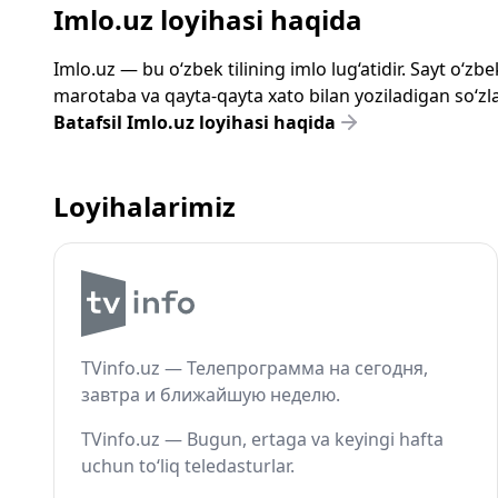
Imlo.uz loyihasi haqida
Imlo.uz — bu o‘zbek tilining imlo lug‘atidir. Sayt o‘
marotaba va qayta-qayta xato bilan yoziladigan so‘zlar
Batafsil Imlo.uz loyihasi haqida
Loyihalarimiz
TVinfo.uz — Телепрограмма на сегодня,
завтра и ближайшую неделю.
TVinfo.uz — Bugun, ertaga va keyingi hafta
uchun to‘liq teledasturlar.