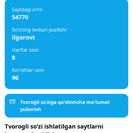
Saytdagi o‘rni
54770
So‘zning teskari yozilishi
ilgorovt
Harflar soni
8
Ko‘rishlar soni
96
Tvorogli so‘ziga qo‘shimcha ma'lumot
yuborish
Tvorogli so‘zi ishlatilgan saytlarni