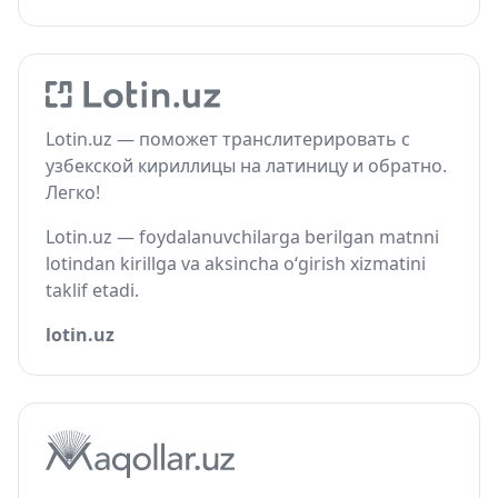
Lotin.uz — поможет транслитерировать с
узбекской кириллицы на латиницу и обратно.
Легко!
Lotin.uz — foydalanuvchilarga berilgan matnni
lotindan kirillga va aksincha o‘girish xizmatini
taklif etadi.
lotin.uz