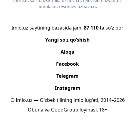
ibora.uz
salsa.uz
skripka.uz
slovo.uz
television.uz
vatt.uz
iboralar.uz
resumes.uz
havo.uz
Imlo.uz saytining bazasida jami
87 110
ta so‘z bor
Yangi so‘z qo‘shish
Aloqa
Facebook
Telegram
Instagram
© Imlo.uz — O‘zbek tilining imlo lug‘ati, 2014–2026
Obuna
va
GoodGroup
loyihasi.
18+