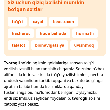
Siz uchun qiziq bo‘lishi mumkin
bo‘lgan so‘zlar
to‘g‘ri
xayol
beustuxon
hasharot
huda-behuda
hurmatli
talafot
bionavigatsiya
uvishmoq
Tvorogli
so‘zining imlo qoidalariga asosan to‘g‘ri
yozilish tasnifi bilan tanishib chiqamiz. So‘zning o‘zbek
alifbosida lotin va kirillda to‘g‘ri yozilish imlosi, nechta
undosh va unlidan tarkib topgani va bexato bo‘g‘inga
ajratish tartibi hamda kelishiklarda qanday
tuslanishiga oid ma’lumotlar berilgan. O‘ylaymizki,
endi siz
Imlo.uz
saytidan foydalanib,
tvorogli
so‘zini
xatosiz yoza olasiz.