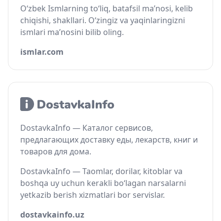
O‘zbek Ismlarning to‘liq, batafsil ma’nosi, kelib
chiqishi, shakllari. O‘zingiz va yaqinlaringizni
ismlari ma’nosini bilib oling.
ismlar.com
DostavkaInfo — Каталог сервисов,
предлагающих доставку еды, лекарств, книг и
товаров для дома.
DostavkaInfo — Taomlar, dorilar, kitoblar va
boshqa uy uchun kerakli bo‘lagan narsalarni
yetkazib berish xizmatlari bor servislar.
dostavkainfo.uz