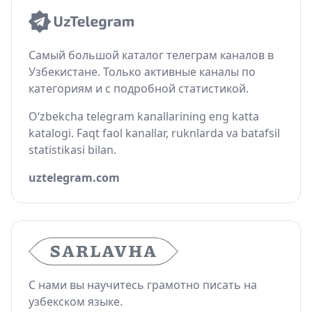
Самый большой каталог телеграм каналов в
Узбекистане. Только активные каналы по
категориям и с подробной статистикой.
O‘zbekcha telegram kanallarining eng katta
katalogi. Faqt faol kanallar, ruknlarda va batafsil
statistikasi bilan.
uztelegram.com
С нами вы научитесь грамотно писать на
узбекском языке.