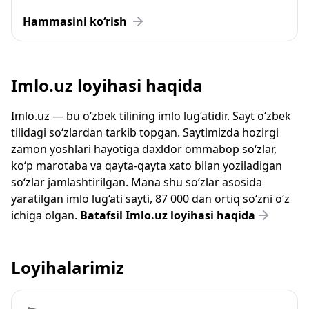
Hammasini ko‘rish
Imlo.uz loyihasi haqida
Imlo.uz — bu o‘zbek tilining imlo lug‘atidir. Sayt o‘zbek
tilidagi so‘zlardan tarkib topgan. Saytimizda hozirgi
zamon yoshlari hayotiga daxldor ommabop so‘zlar,
ko‘p marotaba va qayta-qayta xato bilan yoziladigan
so‘zlar jamlashtirilgan. Mana shu so‘zlar asosida
yaratilgan imlo lug‘ati sayti, 87 000 dan ortiq so‘zni o‘z
ichiga olgan.
Batafsil Imlo.uz loyihasi haqida
Loyihalarimiz