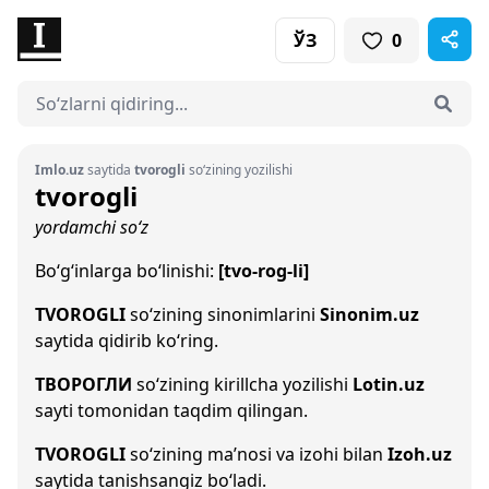
ЎЗ
0
Imlo.uz
saytida
tvorogli
so‘zining yozilishi
tvorogli
yordamchi so‘z
Bo‘g‘inlarga bo‘linishi:
[tvo-rog-li]
TVOROGLI
so‘zining sinonimlarini
Sinonim.uz
saytida qidirib ko‘ring.
ТВОРОГЛИ
so‘zining kirillcha yozilishi
Lotin.uz
sayti tomonidan taqdim qilingan.
TVOROGLI
so‘zining ma’nosi va izohi bilan
Izoh.uz
saytida tanishsangiz bo‘ladi.