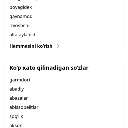
boyagidek
qaynamoq
izvoshchi
alfa-aylanish
Hammasini ko‘rish
Ko‘p xato qilinadigan so‘zlar
garmdori
abadiy
abazalar
abissopelitlar
sog‘lik
akson