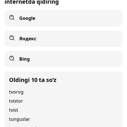
internetda qidiring
Google
Яндекс
Bing
Oldingi 10 ta so‘z
tvorog
tvistor
tvist
tunguslar