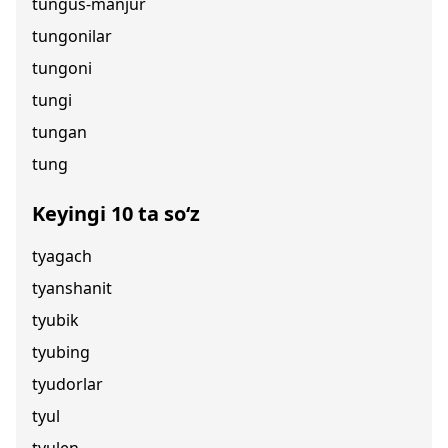
tungus-manjur
tungonilar
tungoni
tungi
tungan
tung
Keyingi 10 ta so‘z
tyagach
tyanshanit
tyubik
tyubing
tyudorlar
tyul