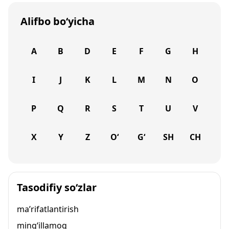
Alifbo bo‘yicha
A
B
D
E
F
G
H
I
J
K
L
M
N
O
P
Q
R
S
T
U
V
X
Y
Z
O‘
G‘
SH
CH
Tasodifiy so‘zlar
ma’rifatlantirish
ming‘illamoq