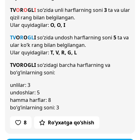
T
V
O
R
O
G
L
I
so‘zida unli harflarning soni
3
ta va ular
qizil rang bilan belgilangan.
Ular quyidagilar:
O, O, I
T
V
O
R
O
G
L
I
so‘zida undosh harflarning soni
5
ta va
ular ko‘k rang bilan belgilangan.
Ular quyidagilar:
T, V, R, G, L
TVOROGLI
so‘zidagi barcha harflarning va
bo‘g‘inlarning soni:
unlilar: 3
undoshlar: 5
hamma harflar: 8
bo‘g‘inlarning soni: 3
8
Ro‘yxatga qo‘shish