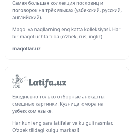
Самая большая коллекция пословиц и
поговорок на трёх языках (узбекский, русский,
английский).
Maqol va naqllarning eng katta kolleksiyasi. Har
bir maqol uchta tilda (o‘zbek, rus, ingliz).
maqollar.uz
Ежедневно только отборные анекдоты,
смешные картинки. Кузница юмора на
узбекском языке!
Har kuni eng sara latifalar va kulguli rasmlar.
O‘zbek tilidagi kulgu markazi!