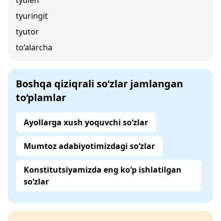
tyulen
tyuringit
tyutor
to‘alarcha
Boshqa qiziqrali so‘zlar jamlangan
to‘plamlar
Ayollarga xush yoquvchi so‘zlar
Mumtoz adabiyotimizdagi so‘zlar
Konstitutsiyamizda eng ko‘p ishlatilgan
so‘zlar