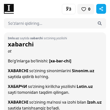
ЎЗ
0
Imlo.uz
saytida
xabarchi
so‘zining yozilishi
xabarchi
ot
Bo‘g‘inlarga bo‘linishi:
[xa-bar-chi]
XABARCHI
so‘zining sinonimlarini
Sinonim.uz
saytida qidirib ko‘ring.
ХАБАРЧИ
so‘zining kirillcha yozilishi
Lotin.uz
sayti tomonidan taqdim qilingan.
XABARCHI
so‘zining ma’nosi va izohi bilan
Izoh.uz
saytida tanishsangiz bo‘ladi.