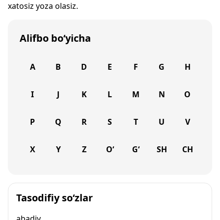
xatosiz yoza olasiz.
Alifbo bo‘yicha
A
B
D
E
F
G
H
I
J
K
L
M
N
O
P
Q
R
S
T
U
V
X
Y
Z
O‘
G‘
SH
CH
Tasodifiy so‘zlar
abadiy