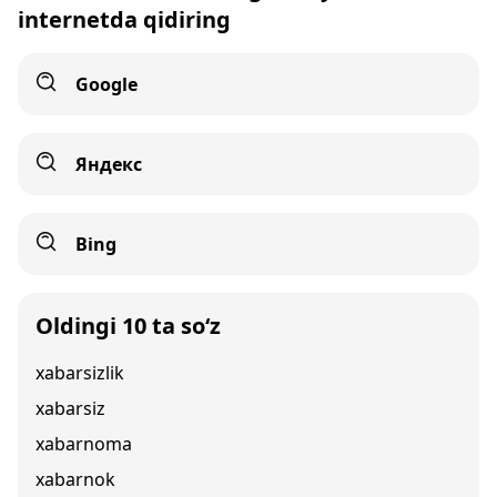
internetda qidiring
Google
Яндекс
Bing
Oldingi 10 ta so‘z
xabarsizlik
xabarsiz
xabarnoma
xabarnok