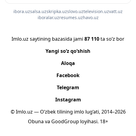
ibora.uz
salsa.uz
skripka.uz
slovo.uz
television.uz
vatt.uz
iboralar.uz
resumes.uz
havo.uz
Imlo.uz saytining bazasida jami
87 110
ta so‘z bor
Yangi so‘z qo‘shish
Aloqa
Facebook
Telegram
Instagram
© Imlo.uz — O‘zbek tilining imlo lug‘ati, 2014–2026
Obuna
va
GoodGroup
loyihasi.
18+