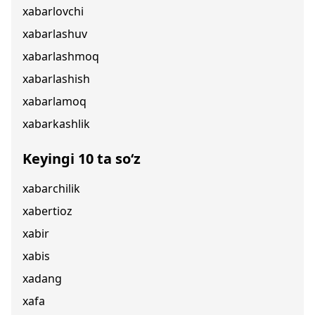
xabarlovchi
xabarlashuv
xabarlashmoq
xabarlashish
xabarlamoq
xabarkashlik
Keyingi 10 ta so‘z
xabarchilik
xabertioz
xabir
xabis
xadang
xafa