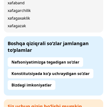
xafaband
xafagarchilik
xafagaxaklik
xafagazak
Boshqa qiziqrali so‘zlar jamlangan
to‘plamlar
Nafsoniyatimizga tegadigan so‘zlar
Konstitutsiyada ko‘p uchraydigan so‘zlar
Bizdagi imkoniyatlar
Siz uchun qiziq bo‘lishi mumkin