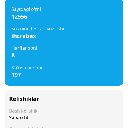
Saytdagi o‘rni
12556
So‘zning teskari yozilishi
ihcrabax
Harflar soni
8
Ko‘rishlar soni
197
Kelishiklar
Bosh kelishik
Xabarchi