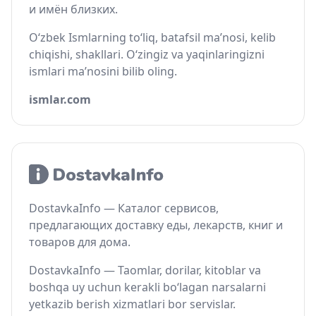
и имён близких.
O‘zbek Ismlarning to‘liq, batafsil ma’nosi, kelib
chiqishi, shakllari. O‘zingiz va yaqinlaringizni
ismlari ma’nosini bilib oling.
ismlar.com
DostavkaInfo — Каталог сервисов,
предлагающих доставку еды, лекарств, книг и
товаров для дома.
DostavkaInfo — Taomlar, dorilar, kitoblar va
boshqa uy uchun kerakli bo‘lagan narsalarni
yetkazib berish xizmatlari bor servislar.