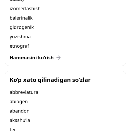
izomerlashish
balerinalik
gidrogenik
yozishma
etnograf
Hammasini ko‘rish
Ko‘p xato qilinadigan so‘zlar
abbreviatura
abiogen
abandon
aksshu’la
ter