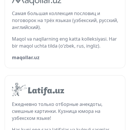
Самая большая коллекция пословиц и
поговорок на трёх языках (узбекский, русский,
английский).
Maqol va naqllarning eng katta kolleksiyasi. Har
bir maqol uchta tilda (o‘zbek, rus, ingliz).
maqollar.uz
Ежедневно только отборные анекдоты,
смешные картинки. Кузница юмора на
узбекском языке!
Har kuni eng sara latifalar va kulguli rasmlar.