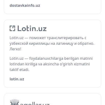
dostavkainfo.uz
Lotin.uz — поможет транслитерировать с
узбекской кириллицы на латиницу и обратно.
Легко!
Lotin.uz — foydalanuvchilarga berilgan matnni
lotindan kirillga va aksincha o‘girish xizmatini
taklif etadi.
lotin.uz