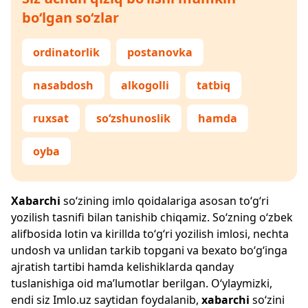
bo‘lgan so‘zlar
ordinatorlik
postanovka
nasabdosh
alkogolli
tatbiq
ruxsat
so‘zshunoslik
hamda
oyba
Xabarchi
so‘zining imlo qoidalariga asosan to‘g‘ri
yozilish tasnifi bilan tanishib chiqamiz. So‘zning o‘zbek
alifbosida lotin va kirillda to‘g‘ri yozilish imlosi, nechta
undosh va unlidan tarkib topgani va bexato bo‘g‘inga
ajratish tartibi hamda kelishiklarda qanday
tuslanishiga oid ma’lumotlar berilgan. O‘ylaymizki,
endi siz
Imlo.uz
saytidan foydalanib,
xabarchi
so‘zini