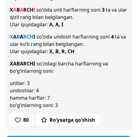
X
A
B
A
R
CH
I
so‘zida unli harflarning soni
3
ta va ular
qizil rang bilan belgilangan.
Ular quyidagilar:
A, A, I
X
A
B
A
R
CH
I
so‘zida undosh harflarning soni
4
ta va
ular ko‘k rang bilan belgilangan.
Ular quyidagilar:
X, B, R, CH
XABARCHI
so‘zidagi barcha harflarning va
bo‘g‘inlarning soni:
unlilar: 3
undoshlar: 4
hamma harflar: 7
bo‘g‘inlarning soni: 3
80
Ro‘yxatga qo‘shish