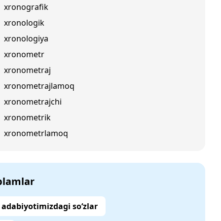
xronografik
xronologik
xronologiya
xronometr
xronometraj
xronometrajlamoq
xronometrajchi
xronometrik
xronometrlamoq
‘plamlar
adabiyotimizdagi so‘zlar