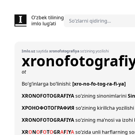
O‘zbek tilining
imlo lug‘ati
Imlo.uz
saytida
xronofotografiya
so‘zining yozilishi
xronofotografi
ot
Bo‘g‘inlarga bo‘linishi:
[xro-no-fo-tog-ra-fi-ya]
XRONOFOTOGRAFIYA
so‘zining sinonimlarini
Si
ХРОНОФОТОГРАФИЯ
so‘zining kirillcha yozilish
XRONOFOTOGRAFIYA
so‘zining ma’nosi va izohi
X
R
O
N
O
F
O
T
O
G
R
A
F
I
Y
A
so‘zida unli harflarning s