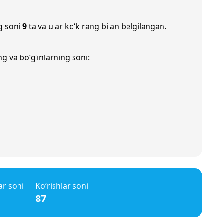
g soni
9
ta va ular ko‘k rang bilan belgilangan.
g va bo‘g‘inlarning soni:
ar soni
Ko‘rishlar soni
87