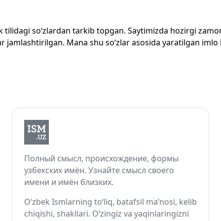
zbek tilidagi so‘zlardan tarkib topgan. Saytimizda hozirgi za
 jamlashtirilgan. Mana shu so‘zlar asosida yaratilgan imlo lug
Полный смысл, происхождение, формы
узбекских имён. Узнайте смысл своего
имени и имён близких.
O‘zbek Ismlarning to‘liq, batafsil ma’nosi, kelib
chiqishi, shakllari. O‘zingiz va yaqinlaringizni