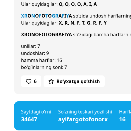
Ular quyidagilar:
O, O, O, O, A, I, A
X
R
O
N
O
F
O
T
O
G
R
A
F
I
Y
A
so‘zida undosh harflarnin
Ular quyidagilar:
X, R, N, F, T, G, R, F, Y
XRONOFOTOGRAFIYA
so‘zidagi barcha harflarnin
unlilar: 7
undoshlar: 9
hamma harflar: 16
bo‘g‘inlarning soni: 7
6
Ro‘yxatga qo‘shish
Saytdagi o‘rni
So‘zning teskari yozilishi
Harfl
34647
ayifargotofonorx
16