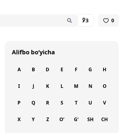
ЎЗ
0
Alifbo bo‘yicha
A
B
D
E
F
G
H
I
J
K
L
M
N
O
P
Q
R
S
T
U
V
X
Y
Z
O‘
G‘
SH
CH