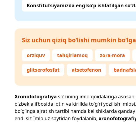
Konstitutsiyamizda eng ko‘p ishlatilgan so‘zl
Siz uchun qiziq bo‘lishi mumkin bo‘lga
orziquv
tahqirlamoq
zora-mora
glitserofosfat
atsetofenon
badnafsl
Xronofotografiya
so‘zining imlo qoidalariga asosan to
o‘zbek alifbosida lotin va kirillda to‘g‘ri yozilish im
bo‘g‘inga ajratish tartibi hamda kelishiklarda qanday
endi siz
Imlo.uz
saytidan foydalanib,
xronofotografi