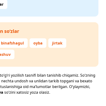
ar
n so‘zlar
binafshagul
oyba
jirtak
ashuv
‘g‘ri yozilish tasnifi bilan tanishib chiqamiz. So‘zning
losi, nechta undosh va unlidan tarkib topgani va bexato
 tuslanishiga oid ma’lumotlar berilgan. O‘ylaymizki,
ya
so‘zini xatosiz yoza olasiz.