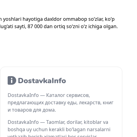
mon yoshlari hayotiga daxldor ommabop so‘zlar, ko‘p
‘ati sayti, 87 000 dan ortiq so‘zni o‘z ichiga olgan.
DostavkaInfo — Каталог сервисов,
предлагающих доставку еды, лекарств, книг
и товаров для дома.
DostavkaInfo — Taomlar, dorilar, kitoblar va
boshqa uy uchun kerakli bo‘lagan narsalarni
yetkazib berish xizmatlari bor servislar.