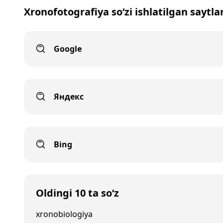
Xronofotografiya so‘zi ishlatilgan saytla
Google
Яндекс
Bing
Oldingi 10 ta so‘z
xronobiologiya