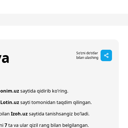
ya
So‘zni do‘stlar
bilan ulashing
nonim.uz
saytida qidirib ko‘ring.
i
Lotin.uz
sayti tomonidan taqdim qilingan.
 bilan
Izoh.uz
saytida tanishsangiz bo‘ladi.
oni
7
ta va ular qizil rang bilan belgilangan.