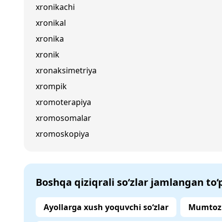
xronikachi
xronikal
xronika
xronik
xronaksimetriya
xrompik
xromoterapiya
xromosomalar
xromoskopiya
Boshqa qiziqrali so‘zlar jamlangan to
Ayollarga xush yoquvchi so‘zlar
Mumtoz 