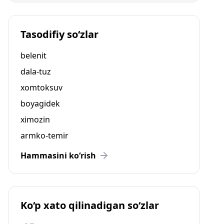
Tasodifiy so‘zlar
belenit
dala-tuz
xomtoksuv
boyagidek
ximozin
armko-temir
Hammasini ko‘rish
Ko‘p xato qilinadigan so‘zlar