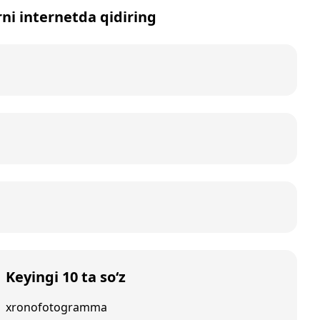
rni internetda qidiring
Keyingi 10 ta so‘z
xronofotogramma