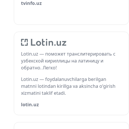
tvinfo.uz
Lotin.uz — поможет транслитерировать с
узбекской кириллицы на латиницу и
обратно. Легко!
Lotin.uz — foydalanuvchilarga berilgan
matnni lotindan kirillga va aksincha o‘girish
xizmatini taklif etadi.
lotin.uz