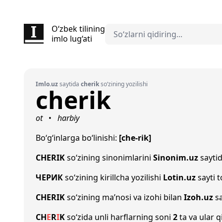
O‘zbek tilining
imlo lug‘ati
Imlo.uz
saytida
cherik
so‘zining yozilishi
cherik
ot
harbiy
•
Bo‘g‘inlarga bo‘linishi:
[che-rik]
CHERIK
so‘zining sinonimlarini
Sinonim.uz
saytid
ЧЕРИК
so‘zining kirillcha yozilishi
Lotin.uz
sayti 
CHERIK
so‘zining ma’nosi va izohi bilan
Izoh.uz
sa
CH
E
R
I
K
so‘zida unli harflarning soni
2
ta va ular q