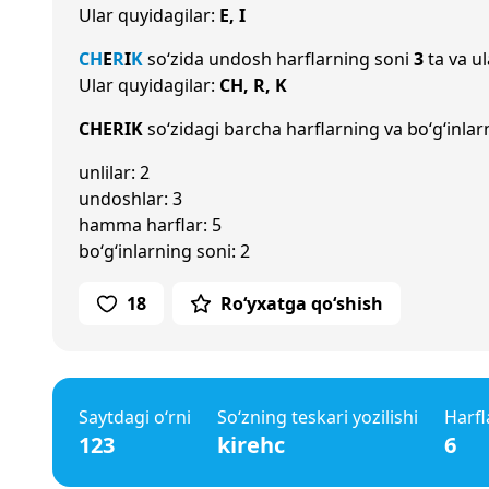
Ular quyidagilar:
E, I
CH
E
R
I
K
so‘zida undosh harflarning soni
3
ta va ul
Ular quyidagilar:
CH, R, K
CHERIK
so‘zidagi barcha harflarning va bo‘g‘inlar
unlilar: 2
undoshlar: 3
hamma harflar: 5
bo‘g‘inlarning soni: 2
18
Ro‘yxatga qo‘shish
Saytdagi o‘rni
So‘zning teskari yozilishi
Harfl
123
kirehc
6