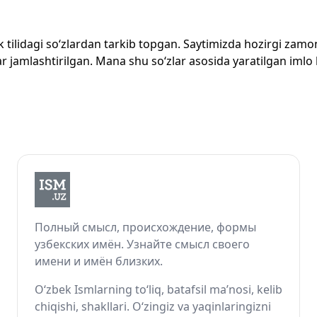
zbek tilidagi so‘zlardan tarkib topgan. Saytimizda hozirgi za
 jamlashtirilgan. Mana shu so‘zlar asosida yaratilgan imlo lug
Полный смысл, происхождение, формы
узбекских имён. Узнайте смысл своего
имени и имён близких.
O‘zbek Ismlarning to‘liq, batafsil ma’nosi, kelib
chiqishi, shakllari. O‘zingiz va yaqinlaringizni