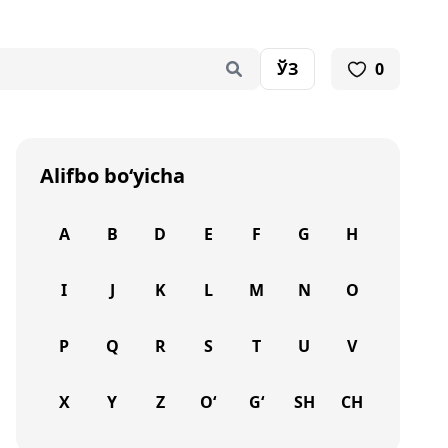
ЎЗ
0
Alifbo bo‘yicha
A
B
D
E
F
G
H
I
J
K
L
M
N
O
P
Q
R
S
T
U
V
X
Y
Z
O‘
G‘
SH
CH