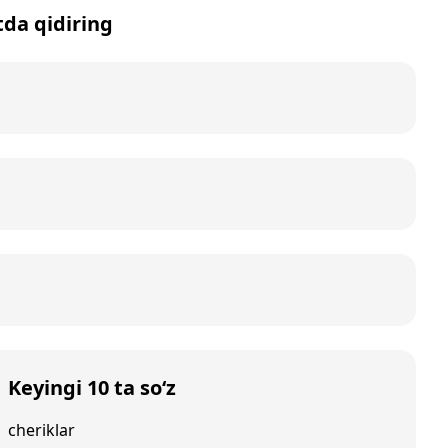
tda qidiring
Keyingi 10 ta so‘z
cheriklar