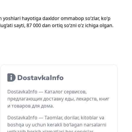
mon yoshlari hayotiga daxldor ommabop so‘zlar, ko‘p
‘ati sayti, 87 000 dan ortiq so‘zni o‘z ichiga olgan.
DostavkaInfo — Каталог сервисов,
предлагающих доставку еды, лекарств, книг
и товаров для дома.
DostavkaInfo — Taomlar, dorilar, kitoblar va
boshqa uy uchun kerakli bo‘lagan narsalarni
yetkazib berish xizmatlari bor servislar.