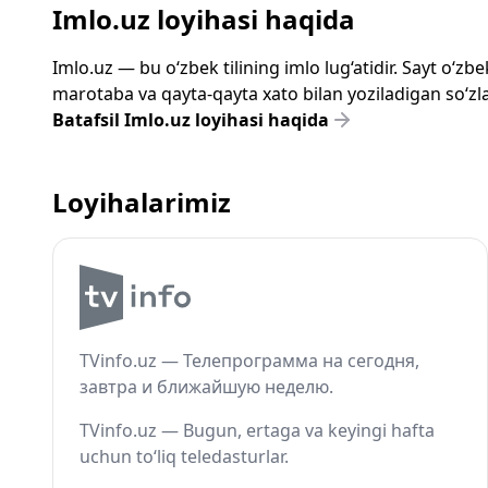
Imlo.uz loyihasi haqida
Imlo.uz — bu o‘zbek tilining imlo lug‘atidir. Sayt o‘
marotaba va qayta-qayta xato bilan yoziladigan so‘zlar
Batafsil Imlo.uz loyihasi haqida
Loyihalarimiz
TVinfo.uz — Телепрограмма на сегодня,
завтра и ближайшую неделю.
TVinfo.uz — Bugun, ertaga va keyingi hafta
uchun to‘liq teledasturlar.