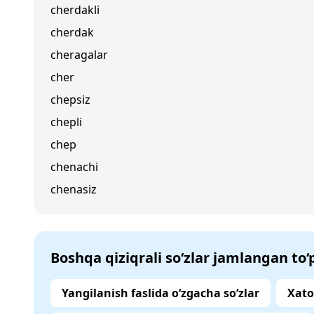
cherdakli
cherdak
cheragalar
cher
chepsiz
chepli
chep
chenachi
chenasiz
Boshqa qiziqrali so‘zlar jamlangan to
Yangilanish faslida o‘zgacha so‘zlar
Xato