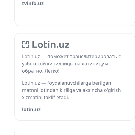
tvinfo.uz
Lotin.uz — поможет транслитерировать с
узбекской кириллицы на латиницу и
обратно. Легко!
Lotin.uz — foydalanuvchilarga berilgan
matnni lotindan kirillga va aksincha o‘girish
xizmatini taklif etadi.
lotin.uz