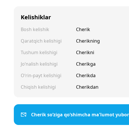
Kelishiklar
Bosh kelishik
Cherik
Qaratqich kelishigi
Cherikning
Tushum kelishigi
Cherikni
Jo‘nalish kelishigi
Cherikga
O‘rin-payt kelishigi
Cherikda
Chiqish kelishigi
Cherikdan
Cherik so‘ziga qo‘shimcha ma'lumot yubor