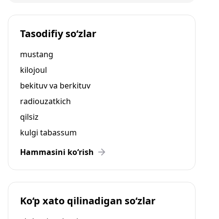
Tasodifiy so‘zlar
mustang
kilojoul
bekituv va berkituv
radiouzatkich
qilsiz
kulgi tabassum
Hammasini ko‘rish
Ko‘p xato qilinadigan so‘zlar