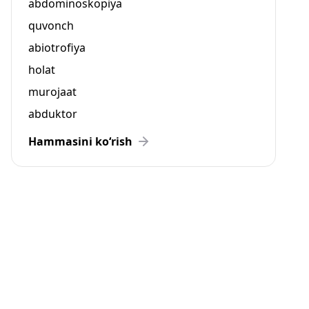
abdominoskopiya
quvonch
abiotrofiya
holat
murojaat
abduktor
Hammasini ko‘rish