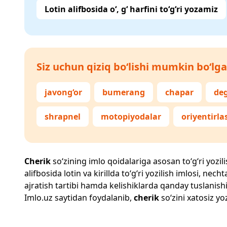
Lotin alifbosida o‘, g‘ harfini to‘g‘ri yozamiz
Siz uchun qiziq bo‘lishi mumkin bo‘lga
javong‘or
bumerang
chapar
deg
shrapnel
motopiyodalar
oriyentirla
Cherik
so‘zining imlo qoidalariga asosan to‘g‘ri yozili
alifbosida lotin va kirillda to‘g‘ri yozilish imlosi, n
ajratish tartibi hamda kelishiklarda qanday tuslanishi
Imlo.uz
saytidan foydalanib,
cherik
so‘zini xatosiz yo