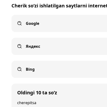
Cherik so‘zi ishlatilgan saytlarni interne
Google
Яндекс
Bing
Oldingi 10 ta so‘z
cherepitsa