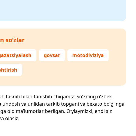
n so‘zlar
azatsiyalash
govsar
motodiviziya
shtirish
sh tasnifi bilan tanishib chiqamiz. So‘zning o‘zbek
echta undosh va unlidan tarkib topgani va bexato bo‘g‘inga
ga oid ma’lumotlar berilgan. O‘ylaymizki, endi siz
za olasiz.