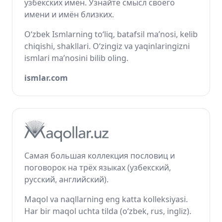
узбекских имён. Узнайте смысл своего
имени и имён близких.
O‘zbek Ismlarning to‘liq, batafsil ma’nosi, kelib
chiqishi, shakllari. O‘zingiz va yaqinlaringizni
ismlari ma’nosini bilib oling.
ismlar.com
Самая большая коллекция пословиц и
поговорок на трёх языках (узбекский,
русский, английский).
Maqol va naqllarning eng katta kolleksiyasi.
Har bir maqol uchta tilda (o‘zbek, rus, ingliz).