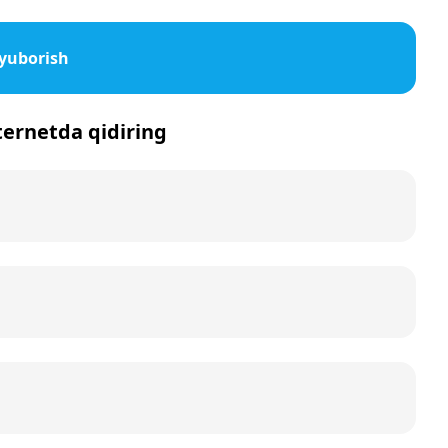
 yuborish
nternetda qidiring