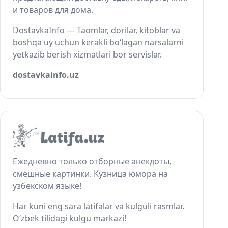
и товаров для дома.
DostavkaInfo — Taomlar, dorilar, kitoblar va
boshqa uy uchun kerakli bo‘lagan narsalarni
yetkazib berish xizmatlari bor servislar.
dostavkainfo.uz
Ежедневно только отборные анекдоты,
смешные картинки. Кузница юмора на
узбекском языке!
Har kuni eng sara latifalar va kulguli rasmlar.
O‘zbek tilidagi kulgu markazi!