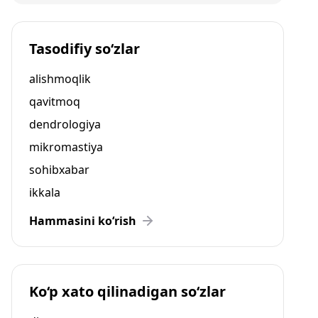
Tasodifiy so‘zlar
alishmoqlik
qavitmoq
dendrologiya
mikromastiya
sohibxabar
ikkala
Hammasini ko‘rish
Ko‘p xato qilinadigan so‘zlar