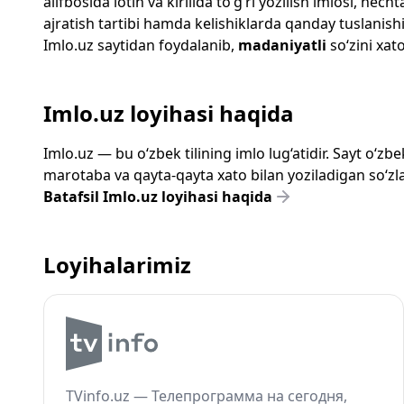
alifbosida lotin va kirillda to‘g‘ri yozilish imlosi, n
ajratish tartibi hamda kelishiklarda qanday tuslanishi
Imlo.uz
saytidan foydalanib,
madaniyatli
so‘zini xato
Imlo.uz loyihasi haqida
Imlo.uz — bu o‘zbek tilining imlo lug‘atidir. Sayt o‘
marotaba va qayta-qayta xato bilan yoziladigan so‘zlar
Batafsil Imlo.uz loyihasi haqida
Loyihalarimiz
TVinfo.uz — Телепрограмма на сегодня,