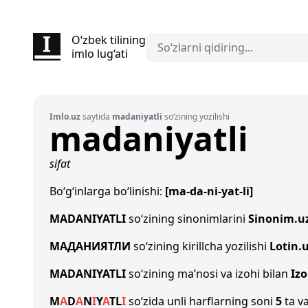
O‘zbek tilining
imlo lug‘ati
Imlo.uz
saytida
madaniyatli
so‘zining yozilishi
madaniyatli
sifat
Bo‘g‘inlarga bo‘linishi:
[ma-da-ni-yat-li]
MADANIYATLI
so‘zining sinonimlarini
Sinonim.u
МАДАНИЯТЛИ
so‘zining kirillcha yozilishi
Lotin.
MADANIYATLI
so‘zining ma’nosi va izohi bilan
Iz
M
A
D
A
N
I
Y
A
T
L
I
so‘zida unli harflarning soni
5
ta va