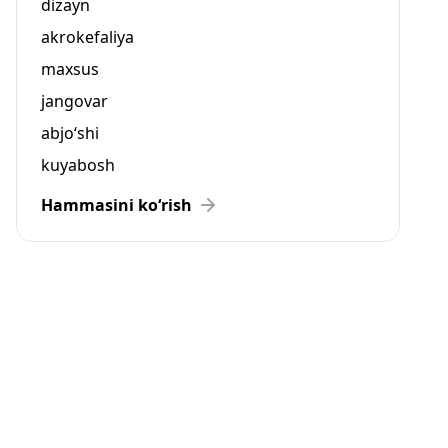
dizayn
akrokefaliya
maxsus
jangovar
abjo‘shi
kuyabosh
Hammasini ko‘rish