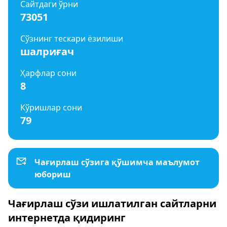
Сайтдаги ўрни
73051
Сўзнинг тескари ёзилиши
шалриғач
Ҳарфлар сони
8
Кўришлар сони
79
Чағирлаш сўзига қўшимча маълумот
юбориш
Чағирлаш сўзи ишлатилган сайтларни
интернетда қидиринг