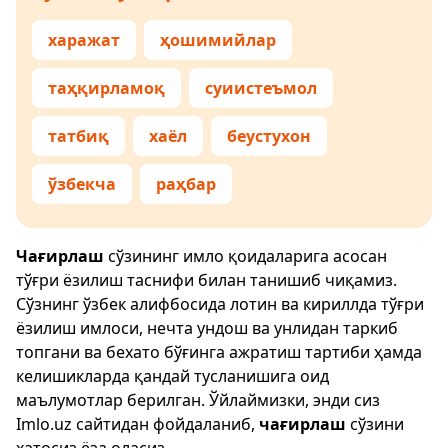
харажат
ҳошимийлар
таҳқирламоқ
суиистеъмол
татбиқ
хаёл
беустухон
ўзбекча
раҳбар
Чағирлаш
сўзининг имло қоидаларига асосан
тўғри ёзилиш таснифи билан танишиб чиқамиз.
Сўзнинг ўзбек алифбосида лотин ва кириллда тўғри
ёзилиш имлоси, нечта ундош ва унлидан таркиб
топгани ва бехато бўғинга ажратиш тартиби ҳамда
келишикларда қандай тусланишига оид
маълумотлар берилган. Ўйлаймизки, энди сиз
Imlo.uz
сайтидан фойдаланиб,
чағирлаш
сўзини