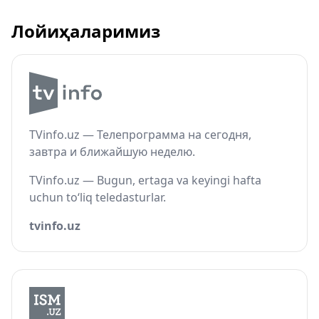
Лойиҳаларимиз
TVinfo.uz — Телепрограмма на сегодня,
завтра и ближайшую неделю.
TVinfo.uz — Bugun, ertaga va keyingi hafta
uchun to‘liq teledasturlar.
tvinfo.uz