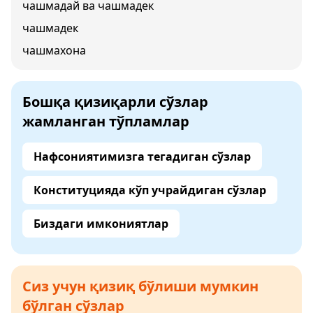
чашмадай ва чашмадек
чашмадек
чашмахона
Бошқа қизиқарли сўзлар
жамланган тўпламлар
Нафсониятимизга тегадиган сўзлар
Конституцияда кўп учрайдиган сўзлар
Биздаги имкониятлар
Сиз учун қизиқ бўлиши мумкин
бўлган сўзлар