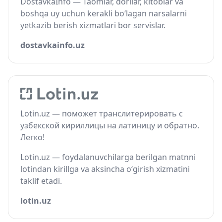
DostavkaInfo — Taomlar, dorilar, kitoblar va
boshqa uy uchun kerakli bo‘lagan narsalarni
yetkazib berish xizmatlari bor servislar.
dostavkainfo.uz
Lotin.uz — поможет транслитерировать с
узбекской кириллицы на латиницу и обратно.
Легко!
Lotin.uz — foydalanuvchilarga berilgan matnni
lotindan kirillga va aksincha o‘girish xizmatini
taklif etadi.
lotin.uz