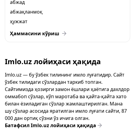
абжад
абжақланмоқ
ҳужжат
Ҳаммасини кўриш
Imlo.uz лойиҳаси ҳақида
Imlo.uz — бу ўзбек тилининг имло луғатидир. Сайт
ўзбек тилидаги сўзлардан таркиб топган.
Сайтимизда ҳозирги замон ёшлари ҳаётига дахлдор
оммабоп сўзлар, кўп маротаба ва қайта-қайта хато
билан ёзиладиган сўзлар жамлаштирилган. Мана
шу сўзлар асосида яратилган имло луғати сайти, 87
000 дан ортиқ сўзни ўз ичига олган.
Батафсил Imlo.uz лойиҳаси ҳақида