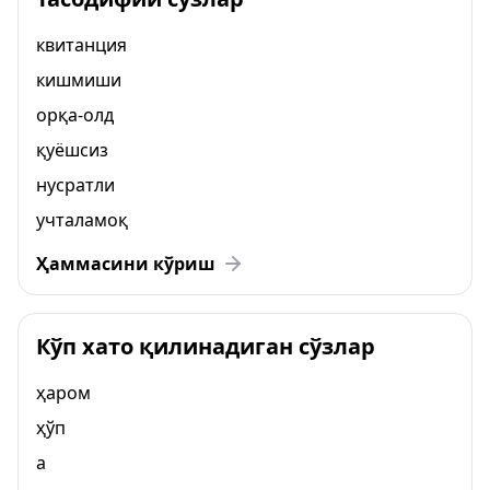
квитанция
кишмиши
орқа-олд
қуёшсиз
нусратли
учталамоқ
Ҳаммасини кўриш
Кўп хато қилинадиган сўзлар
ҳаром
ҳўп
а