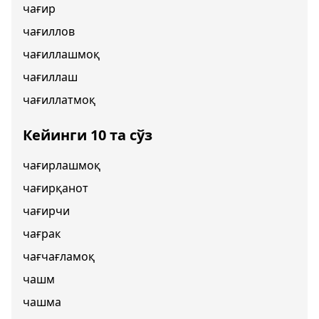
чағир
чағиллов
чағиллашмоқ
чағиллаш
чағиллатмоқ
Кейинги 10 та сўз
чағирлашмоқ
чағирқанот
чағирчи
чағрак
чағчағламоқ
чашм
чашма