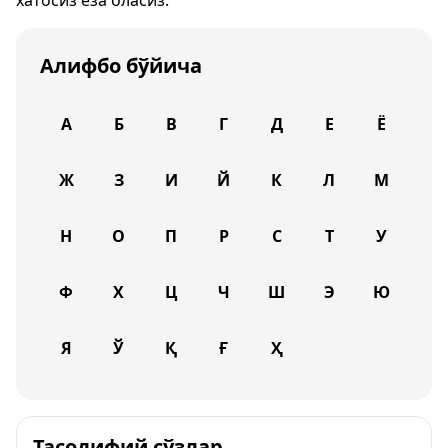
хатосиз ёза оласиз.
Алифбо бўйича
А
Б
В
Г
Д
Е
Ё
Ж
З
И
Й
К
Л
М
Н
О
П
Р
С
Т
У
Ф
Х
Ц
Ч
Ш
Э
Ю
Я
Ў
Қ
Ғ
Ҳ
Тасодифий сўзлар