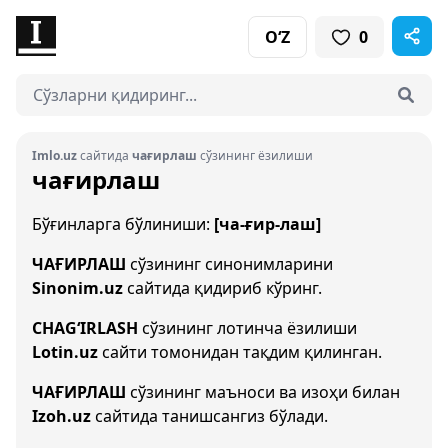
O‘Z
0
Imlo.uz
сайтида
чағирлаш
сўзининг ёзилиши
чағирлаш
Бўғинларга бўлиниши:
[ча-ғир-лаш]
ЧАҒИРЛАШ
сўзининг синонимларини
Sinonim.uz
сайтида қидириб кўринг.
CHAG‘IRLASH
сўзининг лотинча ёзилиши
Lotin.uz
сайти томонидан тақдим қилинган.
ЧАҒИРЛАШ
сўзининг маъноси ва изоҳи билан
Izoh.uz
сайтида танишсангиз бўлади.