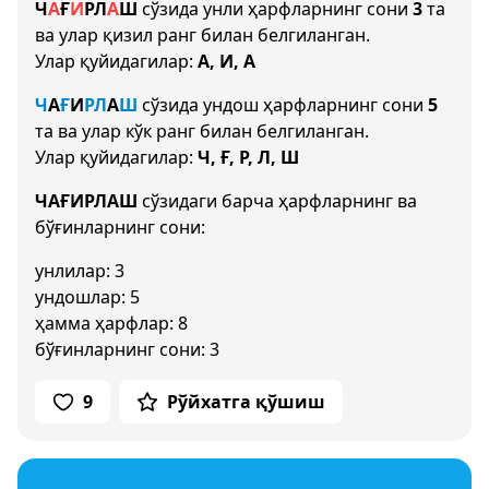
Ч
А
Ғ
И
Р
Л
А
Ш
сўзида унли ҳарфларнинг сони
3
та
ва улар қизил ранг билан белгиланган.
Улар қуйидагилар:
А, И, А
Ч
А
Ғ
И
Р
Л
А
Ш
сўзида ундош ҳарфларнинг сони
5
та ва улар кўк ранг билан белгиланган.
Улар қуйидагилар:
Ч, Ғ, Р, Л, Ш
ЧАҒИРЛАШ
сўзидаги барча ҳарфларнинг ва
бўғинларнинг сони:
унлилар: 3
ундошлар: 5
ҳамма ҳарфлар: 8
бўғинларнинг сони: 3
9
Рўйхатга қўшиш