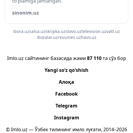
to‘plamiga jamlangan.
sinonim.uz
ibora.uz
salsa.uz
skripka.uz
slovo.uz
television.uz
vatt.uz
iboralar.uz
resumes.uz
havo.uz
Imlo.uz сайтининг базасида жами
87 110
та сўз бор
Yangi so‘z qo‘shish
Алоқа
Facebook
Telegram
Instagram
© Imlo.uz — Ўзбек тилининг имло луғати, 2014–2026