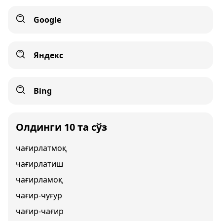
Google
Яндекс
Bing
Олдинги 10 та сўз
чағирлатмоқ
чағирлатиш
чағирламоқ
чағир-чуғур
чағир-чағир