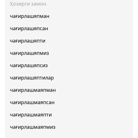
Ҳозирги замон
чағирлашяпман
чағирлашяпсан
чағирлашяпти
чағирлашяпмиз
чағирлашяпсиз
чағирлашяптилар
чағирлашмаяпман
чағирлашмаяпсан
чағирлашмаяпти
чағирлашмаяпмиз