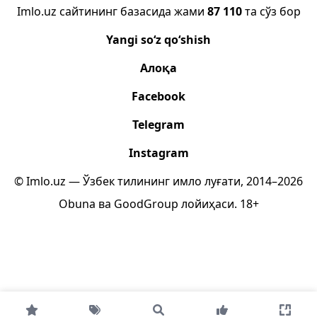
Imlo.uz сайтининг базасида жами
87 110
та сўз бор
Yangi so‘z qo‘shish
Алоқа
Facebook
Telegram
Instagram
© Imlo.uz — Ўзбек тилининг имло луғати, 2014–2026
Obuna
ва
GoodGroup
лойиҳаси.
18+