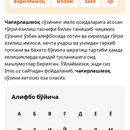
ворилламоқ
мозий
хаёл
ор
Чағирлашмоқ
сўзининг имло қоидаларига асосан
тўғри ёзилиш таснифи билан танишиб чиқамиз.
Сўзнинг ўзбек алифбосида лотин ва кириллда тўғри
ёзилиш имлоси, нечта ундош ва унлидан таркиб
топгани ва бехато бўғинга ажратиш тартиби ҳамда
келишикларда қандай тусланишига оид
маълумотлар берилган. Ўйлаймизки, энди сиз
Imlo.uz
сайтидан фойдаланиб,
чағирлашмоқ
сўзини хатосиз ёза оласиз.
Алифбо бўйича
А
Б
В
Г
Д
Е
Ё