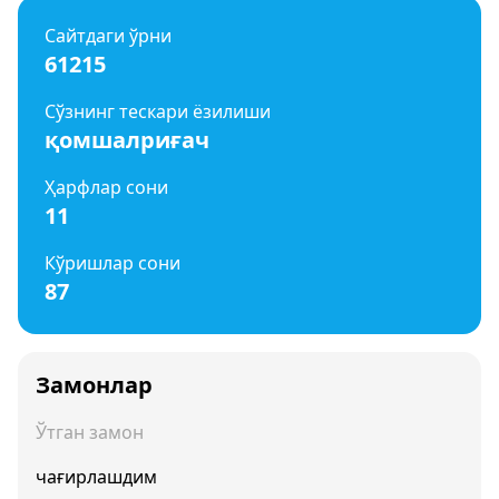
Сайтдаги ўрни
61215
Сўзнинг тескари ёзилиши
қомшалриғач
Ҳарфлар сони
11
Кўришлар сони
87
Замонлар
Ўтган замон
чағирлашдим