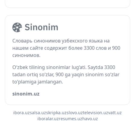
Словарь синонимов узбекского языка на
нашем сайте содержит более 3300 слов и 900
синонимов.
O‘zbek tilining sinonimlar lug‘ati. Saytda 3300
tadan ortiq so‘zlar, 900 ga yaqin sinonim so‘zlar
to‘plamiga jamlangan.
sinonim.uz
ibora.uz
salsa.uz
skripka.uz
slovo.uz
television.uz
vatt.uz
iboralar.uz
resumes.uz
havo.uz