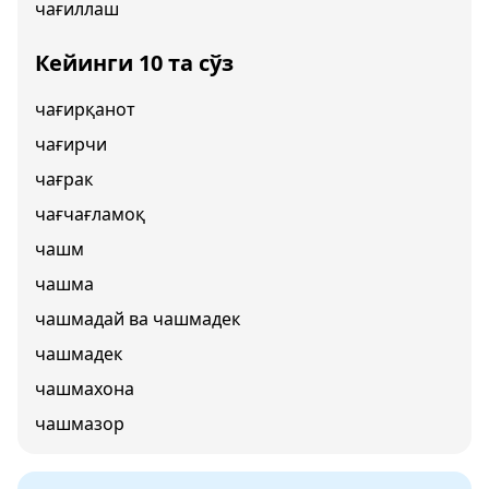
чағиллаш
Кейинги 10 та сўз
чағирқанот
чағирчи
чағрак
чағчағламоқ
чашм
чашма
чашмадай ва чашмадек
чашмадек
чашмахона
чашмазор