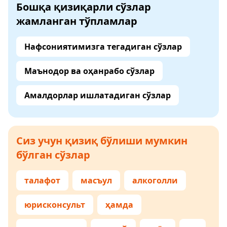
Бошқа қизиқарли сўзлар
жамланган тўпламлар
Нафсониятимизга тегадиган сўзлар
Маънодор ва оҳанрабо сўзлар
Амалдорлар ишлатадиган сўзлар
Сиз учун қизиқ бўлиши мумкин
бўлган сўзлар
талафот
масъул
алкоголли
юрисконсульт
ҳамда