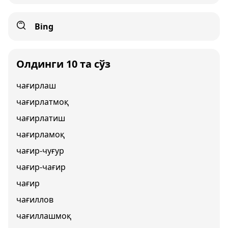
Bing
Олдинги 10 та сўз
чағирлаш
чағирлатмоқ
чағирлатиш
чағирламоқ
чағир-чуғур
чағир-чағир
чағир
чағиллов
чағиллашмоқ