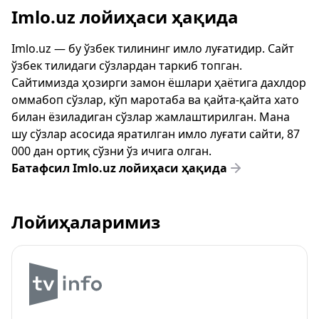
Imlo.uz лойиҳаси ҳақида
Imlo.uz — бу ўзбек тилининг имло луғатидир. Сайт
ўзбек тилидаги сўзлардан таркиб топган.
Сайтимизда ҳозирги замон ёшлари ҳаётига дахлдор
оммабоп сўзлар, кўп маротаба ва қайта-қайта хато
билан ёзиладиган сўзлар жамлаштирилган. Мана
шу сўзлар асосида яратилган имло луғати сайти, 87
000 дан ортиқ сўзни ўз ичига олган.
Батафсил Imlo.uz лойиҳаси ҳақида
Лойиҳаларимиз