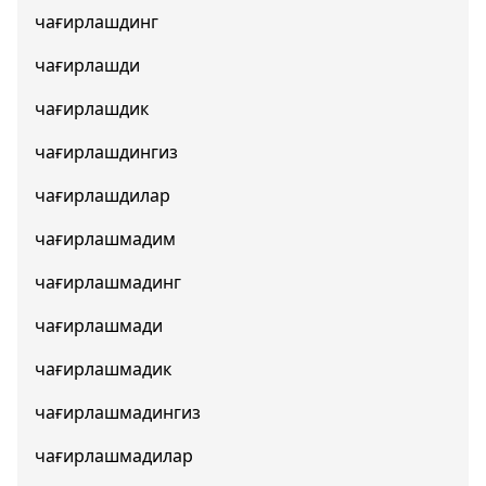
чағирлашдинг
чағирлашди
чағирлашдик
чағирлашдингиз
чағирлашдилар
чағирлашмадим
чағирлашмадинг
чағирлашмади
чағирлашмадик
чағирлашмадингиз
чағирлашмадилар