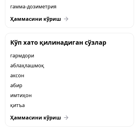
гамма-дозиметрия
Ҳаммасини кўриш
Кўп хато қилинадиган сўзлар
гармдори
аблаҳлашмоқ
аксон
абир
имтиҳон
қитъа
Ҳаммасини кўриш