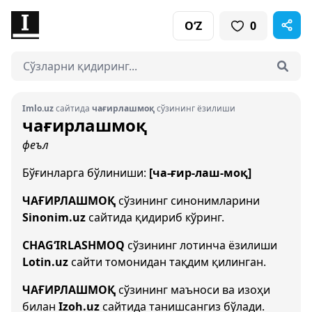
O‘Z
0
Imlo.uz
сайтида
чағирлашмоқ
сўзининг ёзилиши
чағирлашмоқ
феъл
Бўғинларга бўлиниши:
[ча-ғир-лаш-моқ]
ЧАҒИРЛАШМОҚ
сўзининг синонимларини
Sinonim.uz
сайтида қидириб кўринг.
CHAG‘IRLASHMOQ
сўзининг лотинча ёзилиши
Lotin.uz
сайти томонидан тақдим қилинган.
ЧАҒИРЛАШМОҚ
сўзининг маъноси ва изоҳи
билан
Izoh.uz
сайтида танишсангиз бўлади.