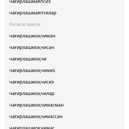
чағирлашмаяпсиз
чағирлашмаяптилар
Келаси замон
чағирлашмоқчиман
чағирлашмоқчисан
чағирлашмоқчи
чағирлашмоқчимиз
чағирлашмоқчисиз
чағирлашмоқчилар
чағирлашмоқчимасман
чағирлашмоқчимассан
чағирлашмоқчимас