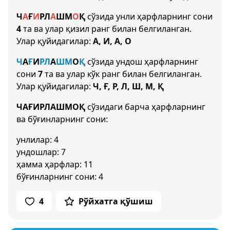
Ч
А
Ғ
И
Р
Л
А
Ш
М
О
Қ
сўзида унли ҳарфларнинг сони
4
та ва улар қизил ранг билан белгиланган.
Улар қуйидагилар:
А, И, А, О
Ч
А
Ғ
И
Р
Л
А
Ш
М
О
Қ
сўзида ундош ҳарфларнинг
сони
7
та ва улар кўк ранг билан белгиланган.
Улар қуйидагилар:
Ч, Ғ, Р, Л, Ш, М, Қ
ЧАҒИРЛАШМОҚ
сўзидаги барча ҳарфларнинг
ва бўғинларнинг сони:
унлилар: 4
ундошлар: 7
ҳамма ҳарфлар: 11
бўғинларнинг сони: 4
4
Рўйхатга қўшиш