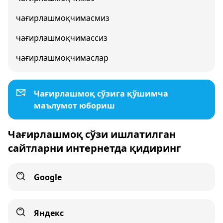
чағирлашмоқчимасмиз
чағирлашмоқчимассиз
чағирлашмоқчимаслар
Чағирлашмоқ сўзига қўшимча
маълумот юбориш
Чағирлашмоқ сўзи ишлатилган
сайтларни интернетда қидиринг
Google
Яндекс