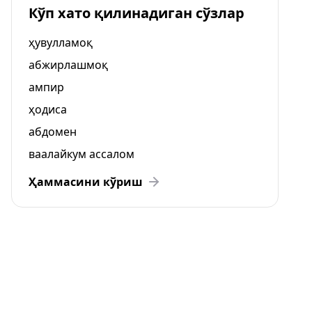
Кўп хато қилинадиган сўзлар
ҳувулламоқ
абжирлашмоқ
ампир
ҳодиса
абдомен
ваалайкум ассалом
Ҳаммасини кўриш