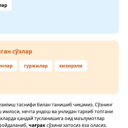
лар
ган сўзлар
нлар
гуржилар
хизирэли
 ёзилиш таснифи билан танишиб чиқамиз. Сўзнинг
ш имлоси, нечта ундош ва унлидан таркиб топгани
икларда қандай тусланишига оид маълумотлар
фойдаланиб,
чағрак
сўзини хатосиз ёза оласиз.