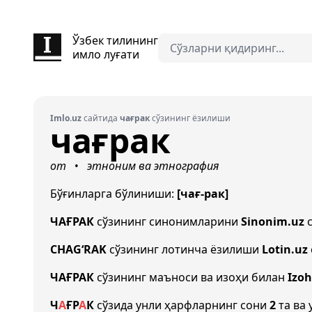
Ўзбек тилининг
имло луғати
Imlo.uz
сайтида
чағрак
сўзининг ёзилиши
чағрак
от
этноним ва этнография
•
Бўғинларга бўлиниши:
[чағ-рак]
ЧАҒРАК
сўзининг синонимларини
Sinonim.uz
с
CHAG‘RAK
сўзининг лотинча ёзилиши
Lotin.uz
ЧАҒРАК
сўзининг маъноси ва изоҳи билан
Izoh
Ч
А
Ғ
Р
А
К
сўзида унли ҳарфларнинг сони
2
та ва 