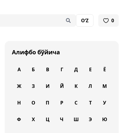
O‘Z
0
Алифбо бўйича
А
Б
В
Г
Д
Е
Ё
Ж
З
И
Й
К
Л
М
Н
О
П
Р
С
Т
У
Ф
Х
Ц
Ч
Ш
Э
Ю