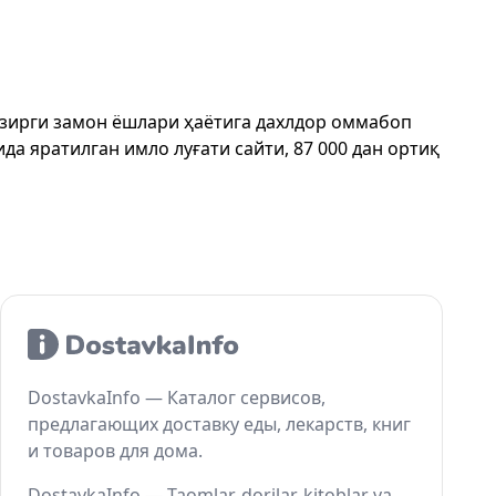
ҳозирги замон ёшлари ҳаётига дахлдор оммабоп
да яратилган имло луғати сайти, 87 000 дан ортиқ
DostavkaInfo — Каталог сервисов,
предлагающих доставку еды, лекарств, книг
и товаров для дома.
DostavkaInfo — Taomlar, dorilar, kitoblar va