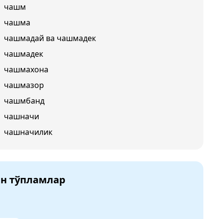
чашм
чашма
чашмадай ва чашмадек
чашмадек
чашмахона
чашмазор
чашмбанд
чашначи
чашначилик
ан тўпламлар