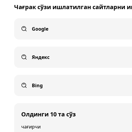
Чағрак сўзи ишлатилган сайтларни 
Google
Яндекс
Bing
Олдинги 10 та сўз
чағирчи