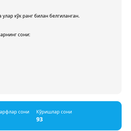
а улар кўк ранг билан белгиланган.
арнинг сони:
арфлар сони
Кўришлар сони
93