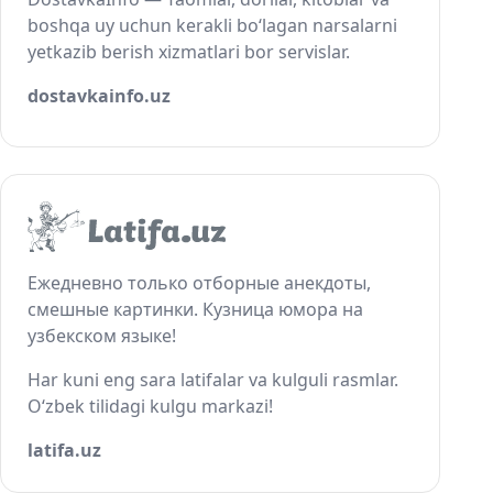
boshqa uy uchun kerakli bo‘lagan narsalarni
yetkazib berish xizmatlari bor servislar.
dostavkainfo.uz
Ежедневно только отборные анекдоты,
смешные картинки. Кузница юмора на
узбекском языке!
Har kuni eng sara latifalar va kulguli rasmlar.
O‘zbek tilidagi kulgu markazi!
latifa.uz