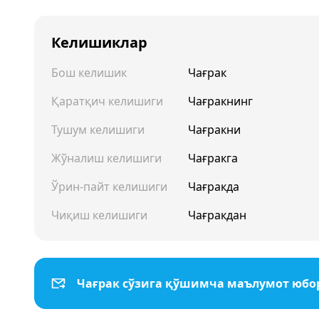
Келишиклар
Бош келишик
Чағрак
Қаратқич келишиги
Чағракнинг
Тушум келишиги
Чағракни
Жўналиш келишиги
Чағракга
Ўрин-пайт келишиги
Чағракда
Чиқиш келишиги
Чағракдан
Чағрак сўзига қўшимча маълумот юб