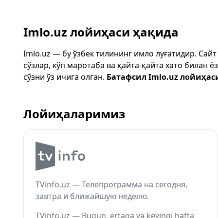
Imlo.uz лойиҳаси ҳақида
Imlo.uz — бу ўзбек тилининг имло луғатидир. Сай
сўзлар, кўп маротаба ва қайта-қайта хато билан 
сўзни ўз ичига олган.
Батафсил Imlo.uz лойиҳас
Лойиҳаларимиз
TVinfo.uz — Телепрограмма на сегодня,
завтра и ближайшую неделю.
TVinfo.uz — Bugun, ertaga va keyingi hafta