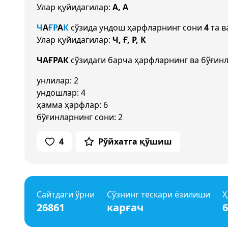
Улар қуйидагилар:
А, А
Ч
А
Ғ
Р
А
К
сўзида ундош ҳарфларнинг сони
4
та в
Улар қуйидагилар:
Ч, Ғ, Р, К
ЧАҒРАК
сўзидаги барча ҳарфларнинг ва бўғинл
унлилар: 2
ундошлар: 4
ҳамма ҳарфлар: 6
бўғинларнинг сони: 2
4
Рўйхатга қўшиш
Сайтдаги ўрни
Сўзнинг тескари ёзилиши
Ҳ
26861
карғач
6