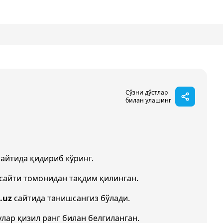
Сўзни дўстлар
билан улашинг
айтида қидириб кўринг.
сайти томонидан тақдим қилинган.
.uz
сайтида танишсангиз бўлади.
улар қизил ранг билан белгиланган.