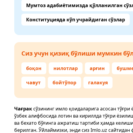
Мумтоз адабиётимизда қўлланилган сўз
Конституцияда кўп учрайдиган сўзлар
Сиз учун қизиқ бўлиши мумкин бўл
боқон
нилотлар
арғин
бушме
чавут
бойтўпор
галакуя
Чағрак
сўзининг имло қоидаларига асосан тўғри
ўзбек алифбосида лотин ва кириллда тўғри ёзили
ва бехато бўғинга ажратиш тартиби ҳамда келиш
берилган. Ўйлаймизки, энди сиз
Imlo.uz
сайтидан 