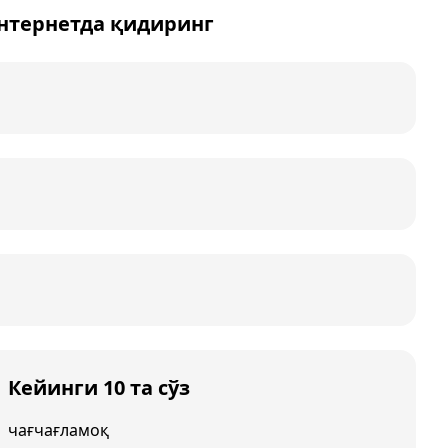
интернетда қидиринг
Кейинги 10 та сўз
чағчағламоқ