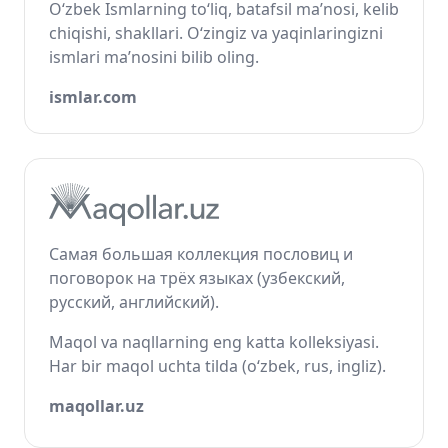
O‘zbek Ismlarning to‘liq, batafsil ma’nosi, kelib
chiqishi, shakllari. O‘zingiz va yaqinlaringizni
ismlari ma’nosini bilib oling.
ismlar.com
Самая большая коллекция пословиц и
поговорок на трёх языках (узбекский,
русский, английский).
Maqol va naqllarning eng katta kolleksiyasi.
Har bir maqol uchta tilda (o‘zbek, rus, ingliz).
maqollar.uz