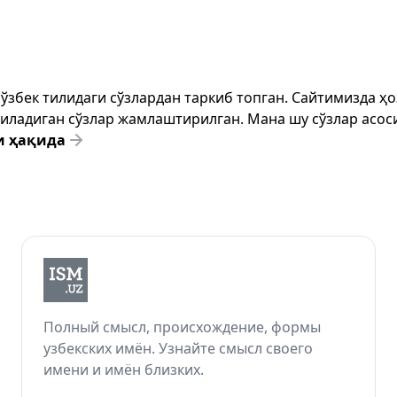
т ўзбек тилидаги сўзлардан таркиб топган. Сайтимизда 
ёзиладиган сўзлар жамлаштирилган. Мана шу сўзлар асоси
и ҳақида
Полный смысл, происхождение, формы
узбекских имён. Узнайте смысл своего
имени и имён близких.