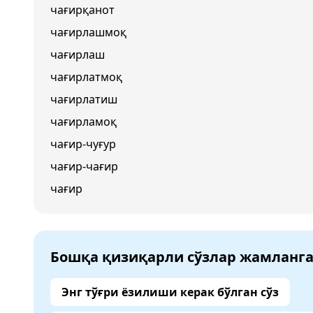
чағирқанот
чағирлашмоқ
чағирлаш
чағирлатмоқ
чағирлатиш
чағирламоқ
чағир-чуғур
чағир-чағир
чағир
Бошқа қизиқарли сўзлар жамланг
Энг тўғри ёзилиши керак бўлган сўз