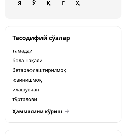
Я
Ў
Қ
Ғ
Ҳ
Тасодифий сўзлар
тамадди
бола-чақали
бетарафлаштирилмоқ
ювинишмоқ
илашувчан
тўрталови
Ҳаммасини кўриш