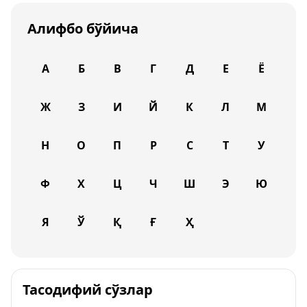
Алифбо бўйича
А
Б
В
Г
Д
Е
Ё
Ж
З
И
Й
К
Л
М
Н
О
П
Р
С
Т
У
Ф
Х
Ц
Ч
Ш
Э
Ю
Я
Ў
Қ
Ғ
Ҳ
Тасодифий сўзлар