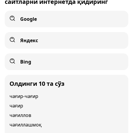
сайтларни интернетда қидиринг
Google
Яндекс
Bing
Олдинги 10 та сўз
чағир-чағир
чағир
чағиллов
чағиллашмоқ