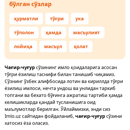
бўлган сўзлар
ҳурматли
тўғри
ука
тўполон
ҳамда
масъулият
лойиҳа
масъул
ҳолат
Чағир-чуғур
сўзининг имло қоидаларига асосан
тўғри ёзилиш таснифи билан танишиб чиқамиз.
Сўзнинг ўзбек алифбосида лотин ва кириллда тўғри
ёзилиш имлоси, нечта ундош ва унлидан таркиб
топгани ва бехато бўғинга ажратиш тартиби ҳамда
келишикларда қандай тусланишига оид
маълумотлар берилган. Ўйлаймизки, энди сиз
Imlo.uz
сайтидан фойдаланиб,
чағир-чуғур
сўзини
хатосиз ёза оласиз.