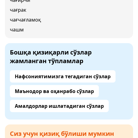
чағирчи
чағрак
чағчағламоқ
чашм
Бошқа қизиқарли сўзлар
жамланган тўпламлар
Нафсониятимизга тегадиган сўзлар
Маънодор ва оҳанрабо сўзлар
Амалдорлар ишлатадиган сўзлар
Сиз учун қизиқ бўлиши мумкин