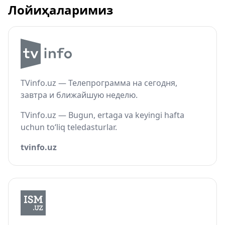
Лойиҳаларимиз
TVinfo.uz — Телепрограмма на сегодня,
завтра и ближайшую неделю.
TVinfo.uz — Bugun, ertaga va keyingi hafta
uchun to‘liq teledasturlar.
tvinfo.uz