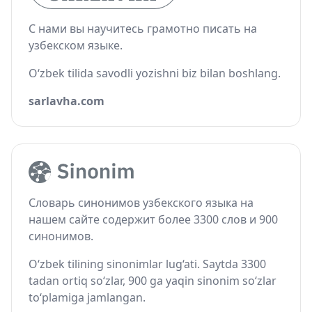
С нами вы научитесь грамотно писать на
узбекском языке.
O‘zbek tilida savodli yozishni biz bilan boshlang.
sarlavha.com
Словарь синонимов узбекского языка на
нашем сайте содержит более 3300 слов и 900
синонимов.
O‘zbek tilining sinonimlar lug‘ati. Saytda 3300
tadan ortiq so‘zlar, 900 ga yaqin sinonim so‘zlar
to‘plamiga jamlangan.