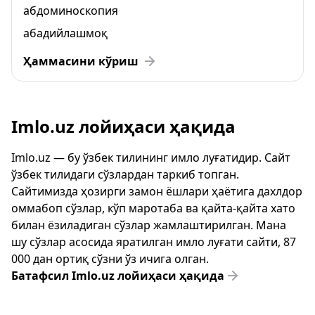
абдоминоскопия
абадийлашмоқ
Ҳаммасини кўриш
Imlo.uz лойиҳаси ҳақида
Imlo.uz — бу ўзбек тилининг имло луғатидир. Сайт
ўзбек тилидаги сўзлардан таркиб топган.
Сайтимизда ҳозирги замон ёшлари ҳаётига дахлдор
оммабоп сўзлар, кўп маротаба ва қайта-қайта хато
билан ёзиладиган сўзлар жамлаштирилган. Мана
шу сўзлар асосида яратилган имло луғати сайти, 87
000 дан ортиқ сўзни ўз ичига олган.
Батафсил Imlo.uz лойиҳаси ҳақида