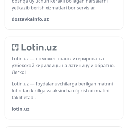
boshqa uy uchun kerakli bo‘lagan narsalarni
yetkazib berish xizmatlari bor servislar.
dostavkainfo.uz
Lotin.uz — поможет транслитерировать с
узбекской кириллицы на латиницу и обратно.
Легко!
Lotin.uz — foydalanuvchilarga berilgan matnni
lotindan kirillga va aksincha o‘girish xizmatini
taklif etadi.
lotin.uz