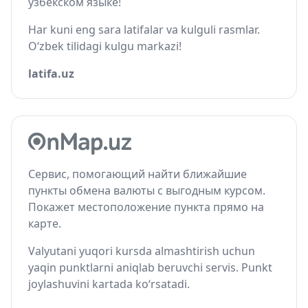
узбекском языке!
Har kuni eng sara latifalar va kulguli rasmlar.
O‘zbek tilidagi kulgu markazi!
latifa.uz
Сервис, помогающий найти ближайшие
пункты обмена валюты с выгодным курсом.
Покажет местоположение пункта прямо на
карте.
Valyutani yuqori kursda almashtirish uchun
yaqin punktlarni aniqlab beruvchi servis. Punkt
joylashuvini kartada ko‘rsatadi.