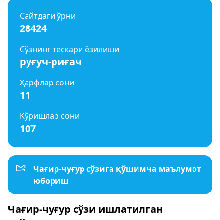
Сайтдаги ўрни
28424
Сўзнинг тескари ёзилиши
руғуч-риғач
Ҳарфлар сони
11
Кўришлар сони
107
Чағир-чуғур сўзига қўшимча маълумот
юбориш
Чағир-чуғур сўзи ишлатилган