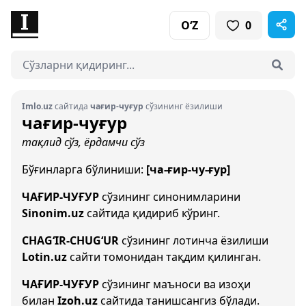
O‘Z
0
Imlo.uz
сайтида
чағир-чуғур
сўзининг ёзилиши
чағир-чуғур
тақлид сўз, ёрдамчи сўз
Бўғинларга бўлиниши:
[ча-ғир-чу-ғур]
ЧАҒИР-ЧУҒУР
сўзининг синонимларини
Sinonim.uz
сайтида қидириб кўринг.
CHAG‘IR-CHUG‘UR
сўзининг лотинча ёзилиши
Lotin.uz
сайти томонидан тақдим қилинган.
ЧАҒИР-ЧУҒУР
сўзининг маъноси ва изоҳи
билан
Izoh.uz
сайтида танишсангиз бўлади.