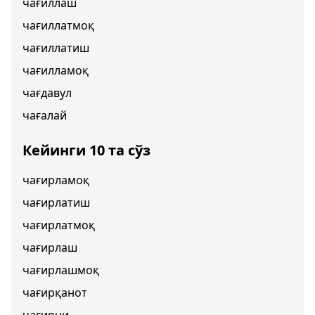
чағиллаш
чағиллатмоқ
чағиллатиш
чағилламоқ
чағдавул
чағалай
Кейинги 10 та сўз
чағирламоқ
чағирлатиш
чағирлатмоқ
чағирлаш
чағирлашмоқ
чағирқанот