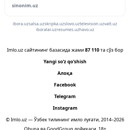
sinonim.uz
ibora.uz
salsa.uz
skripka.uz
slovo.uz
television.uz
vatt.uz
iboralar.uz
resumes.uz
havo.uz
Imlo.uz сайтининг базасида жами
87 110
та сўз бор
Yangi so‘z qo‘shish
Алоқа
Facebook
Telegram
Instagram
© Imlo.uz — Ўзбек тилининг имло луғати, 2014–2026
Obuna
ва
GoodGroup
лойиҳаси.
18+