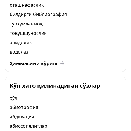
оташнафаслик
билдирги-библиография
туркумланмоқ
товушшунослик
ацидолиз
водолаз
Ҳаммасини кўриш
Кўп хато қилинадиган сўзлар
ҳўл
абиотрофия
абдикация
абиссопелитлар