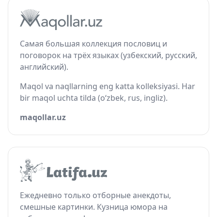
Самая большая коллекция пословиц и
поговорок на трёх языках (узбекский, русский,
английский).
Maqol va naqllarning eng katta kolleksiyasi. Har
bir maqol uchta tilda (o‘zbek, rus, ingliz).
maqollar.uz
Ежедневно только отборные анекдоты,
смешные картинки. Кузница юмора на