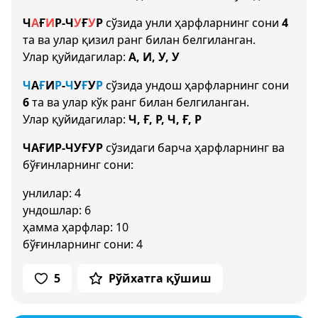
Ч
А
Ғ
И
Р
-
Ч
У
Ғ
У
Р
сўзида унли ҳарфларнинг сони
4
та ва улар қизил ранг билан белгиланган.
Улар қуйидагилар:
А, И, У, У
Ч
А
Ғ
И
Р
-
Ч
У
Ғ
У
Р
сўзида ундош ҳарфларнинг сони
6
та ва улар кўк ранг билан белгиланган.
Улар қуйидагилар:
Ч, Ғ, Р, Ч, Ғ, Р
ЧАҒИР-ЧУҒУР
сўзидаги барча ҳарфларнинг ва
бўғинларнинг сони:
унлилар: 4
ундошлар: 6
ҳамма ҳарфлар: 10
бўғинларнинг сони: 4
5
Рўйхатга қўшиш