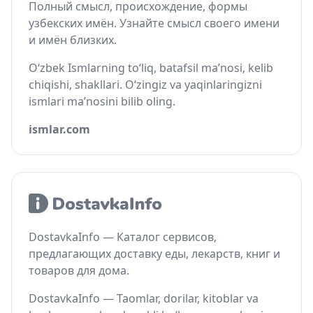
Полный смысл, происхождение, формы
узбекских имён. Узнайте смысл своего имени
и имён близких.
O‘zbek Ismlarning to‘liq, batafsil ma’nosi, kelib
chiqishi, shakllari. O‘zingiz va yaqinlaringizni
ismlari ma’nosini bilib oling.
ismlar.com
DostavkaInfo — Каталог сервисов,
предлагающих доставку еды, лекарств, книг и
товаров для дома.
DostavkaInfo — Taomlar, dorilar, kitoblar va