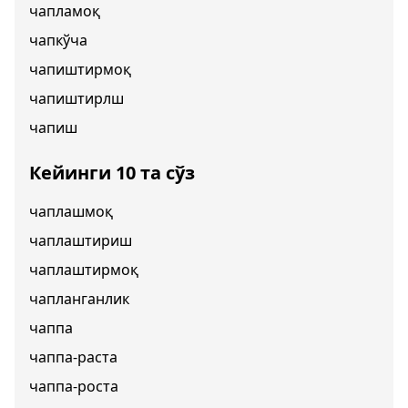
чапламоқ
чапкўча
чапиштирмоқ
чапиштирлш
чапиш
Кейинги 10 та сўз
чаплашмоқ
чаплаштириш
чаплаштирмоқ
чапланганлик
чаппа
чаппа-раста
чаппа-роста