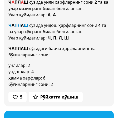
Ч
А
П
Л
А
Ш
сўзида унли ҳарфларнинг сони
2
та ва
улар қизил ранг билан белгиланган.
Улар қуйидагилар:
А, А
Ч
А
П
Л
А
Ш
сўзида ундош ҳарфларнинг сони
4
та
ва улар кўк ранг билан белгиланган.
Улар қуйидагилар:
Ч, П, Л, Ш
ЧАПЛАШ
сўзидаги барча ҳарфларнинг ва
бўғинларнинг сони:
унлилар: 2
ундошлар: 4
ҳамма ҳарфлар: 6
бўғинларнинг сони: 2
5
Рўйхатга қўшиш