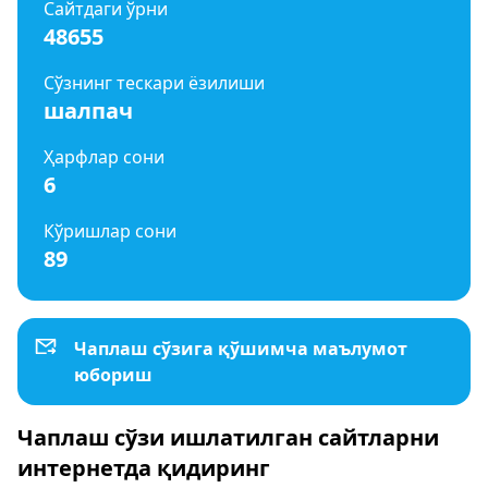
Сайтдаги ўрни
48655
Сўзнинг тескари ёзилиши
шалпач
Ҳарфлар сони
6
Кўришлар сони
89
Чаплаш сўзига қўшимча маълумот
юбориш
Чаплаш сўзи ишлатилган сайтларни
интернетда қидиринг