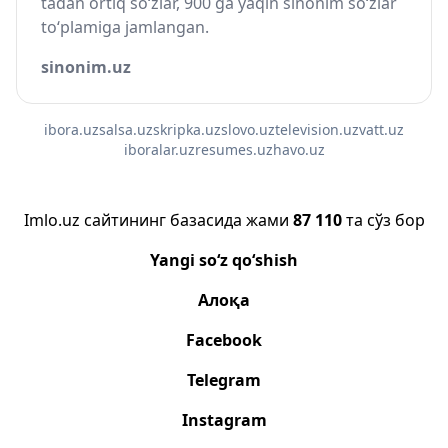
tadan ortiq so‘zlar, 900 ga yaqin sinonim so‘zlar
to‘plamiga jamlangan.
sinonim.uz
ibora.uz
salsa.uz
skripka.uz
slovo.uz
television.uz
vatt.uz
iboralar.uz
resumes.uz
havo.uz
Imlo.uz сайтининг базасида жами
87 110
та сўз бор
Yangi so‘z qo‘shish
Алоқа
Facebook
Telegram
Instagram