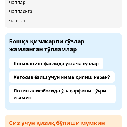
чаппар
чаппасига
чапсон
Бошқа қизиқарли сўзлар
жамланган тўпламлар
Янгиланиш фаслида ўзгача сўзлар
Хатосиз ёзиш учун нима қилиш керак?
Лотин алифбосида ў, ғ ҳарфини тўғри
ёзамиз
Сиз учун қизиқ бўлиши мумкин