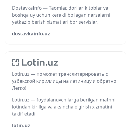
DostavkaInfo — Taomlar, dorilar, kitoblar va
boshqa uy uchun kerakli bo‘lagan narsalarni
yetkazib berish xizmatlari bor servislar.
dostavkainfo.uz
Lotin.uz — поможет транслитерировать с
узбекской кириллицы на латиницу и обратно.
Легко!
Lotin.uz — foydalanuvchilarga berilgan matnni
lotindan kirillga va aksincha o‘girish xizmatini
taklif etadi.
lotin.uz