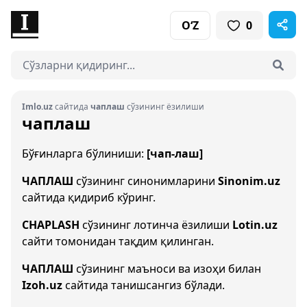
O‘Z
0
Imlo.uz
сайтида
чаплаш
сўзининг ёзилиши
чаплаш
Бўғинларга бўлиниши:
[чап-лаш]
ЧАПЛАШ
сўзининг синонимларини
Sinonim.uz
сайтида қидириб кўринг.
CHAPLASH
сўзининг лотинча ёзилиши
Lotin.uz
сайти томонидан тақдим қилинган.
ЧАПЛАШ
сўзининг маъноси ва изоҳи билан
Izoh.uz
сайтида танишсангиз бўлади.