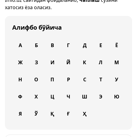
Imlo.uz
сайтидан фойдаланиб,
чаплаш
сўзини
хатосиз ёза оласиз.
Алифбо бўйича
А
Б
В
Г
Д
Е
Ё
Ж
З
И
Й
К
Л
М
Н
О
П
Р
С
Т
У
Ф
Х
Ц
Ч
Ш
Э
Ю
Я
Ў
Қ
Ғ
Ҳ