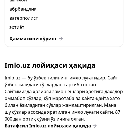
абрбандлик
ватерполист
эҳтиёт
Ҳаммасини кўриш
Imlo.uz лойиҳаси ҳақида
Imlo.uz — бу ўзбек тилининг имло луғатидир. Сайт
ўзбек тилидаги сўзлардан таркиб топган.
Сайтимизда ҳозирги замон ёшлари ҳаётига дахлдор
оммабоп сўзлар, кўп маротаба ва қайта-қайта хато
билан ёзиладиган сўзлар жамлаштирилган. Мана
шу сўзлар асосида яратилган имло луғати сайти, 87
000 дан ортиқ сўзни ўз ичига олган.
Батафсил Imlo.uz лойиҳаси ҳақида