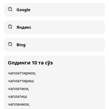
Google
Яндекс
Bing
Олдинги 10 та сўз
чаплаттирмоқ
чаплаттириш
чаплатмоқ
чаплатиш
чапланмоқ