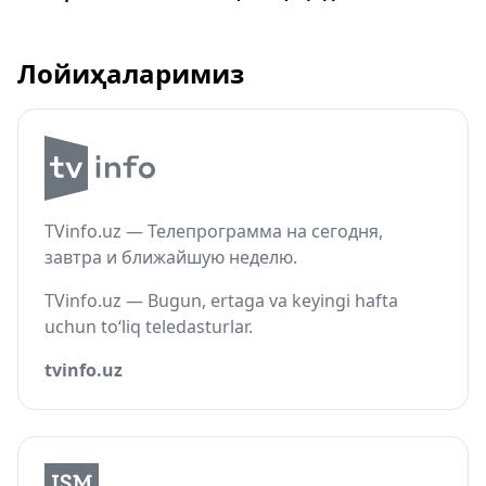
Лойиҳаларимиз
TVinfo.uz — Телепрограмма на сегодня,
завтра и ближайшую неделю.
TVinfo.uz — Bugun, ertaga va keyingi hafta
uchun to‘liq teledasturlar.
tvinfo.uz