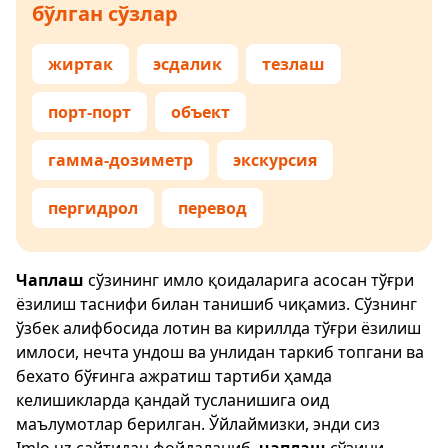
бўлган сўзлар
жиртак
эсдалик
тезлаш
порт-порт
объект
гамма-дозиметр
экскурсия
пергидрол
перевод
Чаплаш
сўзининг имло қоидаларига асосан тўғри
ёзилиш таснифи билан танишиб чиқамиз. Сўзнинг
ўзбек алифбосида лотин ва кириллда тўғри ёзилиш
имлоси, нечта ундош ва унлидан таркиб топгани ва
бехато бўғинга ажратиш тартиби ҳамда
келишикларда қандай тусланишига оид
маълумотлар берилган. Ўйлаймизки, энди сиз