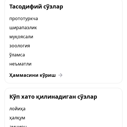
Тасодифий сўзлар
прототуркча
ширапазлик
муқоясали
зоология
ўламса
неъматли
Ҳаммасини кўриш
Кўп хато қилинадиган сўзлар
лойиҳа
ҳалқум
амнион