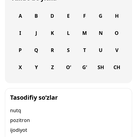
A
B
D
E
F
G
H
I
J
K
L
M
N
O
P
Q
R
S
T
U
V
X
Y
Z
O‘
G‘
SH
CH
Tasodifiy so‘zlar
nutq
pozitron
ijodiyot