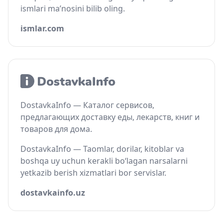
ismlari ma’nosini bilib oling.
ismlar.com
DostavkaInfo — Каталог сервисов,
предлагающих доставку еды, лекарств, книг и
товаров для дома.
DostavkaInfo — Taomlar, dorilar, kitoblar va
boshqa uy uchun kerakli bo‘lagan narsalarni
yetkazib berish xizmatlari bor servislar.
dostavkainfo.uz