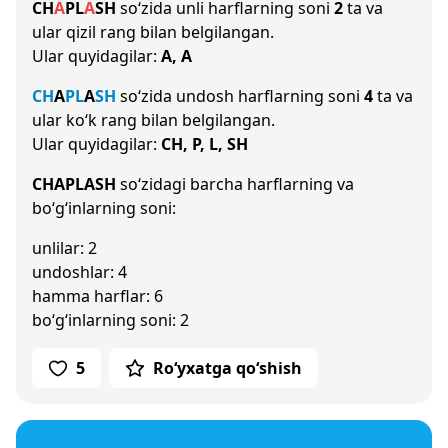
CH
A
P
L
A
SH
so‘zida unli harflarning soni
2
ta va
ular qizil rang bilan belgilangan.
Ular quyidagilar:
A, A
CH
A
P
L
A
SH
so‘zida undosh harflarning soni
4
ta va
ular ko‘k rang bilan belgilangan.
Ular quyidagilar:
CH, P, L, SH
CHAPLASH
so‘zidagi barcha harflarning va
bo‘g‘inlarning soni:
unlilar: 2
undoshlar: 4
hamma harflar: 6
bo‘g‘inlarning soni: 2
5
Ro‘yxatga qo‘shish