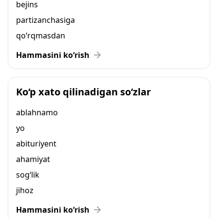
bejins
partizanchasiga
qo‘rqmasdan
Hammasini ko‘rish
Ko‘p xato qilinadigan so‘zlar
ablahnamo
yo
abituriyent
ahamiyat
sog‘lik
jihoz
Hammasini ko‘rish