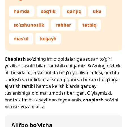
hamda
sog‘lik
qanjiq
uka
so‘zshunoslik
rahbar
tatbiq
mas’ul
kegayli
Chaplash
so‘zining imlo qoidalariga asosan to‘g‘ri
yozilish tasnifi bilan tanishib chiqamiz. So‘zning o‘zbek
alifbosida lotin va kirillda to‘g‘ri yozilish imlosi, nechta
undosh va unlidan tarkib topgani va bexato bo‘g‘inga
ajratish tartibi hamda kelishiklarda qanday
tuslanishiga oid ma’lumotlar berilgan. O‘ylaymizki,
endi siz
Imlo.uz
saytidan foydalanib,
chaplash
so‘zini
xatosiz yoza olasiz.
Alifbo bo‘yicha