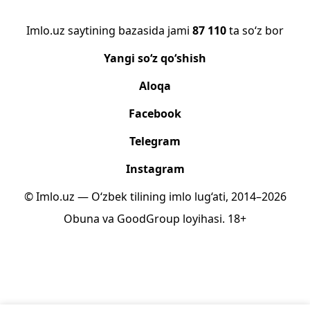
Imlo.uz saytining bazasida jami
87 110
ta so‘z bor
Yangi so‘z qo‘shish
Aloqa
Facebook
Telegram
Instagram
© Imlo.uz — O‘zbek tilining imlo lug‘ati, 2014–2026
Obuna
va
GoodGroup
loyihasi.
18+