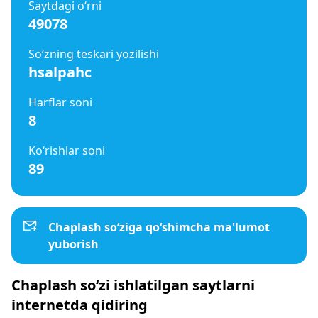
Saytdagi o‘rni
49078
So‘zning teskari yozilishi
hsalpahc
Harflar soni
8
Ko‘rishlar soni
89
Chaplash so‘ziga qo‘shimcha ma'lumot
yuborish
Chaplash so‘zi ishlatilgan saytlarni
internetda qidiring