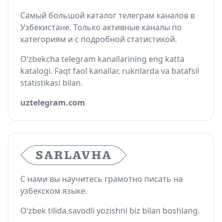
Самый большой каталог телеграм каналов в
Узбекистане. Только активные каналы по
категориям и с подробной статистикой.
O‘zbekcha telegram kanallarining eng katta
katalogi. Faqt faol kanallar, ruknlarda va batafsil
statistikasi bilan.
uztelegram.com
С нами вы научитесь грамотно писать на
узбекском языке.
O‘zbek tilida savodli yozishni biz bilan boshlang.