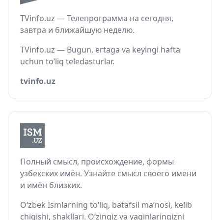
TVinfo.uz — Телепрограмма на сегодня,
завтра и ближайшую неделю.
TVinfo.uz — Bugun, ertaga va keyingi hafta
uchun to‘liq teledasturlar.
tvinfo.uz
Полный смысл, происхождение, формы
узбекских имён. Узнайте смысл своего имени
и имён близких.
O‘zbek Ismlarning to‘liq, batafsil ma’nosi, kelib
chiqishi, shakllari. O‘zingiz va yaqinlaringizni