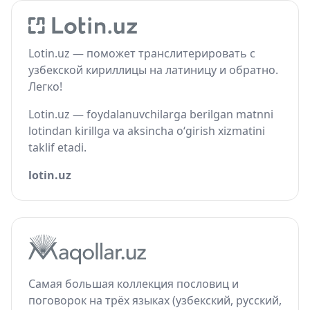
Lotin.uz — поможет транслитерировать с
узбекской кириллицы на латиницу и обратно.
Легко!
Lotin.uz — foydalanuvchilarga berilgan matnni
lotindan kirillga va aksincha o‘girish xizmatini
taklif etadi.
lotin.uz
Самая большая коллекция пословиц и
поговорок на трёх языках (узбекский, русский,