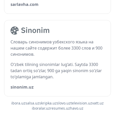
sarlavha.com
Словарь синонимов узбекского языка на
нашем сайте содержит более 3300 слов и 900
синонимов.
O‘zbek tilining sinonimlar lug‘ati. Saytda 3300
tadan ortiq so‘zlar, 900 ga yaqin sinonim so‘zlar
to‘plamiga jamlangan.
sinonim.uz
ibora.uz
salsa.uz
skripka.uz
slovo.uz
television.uz
vatt.uz
iboralar.uz
resumes.uz
havo.uz