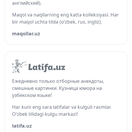
английский).
Maqol va naqllarning eng katta kolleksiyasi. Har
bir maqol uchta tilda (o‘zbek, rus, ingliz).
maqollar.uz
Ежедневно только отборные анекдоты,
смешные картинки. Кузница юмора на
узбекском языке!
Har kuni eng sara latifalar va kulguli rasmlar.
O‘zbek tilidagi kulgu markazi!
latifa.uz