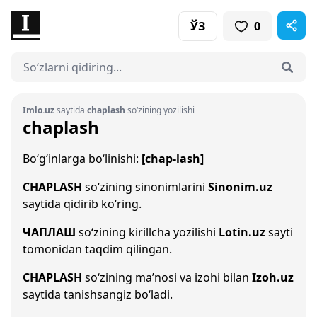
ЎЗ
0
Imlo.uz
saytida
chaplash
so‘zining yozilishi
chaplash
Bo‘g‘inlarga bo‘linishi:
[chap-lash]
CHAPLASH
so‘zining sinonimlarini
Sinonim.uz
saytida qidirib ko‘ring.
ЧАПЛАШ
so‘zining kirillcha yozilishi
Lotin.uz
sayti
tomonidan taqdim qilingan.
CHAPLASH
so‘zining ma’nosi va izohi bilan
Izoh.uz
saytida tanishsangiz bo‘ladi.