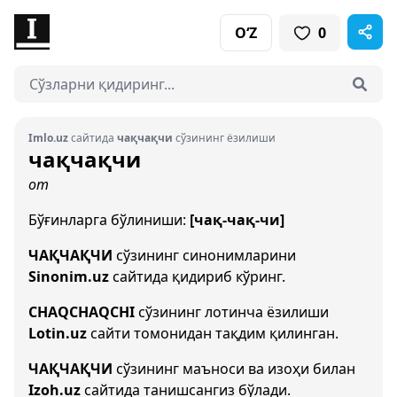
O‘Z
0
Imlo.uz
сайтида
чақчақчи
сўзининг ёзилиши
чақчақчи
от
Бўғинларга бўлиниши:
[чақ-чақ-чи]
ЧАҚЧАҚЧИ
сўзининг синонимларини
Sinonim.uz
сайтида қидириб кўринг.
CHAQCHAQCHI
сўзининг лотинча ёзилиши
Lotin.uz
сайти томонидан тақдим қилинган.
ЧАҚЧАҚЧИ
сўзининг маъноси ва изоҳи билан
Izoh.uz
сайтида танишсангиз бўлади.