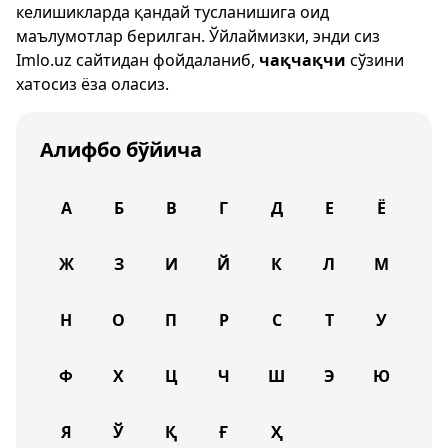
келишикларда қандай тусланишига оид
маълумотлар берилган. Ўйлаймизки, энди сиз
Imlo.uz
сайтидан фойдаланиб,
чақчақчи
сўзини
хатосиз ёза оласиз.
Алифбо бўйича
А
Б
В
Г
Д
Е
Ё
Ж
З
И
Й
К
Л
М
Н
О
П
Р
С
Т
У
Ф
Х
Ц
Ч
Ш
Э
Ю
Я
Ў
Қ
Ғ
Ҳ