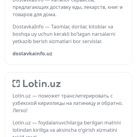
предлагающих доставку еды, лекарств, книг и
товаров для дома.
DostavkaInfo — Taomlar, dorilar, kitoblar va
boshqa uy uchun kerakli bo‘lagan narsalarni
yetkazib berish xizmatlari bor servislar.
dostavkainfo.uz
Lotin.uz — поможет транслитерировать с
узбекской кириллицы на латиницу и обратно.
Легко!
Lotin.uz — foydalanuvchilarga berilgan matnni
lotindan kirillga va aksincha o‘girish xizmatini