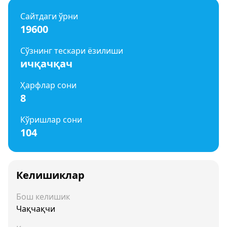
Сайтдаги ўрни
19600
Сўзнинг тескари ёзилиши
ичқачқач
Ҳарфлар сони
8
Кўришлар сони
104
Келишиклар
Бош келишик
Чақчақчи