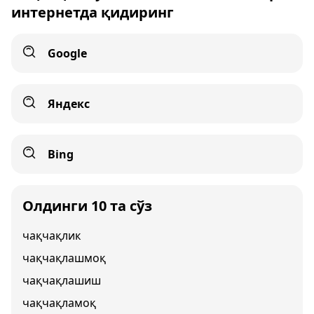
интернетда қидиринг
Google
Яндекс
Bing
Олдинги 10 та сўз
чақчақлик
чақчақлашмоқ
чақчақлашиш
чақчақламоқ