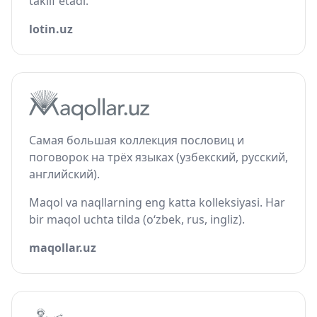
taklif etadi.
lotin.uz
Самая большая коллекция пословиц и
поговорок на трёх языках (узбекский, русский,
английский).
Maqol va naqllarning eng katta kolleksiyasi. Har
bir maqol uchta tilda (o‘zbek, rus, ingliz).
maqollar.uz