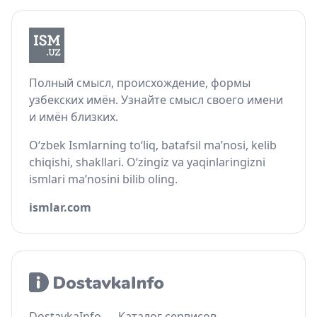
Полный смысл, происхождение, формы
узбекских имён. Узнайте смысл своего имени
и имён близких.
O‘zbek Ismlarning to‘liq, batafsil ma’nosi, kelib
chiqishi, shakllari. O‘zingiz va yaqinlaringizni
ismlari ma’nosini bilib oling.
ismlar.com
DostavkaInfo — Каталог сервисов,