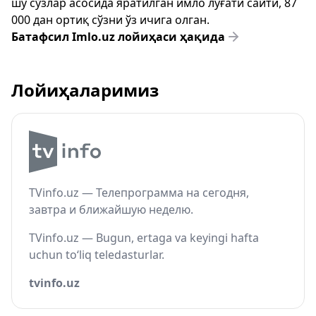
шу сўзлар асосида яратилган имло луғати сайти, 87
000 дан ортиқ сўзни ўз ичига олган.
Батафсил Imlo.uz лойиҳаси ҳақида
Лойиҳаларимиз
TVinfo.uz — Телепрограмма на сегодня,
завтра и ближайшую неделю.
TVinfo.uz — Bugun, ertaga va keyingi hafta
uchun to‘liq teledasturlar.
tvinfo.uz