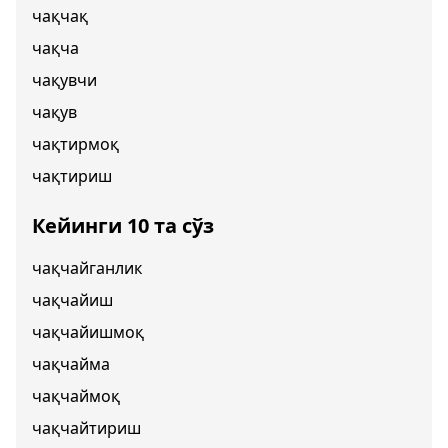
чақчақ
чақча
чақувчи
чақув
чақтирмоқ
чақтириш
Кейинги 10 та сўз
чақчайганлик
чақчайиш
чақчайишмоқ
чақчайма
чақчаймоқ
чақчайтириш