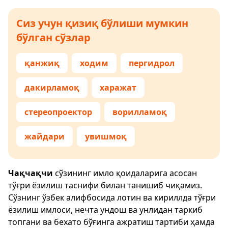
Сиз учун қизиқ бўлиши мумкин
бўлган сўзлар
қанжиқ
ходим
пергидрол
дакирламоқ
харажат
стереопроектор
ворилламоқ
жайдари
увишмоқ
Чақчақчи
сўзининг имло қоидаларига асосан
тўғри ёзилиш таснифи билан танишиб чиқамиз.
Сўзнинг ўзбек алифбосида лотин ва кириллда тўғри
ёзилиш имлоси, нечта ундош ва унлидан таркиб
топгани ва бехато бўғинга ажратиш тартиби ҳамда