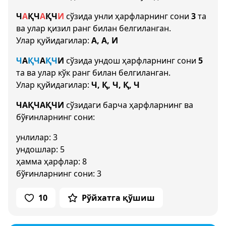
Ч
А
Қ
Ч
А
Қ
Ч
И
сўзида унли ҳарфларнинг сони
3
та
ва улар қизил ранг билан белгиланган.
Улар қуйидагилар:
А, А, И
Ч
А
Қ
Ч
А
Қ
Ч
И
сўзида ундош ҳарфларнинг сони
5
та ва улар кўк ранг билан белгиланган.
Улар қуйидагилар:
Ч, Қ, Ч, Қ, Ч
ЧАҚЧАҚЧИ
сўзидаги барча ҳарфларнинг ва
бўғинларнинг сони:
унлилар: 3
ундошлар: 5
ҳамма ҳарфлар: 8
бўғинларнинг сони: 3
10
Рўйхатга қўшиш