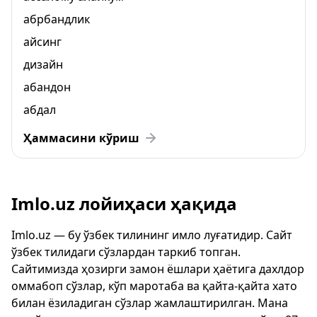
абрбандлик
айсинг
дизайн
абандон
абдал
Ҳаммасини кўриш
Imlo.uz лойиҳаси ҳақида
Imlo.uz — бу ўзбек тилининг имло луғатидир. Сайт
ўзбек тилидаги сўзлардан таркиб топган.
Сайтимизда ҳозирги замон ёшлари ҳаётига дахлдор
оммабоп сўзлар, кўп маротаба ва қайта-қайта хато
билан ёзиладиган сўзлар жамлаштирилган. Мана