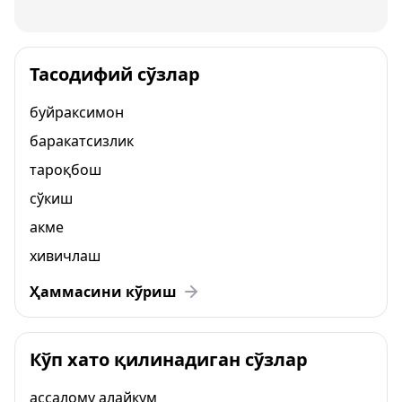
Тасодифий сўзлар
буйраксимон
баракатсизлик
тароқбош
сўкиш
акме
хивичлаш
Ҳаммасини кўриш
Кўп хато қилинадиган сўзлар
ассалому алайкум