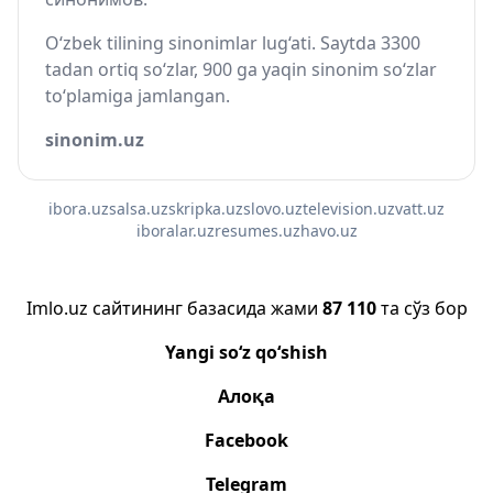
O‘zbek tilining sinonimlar lug‘ati. Saytda 3300
tadan ortiq so‘zlar, 900 ga yaqin sinonim so‘zlar
to‘plamiga jamlangan.
sinonim.uz
ibora.uz
salsa.uz
skripka.uz
slovo.uz
television.uz
vatt.uz
iboralar.uz
resumes.uz
havo.uz
Imlo.uz сайтининг базасида жами
87 110
та сўз бор
Yangi so‘z qo‘shish
Алоқа
Facebook
Telegram