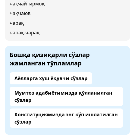
чақчайтирмоқ
чақчаюв
чарақ
чарақ-чарақ
Бошқа қизиқарли сўзлар
жамланган тўпламлар
Аёлларга хуш ёқувчи сўзлар
Мумтоз адабиётимизда қўлланилган
сўзлар
Конституциямизда энг кўп ишлатилган
сўзлар