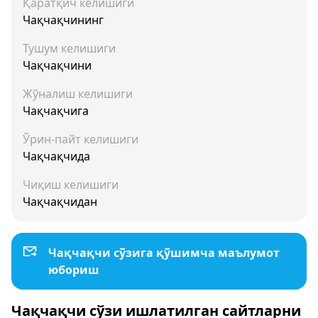
Қаратқич келишиги
Чақчақчининг
Тушум келишиги
Чақчақчини
Жўналиш келишиги
Чақчақчига
Ўрин-пайт келишиги
Чақчақчида
Чиқиш келишиги
Чақчақчидан
Чақчақчи сўзига қўшимча маълумот
юбориш
Чақчақчи сўзи ишлатилган сайтларни