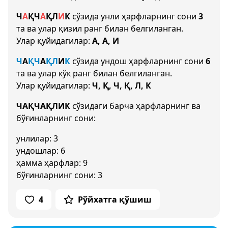
Ч
А
Қ
Ч
А
Қ
Л
И
К
сўзида унли ҳарфларнинг сони
3
та ва улар қизил ранг билан белгиланган.
Улар қуйидагилар:
А, А, И
Ч
А
Қ
Ч
А
Қ
Л
И
К
сўзида ундош ҳарфларнинг сони
6
та ва улар кўк ранг билан белгиланган.
Улар қуйидагилар:
Ч, Қ, Ч, Қ, Л, К
ЧАҚЧАҚЛИК
сўзидаги барча ҳарфларнинг ва
бўғинларнинг сони:
унлилар: 3
ундошлар: 6
ҳамма ҳарфлар: 9
бўғинларнинг сони: 3
4
Рўйхатга қўшиш