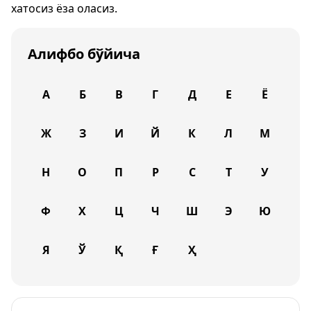
хатосиз ёза оласиз.
Алифбо бўйича
А
Б
В
Г
Д
Е
Ё
Ж
З
И
Й
К
Л
М
Н
О
П
Р
С
Т
У
Ф
Х
Ц
Ч
Ш
Э
Ю
Я
Ў
Қ
Ғ
Ҳ