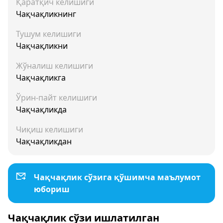
Қаратқич келишиги
Чақчақликнинг
Тушум келишиги
Чақчақликни
Жўналиш келишиги
Чақчақликга
Ўрин-пайт келишиги
Чақчақликда
Чиқиш келишиги
Чақчақликдан
Чақчақлик сўзига қўшимча маълумот
юбориш
Чақчақлик сўзи ишлатилган