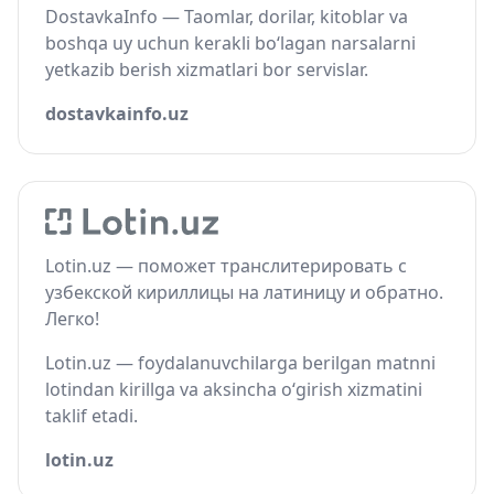
DostavkaInfo — Taomlar, dorilar, kitoblar va
boshqa uy uchun kerakli bo‘lagan narsalarni
yetkazib berish xizmatlari bor servislar.
dostavkainfo.uz
Lotin.uz — поможет транслитерировать с
узбекской кириллицы на латиницу и обратно.
Легко!
Lotin.uz — foydalanuvchilarga berilgan matnni
lotindan kirillga va aksincha o‘girish xizmatini
taklif etadi.
lotin.uz