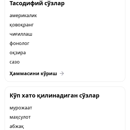
Тасодифий сўзлар
америкалик
қовоқранг
чиғиллаш
фонолог
оқзира
сазо
Ҳаммасини кўриш
Кўп хато қилинадиган сўзлар
мурожаат
маҳсулот
абжақ