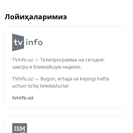
Лойиҳаларимиз
TVinfo.uz — Телепрограмма на сегодня,
завтра и ближайшую неделю.
TVinfo.uz — Bugun, ertaga va keyingi hafta
uchun to‘liq teledasturlar.
tvinfo.uz