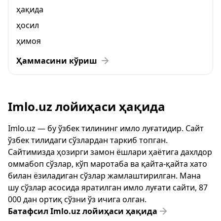
ҳақида
ҳосил
ҳимоя
Ҳаммасини кўриш
Imlo.uz лойиҳаси ҳақида
Imlo.uz — бу ўзбек тилининг имло луғатидир. Сайт
ўзбек тилидаги сўзлардан таркиб топган.
Сайтимизда ҳозирги замон ёшлари ҳаётига дахлдор
оммабоп сўзлар, кўп маротаба ва қайта-қайта хато
билан ёзиладиган сўзлар жамлаштирилган. Мана
шу сўзлар асосида яратилган имло луғати сайти, 87
000 дан ортиқ сўзни ўз ичига олган.
Батафсил Imlo.uz лойиҳаси ҳақида