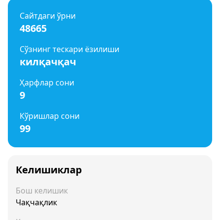
Сайтдаги ўрни
48665
Сўзнинг тескари ёзилиши
килқачқач
Ҳарфлар сони
9
Кўришлар сони
99
Келишиклар
Бош келишик
Чақчақлик