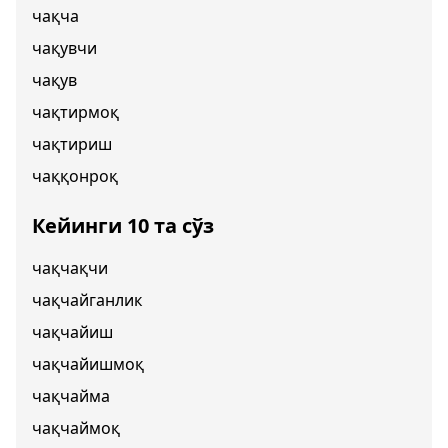
чақча
чақувчи
чақув
чақтирмоқ
чақтириш
чаққонроқ
Кейинги 10 та сўз
чақчақчи
чақчайганлик
чақчайиш
чақчайишмоқ
чақчайма
чақчаймоқ