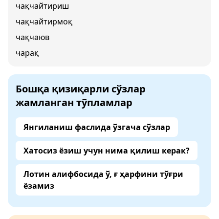
чақчайтириш
чақчайтирмоқ
чақчаюв
чарақ
Бошқа қизиқарли сўзлар
жамланган тўпламлар
Янгиланиш фаслида ўзгача сўзлар
Хатосиз ёзиш учун нима қилиш керак?
Лотин алифбосида ў, ғ ҳарфини тўғри
ёзамиз