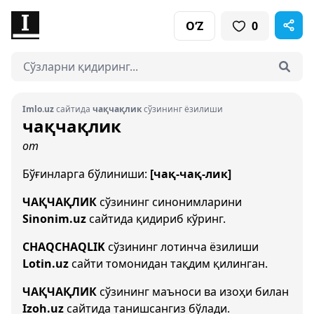
O‘Z
0
Imlo.uz
сайтида
чақчақлик
сўзининг ёзилиши
чақчақлик
от
Бўғинларга бўлиниши:
[чақ-чақ-лик]
ЧАҚЧАҚЛИК
сўзининг синонимларини
Sinonim.uz
сайтида қидириб кўринг.
CHAQCHAQLIK
сўзининг лотинча ёзилиши
Lotin.uz
сайти томонидан тақдим қилинган.
ЧАҚЧАҚЛИК
сўзининг маъноси ва изоҳи билан
Izoh.uz
сайтида танишсангиз бўлади.