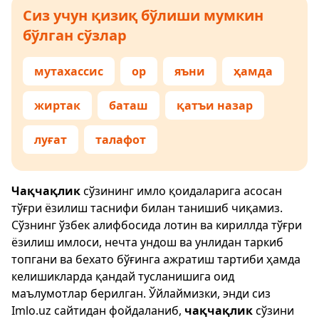
Сиз учун қизиқ бўлиши мумкин
бўлган сўзлар
мутахассис
ор
яъни
ҳамда
жиртак
баташ
қатъи назар
луғат
талафот
Чақчақлик
сўзининг имло қоидаларига асосан
тўғри ёзилиш таснифи билан танишиб чиқамиз.
Сўзнинг ўзбек алифбосида лотин ва кириллда тўғри
ёзилиш имлоси, нечта ундош ва унлидан таркиб
топгани ва бехато бўғинга ажратиш тартиби ҳамда
келишикларда қандай тусланишига оид
маълумотлар берилган. Ўйлаймизки, энди сиз
Imlo.uz
сайтидан фойдаланиб,
чақчақлик
сўзини