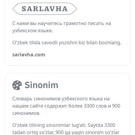
С нами вы научитесь грамотно писать на
узбекском языке.
O‘zbek tilida savodli yozishni biz bilan boshlang.
sarlavha.com
Словарь синонимов узбекского языка на
нашем сайте содержит более 3300 слов и 900
синонимов.
O‘zbek tilining sinonimlar lug‘ati. Saytda 3300
tadan ortiq so‘zlar, 900 ga yaqin sinonim so‘zlar