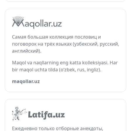
Самая большая коллекция пословиц и
поговорок на трёх языках (узбекский, русский,
английский).
Maqol va naqllarning eng katta kolleksiyasi. Har
bir maqol uchta tilda (o‘zbek, rus, ingliz).
maqollar.uz
Ежедневно только отборные анекдоты,