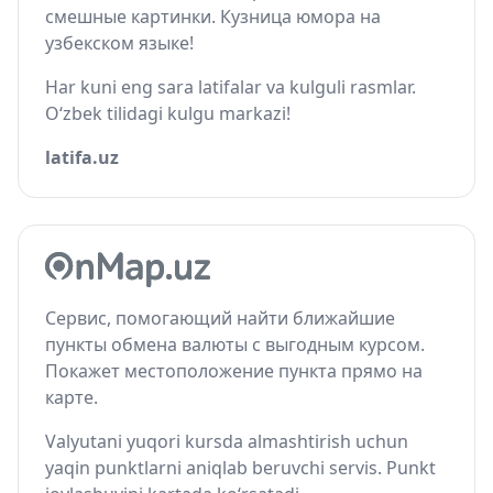
смешные картинки. Кузница юмора на
узбекском языке!
Har kuni eng sara latifalar va kulguli rasmlar.
O‘zbek tilidagi kulgu markazi!
latifa.uz
Сервис, помогающий найти ближайшие
пункты обмена валюты с выгодным курсом.
Покажет местоположение пункта прямо на
карте.
Valyutani yuqori kursda almashtirish uchun
yaqin punktlarni aniqlab beruvchi servis. Punkt