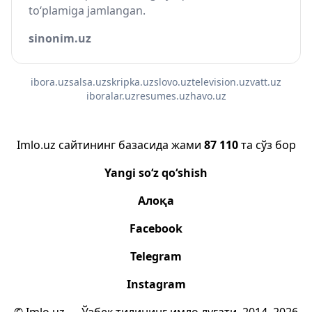
to‘plamiga jamlangan.
sinonim.uz
ibora.uz
salsa.uz
skripka.uz
slovo.uz
television.uz
vatt.uz
iboralar.uz
resumes.uz
havo.uz
Imlo.uz сайтининг базасида жами
87 110
та сўз бор
Yangi so‘z qo‘shish
Алоқа
Facebook
Telegram
Instagram
© Imlo.uz — Ўзбек тилининг имло луғати, 2014–2026