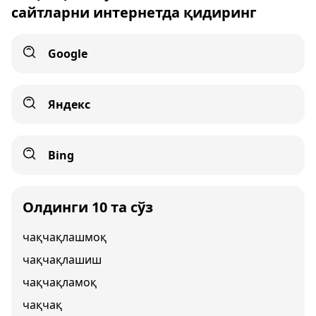
сайтларни интернетда қидиринг
Google
Яндекс
Bing
Олдинги 10 та сўз
чақчақлашмоқ
чақчақлашиш
чақчақламоқ
чақчақ