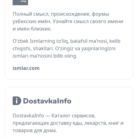
Полный смысл, происхождение, формы
узбекских имён. Узнайте смысл своего имени
и имён близких.
O‘zbek Ismlarning to‘liq, batafsil ma’nosi, kelib
chiqishi, shakllari. O‘zingiz va yaqinlaringizni
ismlari ma’nosini bilib oling.
ismlar.com
DostavkaInfo — Каталог сервисов,
предлагающих доставку еды, лекарств, книг и
товаров для дома.