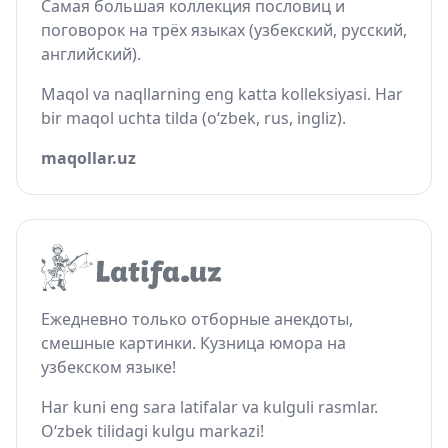
Самая большая коллекция пословиц и
поговорок на трёх языках (узбекский, русский,
английский).
Maqol va naqllarning eng katta kolleksiyasi. Har
bir maqol uchta tilda (o‘zbek, rus, ingliz).
maqollar.uz
Ежедневно только отборные анекдоты,
смешные картинки. Кузница юмора на
узбекском языке!
Har kuni eng sara latifalar va kulguli rasmlar.
O‘zbek tilidagi kulgu markazi!