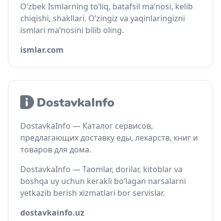
O‘zbek Ismlarning to‘liq, batafsil ma’nosi, kelib
chiqishi, shakllari. O‘zingiz va yaqinlaringizni
ismlari ma’nosini bilib oling.
ismlar.com
DostavkaInfo — Каталог сервисов,
предлагающих доставку еды, лекарств, книг и
товаров для дома.
DostavkaInfo — Taomlar, dorilar, kitoblar va
boshqa uy uchun kerakli bo‘lagan narsalarni
yetkazib berish xizmatlari bor servislar.
dostavkainfo.uz