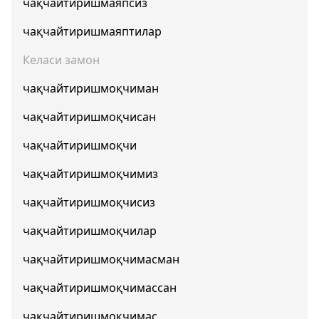
чақчайтиришмаяпсиз
чақчайтиришмаяптилар
Келаси замон
чақчайтиришмоқчиман
чақчайтиришмоқчисан
чақчайтиришмоқчи
чақчайтиришмоқчимиз
чақчайтиришмоқчисиз
чақчайтиришмоқчилар
чақчайтиришмоқчимасман
чақчайтиришмоқчимассан
чақчайтиришмоқчимас