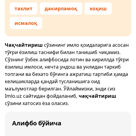
тахлит
дакирламоқ
хоҳиш
исмалоқ
Чақчайтириш
сўзининг имло қоидаларига асосан
тўғри ёзилиш таснифи билан танишиб чиқамиз.
Сўзнинг ўзбек алифбосида лотин ва кириллда тўғри
ёзилиш имлоси, нечта ундош ва унлидан таркиб
топгани ва бехато бўғинга ажратиш тартиби ҳамда
келишикларда қандай тусланишига оид
маълумотлар берилган. Ўйлаймизки, энди сиз
Imlo.uz
сайтидан фойдаланиб,
чақчайтириш
сўзини хатосиз ёза оласиз.
Алифбо бўйича