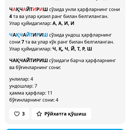
Ч
А
Қ
Ч
А
Й
Т
И
Р
И
Ш
сўзида унли ҳарфларнинг сони
4
та ва улар қизил ранг билан белгиланган.
Улар қуйидагилар:
А, А, И, И
Ч
А
Қ
Ч
А
Й
Т
И
Р
И
Ш
сўзида ундош ҳарфларнинг
сони
7
та ва улар кўк ранг билан белгиланган.
Улар қуйидагилар:
Ч, Қ, Ч, Й, Т, Р, Ш
ЧАҚЧАЙТИРИШ
сўзидаги барча ҳарфларнинг
ва бўғинларнинг сони:
унлилар: 4
ундошлар: 7
ҳамма ҳарфлар: 11
бўғинларнинг сони: 4
3
Рўйхатга қўшиш