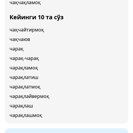
чақчақламоқ
Кейинги 10 та сўз
чақчайтирмоқ
чақчаюв
чарақ
чарақ-чарақ
чарақламоқ
чарақлатиш
чарақлатмоқ
чарақлайвермоқ
чарақлаш
чарақлашмоқ