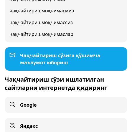
чақчайтиришмоқчимасмиз
чақчайтиришмоқчимассиз
чақчайтиришмоқчимаслар
Чақчайтириш сўзига қўшимча
маълумот юбориш
Чақчайтириш сўзи ишлатилган
сайтларни интернетда қидиринг
Google
Яндекс