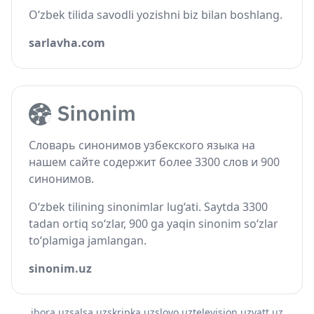
O‘zbek tilida savodli yozishni biz bilan boshlang.
sarlavha.com
Словарь синонимов узбекского языка на
нашем сайте содержит более 3300 слов и 900
синонимов.
O‘zbek tilining sinonimlar lug‘ati. Saytda 3300
tadan ortiq so‘zlar, 900 ga yaqin sinonim so‘zlar
to‘plamiga jamlangan.
sinonim.uz
ibora.uz
salsa.uz
skripka.uz
slovo.uz
television.uz
vatt.uz