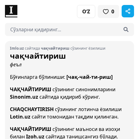
O‘Z
0
Imlo.uz
сайтида
чақчайтириш
сўзининг ёзилиши
чақчайтириш
феъл
Бўғинларга бўлиниши:
[чақ-чай-ти-риш]
ЧАҚЧАЙТИРИШ
сўзининг синонимларини
Sinonim.uz
сайтида қидириб кўринг.
CHAQCHAYTIRISH
сўзининг лотинча ёзилиши
Lotin.uz
сайти томонидан тақдим қилинган.
ЧАҚЧАЙТИРИШ
сўзининг маъноси ва изоҳи
билан
Izoh.uz
сайтида танишсангиз бўлади.