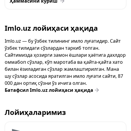
Ҳаммасини кўриш
Imlo.uz лойиҳаси ҳақида
Imlo.uz — бу ўзбек тилининг имло луғатидир. Сайт
ўзбек тилидаги сўзлардан таркиб топган.
Сайтимизда ҳозирги замон ёшлари ҳаётига дахлдор
оммабоп сўзлар, кўп маротаба ва қайта-қайта хато
билан ёзиладиган сўзлар жамлаштирилган. Мана
шу сўзлар асосида яратилган имло луғати сайти, 87
000 дан ортиқ сўзни ўз ичига олган.
Батафсил Imlo.uz лойиҳаси ҳақида
Лойиҳаларимиз