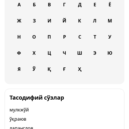
А
Б
В
Г
Д
Е
Ё
Ж
З
И
Й
К
Л
М
Н
О
П
Р
С
Т
У
Ф
Х
Ц
Ч
Ш
Э
Ю
Я
Ў
Қ
Ғ
Ҳ
Тасодифий сўзлар
мулкжўй
ўқраюв
лапанглов