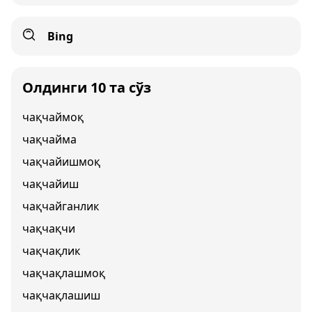
Bing
Олдинги 10 та сўз
чақчаймоқ
чақчайма
чақчайишмоқ
чақчайиш
чақчайганлик
чақчақчи
чақчақлик
чақчақлашмоқ
чақчақлашиш