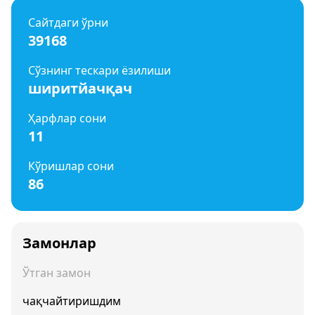
Сайтдаги ўрни
39168
Сўзнинг тескари ёзилиши
ширитйачқач
Ҳарфлар сони
11
Кўришлар сони
86
Замонлар
Ўтган замон
чақчайтиришдим