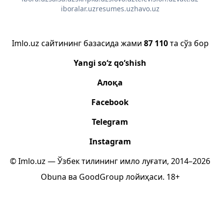
iboralar.uz
resumes.uz
havo.uz
Imlo.uz сайтининг базасида жами
87 110
та сўз бор
Yangi so‘z qo‘shish
Алоқа
Facebook
Telegram
Instagram
© Imlo.uz — Ўзбек тилининг имло луғати, 2014–2026
Obuna
ва
GoodGroup
лойиҳаси.
18+