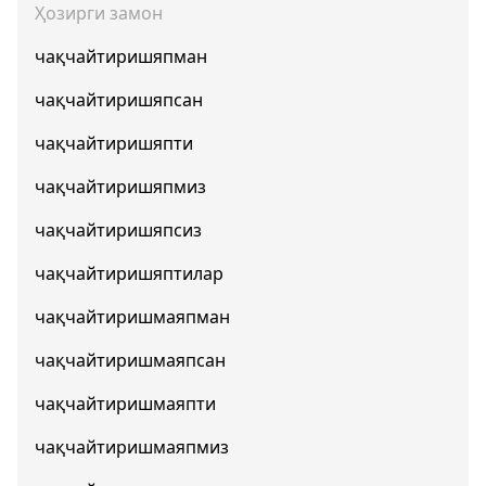
Ҳозирги замон
чақчайтиришяпман
чақчайтиришяпсан
чақчайтиришяпти
чақчайтиришяпмиз
чақчайтиришяпсиз
чақчайтиришяптилар
чақчайтиришмаяпман
чақчайтиришмаяпсан
чақчайтиришмаяпти
чақчайтиришмаяпмиз