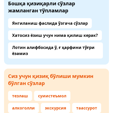
Бошқа қизиқарли сўзлар
жамланган тўпламлар
Янгиланиш фаслида ўзгача сўзлар
Хатосиз ёзиш учун нима қилиш керак?
Лотин алифбосида ў, ғ ҳарфини тўғри
ёзамиз
Сиз учун қизиқ бўлиши мумкин
бўлган сўзлар
тезлаш
суиистеъмол
алкоголли
экскурсия
таассурот