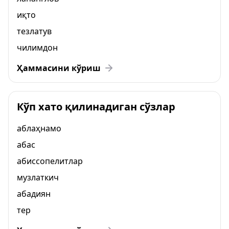
иқто
тезлатув
чилимдон
Ҳаммасини кўриш
Кўп хато қилинадиган сўзлар
аблаҳнамо
абас
абиссопелитлар
музлаткич
абадиян
тер