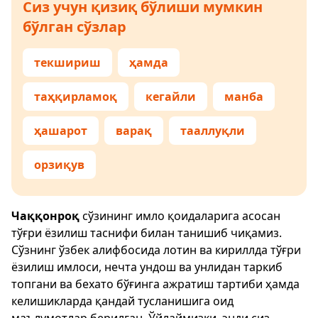
Сиз учун қизиқ бўлиши мумкин
бўлган сўзлар
текшириш
ҳамда
таҳқирламоқ
кегайли
манба
ҳашарот
варақ
тааллуқли
орзиқув
Чаққонроқ
сўзининг имло қоидаларига асосан
тўғри ёзилиш таснифи билан танишиб чиқамиз.
Сўзнинг ўзбек алифбосида лотин ва кириллда тўғри
ёзилиш имлоси, нечта ундош ва унлидан таркиб
топгани ва бехато бўғинга ажратиш тартиби ҳамда
келишикларда қандай тусланишига оид