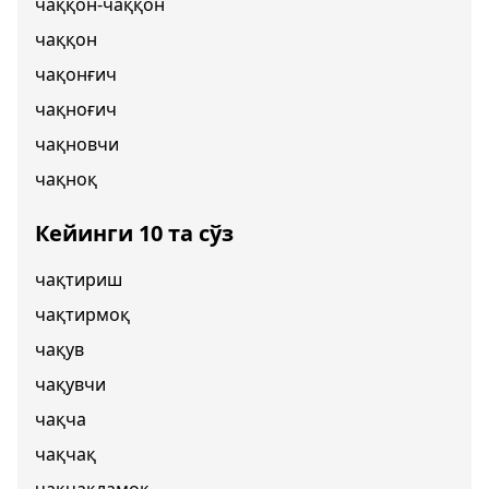
чаққон-чаққон
чаққон
чақонғич
чақноғич
чақновчи
чақноқ
Кейинги 10 та сўз
чақтириш
чақтирмоқ
чақув
чақувчи
чақча
чақчақ