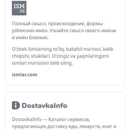
Полный смысл, происхождение, формы
узбекских имён. Узнайте смысл своего имени
и имён близких.
O‘zbek Ismlarning to‘liq, batafsil ma’nosi, kelib
chiqishi, shakllari. O‘zingiz va yaqinlaringizni
ismlari ma’nosini bilib oling.
ismlar.com
DostavkaInfo — Каталог сервисов,
предлагающих доставку еды, лекарств, книг и