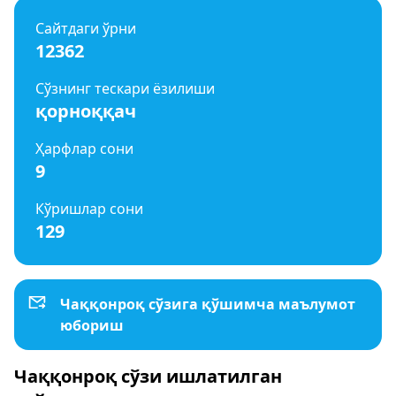
Сайтдаги ўрни
12362
Сўзнинг тескари ёзилиши
қорноққач
Ҳарфлар сони
9
Кўришлар сони
129
Чаққонроқ сўзига қўшимча маълумот
юбориш
Чаққонроқ сўзи ишлатилган