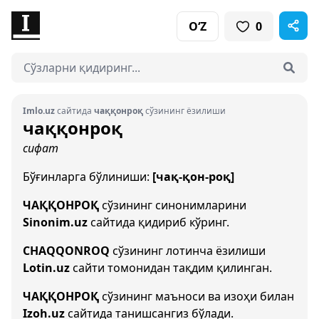
O‘Z
0
Imlo.uz
сайтида
чаққонроқ
сўзининг ёзилиши
чаққонроқ
сифат
Бўғинларга бўлиниши:
[чақ-қон-роқ]
ЧАҚҚОНРОҚ
сўзининг синонимларини
Sinonim.uz
сайтида қидириб кўринг.
CHAQQONROQ
сўзининг лотинча ёзилиши
Lotin.uz
сайти томонидан тақдим қилинган.
ЧАҚҚОНРОҚ
сўзининг маъноси ва изоҳи билан
Izoh.uz
сайтида танишсангиз бўлади.