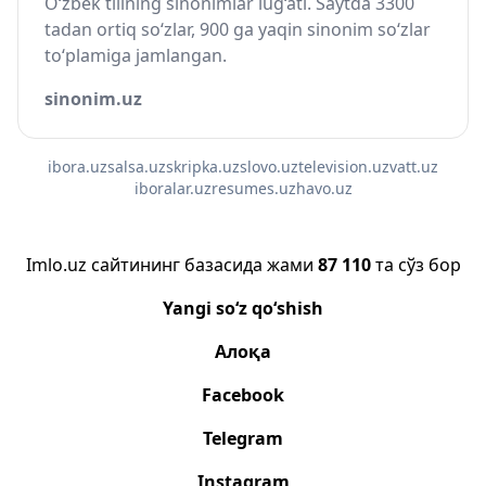
O‘zbek tilining sinonimlar lug‘ati. Saytda 3300
tadan ortiq so‘zlar, 900 ga yaqin sinonim so‘zlar
to‘plamiga jamlangan.
sinonim.uz
ibora.uz
salsa.uz
skripka.uz
slovo.uz
television.uz
vatt.uz
iboralar.uz
resumes.uz
havo.uz
Imlo.uz сайтининг базасида жами
87 110
та сўз бор
Yangi so‘z qo‘shish
Алоқа
Facebook
Telegram
Instagram