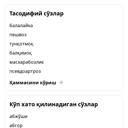
Тасодифий сўзлар
балалайка
пешвоз
тунқотмоқ
балқимоқ
масхарабозлик
псевдоартроз
Ҳаммасини кўриш
Кўп хато қилинадиган сўзлар
абжўши
абгор