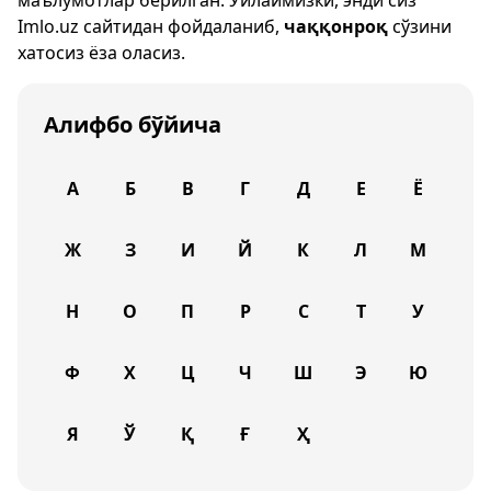
маълумотлар берилган. Ўйлаймизки, энди сиз
Imlo.uz
сайтидан фойдаланиб,
чаққонроқ
сўзини
хатосиз ёза оласиз.
Алифбо бўйича
А
Б
В
Г
Д
Е
Ё
Ж
З
И
Й
К
Л
М
Н
О
П
Р
С
Т
У
Ф
Х
Ц
Ч
Ш
Э
Ю
Я
Ў
Қ
Ғ
Ҳ