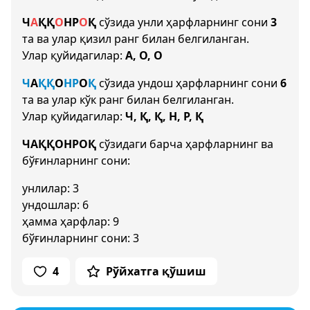
Ч
А
Қ
Қ
О
Н
Р
О
Қ
сўзида унли ҳарфларнинг сони
3
та ва улар қизил ранг билан белгиланган.
Улар қуйидагилар:
А, О, О
Ч
А
Қ
Қ
О
Н
Р
О
Қ
сўзида ундош ҳарфларнинг сони
6
та ва улар кўк ранг билан белгиланган.
Улар қуйидагилар:
Ч, Қ, Қ, Н, Р, Қ
ЧАҚҚОНРОҚ
сўзидаги барча ҳарфларнинг ва
бўғинларнинг сони:
унлилар: 3
ундошлар: 6
ҳамма ҳарфлар: 9
бўғинларнинг сони: 3
4
Рўйхатга қўшиш