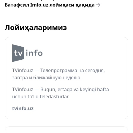
Батафсил Imlo.uz лойиҳаси ҳақида
Лойиҳаларимиз
TVinfo.uz — Телепрограмма на сегодня,
завтра и ближайшую неделю.
TVinfo.uz — Bugun, ertaga va keyingi hafta
uchun to‘liq teledasturlar.
tvinfo.uz