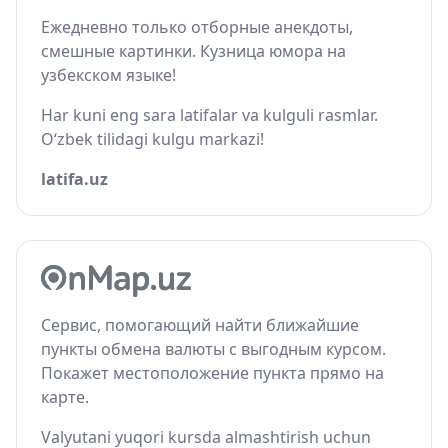
Ежедневно только отборные анекдоты,
смешные картинки. Кузница юмора на
узбекском языке!
Har kuni eng sara latifalar va kulguli rasmlar.
O‘zbek tilidagi kulgu markazi!
latifa.uz
Сервис, помогающий найти ближайшие
пункты обмена валюты с выгодным курсом.
Покажет местоположение пункта прямо на
карте.
Valyutani yuqori kursda almashtirish uchun