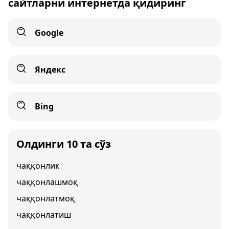
сайтларни интернетда қидиринг
Google
Яндекс
Bing
Олдинги 10 та сўз
чаққонлик
чаққонлашмоқ
чаққонлатмоқ
чаққонлатиш