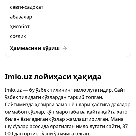
севги-садоқат
абазалар
ҳисобот
соғлик
Ҳаммасини кўриш
Imlo.uz лойиҳаси ҳақида
Imlo.uz — бу ўзбек тилининг имло луғатидир. Сайт
ўзбек тилидаги сўзлардан таркиб топган.
Сайтимизда ҳозирги замон ёшлари ҳаётига дахлдор
оммабоп сўзлар, кўп маротаба ва қайта-қайта хато
билан ёзиладиган сўзлар жамлаштирилган. Мана
шу сўзлар асосида яратилган имло луғати сайти, 87
000 дан ортиқ сўзни ўз ичига олган.