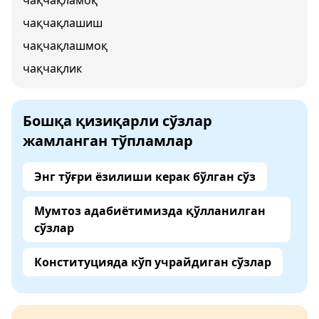
чақчақламоқ
чақчақлашиш
чақчақлашмоқ
чақчақлик
Бошқа қизиқарли сўзлар
жамланган тўпламлар
Энг тўғри ёзилиши керак бўлган сўз
Мумтоз адабиётимизда қўлланилган
сўзлар
Конституцияда кўп учрайдиган сўзлар