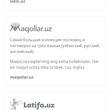
lotin.uz
Самая большая коллекция пословиц и
поговорок на трёх языках (узбекский, русский,
английский).
Maqol va naqllarning eng katta kolleksiyasi. Har
bir maqol uchta tilda (o‘zbek, rus, ingliz).
maqollar.uz