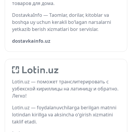
товаров для дома.
DostavkaInfo — Taomlar, dorilar, kitoblar va
boshqa uy uchun kerakli bo‘lagan narsalarni
yetkazib berish xizmatlari bor servislar.
dostavkainfo.uz
Lotin.uz — поможет транслитерировать с
узбекской кириллицы на латиницу и обратно.
Легко!
Lotin.uz — foydalanuvchilarga berilgan matnni
lotindan kirillga va aksincha o‘girish xizmatini
taklif etadi.