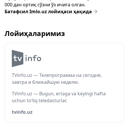
000 дан ортиқ сўзни ўз ичига олган.
Батафсил Imlo.uz лойиҳаси ҳақида
Лойиҳаларимиз
TVinfo.uz — Телепрограмма на сегодня,
завтра и ближайшую неделю.
TVinfo.uz — Bugun, ertaga va keyingi hafta
uchun to‘liq teledasturlar.
tvinfo.uz