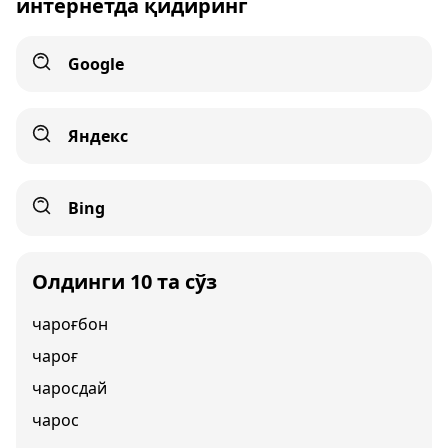
интернетда қидиринг
Google
Яндекс
Bing
Олдинги 10 та сўз
чароғбон
чароғ
чаросдай
чарос