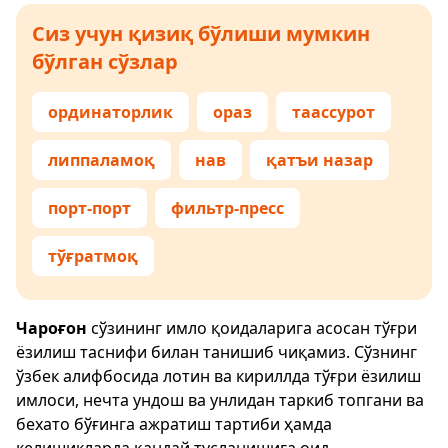
Сиз учун қизиқ бўлиши мумкин
бўлган сўзлар
ординаторлик
ораз
таассурот
липпаламоқ
нав
қатъи назар
порт-порт
фильтр-пресс
тўғратмоқ
Чароғон
сўзининг имло қоидаларига асосан тўғри
ёзилиш таснифи билан танишиб чиқамиз. Сўзнинг
ўзбек алифбосида лотин ва кириллда тўғри ёзилиш
имлоси, нечта ундош ва унлидан таркиб топгани ва
бехато бўғинга ажратиш тартиби ҳамда