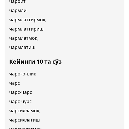
чароит
чармли
чармлаттирмоқ
чармлаттириш
чармлатмоқ
чармлатиш
Кейинги 10 та сўз
чароғонлик
чарс
чарс-чарс
чарс-чурс
чарсилламоқ
чарсиллатиш