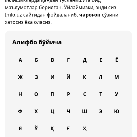
келишикларда қандай тусланишига оид
маълумотлар берилган. Ўйлаймизки, энди сиз
Imlo.uz
сайтидан фойдаланиб,
чароғон
сўзини
хатосиз ёза оласиз.
Алифбо бўйича
А
Б
В
Г
Д
Е
Ё
Ж
З
И
Й
К
Л
М
Н
О
П
Р
С
Т
У
Ф
Х
Ц
Ч
Ш
Э
Ю
Я
Ў
Қ
Ғ
Ҳ