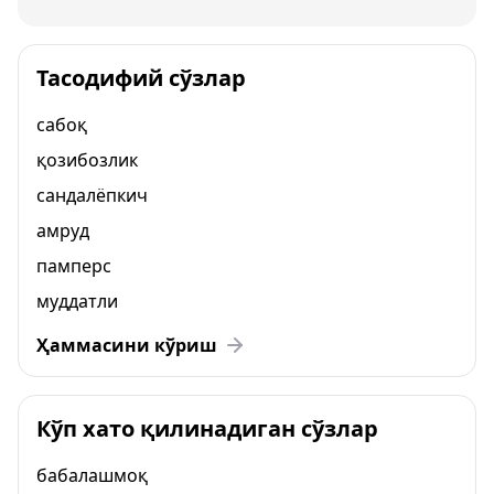
Тасодифий сўзлар
сабоқ
қозибозлик
сандалёпкич
амруд
памперс
муддатли
Ҳаммасини кўриш
Кўп хато қилинадиган сўзлар
бабалашмоқ