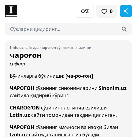
O‘Z
0
Imlo.uz
сайтида
чароғон
сўзининг ёзилиши
чароғон
сифат
Бўғинларга бўлиниши:
[ча-ро-ғон]
ЧАРОҒОН
сўзининг синонимларини
Sinonim.uz
сайтида қидириб кўринг.
CHAROG‘ON
сўзининг лотинча ёзилиши
Lotin.uz
сайти томонидан тақдим қилинган.
ЧАРОҒОН
сўзининг маъноси ва изоҳи билан
Izoh.uz
сайтида танишсангиз бўлади.