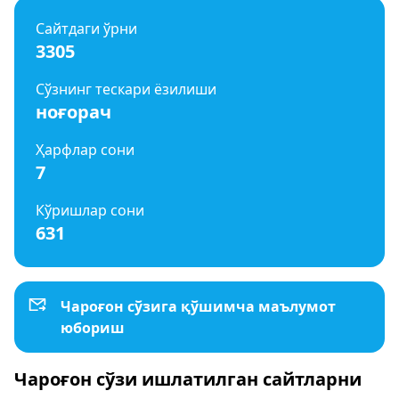
Сайтдаги ўрни
3305
Сўзнинг тескари ёзилиши
ноғорач
Ҳарфлар сони
7
Кўришлар сони
631
Чароғон сўзига қўшимча маълумот
юбориш
Чароғон сўзи ишлатилган сайтларни