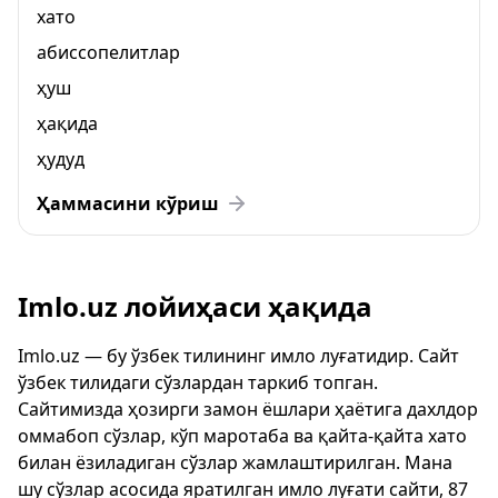
хато
абиссопелитлар
ҳуш
ҳақида
ҳудуд
Ҳаммасини кўриш
Imlo.uz лойиҳаси ҳақида
Imlo.uz — бу ўзбек тилининг имло луғатидир. Сайт
ўзбек тилидаги сўзлардан таркиб топган.
Сайтимизда ҳозирги замон ёшлари ҳаётига дахлдор
оммабоп сўзлар, кўп маротаба ва қайта-қайта хато
билан ёзиладиган сўзлар жамлаштирилган. Мана
шу сўзлар асосида яратилган имло луғати сайти, 87