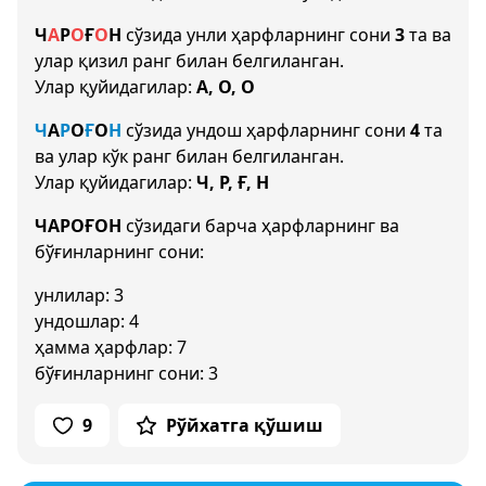
Ч
А
Р
О
Ғ
О
Н
сўзида унли ҳарфларнинг сони
3
та ва
улар қизил ранг билан белгиланган.
Улар қуйидагилар:
А, О, О
Ч
А
Р
О
Ғ
О
Н
сўзида ундош ҳарфларнинг сони
4
та
ва улар кўк ранг билан белгиланган.
Улар қуйидагилар:
Ч, Р, Ғ, Н
ЧАРОҒОН
сўзидаги барча ҳарфларнинг ва
бўғинларнинг сони:
унлилар: 3
ундошлар: 4
ҳамма ҳарфлар: 7
бўғинларнинг сони: 3
9
Рўйхатга қўшиш