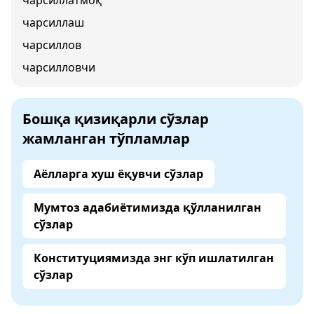
чарсиллатмоқ
чарсиллаш
чарсиллов
чарсилловчи
Бошқа қизиқарли сўзлар
жамланган тўпламлар
Аёлларга хуш ёқувчи сўзлар
Мумтоз адабиётимизда қўлланилган
сўзлар
Конституциямизда энг кўп ишлатилган
сўзлар