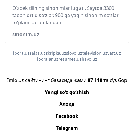
O‘zbek tilining sinonimlar lug‘ati. Saytda 3300
tadan ortiq so‘zlar, 900 ga yaqin sinonim so‘zlar
to‘plamiga jamlangan.
sinonim.uz
ibora.uz
salsa.uz
skripka.uz
slovo.uz
television.uz
vatt.uz
iboralar.uz
resumes.uz
havo.uz
Imlo.uz сайтининг базасида жами
87 110
та сўз бор
Yangi so‘z qo‘shish
Алоқа
Facebook
Telegram