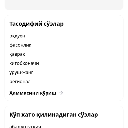
Тасодифий сўзлар
оққуён
фасонлик
қаврак
китобхоначи
уруш-жанг
регионал
Ҳаммасини кўриш
Кўп хато қилинадиган сўзлар
абажуртутқич