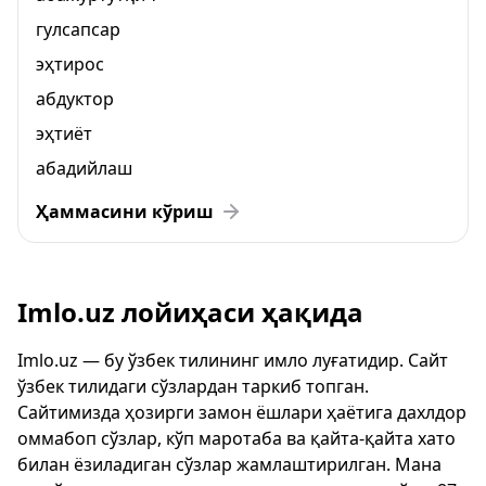
гулсапсар
эҳтирос
абдуктор
эҳтиёт
абадийлаш
Ҳаммасини кўриш
Imlo.uz лойиҳаси ҳақида
Imlo.uz — бу ўзбек тилининг имло луғатидир. Сайт
ўзбек тилидаги сўзлардан таркиб топган.
Сайтимизда ҳозирги замон ёшлари ҳаётига дахлдор
оммабоп сўзлар, кўп маротаба ва қайта-қайта хато
билан ёзиладиган сўзлар жамлаштирилган. Мана