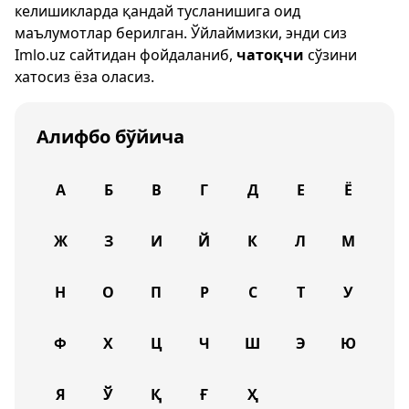
келишикларда қандай тусланишига оид
маълумотлар берилган. Ўйлаймизки, энди сиз
Imlo.uz
сайтидан фойдаланиб,
чатоқчи
сўзини
хатосиз ёза оласиз.
Алифбо бўйича
А
Б
В
Г
Д
Е
Ё
Ж
З
И
Й
К
Л
М
Н
О
П
Р
С
Т
У
Ф
Х
Ц
Ч
Ш
Э
Ю
Я
Ў
Қ
Ғ
Ҳ