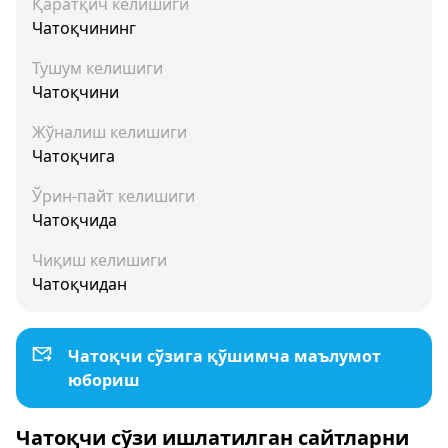
Қаратқич келишиги
Чатоқчининг
Тушум келишиги
Чатоқчини
Жўналиш келишиги
Чатоқчига
Ўрин-пайт келишиги
Чатоқчида
Чиқиш келишиги
Чатоқчидан
Чатоқчи сўзига қўшимча маълумот
юбориш
Чатоқчи сўзи ишлатилган сайтларни