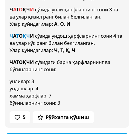
Ч
А
Т
О
Қ
Ч
И
сўзида унли ҳарфларнинг сони
3
та
ва улар қизил ранг билан белгиланган.
Улар қуйидагилар:
А, О, И
Ч
А
Т
О
Қ
Ч
И
сўзида ундош ҳарфларнинг сони
4
та
ва улар кўк ранг билан белгиланган.
Улар қуйидагилар:
Ч, Т, Қ, Ч
ЧАТОҚЧИ
сўзидаги барча ҳарфларнинг ва
бўғинларнинг сони:
унлилар: 3
ундошлар: 4
ҳамма ҳарфлар: 7
бўғинларнинг сони: 3
5
Рўйхатга қўшиш