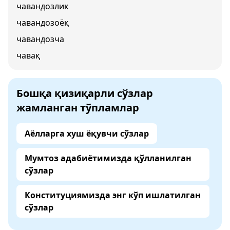
чавандозлик
чавандозоёқ
чавандозча
чавақ
Бошқа қизиқарли сўзлар
жамланган тўпламлар
Аёлларга хуш ёқувчи сўзлар
Мумтоз адабиётимизда қўлланилган
сўзлар
Конституциямизда энг кўп ишлатилган
сўзлар