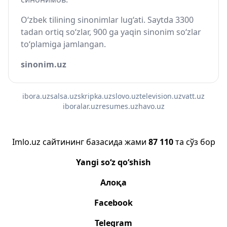
O‘zbek tilining sinonimlar lug‘ati. Saytda 3300
tadan ortiq so‘zlar, 900 ga yaqin sinonim so‘zlar
to‘plamiga jamlangan.
sinonim.uz
ibora.uz
salsa.uz
skripka.uz
slovo.uz
television.uz
vatt.uz
iboralar.uz
resumes.uz
havo.uz
Imlo.uz сайтининг базасида жами
87 110
та сўз бор
Yangi so‘z qo‘shish
Алоқа
Facebook
Telegram