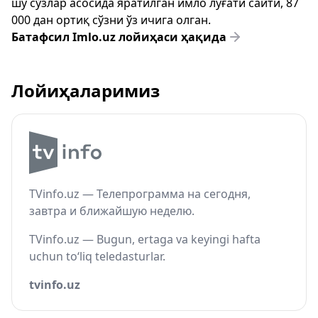
шу сўзлар асосида яратилган имло луғати сайти, 87
000 дан ортиқ сўзни ўз ичига олган.
Батафсил Imlo.uz лойиҳаси ҳақида
Лойиҳаларимиз
TVinfo.uz — Телепрограмма на сегодня,
завтра и ближайшую неделю.
TVinfo.uz — Bugun, ertaga va keyingi hafta
uchun to‘liq teledasturlar.
tvinfo.uz