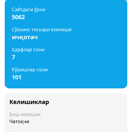
Сайтдаги ўрни
5062
Сўзнинг тескари ёзилиши
ичқотач
Ҳарфлар сони
7
Кўришлар сони
101
Келишиклар
Бош келишик
Чатоқчи