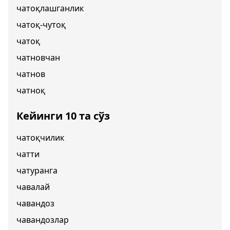
чатоқлашганлик
чатоқ-чутоқ
чатоқ
чатновчан
чатнов
чатноқ
Кейинги 10 та сўз
чатоқчилик
чатти
чатуранга
чавалай
чавандоз
чавандозлар