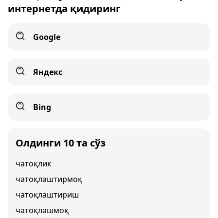
интернетда қидиринг
Google
Яндекс
Bing
Олдинги 10 та сўз
чатоқлик
чатоқлаштирмоқ
чатоқлаштириш
чатоқлашмоқ