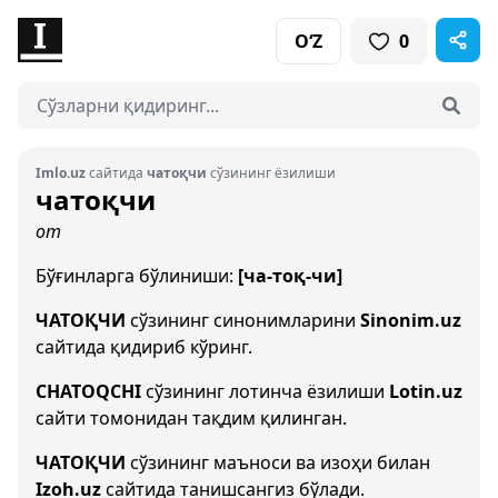
O‘Z
0
Imlo.uz
сайтида
чатоқчи
сўзининг ёзилиши
чатоқчи
от
Бўғинларга бўлиниши:
[ча-тоқ-чи]
ЧАТОҚЧИ
сўзининг синонимларини
Sinonim.uz
сайтида қидириб кўринг.
CHATOQCHI
сўзининг лотинча ёзилиши
Lotin.uz
сайти томонидан тақдим қилинган.
ЧАТОҚЧИ
сўзининг маъноси ва изоҳи билан
Izoh.uz
сайтида танишсангиз бўлади.