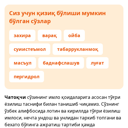
Сиз учун қизиқ бўлиши мумкин
бўлган сўзлар
захира
варақ
ойба
суиистеъмол
табаррукланмоқ
масъул
баднафслашув
луғат
пергидрол
Чатоқчи
сўзининг имло қоидаларига асосан тўғри
ёзилиш таснифи билан танишиб чиқамиз. Сўзнинг
ўзбек алифбосида лотин ва кириллда тўғри ёзилиш
имлоси, нечта ундош ва унлидан таркиб топгани ва
бехато бўғинга ажратиш тартиби ҳамда