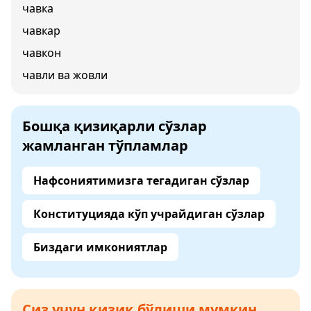
чавка
чавкар
чавкон
чавли ва жовли
Бошқа қизиқарли сўзлар
жамланган тўпламлар
Нафсониятимизга тегадиган сўзлар
Конституцияда кўп учрайдиган сўзлар
Биздаги имкониятлар
Сиз учун қизиқ бўлиши мумкин