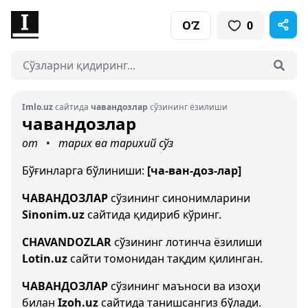
O‘Z
0
Imlo.uz
сайтида
чавандозлар
сўзининг ёзилиши
чавандозлар
от
тарих ва тарихий сўз
•
Бўғинларга бўлиниши:
[ча-ван-доз-лар]
ЧАВАНДОЗЛАР
сўзининг синонимларини
Sinonim.uz
сайтида қидириб кўринг.
CHAVANDOZLAR
сўзининг лотинча ёзилиши
Lotin.uz
сайти томонидан тақдим қилинган.
ЧАВАНДОЗЛАР
сўзининг маъноси ва изоҳи
билан
Izoh.uz
сайтида танишсангиз бўлади.