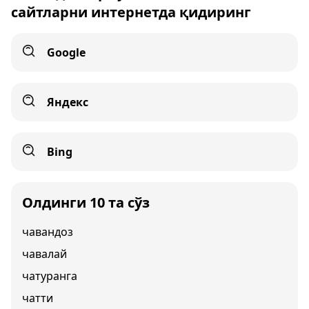
сайтларни интернетда қидиринг
Google
Яндекс
Bing
Олдинги 10 та сўз
чавандоз
чавалай
чатуранга
чатти