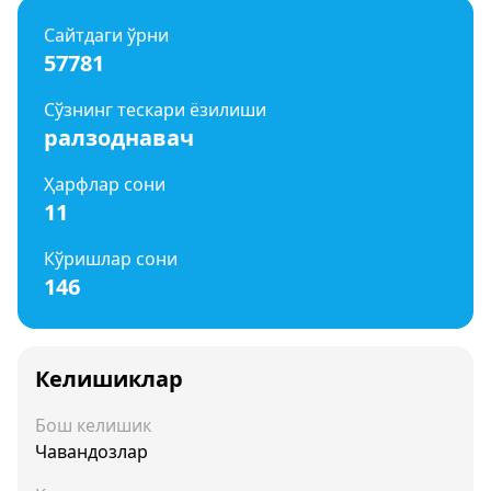
Сайтдаги ўрни
57781
Сўзнинг тескари ёзилиши
ралзоднавач
Ҳарфлар сони
11
Кўришлар сони
146
Келишиклар
Бош келишик
Чавандозлар