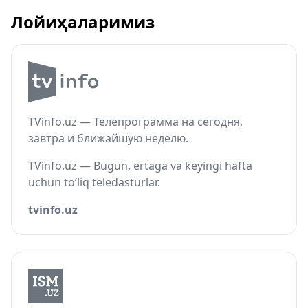
Лойиҳаларимиз
TVinfo.uz — Телепрограмма на сегодня,
завтра и ближайшую неделю.
TVinfo.uz — Bugun, ertaga va keyingi hafta
uchun to‘liq teledasturlar.
tvinfo.uz