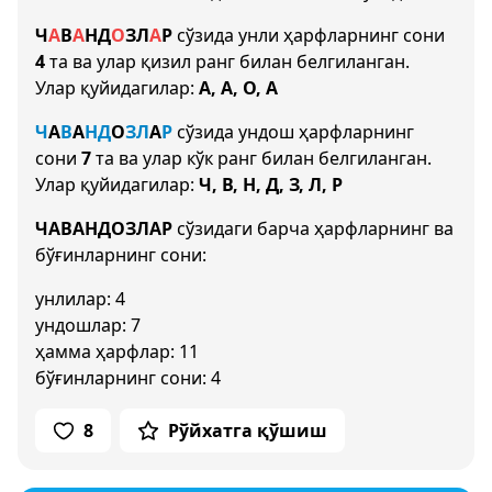
Ч
А
В
А
Н
Д
О
З
Л
А
Р
сўзида унли ҳарфларнинг сони
4
та ва улар қизил ранг билан белгиланган.
Улар қуйидагилар:
А, А, О, А
Ч
А
В
А
Н
Д
О
З
Л
А
Р
сўзида ундош ҳарфларнинг
сони
7
та ва улар кўк ранг билан белгиланган.
Улар қуйидагилар:
Ч, В, Н, Д, З, Л, Р
ЧАВАНДОЗЛАР
сўзидаги барча ҳарфларнинг ва
бўғинларнинг сони:
унлилар: 4
ундошлар: 7
ҳамма ҳарфлар: 11
бўғинларнинг сони: 4
8
Рўйхатга қўшиш