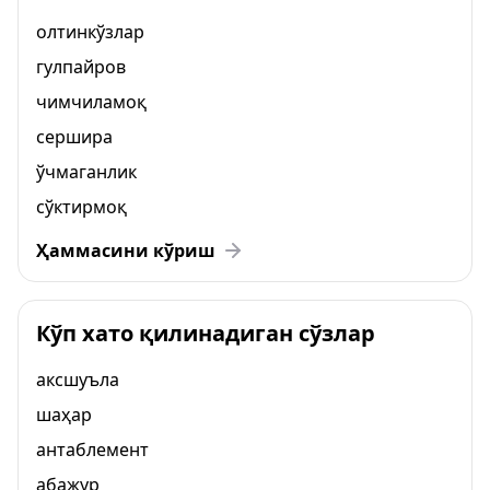
олтинкўзлар
гулпайров
чимчиламоқ
сершира
ўчмаганлик
сўктирмоқ
Ҳаммасини кўриш
Кўп хато қилинадиган сўзлар
аксшуъла
шаҳар
антаблемент
абажур