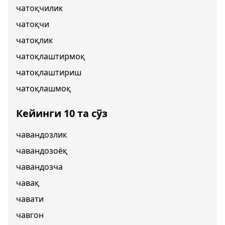
чатоқчилик
чатоқчи
чатоқлик
чатоқлаштирмоқ
чатоқлаштириш
чатоқлашмоқ
Кейинги 10 та сўз
чавандозлик
чавандозоёқ
чавандозча
чавақ
чавати
чавгон