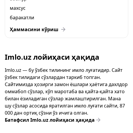
махсус
баракатли
Ҳаммасини кўриш
Imlo.uz лойиҳаси ҳақида
Imlo.uz — бу ўзбек тилининг имло луғатидир. Сайт
ўзбек тилидаги сўзлардан таркиб топган.
Сайтимизда ҳозирги замон ёшлари ҳаётига дахлдор
оммабоп сўзлар, кўп маротаба ва қайта-қайта хато
билан ёзиладиган сўзлар жамлаштирилган. Мана
шу сўзлар асосида яратилган имло луғати сайти, 87
000 дан ортиқ сўзни ўз ичига олган.
Батафсил Imlo.uz лойиҳаси ҳақида