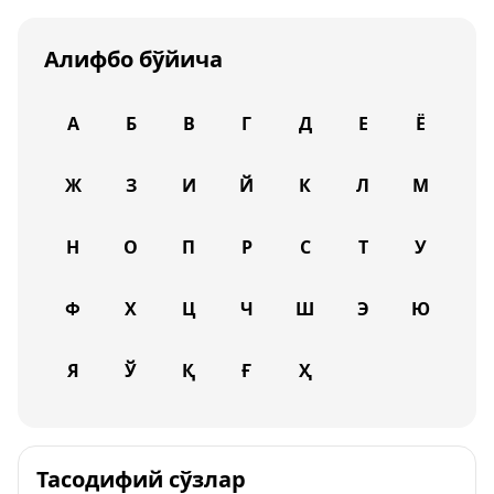
Алифбо бўйича
А
Б
В
Г
Д
Е
Ё
Ж
З
И
Й
К
Л
М
Н
О
П
Р
С
Т
У
Ф
Х
Ц
Ч
Ш
Э
Ю
Я
Ў
Қ
Ғ
Ҳ
Тасодифий сўзлар