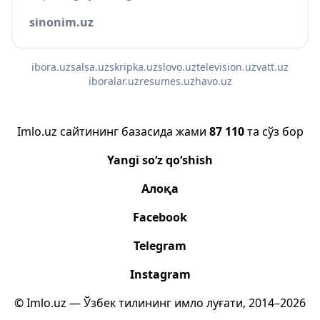
sinonim.uz
ibora.uz
salsa.uz
skripka.uz
slovo.uz
television.uz
vatt.uz
iboralar.uz
resumes.uz
havo.uz
Imlo.uz сайтининг базасида жами
87 110
та сўз бор
Yangi so‘z qo‘shish
Алоқа
Facebook
Telegram
Instagram
© Imlo.uz — Ўзбек тилининг имло луғати, 2014–2026