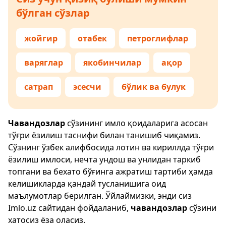
бўлган сўзлар
жойгир
отабек
петроглифлар
варяглар
якобинчилар
ақор
сатрап
эсесчи
бўлик ва булук
Чавандозлар
сўзининг имло қоидаларига асосан
тўғри ёзилиш таснифи билан танишиб чиқамиз.
Сўзнинг ўзбек алифбосида лотин ва кириллда тўғри
ёзилиш имлоси, нечта ундош ва унлидан таркиб
топгани ва бехато бўғинга ажратиш тартиби ҳамда
келишикларда қандай тусланишига оид
маълумотлар берилган. Ўйлаймизки, энди сиз
Imlo.uz
сайтидан фойдаланиб,
чавандозлар
сўзини
хатосиз ёза оласиз.