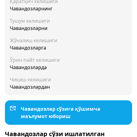
Қаратқич келишиги
Чавандозларнинг
Тушум келишиги
Чавандозларни
Жўналиш келишиги
Чавандозларга
Ўрин-пайт келишиги
Чавандозларда
Чиқиш келишиги
Чавандозлардан
Чавандозлар сўзига қўшимча
маълумот юбориш
Чавандозлар сўзи ишлатилган