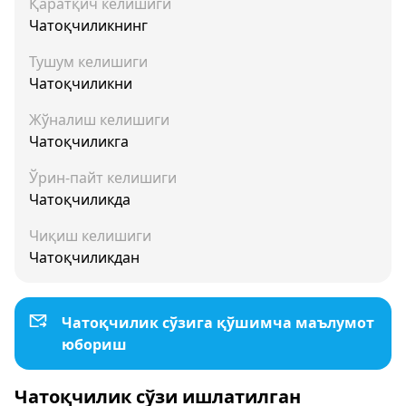
Қаратқич келишиги
Чатоқчиликнинг
Тушум келишиги
Чатоқчиликни
Жўналиш келишиги
Чатоқчиликга
Ўрин-пайт келишиги
Чатоқчиликда
Чиқиш келишиги
Чатоқчиликдан
Чатоқчилик сўзига қўшимча маълумот
юбориш
Чатоқчилик сўзи ишлатилган