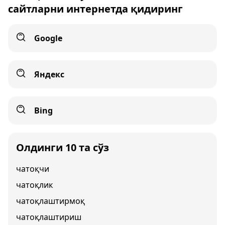
сайтларни интернетда қидиринг
Google
Яндекс
Bing
Олдинги 10 та сўз
чатоқчи
чатоқлик
чатоқлаштирмоқ
чатоқлаштириш