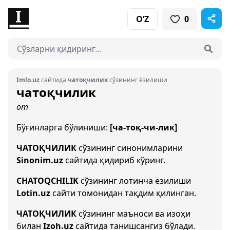
O‘Z
0
Imlo.uz
сайтида
чатоқчилик
сўзининг ёзилиши
чатоқчилик
от
Бўғинларга бўлиниши:
[ча-тоқ-чи-лик]
ЧАТОҚЧИЛИК
сўзининг синонимларини
Sinonim.uz
сайтида қидириб кўринг.
CHATOQCHILIK
сўзининг лотинча ёзилиши
Lotin.uz
сайти томонидан тақдим қилинган.
ЧАТОҚЧИЛИК
сўзининг маъноси ва изоҳи
билан
Izoh.uz
сайтида танишсангиз бўлади.