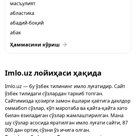
масъулият
абластика
абадий-боқий
абак
Ҳаммасини кўриш
Imlo.uz лойиҳаси ҳақида
Imlo.uz — бу ўзбек тилининг имло луғатидир. Сайт
ўзбек тилидаги сўзлардан таркиб топган.
Сайтимизда ҳозирги замон ёшлари ҳаётига дахлдор
оммабоп сўзлар, кўп маротаба ва қайта-қайта хато
билан ёзиладиган сўзлар жамлаштирилган. Мана
шу сўзлар асосида яратилган имло луғати сайти, 87
000 дан ортиқ сўзни ўз ичига олган.