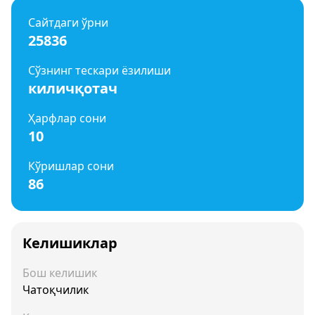
Сайтдаги ўрни
25836
Сўзнинг тескари ёзилиши
киличқотач
Ҳарфлар сони
10
Кўришлар сони
86
Келишиклар
Бош келишик
Чатоқчилик