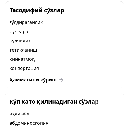
Тасодифий сўзлар
ғўлдираганлик
чучвара
қулчилик
тетикланиш
қийнатмоқ
конвертация
Ҳаммасини кўриш
Кўп хато қилинадиган сўзлар
аҳли аёл
абдоминоскопия