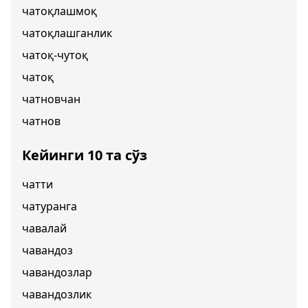
чатоқлашмоқ
чатоқлашганлик
чатоқ-чутоқ
чатоқ
чатновчан
чатнов
Кейинги 10 та сўз
чатти
чатуранга
чавалай
чавандоз
чавандозлар
чавандозлик