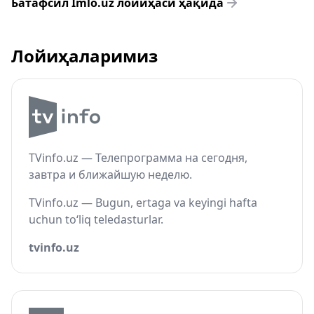
Батафсил Imlo.uz лойиҳаси ҳақида
Лойиҳаларимиз
TVinfo.uz — Телепрограмма на сегодня,
завтра и ближайшую неделю.
TVinfo.uz — Bugun, ertaga va keyingi hafta
uchun to‘liq teledasturlar.
tvinfo.uz