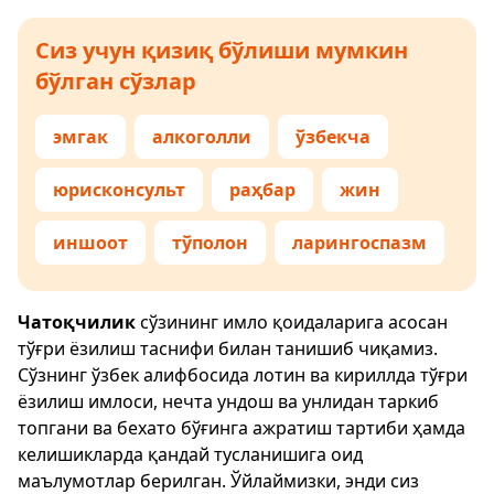
Сиз учун қизиқ бўлиши мумкин
бўлган сўзлар
эмгак
алкоголли
ўзбекча
юрисконсульт
раҳбар
жин
иншоот
тўполон
ларингоспазм
Чатоқчилик
сўзининг имло қоидаларига асосан
тўғри ёзилиш таснифи билан танишиб чиқамиз.
Сўзнинг ўзбек алифбосида лотин ва кириллда тўғри
ёзилиш имлоси, нечта ундош ва унлидан таркиб
топгани ва бехато бўғинга ажратиш тартиби ҳамда
келишикларда қандай тусланишига оид
маълумотлар берилган. Ўйлаймизки, энди сиз