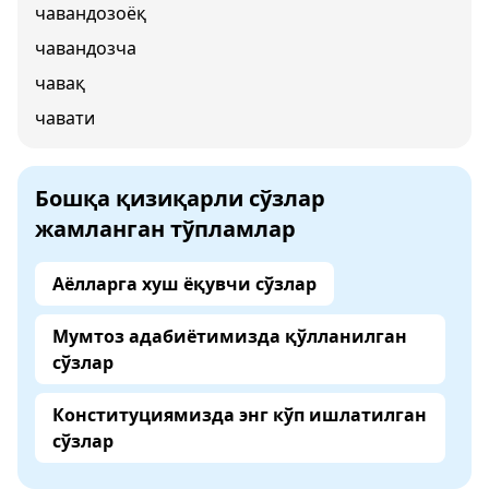
чавандозоёқ
чавандозча
чавақ
чавати
Бошқа қизиқарли сўзлар
жамланган тўпламлар
Аёлларга хуш ёқувчи сўзлар
Мумтоз адабиётимизда қўлланилган
сўзлар
Конституциямизда энг кўп ишлатилган
сўзлар