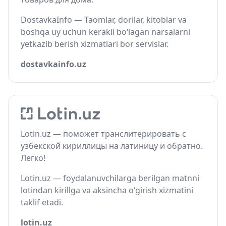
DostavkaInfo — Taomlar, dorilar, kitoblar va
boshqa uy uchun kerakli bo‘lagan narsalarni
yetkazib berish xizmatlari bor servislar.
dostavkainfo.uz
Lotin.uz — поможет транслитерировать с
узбекской кириллицы на латиницу и обратно.
Легко!
Lotin.uz — foydalanuvchilarga berilgan matnni
lotindan kirillga va aksincha o‘girish xizmatini
taklif etadi.
lotin.uz