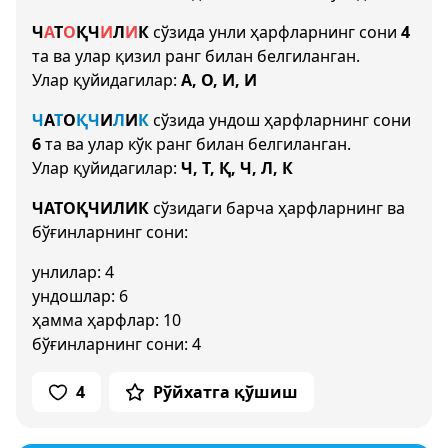
Ч
А
Т
О
Қ
Ч
И
Л
И
К
сўзида унли ҳарфларнинг сони
4
та ва улар қизил ранг билан белгиланган.
Улар қуйидагилар:
А, О, И, И
Ч
А
Т
О
Қ
Ч
И
Л
И
К
сўзида ундош ҳарфларнинг сони
6
та ва улар кўк ранг билан белгиланган.
Улар қуйидагилар:
Ч, Т, Қ, Ч, Л, К
ЧАТОҚЧИЛИК
сўзидаги барча ҳарфларнинг ва
бўғинларнинг сони:
унлилар: 4
ундошлар: 6
ҳамма ҳарфлар: 10
бўғинларнинг сони: 4
4
Рўйхатга қўшиш