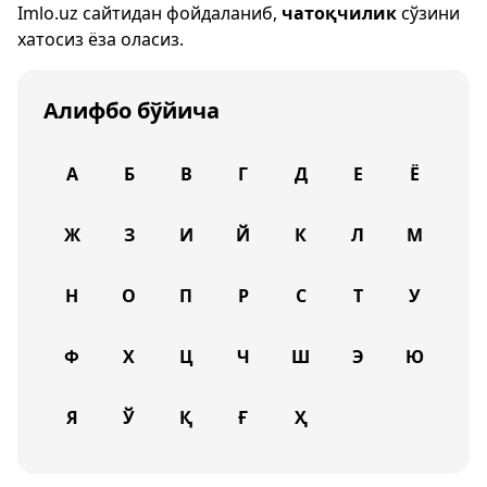
Imlo.uz
сайтидан фойдаланиб,
чатоқчилик
сўзини
хатосиз ёза оласиз.
Алифбо бўйича
А
Б
В
Г
Д
Е
Ё
Ж
З
И
Й
К
Л
М
Н
О
П
Р
С
Т
У
Ф
Х
Ц
Ч
Ш
Э
Ю
Я
Ў
Қ
Ғ
Ҳ