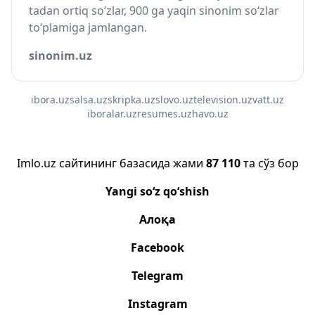
tadan ortiq so‘zlar, 900 ga yaqin sinonim so‘zlar
to‘plamiga jamlangan.
sinonim.uz
ibora.uz
salsa.uz
skripka.uz
slovo.uz
television.uz
vatt.uz
iboralar.uz
resumes.uz
havo.uz
Imlo.uz сайтининг базасида жами
87 110
та сўз бор
Yangi so‘z qo‘shish
Алоқа
Facebook
Telegram
Instagram