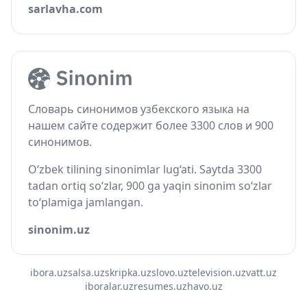
sarlavha.com
Словарь синонимов узбекского языка на
нашем сайте содержит более 3300 слов и 900
синонимов.
O‘zbek tilining sinonimlar lug‘ati. Saytda 3300
tadan ortiq so‘zlar, 900 ga yaqin sinonim so‘zlar
to‘plamiga jamlangan.
sinonim.uz
ibora.uz
salsa.uz
skripka.uz
slovo.uz
television.uz
vatt.uz
iboralar.uz
resumes.uz
havo.uz