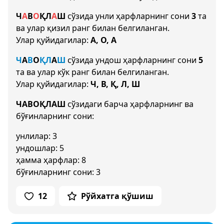
Ч
А
В
О
Қ
Л
А
Ш
сўзида унли ҳарфларнинг сони
3
та
ва улар қизил ранг билан белгиланган.
Улар қуйидагилар:
А, О, А
Ч
А
В
О
Қ
Л
А
Ш
сўзида ундош ҳарфларнинг сони
5
та ва улар кўк ранг билан белгиланган.
Улар қуйидагилар:
Ч, В, Қ, Л, Ш
ЧАВОҚЛАШ
сўзидаги барча ҳарфларнинг ва
бўғинларнинг сони:
унлилар: 3
ундошлар: 5
ҳамма ҳарфлар: 8
бўғинларнинг сони: 3
12
Рўйхатга қўшиш