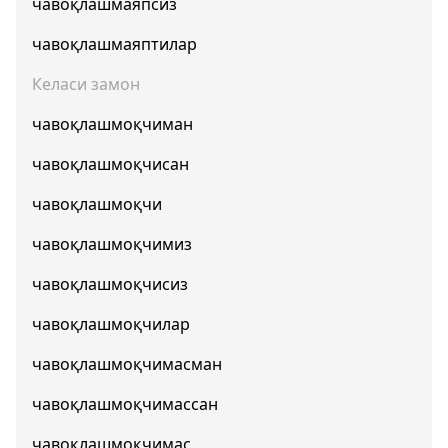
чавоқлашмаяпсиз
чавоқлашмаяптилар
Келаси замон
чавоқлашмоқчиман
чавоқлашмоқчисан
чавоқлашмоқчи
чавоқлашмоқчимиз
чавоқлашмоқчисиз
чавоқлашмоқчилар
чавоқлашмоқчимасман
чавоқлашмоқчимассан
чавоқлашмоқчимас