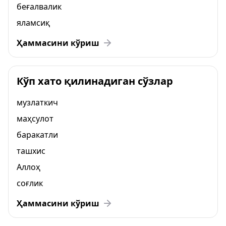
беғалвалик
яламсиқ
Ҳаммасини кўриш
Кўп хато қилинадиган сўзлар
музлаткич
маҳсулот
баракатли
ташхис
Аллоҳ
соғлик
Ҳаммасини кўриш