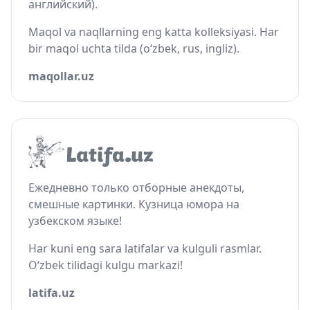
английский).
Maqol va naqllarning eng katta kolleksiyasi. Har
bir maqol uchta tilda (o‘zbek, rus, ingliz).
maqollar.uz
Ежедневно только отборные анекдоты,
смешные картинки. Кузница юмора на
узбекском языке!
Har kuni eng sara latifalar va kulguli rasmlar.
O‘zbek tilidagi kulgu markazi!
latifa.uz