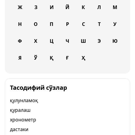
Ж
З
И
Й
К
Л
М
Н
О
П
Р
С
Т
У
Ф
Х
Ц
Ч
Ш
Э
Ю
Я
Ў
Қ
Ғ
Ҳ
Тасодифий сўзлар
қулунламоқ
қуралаш
хронометр
дастаки