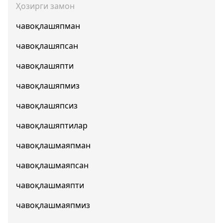
Ҳозирги замон
чавоқлашяпман
чавоқлашяпсан
чавоқлашяпти
чавоқлашяпмиз
чавоқлашяпсиз
чавоқлашяптилар
чавоқлашмаяпман
чавоқлашмаяпсан
чавоқлашмаяпти
чавоқлашмаяпмиз