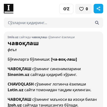
O‘Z
0
Imlo.uz
сайтида
чавоқлаш
сўзининг ёзилиши
чавоқлаш
феъл
Бўғинларга бўлиниши:
[ча-воқ-лаш]
ЧАВОҚЛАШ
сўзининг синонимларини
Sinonim.uz
сайтида қидириб кўринг.
CHAVOQLASH
сўзининг лотинча ёзилиши
Lotin.uz
сайти томонидан тақдим қилинган.
ЧАВОҚЛАШ
сўзининг маъноси ва изоҳи билан
Izoh.uz
сайтида танишсангиз бўлади.