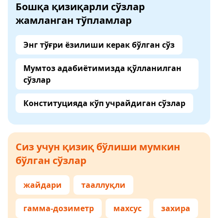
Бошқа қизиқарли сўзлар
жамланган тўпламлар
Энг тўғри ёзилиши керак бўлган сўз
Мумтоз адабиётимизда қўлланилган
сўзлар
Конституцияда кўп учрайдиган сўзлар
Сиз учун қизиқ бўлиши мумкин
бўлган сўзлар
жайдари
тааллуқли
гамма-дозиметр
махсус
захира