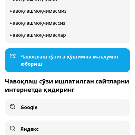
чавоқлашмоқчимасмиз
чавоқлашмоқчимассиз
чавоқлашмоқчимаслар
Чавоқлаш сўзига қўшимча маълумот
юбориш
Чавоқлаш сўзи ишлатилган сайтларни
интернетда қидиринг
Google
Яндекс