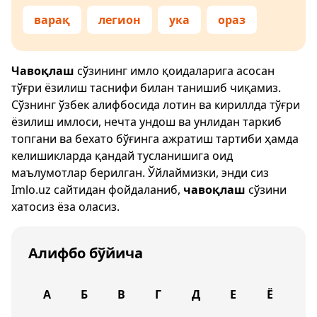
варақ
легион
ука
ораз
Чавоқлаш
сўзининг имло қоидаларига асосан
тўғри ёзилиш таснифи билан танишиб чиқамиз.
Сўзнинг ўзбек алифбосида лотин ва кириллда тўғри
ёзилиш имлоси, нечта ундош ва унлидан таркиб
топгани ва бехато бўғинга ажратиш тартиби ҳамда
келишикларда қандай тусланишига оид
маълумотлар берилган. Ўйлаймизки, энди сиз
Imlo.uz
сайтидан фойдаланиб,
чавоқлаш
сўзини
хатосиз ёза оласиз.
Алифбо бўйича
А
Б
В
Г
Д
Е
Ё