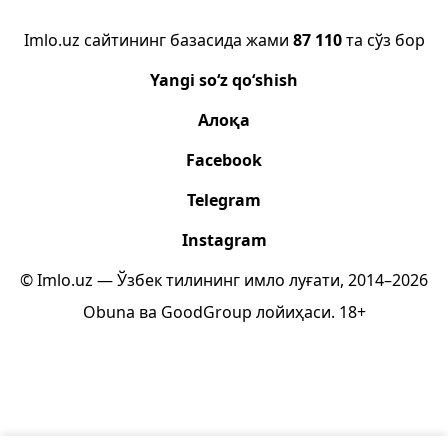
Imlo.uz сайтининг базасида жами
87 110
та сўз бор
Yangi so‘z qo‘shish
Алоқа
Facebook
Telegram
Instagram
© Imlo.uz — Ўзбек тилининг имло луғати, 2014–2026
Obuna
ва
GoodGroup
лойиҳаси.
18+