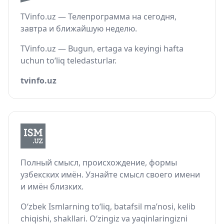
TVinfo.uz — Телепрограмма на сегодня,
завтра и ближайшую неделю.
TVinfo.uz — Bugun, ertaga va keyingi hafta
uchun to‘liq teledasturlar.
tvinfo.uz
Полный смысл, происхождение, формы
узбекских имён. Узнайте смысл своего имени
и имён близких.
O‘zbek Ismlarning to‘liq, batafsil ma’nosi, kelib
chiqishi, shakllari. O‘zingiz va yaqinlaringizni