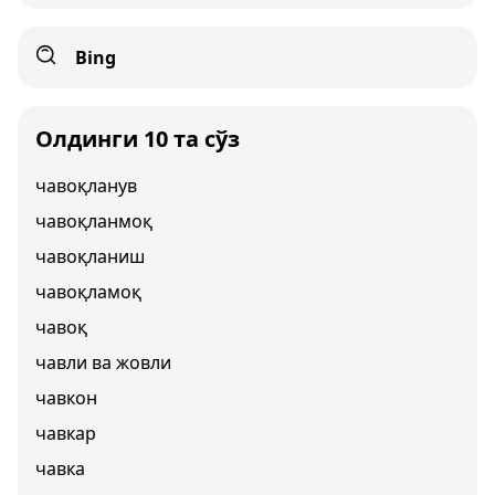
Bing
Олдинги 10 та сўз
чавоқланув
чавоқланмоқ
чавоқланиш
чавоқламоқ
чавоқ
чавли ва жовли
чавкон
чавкар
чавка