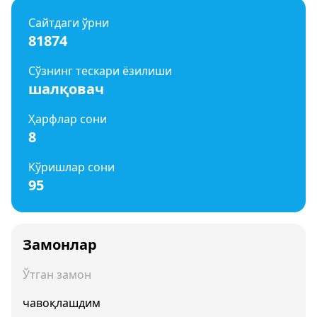
Сайтдаги ўрни
81874
Сўзнинг тескари ёзилиши
шалқовач
Ҳарфлар сони
8
Кўришлар сони
95
Замонлар
Ўтган замон
чавоқлашдим