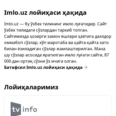
Imlo.uz лойиҳаси ҳақида
Imlo.uz — бу ўзбек тилининг имло луғатидир. Сайт
ўзбек тилидаги сўзлардан таркиб топган.
Сайтимизда ҳозирги замон ёшлари ҳаётига дахлдор
оммабоп сўзлар, кўп маротаба ва қайта-қайта хато
билан ёзиладиган сўзлар жамлаштирилган. Мана
шу сўзлар асосида яратилган имло луғати сайти, 87
000 дан ортиқ сўзни ўз ичига олган.
Батафсил Imlo.uz лойиҳаси ҳақида
Лойиҳаларимиз