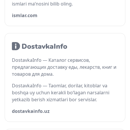
ismlari ma’nosini bilib oling.
ismlar.com
DostavkaInfo — Каталог сервисов,
предлагающих доставку еды, лекарств, книг и
товаров для дома.
DostavkaInfo — Taomlar, dorilar, kitoblar va
boshqa uy uchun kerakli bo‘lagan narsalarni
yetkazib berish xizmatlari bor servislar.
dostavkainfo.uz