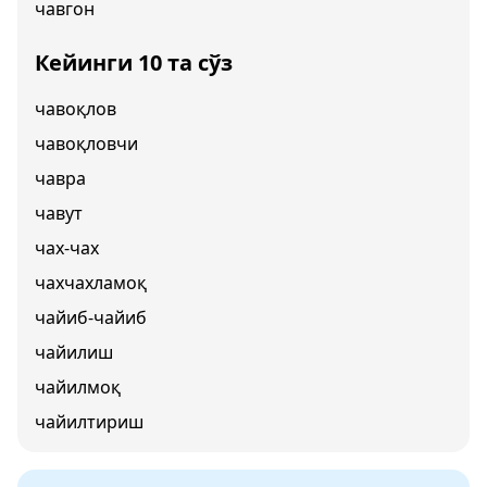
чавгон
Кейинги 10 та сўз
чавоқлов
чавоқловчи
чавра
чавут
чах-чах
чахчахламоқ
чайиб-чайиб
чайилиш
чайилмоқ
чайилтириш