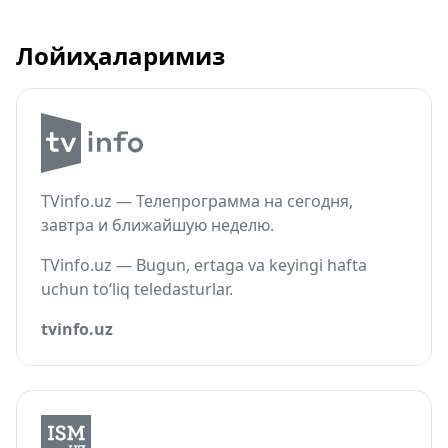
Лойиҳаларимиз
TVinfo.uz — Телепрограмма на сегодня,
завтра и ближайшую неделю.
TVinfo.uz — Bugun, ertaga va keyingi hafta
uchun to‘liq teledasturlar.
tvinfo.uz