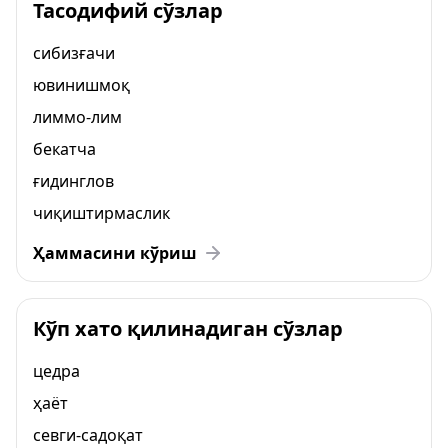
Тасодифий сўзлар
сибизғачи
ювинишмоқ
лиммо-лим
бекатча
ғидинглов
чиқиштирмаслик
Ҳаммасини кўриш
Кўп хато қилинадиган сўзлар
цедра
ҳаёт
севги-садоқат