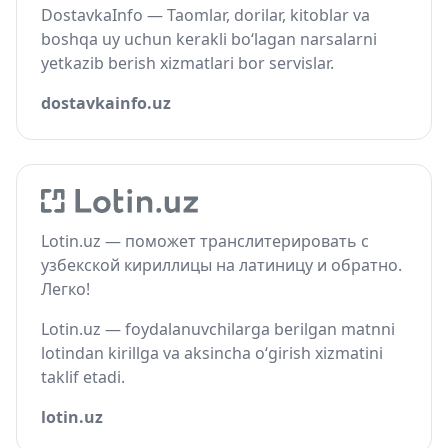
DostavkaInfo — Taomlar, dorilar, kitoblar va
boshqa uy uchun kerakli bo‘lagan narsalarni
yetkazib berish xizmatlari bor servislar.
dostavkainfo.uz
Lotin.uz — поможет транслитерировать с
узбекской кириллицы на латиницу и обратно.
Легко!
Lotin.uz — foydalanuvchilarga berilgan matnni
lotindan kirillga va aksincha o‘girish xizmatini
taklif etadi.
lotin.uz