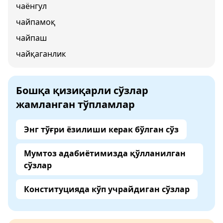
чаёнгул
чайпамоқ
чайпаш
чайқаганлик
Бошқа қизиқарли сўзлар
жамланган тўпламлар
Энг тўғри ёзилиши керак бўлган сўз
Мумтоз адабиётимизда қўлланилган
сўзлар
Конституцияда кўп учрайдиган сўзлар