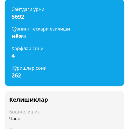
Сайтдаги ўрни
5692
Сўзнинг тескари ёзилиши
нёач
Ҳарфлар сони
4
Кўришлар сони
262
Келишиклар
Бош келишик
Чаён