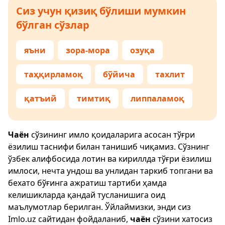
Сиз учун қизиқ бўлиши мумкин
бўлган сўзлар
яъни
зора-мора
озуқа
таҳқирламоқ
бўйича
тахлит
қатъий
тимтиқ
липпаламоқ
Чаён
сўзининг имло қоидаларига асосан тўғри
ёзилиш таснифи билан танишиб чиқамиз. Сўзнинг
ўзбек алифбосида лотин ва кириллда тўғри ёзилиш
имлоси, нечта ундош ва унлидан таркиб топгани ва
бехато бўғинга ажратиш тартиби ҳамда
келишикларда қандай тусланишига оид
маълумотлар берилган. Ўйлаймизки, энди сиз
Imlo.uz
сайтидан фойдаланиб,
чаён
сўзини хатосиз