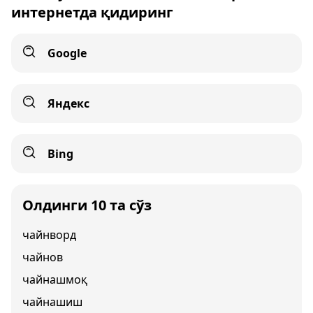
интернетда қидиринг
Google
Яндекс
Bing
Олдинги 10 та сўз
чайнворд
чайнов
чайнашмоқ
чайнашиш