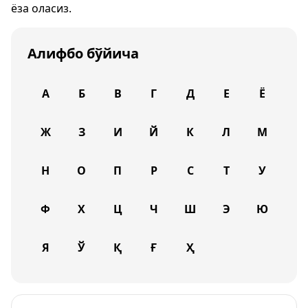
ёза оласиз.
Алифбо бўйича
А
Б
В
Г
Д
Е
Ё
Ж
З
И
Й
К
Л
М
Н
О
П
Р
С
Т
У
Ф
Х
Ц
Ч
Ш
Э
Ю
Я
Ў
Қ
Ғ
Ҳ