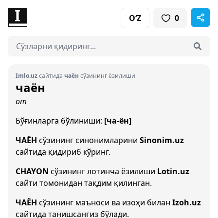
O‘Z
0
Imlo.uz
сайтида
чаён
сўзининг ёзилиши
чаён
от
Бўғинларга бўлиниши:
[ча-ён]
ЧАЁН
сўзининг синонимларини
Sinonim.uz
сайтида қидириб кўринг.
CHAYON
сўзининг лотинча ёзилиши
Lotin.uz
сайти томонидан тақдим қилинган.
ЧАЁН
сўзининг маъноси ва изоҳи билан
Izoh.uz
сайтида танишсангиз бўлади.