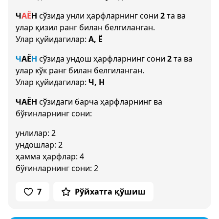
Ч
А
Ё
Н
сўзида унли ҳарфларнинг сони
2
та ва
улар қизил ранг билан белгиланган.
Улар қуйидагилар:
А, Ё
Ч
А
Ё
Н
сўзида ундош ҳарфларнинг сони
2
та ва
улар кўк ранг билан белгиланган.
Улар қуйидагилар:
Ч, Н
ЧАЁН
сўзидаги барча ҳарфларнинг ва
бўғинларнинг сони:
унлилар: 2
ундошлар: 2
ҳамма ҳарфлар: 4
бўғинларнинг сони: 2
7
Рўйхатга қўшиш