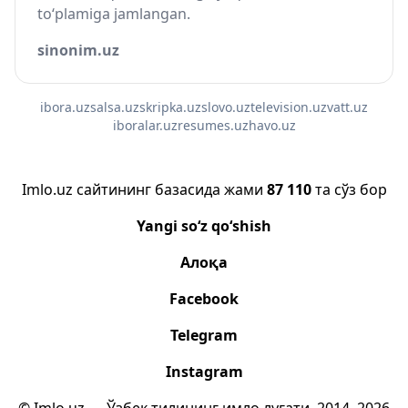
to‘plamiga jamlangan.
sinonim.uz
ibora.uz
salsa.uz
skripka.uz
slovo.uz
television.uz
vatt.uz
iboralar.uz
resumes.uz
havo.uz
Imlo.uz сайтининг базасида жами
87 110
та сўз бор
Yangi so‘z qo‘shish
Алоқа
Facebook
Telegram
Instagram
© Imlo.uz — Ўзбек тилининг имло луғати, 2014–2026