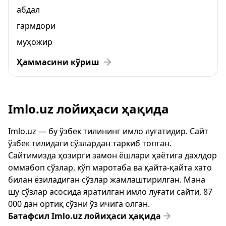
абдал
гармдори
муҳожир
Ҳаммасини кўриш
Imlo.uz лойиҳаси ҳақида
Imlo.uz — бу ўзбек тилининг имло луғатидир. Сайт
ўзбек тилидаги сўзлардан таркиб топган.
Сайтимизда ҳозирги замон ёшлари ҳаётига дахлдор
оммабоп сўзлар, кўп маротаба ва қайта-қайта хато
билан ёзиладиган сўзлар жамлаштирилган. Мана
шу сўзлар асосида яратилган имло луғати сайти, 87
000 дан ортиқ сўзни ўз ичига олган.
Батафсил Imlo.uz лойиҳаси ҳақида