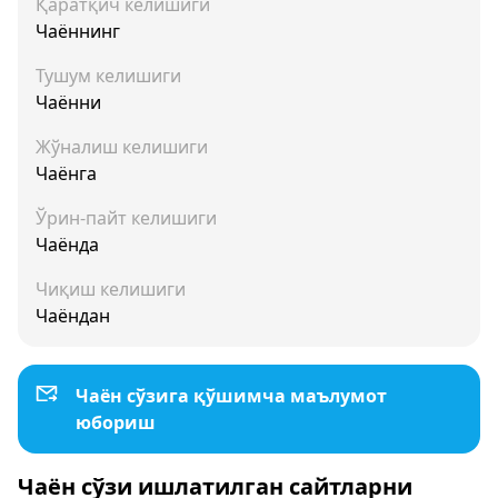
Қаратқич келишиги
Чаённинг
Тушум келишиги
Чаённи
Жўналиш келишиги
Чаёнга
Ўрин-пайт келишиги
Чаёнда
Чиқиш келишиги
Чаёндан
Чаён сўзига қўшимча маълумот
юбориш
Чаён сўзи ишлатилган сайтларни