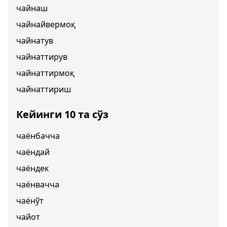
чайнаш
чайнайвермоқ
чайнатув
чайнаттирув
чайнаттирмоқ
чайнаттириш
Кейинги 10 та сўз
чаёнбачча
чаёндай
чаёндек
чаёнвачча
чаёнўт
чайот