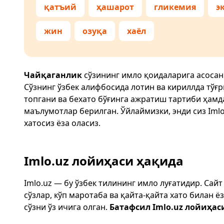
қатъий
ҳашарот
гликемия
э
жин
озуқа
хаёл
Чайқаганлик
сўзининг имло қоидаларига асосан
Сўзнинг ўзбек алифбосида лотин ва кириллда тўғ
топгани ва бехато бўғинга ажратиш тартиби ҳам
маълумотлар берилган. Ўйлаймизки, энди сиз
Imlo
хатосиз ёза оласиз.
Imlo.uz лойиҳаси ҳақида
Imlo.uz — бу ўзбек тилининг имло луғатидир. Сай
сўзлар, кўп маротаба ва қайта-қайта хато билан 
сўзни ўз ичига олган.
Батафсил Imlo.uz лойиҳас