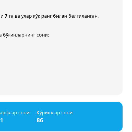
ни
7
та ва улар кўк ранг билан белгиланган.
а бўғинларнинг сони:
арфлар сони
Кўришлар сони
1
86