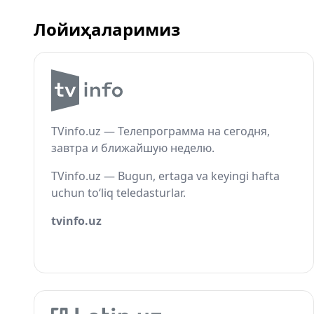
Лойиҳаларимиз
TVinfo.uz — Телепрограмма на сегодня,
завтра и ближайшую неделю.
TVinfo.uz — Bugun, ertaga va keyingi hafta
uchun to‘liq teledasturlar.
tvinfo.uz