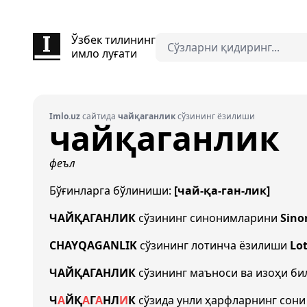
Ўзбек тилининг
имло луғати
Imlo.uz
сайтида
чайқаганлик
сўзининг ёзилиши
чайқаганлик
феъл
Бўғинларга бўлиниши:
[чай-қа-ган-лик]
ЧАЙҚАГАНЛИК
сўзининг синонимларини
Sino
CHAYQAGANLIK
сўзининг лотинча ёзилиши
Lot
ЧАЙҚАГАНЛИК
сўзининг маъноси ва изоҳи б
Ч
А
Й
Қ
А
Г
А
Н
Л
И
К
сўзида унли ҳарфларнинг сон