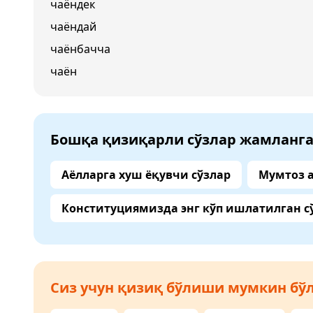
чаёндек
чаёндай
чаёнбачча
чаён
Бошқа қизиқарли сўзлар жамланг
Аёлларга хуш ёқувчи сўзлар
Мумтоз 
Конституциямизда энг кўп ишлатилган с
Сиз учун қизиқ бўлиши мумкин бўл