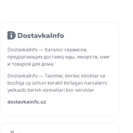
DostavkaInfo — Каталог сервисов,
предлагающих доставку еды, лекарств, книг
и товаров для дома.
DostavkaInfo — Taomlar, dorilar, kitoblar va
boshqa uy uchun kerakli bo‘lagan narsalarni
yetkazib berish xizmatlari bor servislar.
dostavkainfo.uz