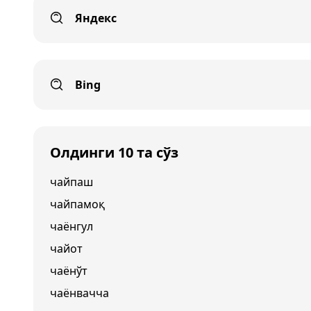
Яндекс
Bing
Олдинги 10 та сўз
чайпаш
чайпамоқ
чаёнгул
чайот
чаёнўт
чаёнвачча