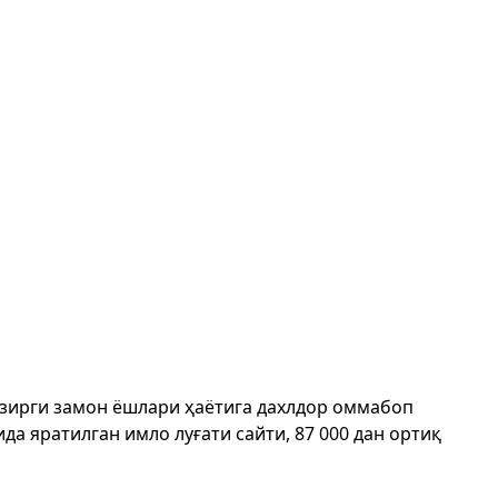
ҳозирги замон ёшлари ҳаётига дахлдор оммабоп
да яратилган имло луғати сайти, 87 000 дан ортиқ