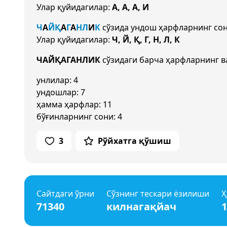
Улар қуйидагилар:
А, А, А, И
Ч
А
Й
Қ
А
Г
А
Н
Л
И
К
сўзида ундош ҳарфларнинг со
Улар қуйидагилар:
Ч, Й, Қ, Г, Н, Л, К
ЧАЙҚАГАНЛИК
сўзидаги барча ҳарфларнинг в
унлилар: 4
ундошлар: 7
ҳамма ҳарфлар: 11
бўғинларнинг сони: 4
3
Рўйхатга қўшиш
Сайтдаги ўрни
Сўзнинг тескари ёзилиши
Ҳ
71340
килнагақйач
1