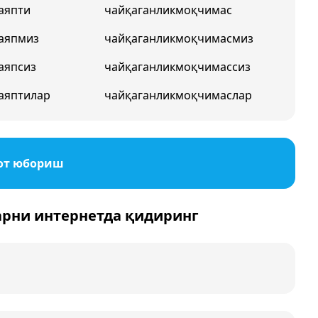
аяпти
чайқаганликмоқчимас
аяпмиз
чайқаганликмоқчимасмиз
аяпсиз
чайқаганликмоқчимассиз
аяптилар
чайқаганликмоқчимаслар
от юбориш
арни интернетда қидиринг