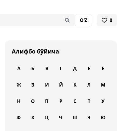
O‘Z
0
Алифбо бўйича
А
Б
В
Г
Д
Е
Ё
Ж
З
И
Й
К
Л
М
Н
О
П
Р
С
Т
У
Ф
Х
Ц
Ч
Ш
Э
Ю