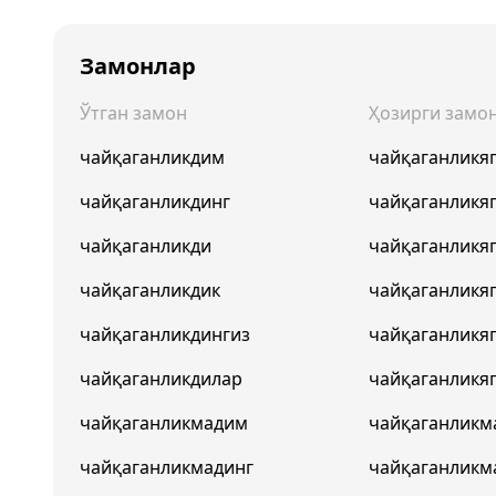
Замонлар
Ўтган замон
Ҳозирги замо
чайқаганликдим
чайқаганликя
чайқаганликдинг
чайқаганликя
чайқаганликди
чайқаганликя
чайқаганликдик
чайқаганликя
чайқаганликдингиз
чайқаганликя
чайқаганликдилар
чайқаганликя
чайқаганликмадим
чайқаганликм
чайқаганликмадинг
чайқаганликм