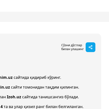
Сўзни дўстлар
билан улашинг
nim.uz
сайтида қидириб кўринг.
in.uz
сайти томонидан тақдим қилинган.
илан
Izoh.uz
сайтида танишсангиз бўлади.
и
4
та ва улар қизил ранг билан белгиланган.