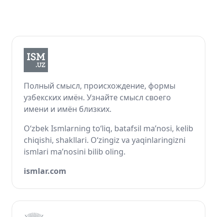
Полный смысл, происхождение, формы
узбекских имён. Узнайте смысл своего
имени и имён близких.
O‘zbek Ismlarning to‘liq, batafsil ma’nosi, kelib
chiqishi, shakllari. O‘zingiz va yaqinlaringizni
ismlari ma’nosini bilib oling.
ismlar.com