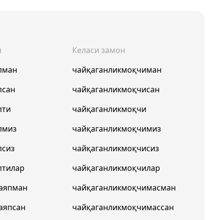
н
Келаси замон
пман
чайқаганликмоқчиман
псан
чайқаганликмоқчисан
пти
чайқаганликмоқчи
пмиз
чайқаганликмоқчимиз
псиз
чайқаганликмоқчисиз
птилар
чайқаганликмоқчилар
аяпман
чайқаганликмоқчимасман
аяпсан
чайқаганликмоқчимассан