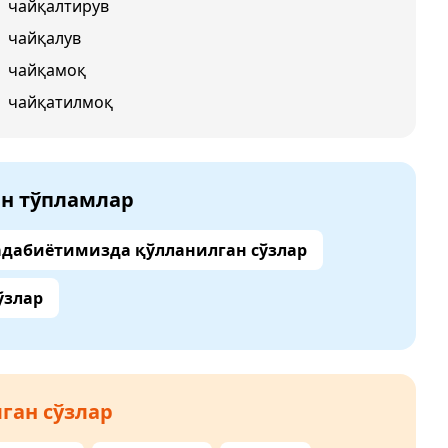
чайқалтирув
чайқалув
чайқамоқ
чайқатилмоқ
ан тўпламлар
адабиётимизда қўлланилган сўзлар
ўзлар
ган сўзлар