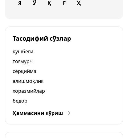
Я
Ў
Қ
Ғ
Ҳ
Тасодифий сўзлар
қушбеги
тоғмурч
серқийма
алишмоқлик
хоразмийлар
бедор
Ҳаммасини кўриш