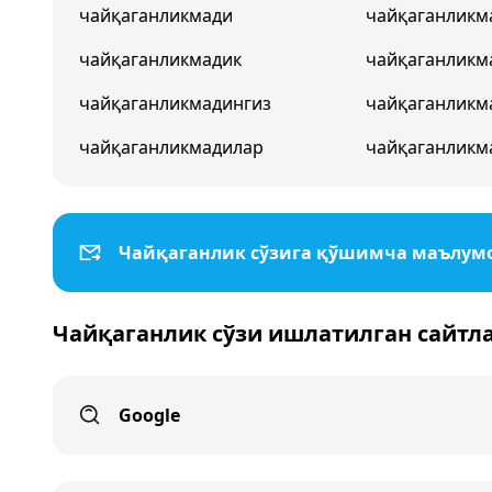
чайқаганликмади
чайқаганликм
чайқаганликмадик
чайқаганликм
чайқаганликмадингиз
чайқаганликм
чайқаганликмадилар
чайқаганликм
Чайқаганлик сўзига қўшимча маълум
Чайқаганлик сўзи ишлатилган сайтл
Google