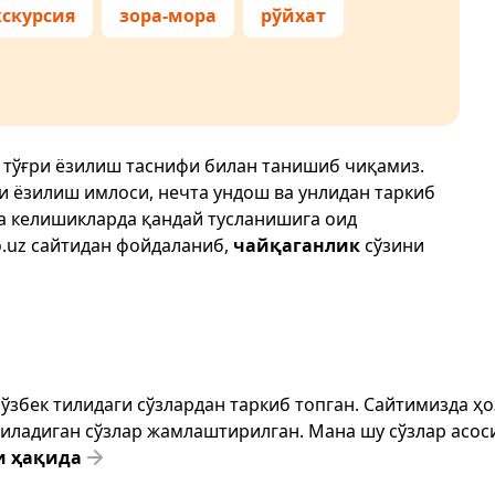
кскурсия
зора-мора
рўйхат
 тўғри ёзилиш таснифи билан танишиб чиқамиз.
ри ёзилиш имлоси, нечта ундош ва унлидан таркиб
да келишикларда қандай тусланишига оид
.uz
сайтидан фойдаланиб,
чайқаганлик
сўзини
т ўзбек тилидаги сўзлардан таркиб топган. Сайтимизда 
ёзиладиган сўзлар жамлаштирилган. Мана шу сўзлар асоси
и ҳақида