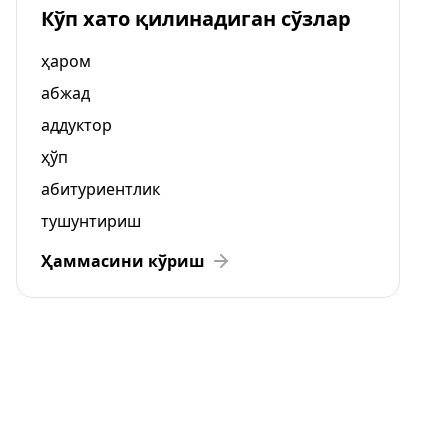
Кўп хато қилинадиган сўзлар
ҳаром
абжад
аддуктор
ҳўп
абитуриентлик
тушунтириш
Ҳаммасини кўриш