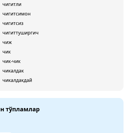
чигитли
чигитсимон
чигитсиз
чигиттуширгич
чиж
чик
чик-чик
чикалдак
чикалдакдай
ан тўпламлар