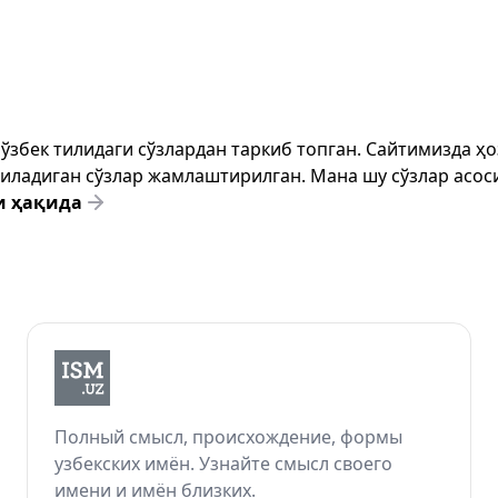
т ўзбек тилидаги сўзлардан таркиб топган. Сайтимизда 
ёзиладиган сўзлар жамлаштирилган. Мана шу сўзлар асоси
и ҳақида
Полный смысл, происхождение, формы
узбекских имён. Узнайте смысл своего
имени и имён близких.