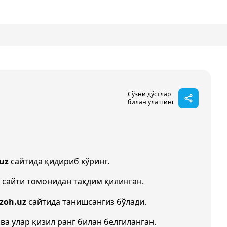
Сўзни дўстлар
билан улашинг
uz
сайтида қидириб кўринг.
сайти томонидан тақдим қилинган.
Izoh.uz
сайтида танишсангиз бўлади.
 ва улар қизил ранг билан белгиланган.