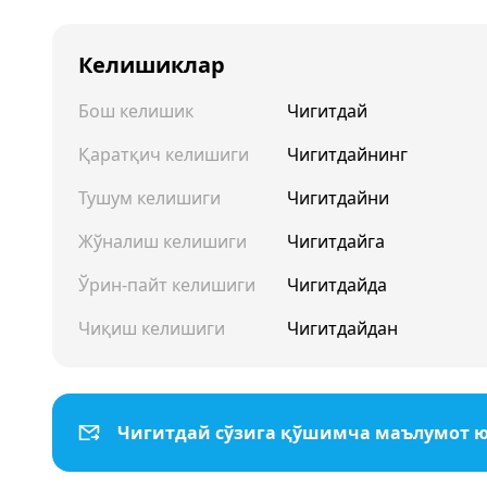
Келишиклар
Бош келишик
Чигитдай
Қаратқич келишиги
Чигитдайнинг
Тушум келишиги
Чигитдайни
Жўналиш келишиги
Чигитдайга
Ўрин-пайт келишиги
Чигитдайда
Чиқиш келишиги
Чигитдайдан
Чигитдай сўзига қўшимча маълумот 