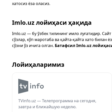
хатосиз ёза оласиз.
Imlo.uz лойиҳаси ҳақида
Imlo.uz — бу ўзбек тилининг имло луғатидир. Сай
сўзлар, кўп маротаба ва қайта-қайта хато билан 
сўзни ўз ичига олган.
Батафсил Imlo.uz лойиҳас
Лойиҳаларимиз
TVinfo.uz — Телепрограмма на сегодня,
завтра и ближайшую неделю.