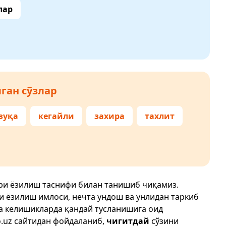
лар
ган сўзлар
зуқа
кегайли
захира
тахлит
ғри ёзилиш таснифи билан танишиб чиқамиз.
ри ёзилиш имлоси, нечта ундош ва унлидан таркиб
да келишикларда қандай тусланишига оид
.uz
сайтидан фойдаланиб,
чигитдай
сўзини