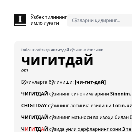
Ўзбек тилининг
имло луғати
Imlo.uz
сайтида
чигитдай
сўзининг ёзилиши
чигитдай
от
Бўғинларга бўлиниши:
[чи-гит-дай]
ЧИГИТДАЙ
сўзининг синонимларини
Sinonim.
CHIGITDAY
сўзининг лотинча ёзилиши
Lotin.uz
ЧИГИТДАЙ
сўзининг маъноси ва изоҳи билан
Ч
И
Г
И
Т
Д
А
Й
сўзида унли ҳарфларнинг сони
3
та