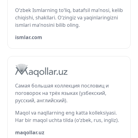
O‘zbek Ismlarning to‘liq, batafsil ma’nosi, kelib
chiqishi, shakllari. O‘zingiz va yaqinlaringizni
ismlari ma’nosini bilib oling.
ismlar.com
Самая большая коллекция пословиц и
поговорок на трёх языках (узбекский,
русский, английский).
Maqol va naqllarning eng katta kolleksiyasi.
Har bir maqol uchta tilda (o‘zbek, rus, ingliz).
maqollar.uz