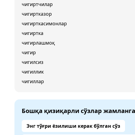
чигиртчилар
чигиртказор
чигирткасимонлар
чигиртка
чигирлашмоқ
чигир
чигилсиз
чигиллик
чигиллар
Бошқа қизиқарли сўзлар жамланг
Энг тўғри ёзилиши керак бўлган сўз