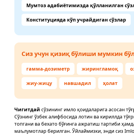
Мумтоз адабиётимизда қўлланилган сўз
Конституцияда кўп учрайдиган сўзлар
Сиз учун қизиқ бўлиши мумкин бўл
гамма-дозиметр
жирингламоқ
о
жиу-жицу
навшадил
ҳолат
Чигитдай
сўзининг имло қоидаларига асосан тў
Сўзнинг ўзбек алифбосида лотин ва кириллда тўғ
топгани ва бехато бўғинга ажратиш тартиби ҳам
маълумотлар берилган. Ўйлаймизки, энди сиз
Imlo