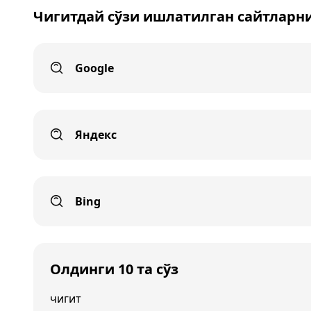
Чигитдай сўзи ишлатилган сайтларн
Google
Яндекс
Bing
Олдинги 10 та сўз
чигит