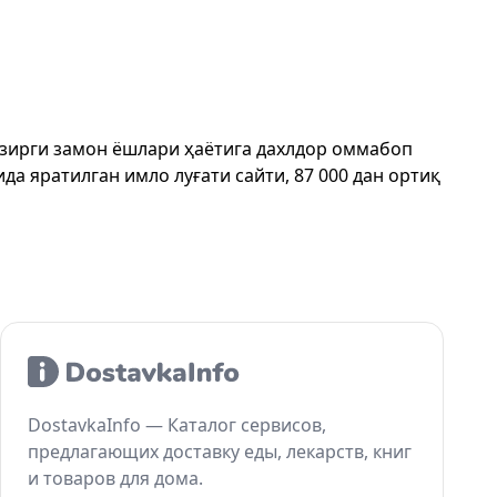
ҳозирги замон ёшлари ҳаётига дахлдор оммабоп
да яратилган имло луғати сайти, 87 000 дан ортиқ
DostavkaInfo — Каталог сервисов,
предлагающих доставку еды, лекарств, книг
и товаров для дома.