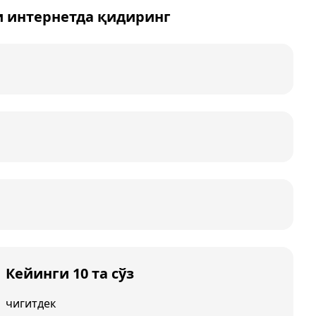
и интернетда қидиринг
Кейинги 10 та сўз
чигитдек