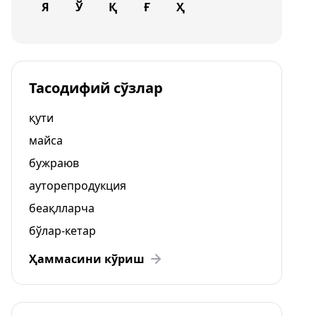
Я
Ў
Қ
Ғ
Ҳ
Тасодифий сўзлар
қути
майса
бужраюв
ауторепродукция
беақлларча
бўлар-кетар
Ҳаммасини кўриш