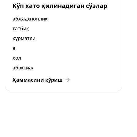
Кўп хато қилинадиган сўзлар
абжадхнонлик
татбиқ
ҳурматли
а
ҳол
абаксиал
Ҳаммасини кўриш