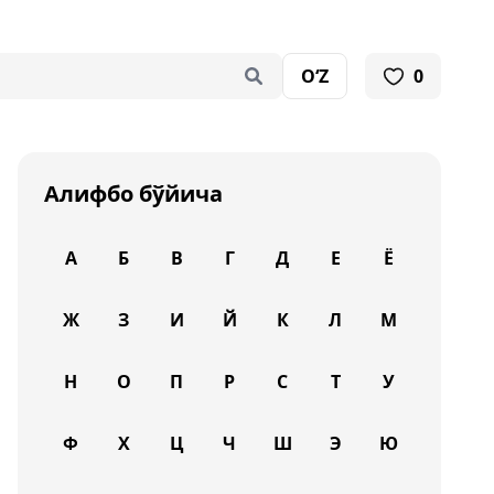
O‘Z
0
Алифбо бўйича
А
Б
В
Г
Д
Е
Ё
Ж
З
И
Й
К
Л
М
Н
О
П
Р
С
Т
У
Ф
Х
Ц
Ч
Ш
Э
Ю