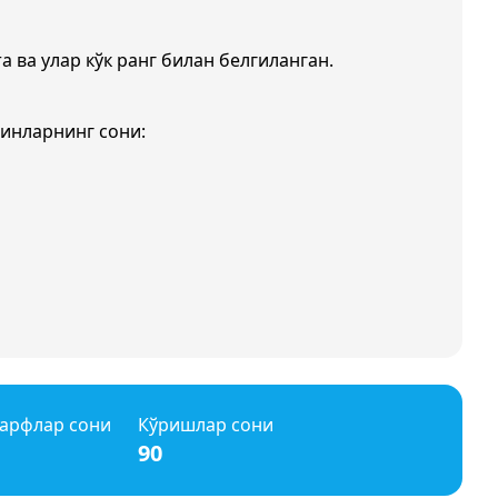
а ва улар кўк ранг билан белгиланган.
ғинларнинг сони:
арфлар сони
Кўришлар сони
90