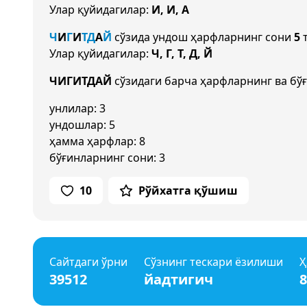
Улар қуйидагилар:
И, И, А
Ч
И
Г
И
Т
Д
А
Й
сўзида ундош ҳарфларнинг сони
5
т
Улар қуйидагилар:
Ч, Г, Т, Д, Й
ЧИГИТДАЙ
сўзидаги барча ҳарфларнинг ва бў
унлилар: 3
ундошлар: 5
ҳамма ҳарфлар: 8
бўғинларнинг сони: 3
10
Рўйхатга қўшиш
Сайтдаги ўрни
Сўзнинг тескари ёзилиши
Ҳ
39512
йадтигич
8