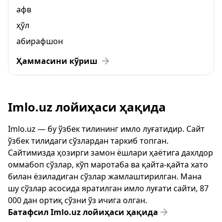
афв
ҳўл
абирафшон
Ҳаммасини кўриш
Imlo.uz лойиҳаси ҳақида
Imlo.uz — бу ўзбек тилининг имло луғатидир. Сайт
ўзбек тилидаги сўзлардан таркиб топган.
Сайтимизда ҳозирги замон ёшлари ҳаётига дахлдор
оммабоп сўзлар, кўп маротаба ва қайта-қайта хато
билан ёзиладиган сўзлар жамлаштирилган. Мана
шу сўзлар асосида яратилган имло луғати сайти, 87
000 дан ортиқ сўзни ўз ичига олган.
Батафсил Imlo.uz лойиҳаси ҳақида