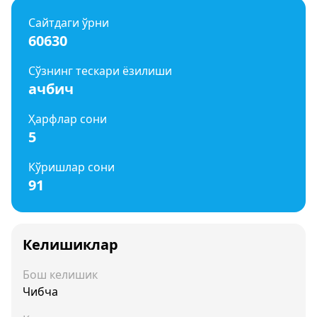
Сайтдаги ўрни
60630
Сўзнинг тескари ёзилиши
ачбич
Ҳарфлар сони
5
Кўришлар сони
91
Келишиклар
Бош келишик
Чибча