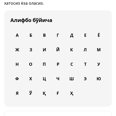
хатосиз ёза оласиз.
Алифбо бўйича
А
Б
В
Г
Д
Е
Ё
Ж
З
И
Й
К
Л
М
Н
О
П
Р
С
Т
У
Ф
Х
Ц
Ч
Ш
Э
Ю
Я
Ў
Қ
Ғ
Ҳ