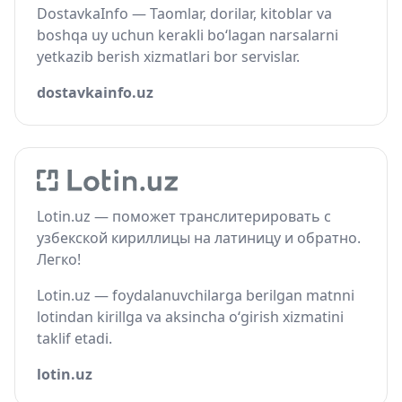
DostavkaInfo — Taomlar, dorilar, kitoblar va
boshqa uy uchun kerakli bo‘lagan narsalarni
yetkazib berish xizmatlari bor servislar.
dostavkainfo.uz
Lotin.uz — поможет транслитерировать с
узбекской кириллицы на латиницу и обратно.
Легко!
Lotin.uz — foydalanuvchilarga berilgan matnni
lotindan kirillga va aksincha o‘girish xizmatini
taklif etadi.
lotin.uz