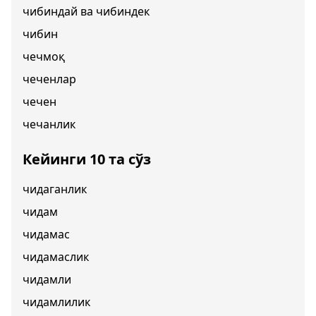
чибиндай ва чибиндек
чибин
чечмоқ
чеченлар
чечен
чечанлик
Кейинги 10 та сўз
чидаганлик
чидам
чидамас
чидамаслик
чидамли
чидамлилик