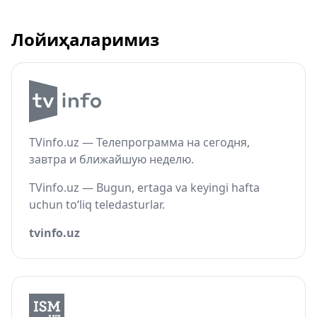
Лойиҳаларимиз
TVinfo.uz — Телепрограмма на сегодня,
завтра и ближайшую неделю.
TVinfo.uz — Bugun, ertaga va keyingi hafta
uchun to‘liq teledasturlar.
tvinfo.uz