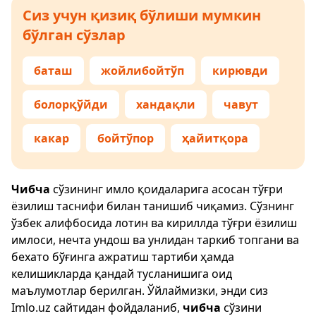
Сиз учун қизиқ бўлиши мумкин
бўлган сўзлар
баташ
жойлибойтўп
кирювди
болорқўйди
хандақли
чавут
какар
бойтўпор
ҳайитқора
Чибча
сўзининг имло қоидаларига асосан тўғри
ёзилиш таснифи билан танишиб чиқамиз. Сўзнинг
ўзбек алифбосида лотин ва кириллда тўғри ёзилиш
имлоси, нечта ундош ва унлидан таркиб топгани ва
бехато бўғинга ажратиш тартиби ҳамда
келишикларда қандай тусланишига оид
маълумотлар берилган. Ўйлаймизки, энди сиз
Imlo.uz
сайтидан фойдаланиб,
чибча
сўзини