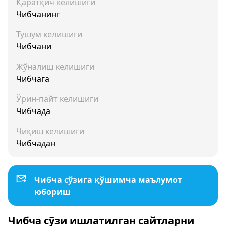
Қаратқич келишиги
Чибчанинг
Тушум келишиги
Чибчани
Жўналиш келишиги
Чибчага
Ўрин-пайт келишиги
Чибчада
Чиқиш келишиги
Чибчадан
Чибча сўзига қўшимча маълумот
юбориш
Чибча сўзи ишлатилган сайтларни