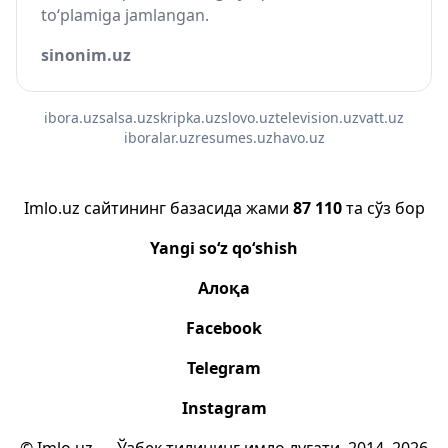
to‘plamiga jamlangan.
sinonim.uz
ibora.uz
salsa.uz
skripka.uz
slovo.uz
television.uz
vatt.uz
iboralar.uz
resumes.uz
havo.uz
Imlo.uz сайтининг базасида жами
87 110
та сўз бор
Yangi so‘z qo‘shish
Алоқа
Facebook
Telegram
Instagram
© Imlo.uz — Ўзбек тилининг имло луғати, 2014–2026