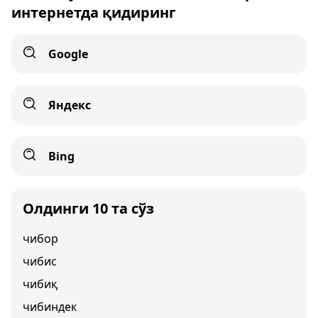
интернетда қидиринг
Google
Яндекс
Bing
Олдинги 10 та сўз
чибор
чибис
чибиқ
чибиндек