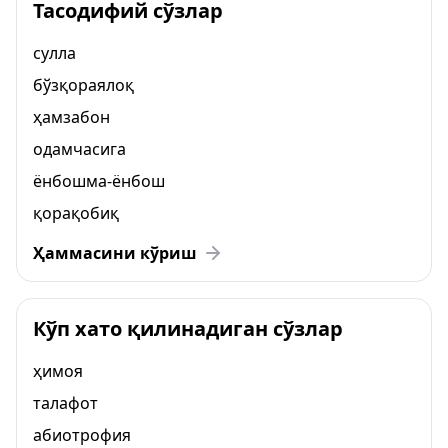
Тасодифий сўзлар
сулла
бўзқораялоқ
ҳамзабон
одамчасига
ёнбошма-ёнбош
қорақобиқ
Ҳаммасини кўриш
Кўп хато қилинадиган сўзлар
ҳимоя
талафот
абиотрофия