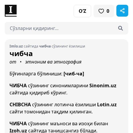
O‘Z
0
Imlo.uz
сайтида
чибча
сўзининг ёзилиши
чибча
от
этноним ва этнография
•
Бўғинларга бўлиниши:
[чиб-ча]
ЧИБЧА
сўзининг синонимларини
Sinonim.uz
сайтида қидириб кўринг.
CHIBCHA
сўзининг лотинча ёзилиши
Lotin.uz
сайти томонидан тақдим қилинган.
ЧИБЧА
сўзининг маъноси ва изоҳи билан
Izoh.uz
сайтида танишсангиз бўлади.