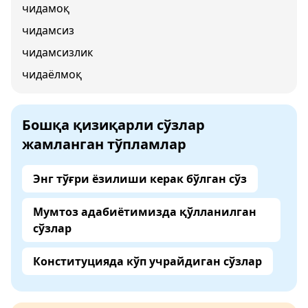
чидамоқ
чидамсиз
чидамсизлик
чидаёлмоқ
Бошқа қизиқарли сўзлар
жамланган тўпламлар
Энг тўғри ёзилиши керак бўлган сўз
Мумтоз адабиётимизда қўлланилган
сўзлар
Конституцияда кўп учрайдиган сўзлар