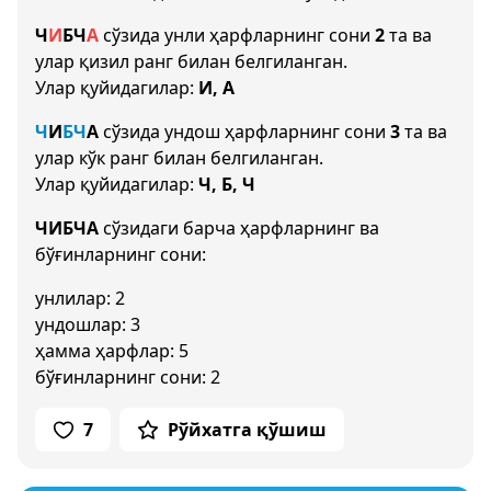
Ч
И
Б
Ч
А
сўзида унли ҳарфларнинг сони
2
та ва
улар қизил ранг билан белгиланган.
Улар қуйидагилар:
И, А
Ч
И
Б
Ч
А
сўзида ундош ҳарфларнинг сони
3
та ва
улар кўк ранг билан белгиланган.
Улар қуйидагилар:
Ч, Б, Ч
ЧИБЧА
сўзидаги барча ҳарфларнинг ва
бўғинларнинг сони:
унлилар: 2
ундошлар: 3
ҳамма ҳарфлар: 5
бўғинларнинг сони: 2
7
Рўйхатга қўшиш