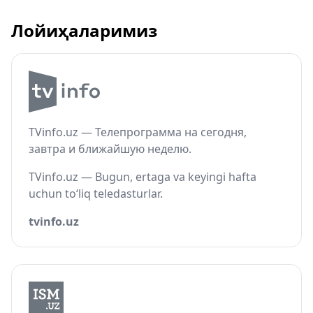
Лойиҳаларимиз
TVinfo.uz — Телепрограмма на сегодня,
завтра и ближайшую неделю.
TVinfo.uz — Bugun, ertaga va keyingi hafta
uchun to‘liq teledasturlar.
tvinfo.uz