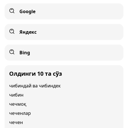
Google
Яндекс
Bing
Олдинги 10 та сўз
чибиндай ва чибиндек
чибин
чечмоқ
чеченлар
чечен