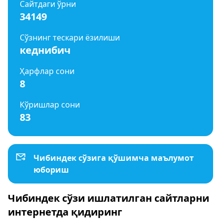
Сайтдаги ўрни
34149
Сўзнинг тескари ёзилиши
кеднибич
Ҳарфлар сони
8
Кўришлар сони
83
Чибиндек сўзига қўшимча маълумот
юбориш
Чибиндек сўзи ишлатилган сайтларни
интернетда қидиринг