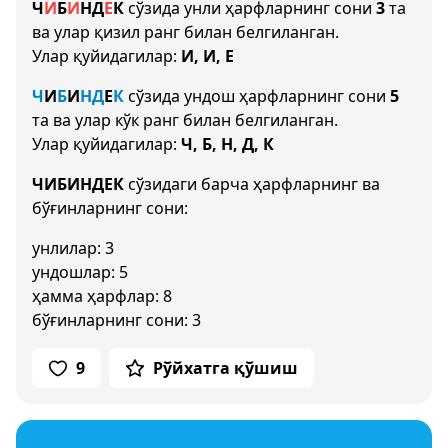
Ч
И
Б
И
Н
Д
Е
К
сўзида унли ҳарфларнинг сони
3
та
ва улар қизил ранг билан белгиланган.
Улар қуйидагилар:
И, И, Е
Ч
И
Б
И
Н
Д
Е
К
сўзида ундош ҳарфларнинг сони
5
та ва улар кўк ранг билан белгиланган.
Улар қуйидагилар:
Ч, Б, Н, Д, К
ЧИБИНДЕК
сўзидаги барча ҳарфларнинг ва
бўғинларнинг сони:
унлилар: 3
ундошлар: 5
ҳамма ҳарфлар: 8
бўғинларнинг сони: 3
9
Рўйхатга қўшиш