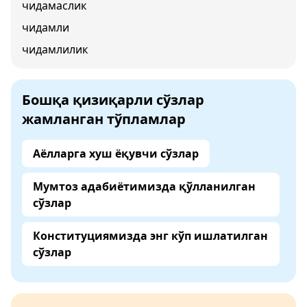
чидамаслик
чидамли
чидамлилик
Бошқа қизиқарли сўзлар
жамланган тўпламлар
Аёлларга хуш ёқувчи сўзлар
Мумтоз адабиётимизда қўлланилган
сўзлар
Конституциямизда энг кўп ишлатилган
сўзлар