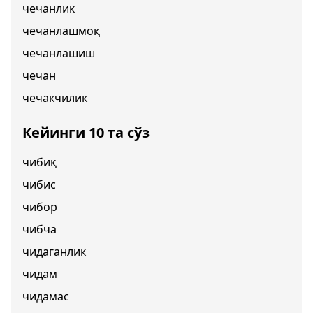
чечанлик
чечанлашмоқ
чечанлашиш
чечан
чечакчилик
Кейинги 10 та сўз
чибиқ
чибис
чибор
чибча
чидаганлик
чидам
чидамас