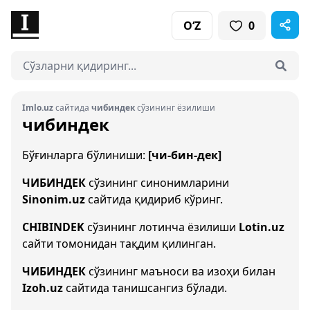
O‘Z
0
Imlo.uz
сайтида
чибиндек
сўзининг ёзилиши
чибиндек
Бўғинларга бўлиниши:
[чи-бин-дек]
ЧИБИНДЕК
сўзининг синонимларини
Sinonim.uz
сайтида қидириб кўринг.
CHIBINDEK
сўзининг лотинча ёзилиши
Lotin.uz
сайти томонидан тақдим қилинган.
ЧИБИНДЕК
сўзининг маъноси ва изоҳи билан
Izoh.uz
сайтида танишсангиз бўлади.