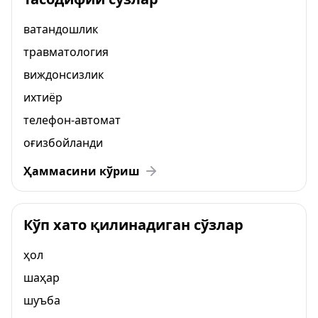
ватандошлик
травматология
виждонсизлик
ихтиёр
телефон-автомат
оғизбойланди
Ҳаммасини кўриш
Кўп хато қилинадиган сўзлар
ҳол
шаҳар
шуъба