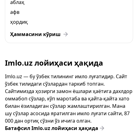
аблаҳ
афв
ҳордиқ
Ҳаммасини кўриш
Imlo.uz лойиҳаси ҳақида
Imlo.uz — бу ўзбек тилининг имло луғатидир. Сайт
ўзбек тилидаги сўзлардан таркиб топган.
Сайтимизда ҳозирги замон ёшлари ҳаётига дахлдор
оммабоп сўзлар, кўп маротаба ва қайта-қайта хато
билан ёзиладиган сўзлар жамлаштирилган. Мана
шу сўзлар асосида яратилган имло луғати сайти, 87
000 дан ортиқ сўзни ўз ичига олган.
Батафсил Imlo.uz лойиҳаси ҳақида