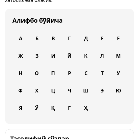
хатосиз ёза оласиз.
Алифбо бўйича
А
Б
В
Г
Д
Е
Ё
Ж
З
И
Й
К
Л
М
Н
О
П
Р
С
Т
У
Ф
Х
Ц
Ч
Ш
Э
Ю
Я
Ў
Қ
Ғ
Ҳ
Тасодифий сўзлар