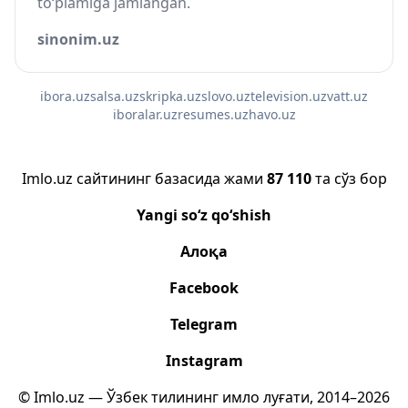
to‘plamiga jamlangan.
sinonim.uz
ibora.uz
salsa.uz
skripka.uz
slovo.uz
television.uz
vatt.uz
iboralar.uz
resumes.uz
havo.uz
Imlo.uz сайтининг базасида жами
87 110
та сўз бор
Yangi so‘z qo‘shish
Алоқа
Facebook
Telegram
Instagram
© Imlo.uz — Ўзбек тилининг имло луғати, 2014–2026