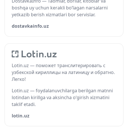
DostavkaInfo — Taomlar, dorilar, kitoblar va
boshqa uy uchun kerakli bo‘lagan narsalarni
yetkazib berish xizmatlari bor servislar.
dostavkainfo.uz
Lotin.uz — поможет транслитерировать с
узбекской кириллицы на латиницу и обратно.
Легко!
Lotin.uz — foydalanuvchilarga berilgan matnni
lotindan kirillga va aksincha o‘girish xizmatini
taklif etadi.
lotin.uz