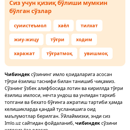
Сиз учун қизиқ бўлиши мумкин
бўлган сўзлар
суиистеъмол
хаёл
тилхат
жиу-жицу
тўғри
ходим
харажат
тўғратмоқ
увишмоқ
Чибиндек
сўзининг имло қоидаларига асосан
тўғри ёзилиш таснифи билан танишиб чиқамиз.
Сўзнинг ўзбек алифбосида лотин ва кириллда тўғри
ёзилиш имлоси, нечта ундош ва унлидан таркиб
топгани ва бехато бўғинга ажратиш тартиби ҳамда
келишикларда қандай тусланишига оид
маълумотлар берилган. Ўйлаймизки, энди сиз
Imlo.uz
сайтидан фойдаланиб,
чибиндек
сўзини