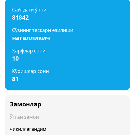
Сайтдаги ўрни
81842
Сўзнинг тескари ёзилиши
нагалликич
Ҳарфлар сони
10
Кўришлар сони
81
Замонлар
Ўтган замон
чикиллагандим