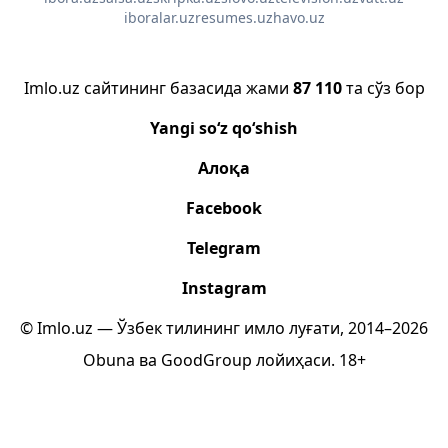
iboralar.uz
resumes.uz
havo.uz
Imlo.uz сайтининг базасида жами
87 110
та сўз бор
Yangi so‘z qo‘shish
Алоқа
Facebook
Telegram
Instagram
© Imlo.uz — Ўзбек тилининг имло луғати, 2014–2026
Obuna
ва
GoodGroup
лойиҳаси.
18+