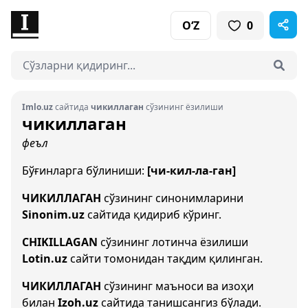
O‘Z
0
Imlo.uz
сайтида
чикиллаган
сўзининг ёзилиши
чикиллаган
феъл
Бўғинларга бўлиниши:
[чи-кил-ла-ган]
ЧИКИЛЛАГАН
сўзининг синонимларини
Sinonim.uz
сайтида қидириб кўринг.
CHIKILLAGAN
сўзининг лотинча ёзилиши
Lotin.uz
сайти томонидан тақдим қилинган.
ЧИКИЛЛАГАН
сўзининг маъноси ва изоҳи
билан
Izoh.uz
сайтида танишсангиз бўлади.