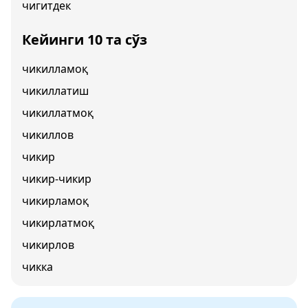
чигитдек
Кейинги 10 та сўз
чикилламоқ
чикиллатиш
чикиллатмоқ
чикиллов
чикир
чикир-чикир
чикирламоқ
чикирлатмоқ
чикирлов
чикка