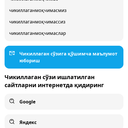
чикиллаганмоқчимасмиз
чикиллаганмоқчимассиз
чикиллаганмоқчимаслар
Чикиллаган сўзига қўшимча маълумот
юбориш
Чикиллаган сўзи ишлатилган
сайтларни интернетда қидиринг
Google
Яндекс