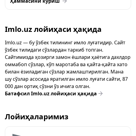
Ҳаммасини кўриш
Imlo.uz лойиҳаси ҳақида
Imlo.uz — бу ўзбек тилининг имло луғатидир. Сайт
ўзбек тилидаги сўзлардан таркиб топган.
Сайтимизда ҳозирги замон ёшлари ҳаётига дахлдор
оммабоп сўзлар, кўп маротаба ва қайта-қайта хато
билан ёзиладиган сўзлар жамлаштирилган. Мана
шу сўзлар асосида яратилган имло луғати сайти, 87
000 дан ортиқ сўзни ўз ичига олган.
Батафсил Imlo.uz лойиҳаси ҳақида
Лойиҳаларимиз