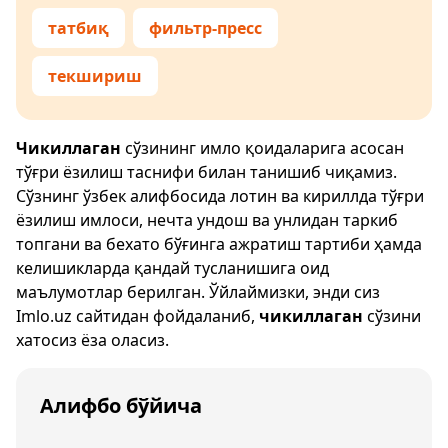
татбиқ
фильтр-пресс
текшириш
Чикиллаган
сўзининг имло қоидаларига асосан
тўғри ёзилиш таснифи билан танишиб чиқамиз.
Сўзнинг ўзбек алифбосида лотин ва кириллда тўғри
ёзилиш имлоси, нечта ундош ва унлидан таркиб
топгани ва бехато бўғинга ажратиш тартиби ҳамда
келишикларда қандай тусланишига оид
маълумотлар берилган. Ўйлаймизки, энди сиз
Imlo.uz
сайтидан фойдаланиб,
чикиллаган
сўзини
хатосиз ёза оласиз.
Алифбо бўйича