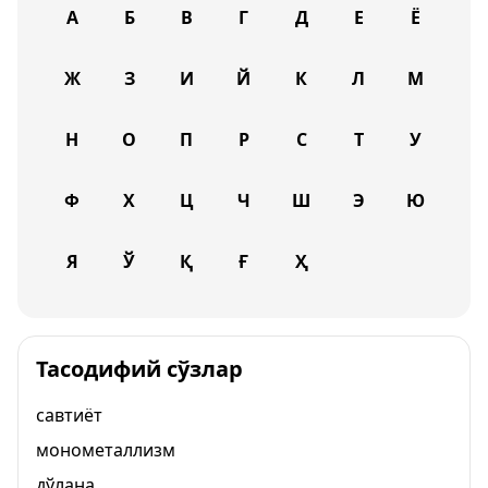
А
Б
В
Г
Д
Е
Ё
Ж
З
И
Й
К
Л
М
Н
О
П
Р
С
Т
У
Ф
Х
Ц
Ч
Ш
Э
Ю
Я
Ў
Қ
Ғ
Ҳ
Тасодифий сўзлар
савтиёт
монометаллизм
дўлана