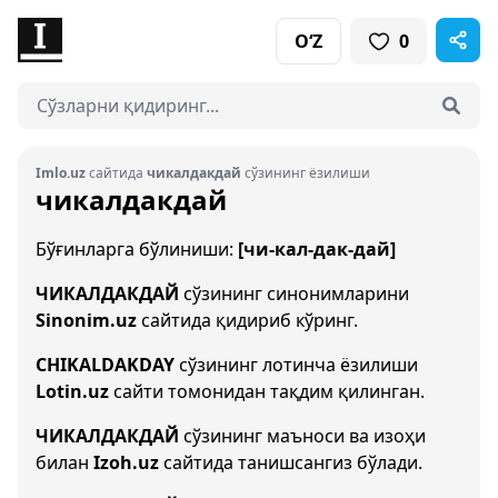
O‘Z
0
Imlo.uz
сайтида
чикалдакдай
сўзининг ёзилиши
чикалдакдай
Бўғинларга бўлиниши:
[чи-кал-дак-дай]
ЧИКАЛДАКДАЙ
сўзининг синонимларини
Sinonim.uz
сайтида қидириб кўринг.
CHIKALDAKDAY
сўзининг лотинча ёзилиши
Lotin.uz
сайти томонидан тақдим қилинган.
ЧИКАЛДАКДАЙ
сўзининг маъноси ва изоҳи
билан
Izoh.uz
сайтида танишсангиз бўлади.