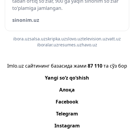
tadan ortiq so‘zlar, 900 ga yaqin sinonim so‘zlar
to‘plamiga jamlangan.
sinonim.uz
ibora.uz
salsa.uz
skripka.uz
slovo.uz
television.uz
vatt.uz
iboralar.uz
resumes.uz
havo.uz
Imlo.uz сайтининг базасида жами
87 110
та сўз бор
Yangi so‘z qo‘shish
Алоқа
Facebook
Telegram
Instagram