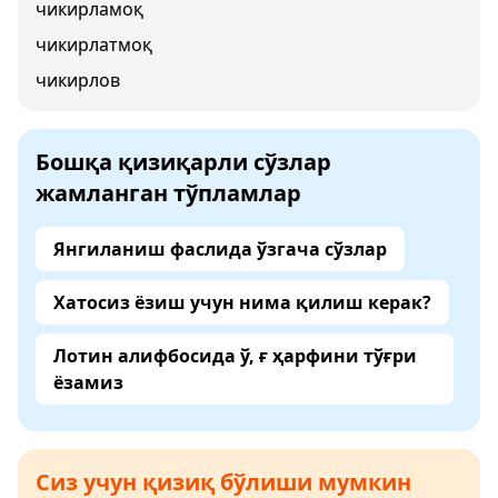
чикирламоқ
чикирлатмоқ
чикирлов
Бошқа қизиқарли сўзлар
жамланган тўпламлар
Янгиланиш фаслида ўзгача сўзлар
Хатосиз ёзиш учун нима қилиш керак?
Лотин алифбосида ў, ғ ҳарфини тўғри
ёзамиз
Сиз учун қизиқ бўлиши мумкин