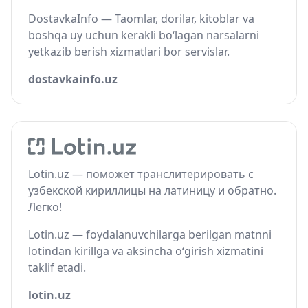
DostavkaInfo — Taomlar, dorilar, kitoblar va
boshqa uy uchun kerakli bo‘lagan narsalarni
yetkazib berish xizmatlari bor servislar.
dostavkainfo.uz
Lotin.uz — поможет транслитерировать с
узбекской кириллицы на латиницу и обратно.
Легко!
Lotin.uz — foydalanuvchilarga berilgan matnni
lotindan kirillga va aksincha o‘girish xizmatini
taklif etadi.
lotin.uz