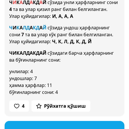
Ч
И
К
А
Л
Д
А
К
Д
А
Й
сўзида унли ҳарфларнинг сони
4
та ва улар қизил ранг билан белгиланган.
Улар қуйидагилар:
И, А, А, А
Ч
И
К
А
Л
Д
А
К
Д
А
Й
сўзида ундош ҳарфларнинг
сони
7
та ва улар кўк ранг билан белгиланган.
Улар қуйидагилар:
Ч, К, Л, Д, К, Д, Й
ЧИКАЛДАКДАЙ
сўзидаги барча ҳарфларнинг
ва бўғинларнинг сони:
унлилар: 4
ундошлар: 7
ҳамма ҳарфлар: 11
бўғинларнинг сони: 4
4
Рўйхатга қўшиш