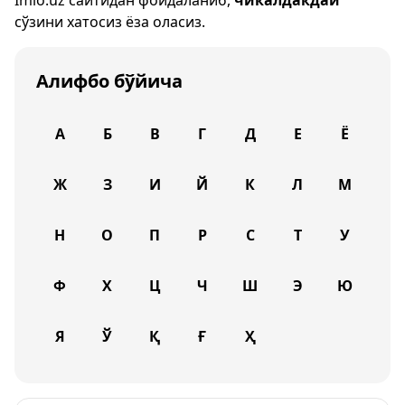
Imlo.uz
сайтидан фойдаланиб,
чикалдакдай
сўзини хатосиз ёза оласиз.
Алифбо бўйича
А
Б
В
Г
Д
Е
Ё
Ж
З
И
Й
К
Л
М
Н
О
П
Р
С
Т
У
Ф
Х
Ц
Ч
Ш
Э
Ю
Я
Ў
Қ
Ғ
Ҳ