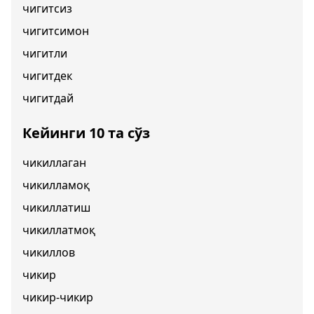
чигитсиз
чигитсимон
чигитли
чигитдек
чигитдай
Кейинги 10 та сўз
чикиллаган
чикилламоқ
чикиллатиш
чикиллатмоқ
чикиллов
чикир
чикир-чикир