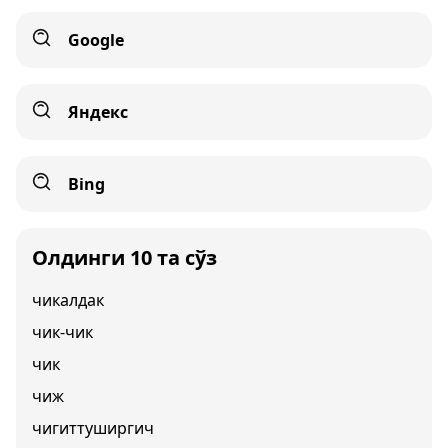
Google
Яндекс
Bing
Олдинги 10 та сўз
чикалдак
чик-чик
чик
чиж
чигиттуширгич