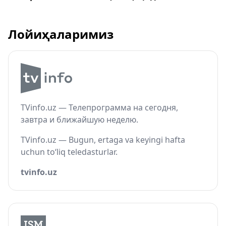
Лойиҳаларимиз
TVinfo.uz — Телепрограмма на сегодня,
завтра и ближайшую неделю.
TVinfo.uz — Bugun, ertaga va keyingi hafta
uchun to‘liq teledasturlar.
tvinfo.uz