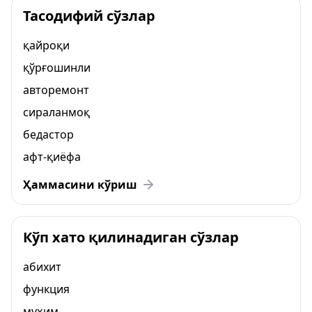
Тасодифий сўзлар
қайроқи
қўрғошинли
авторемонт
сираланмоқ
бедастор
афт-қиёфа
Ҳаммасини кўриш
Кўп хато қилинадиган сўзлар
абихит
функция
муҳим