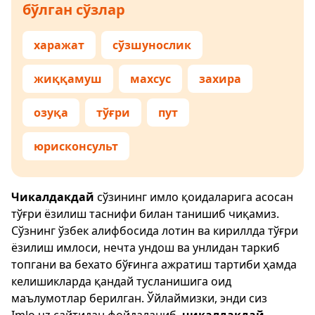
бўлган сўзлар
харажат
сўзшунослик
жиққамуш
махсус
захира
озуқа
тўғри
пут
юрисконсульт
Чикалдакдай
сўзининг имло қоидаларига асосан
тўғри ёзилиш таснифи билан танишиб чиқамиз.
Сўзнинг ўзбек алифбосида лотин ва кириллда тўғри
ёзилиш имлоси, нечта ундош ва унлидан таркиб
топгани ва бехато бўғинга ажратиш тартиби ҳамда
келишикларда қандай тусланишига оид
маълумотлар берилган. Ўйлаймизки, энди сиз