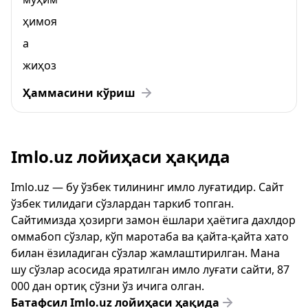
ҳимоя
а
жиҳоз
Ҳаммасини кўриш
Imlo.uz лойиҳаси ҳақида
Imlo.uz — бу ўзбек тилининг имло луғатидир. Сайт
ўзбек тилидаги сўзлардан таркиб топган.
Сайтимизда ҳозирги замон ёшлари ҳаётига дахлдор
оммабоп сўзлар, кўп маротаба ва қайта-қайта хато
билан ёзиладиган сўзлар жамлаштирилган. Мана
шу сўзлар асосида яратилган имло луғати сайти, 87
000 дан ортиқ сўзни ўз ичига олган.
Батафсил Imlo.uz лойиҳаси ҳақида