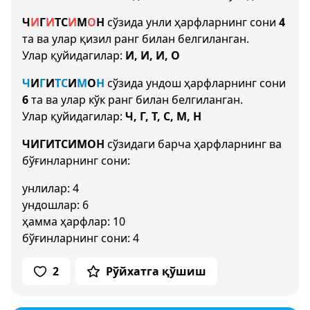
Ч
И
Г
И
Т
С
И
М
О
Н
сўзида унли ҳарфларнинг сони
4
та ва улар қизил ранг билан белгиланган.
Улар қуйидагилар:
И, И, И, О
Ч
И
Г
И
Т
С
И
М
О
Н
сўзида ундош ҳарфларнинг сони
6
та ва улар кўк ранг билан белгиланган.
Улар қуйидагилар:
Ч, Г, Т, С, М, Н
ЧИГИТСИМОН
сўзидаги барча ҳарфларнинг ва
бўғинларнинг сони:
унлилар: 4
ундошлар: 6
ҳамма ҳарфлар: 10
бўғинларнинг сони: 4
2
Рўйхатга қўшиш