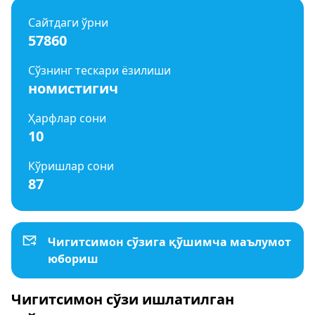
Сайтдаги ўрни
57860
Сўзнинг тескари ёзилиши
номистигич
Ҳарфлар сони
10
Кўришлар сони
87
Чигитсимон сўзига қўшимча маълумот
юбориш
Чигитсимон сўзи ишлатилган