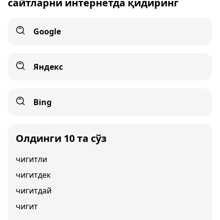
сайтларни интернетда қидиринг
Google
Яндекс
Bing
Олдинги 10 та сўз
чигитли
чигитдек
чигитдай
чигит