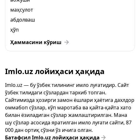
маҳсулот
абдолваш
ҳўп
Ҳаммасини кўриш
Imlo.uz лойиҳаси ҳақида
Imlo.uz — бу ўзбек тилининг имло луғатидир. Сайт
ўзбек тилидаги сўзлардан таркиб топган.
Сайтимизда ҳозирги замон ёшлари ҳаётига дахлдор
оммабоп сўзлар, кўп маротаба ва қайта-қайта хато
билан ёзиладиган сўзлар жамлаштирилган. Мана
шу сўзлар асосида яратилган имло луғати сайти, 87
000 дан ортиқ сўзни ўз ичига олган.
Батафсил Imlo.uz лойиҳаси ҳақида