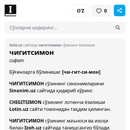
O‘Z
0
Imlo.uz
сайтида
чигитсимон
сўзининг ёзилиши
чигитсимон
сифат
Бўғинларга бўлиниши:
[чи-гит-си-мон]
ЧИГИТСИМОН
сўзининг синонимларини
Sinonim.uz
сайтида қидириб кўринг.
CHIGITSIMON
сўзининг лотинча ёзилиши
Lotin.uz
сайти томонидан тақдим қилинган.
ЧИГИТСИМОН
сўзининг маъноси ва изоҳи
билан
Izoh.uz
сайтида танишсангиз бўлади.