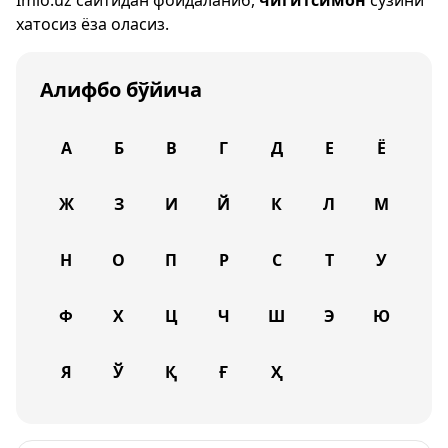
Imlo.uz
сайтидан фойдаланиб,
чигитсимон
сўзини
хатосиз ёза оласиз.
Алифбо бўйича
А
Б
В
Г
Д
Е
Ё
Ж
З
И
Й
К
Л
М
Н
О
П
Р
С
Т
У
Ф
Х
Ц
Ч
Ш
Э
Ю
Я
Ў
Қ
Ғ
Ҳ