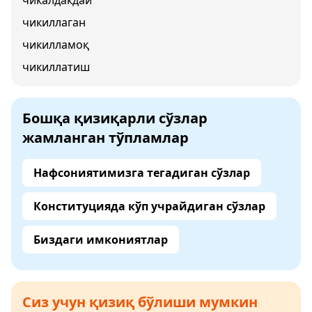
чикалдакдай
чикиллаган
чикилламоқ
чикиллатиш
Бошқа қизиқарли сўзлар
жамланган тўпламлар
Нафсониятимизга тегадиган сўзлар
Конституцияда кўп учрайдиган сўзлар
Биздаги имкониятлар
Сиз учун қизиқ бўлиши мумкин