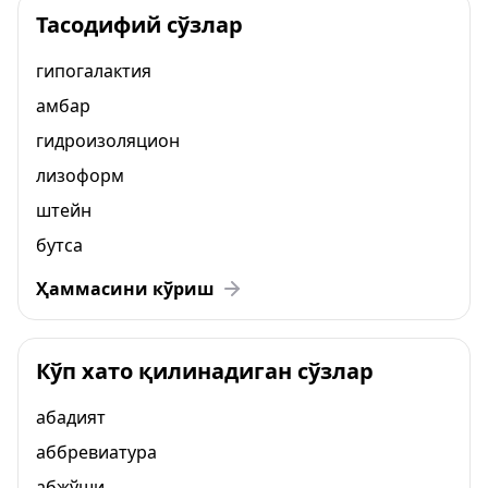
Тасодифий сўзлар
гипогалактия
амбар
гидроизоляцион
лизоформ
штейн
бутса
Ҳаммасини кўриш
Кўп хато қилинадиган сўзлар
абадият
аббревиатура
абжўши