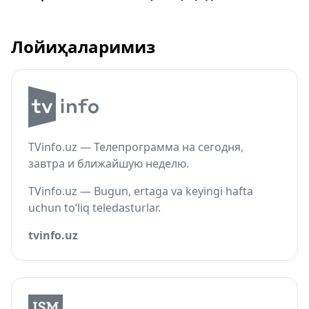
Лойиҳаларимиз
TVinfo.uz — Телепрограмма на сегодня,
завтра и ближайшую неделю.
TVinfo.uz — Bugun, ertaga va keyingi hafta
uchun to‘liq teledasturlar.
tvinfo.uz