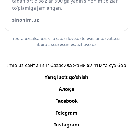
tadan ortiq so‘zlar, 900 ga yaqin sinonim so‘zlar
to‘plamiga jamlangan.
sinonim.uz
ibora.uz
salsa.uz
skripka.uz
slovo.uz
television.uz
vatt.uz
iboralar.uz
resumes.uz
havo.uz
Imlo.uz сайтининг базасида жами
87 110
та сўз бор
Yangi so‘z qo‘shish
Алоқа
Facebook
Telegram
Instagram