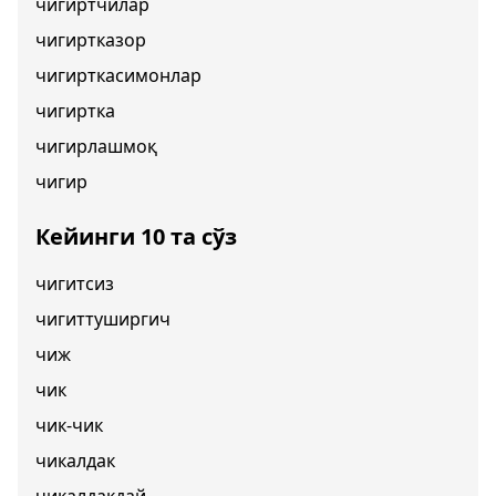
чигиртчилар
чигиртказор
чигирткасимонлар
чигиртка
чигирлашмоқ
чигир
Кейинги 10 та сўз
чигитсиз
чигиттуширгич
чиж
чик
чик-чик
чикалдак