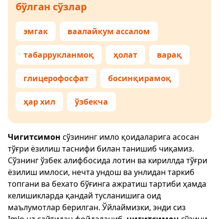
бўлган сўзлар
эмгак
ваалайкум ассалом
табаррукланмоқ
ҳолат
варақ
глицерофосфат
босинқирамоқ
ҳар хил
ўзбекча
Чигитсимон
сўзининг имло қоидаларига асосан
тўғри ёзилиш таснифи билан танишиб чиқамиз.
Сўзнинг ўзбек алифбосида лотин ва кириллда тўғри
ёзилиш имлоси, нечта ундош ва унлидан таркиб
топгани ва бехато бўғинга ажратиш тартиби ҳамда
келишикларда қандай тусланишига оид
маълумотлар берилган. Ўйлаймизки, энди сиз