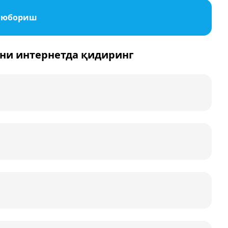
т юбориш
ни интернетда қидиринг