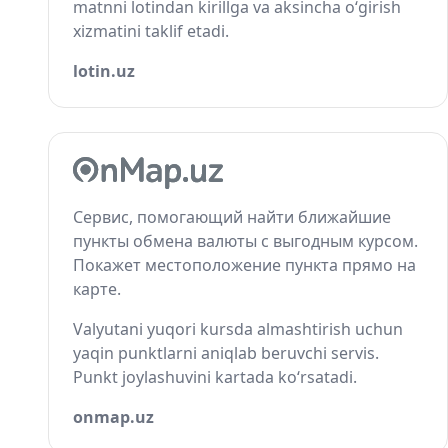
matnni lotindan kirillga va aksincha o‘girish
xizmatini taklif etadi.
lotin.uz
Сервис, помогающий найти ближайшие
пункты обмена валюты с выгодным курсом.
Покажет местоположение пункта прямо на
карте.
Valyutani yuqori kursda almashtirish uchun
yaqin punktlarni aniqlab beruvchi servis.
Punkt joylashuvini kartada ko‘rsatadi.
onmap.uz