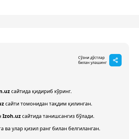
Сўзни дўстлар
билан улашинг
m.uz
сайтида қидириб кўринг.
uz
сайти томонидан тақдим қилинган.
н
Izoh.uz
сайтида танишсангиз бўлади.
а ва улар қизил ранг билан белгиланган.