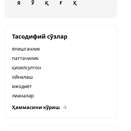
Я
Ў
Қ
Ғ
Ҳ
Тасодифий сўзлар
ёпишганлик
паттачилик
қизилсултон
ойналаш
ижодиёт
лианалар
Ҳаммасини кўриш