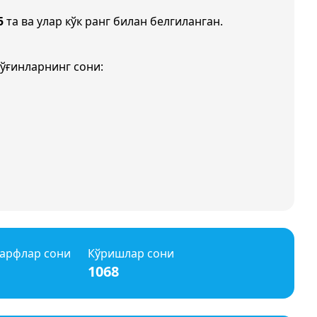
5
та ва улар кўк ранг билан белгиланган.
ўғинларнинг сони:
арфлар сони
Кўришлар сони
1068