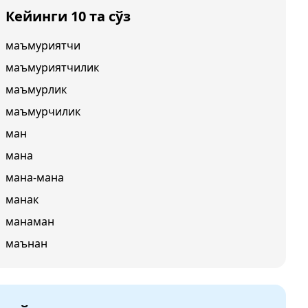
Кейинги 10 та сўз
маъмуриятчи
маъмуриятчилик
маъмурлик
маъмурчилик
ман
мана
мана-мана
манак
манаман
маънан