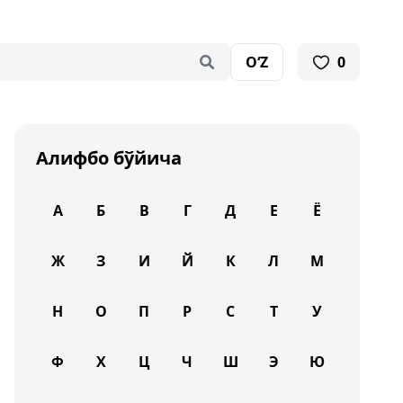
O‘Z
0
Алифбо бўйича
А
Б
В
Г
Д
Е
Ё
Ж
З
И
Й
К
Л
М
Н
О
П
Р
С
Т
У
Ф
Х
Ц
Ч
Ш
Э
Ю