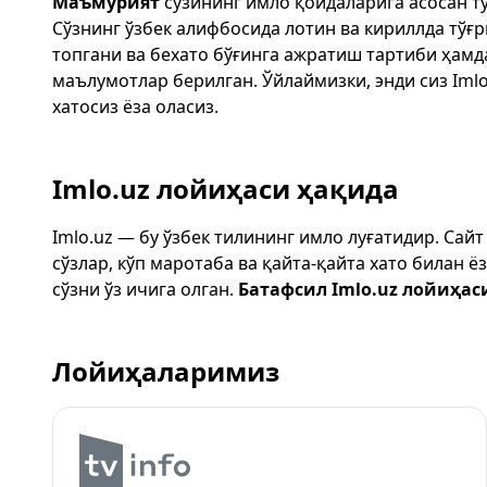
Маъмурият
сўзининг имло қоидаларига асосан т
Сўзнинг ўзбек алифбосида лотин ва кириллда тўғ
топгани ва бехато бўғинга ажратиш тартиби ҳам
маълумотлар берилган. Ўйлаймизки, энди сиз
Imlo
хатосиз ёза оласиз.
Imlo.uz лойиҳаси ҳақида
Imlo.uz — бу ўзбек тилининг имло луғатидир. Сай
сўзлар, кўп маротаба ва қайта-қайта хато билан 
сўзни ўз ичига олган.
Батафсил Imlo.uz лойиҳас
Лойиҳаларимиз