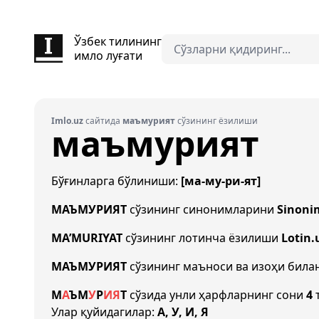
Ўзбек тилининг
имло луғати
Imlo.uz
сайтида
маъмурият
сўзининг ёзилиши
маъмурият
Бўғинларга бўлиниши:
[ма-му-ри-ят]
МАЪМУРИЯТ
сўзининг синонимларини
Sinoni
MA’MURIYAT
сўзининг лотинча ёзилиши
Lotin.
МАЪМУРИЯТ
сўзининг маъноси ва изоҳи била
М
А
Ъ
М
У
Р
И
Я
Т
сўзида унли ҳарфларнинг сони
4
т
Улар қуйидагилар:
А, У, И, Я