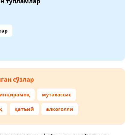
ан тўпламлар
лар
ган сўзлар
синқирамоқ
мутахассис
қ
қатъий
алкоголли