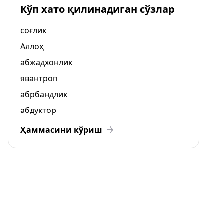
Кўп хато қилинадиган сўзлар
соғлик
Аллоҳ
абжадхонлик
явантроп
абрбандлик
абдуктор
Ҳаммасини кўриш