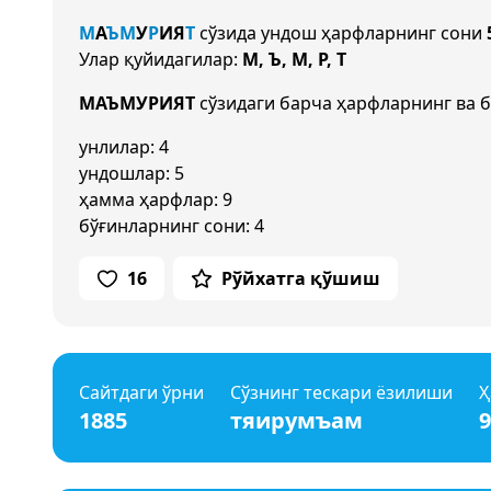
М
А
Ъ
М
У
Р
И
Я
Т
сўзида ундош ҳарфларнинг сони
Улар қуйидагилар:
М, Ъ, М, Р, Т
МАЪМУРИЯТ
сўзидаги барча ҳарфларнинг ва б
унлилар: 4
ундошлар: 5
ҳамма ҳарфлар: 9
бўғинларнинг сони: 4
16
Рўйхатга қўшиш
Сайтдаги ўрни
Сўзнинг тескари ёзилиши
Ҳ
1885
тяирумъам
9