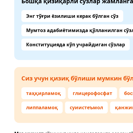
Бошқа қизиқарли сўзлар жамланг
Энг тўғри ёзилиши керак бўлган сўз
Мумтоз адабиётимизда қўлланилган сўз
Конституцияда кўп учрайдиган сўзлар
Сиз учун қизиқ бўлиши мумкин бўл
таҳқирламоқ
глицерофосфат
бо
липпаламоқ
суиистеъмол
қанжи