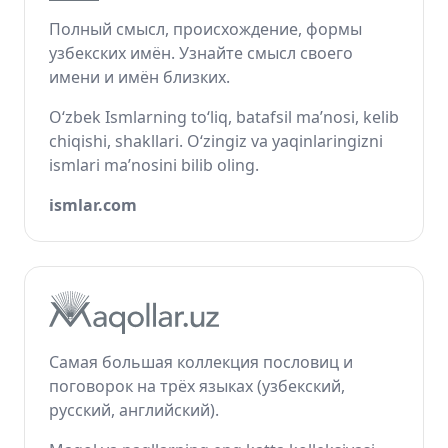
Полный смысл, происхождение, формы
узбекских имён. Узнайте смысл своего
имени и имён близких.
O‘zbek Ismlarning to‘liq, batafsil ma’nosi, kelib
chiqishi, shakllari. O‘zingiz va yaqinlaringizni
ismlari ma’nosini bilib oling.
ismlar.com
Самая большая коллекция пословиц и
поговорок на трёх языках (узбекский,
русский, английский).