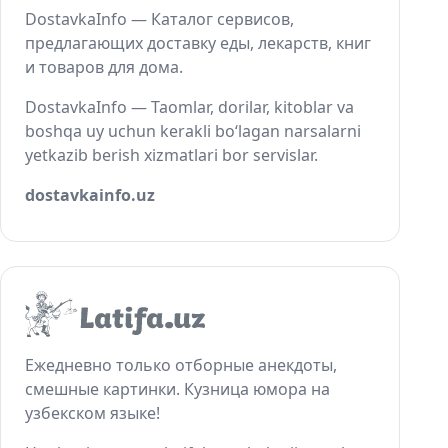
DostavkaInfo — Каталог сервисов,
предлагающих доставку еды, лекарств, книг
и товаров для дома.
DostavkaInfo — Taomlar, dorilar, kitoblar va
boshqa uy uchun kerakli bo‘lagan narsalarni
yetkazib berish xizmatlari bor servislar.
dostavkainfo.uz
Ежедневно только отборные анекдоты,
смешные картинки. Кузница юмора на
узбекском языке!