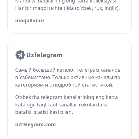
Maqol va naqllarning eng katta kolleksiyasi.
Har bir maqol uchta tilda (o‘zbek, rus, ingliz).
maqollar.uz
Самый большой каталог телеграм каналов
в Узбекистане. Только активные каналы по
категориям и с подробной статистикой.
O‘zbekcha telegram kanallarining eng katta
katalogi. Faqt faol kanallar, ruknlarda va
batafsil statistikasi bilan.
uztelegram.com