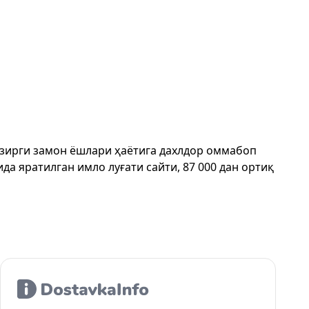
ҳозирги замон ёшлари ҳаётига дахлдор оммабоп
да яратилган имло луғати сайти, 87 000 дан ортиқ