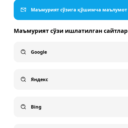
Маъмурият сўзига қўшимча маълумо
Маъмурият сўзи ишлатилган сайтлар
Google
Яндекс
Bing