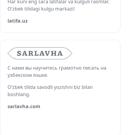
Har kuni eng sara latifalar va kulguli rasmlar.
O‘zbek tilidagi kulgu markazi!
latifa.uz
С нами вы научитесь грамотно писать на
узбекском языке.
O‘zbek tilida savodli yozishni biz bilan
boshlang.
sarlavha.com