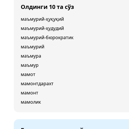
Олдинги 10 та сўз
маъмурий-ҳуқуқий
маъмурий-ҳудудий
маъмурий-бюрократик
маъмурий
маъмура
маъмур
мамот
мамонтдарахт
мамонт
мамолик