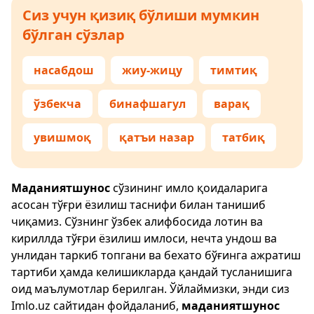
Сиз учун қизиқ бўлиши мумкин
бўлган сўзлар
насабдош
жиу-жицу
тимтиқ
ўзбекча
бинафшагул
варақ
увишмоқ
қатъи назар
татбиқ
Маданиятшунос
сўзининг имло қоидаларига
асосан тўғри ёзилиш таснифи билан танишиб
чиқамиз. Сўзнинг ўзбек алифбосида лотин ва
кириллда тўғри ёзилиш имлоси, нечта ундош ва
унлидан таркиб топгани ва бехато бўғинга ажратиш
тартиби ҳамда келишикларда қандай тусланишига
оид маълумотлар берилган. Ўйлаймизки, энди сиз
Imlo.uz
сайтидан фойдаланиб,
маданиятшунос