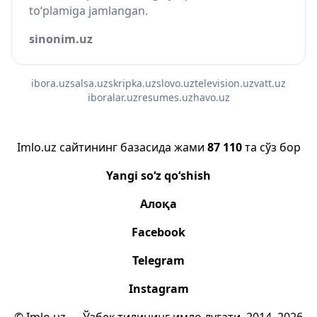
to‘plamiga jamlangan.
sinonim.uz
ibora.uz
salsa.uz
skripka.uz
slovo.uz
television.uz
vatt.uz
iboralar.uz
resumes.uz
havo.uz
Imlo.uz сайтининг базасида жами
87 110
та сўз бор
Yangi so‘z qo‘shish
Алоқа
Facebook
Telegram
Instagram
© Imlo.uz — Ўзбек тилининг имло луғати, 2014–2026