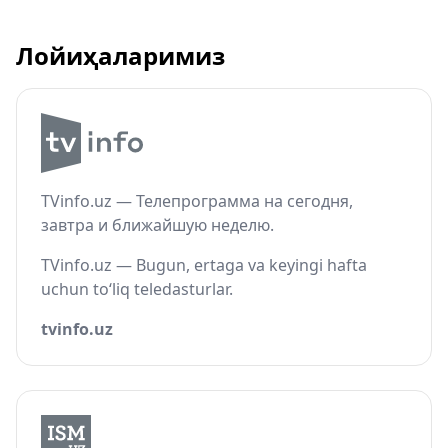
Лойиҳаларимиз
TVinfo.uz — Телепрограмма на сегодня,
завтра и ближайшую неделю.
TVinfo.uz — Bugun, ertaga va keyingi hafta
uchun to‘liq teledasturlar.
tvinfo.uz