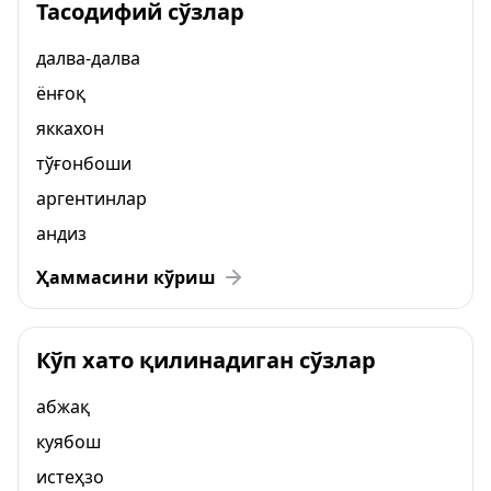
Тасодифий сўзлар
далва-далва
ёнғоқ
яккахон
тўғонбоши
аргентинлар
андиз
Ҳаммасини кўриш
Кўп хато қилинадиган сўзлар
абжақ
куябош
истеҳзо