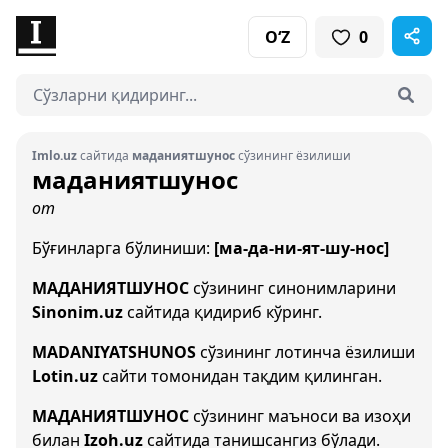
O‘Z
0
Imlo.uz
сайтида
маданиятшунос
сўзининг ёзилиши
маданиятшунос
от
Бўғинларга бўлиниши:
[ма-да-ни-ят-шу-нос]
МАДАНИЯТШУНОС
сўзининг синонимларини
Sinonim.uz
сайтида қидириб кўринг.
MADANIYATSHUNOS
сўзининг лотинча ёзилиши
Lotin.uz
сайти томонидан тақдим қилинган.
МАДАНИЯТШУНОС
сўзининг маъноси ва изоҳи
билан
Izoh.uz
сайтида танишсангиз бўлади.