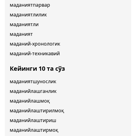
маданиятпарвар
маданиятлилик
маданиятли
маданият
маданий-хронологик
маданий-техникавий
Кейинги 10 та сўз
маданиятшунослик
маданийлашганлик
маданийлашмоқ
маданийлаштирилмоқ
маданийлаштириш
маданийлаштирмоқ