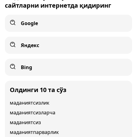
сайтларни интернетда қидиринг
Google
Яндекс
Bing
Олдинги 10 та сўз
маданиятсизлик
маданиятсизларча
маданиятсиз
маданиятпарварлик