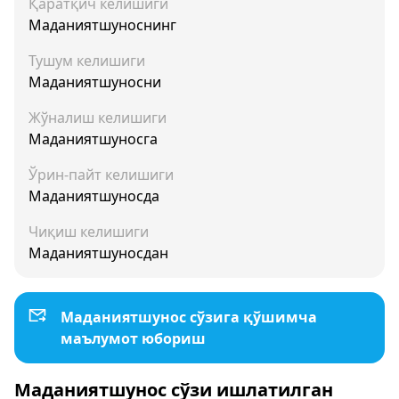
Қаратқич келишиги
Маданиятшуноснинг
Тушум келишиги
Маданиятшуносни
Жўналиш келишиги
Маданиятшуносга
Ўрин-пайт келишиги
Маданиятшуносда
Чиқиш келишиги
Маданиятшуносдан
Маданиятшунос сўзига қўшимча
маълумот юбориш
Маданиятшунос сўзи ишлатилган