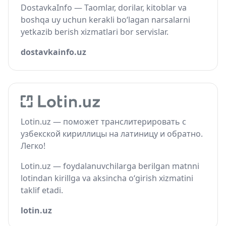
DostavkaInfo — Taomlar, dorilar, kitoblar va
boshqa uy uchun kerakli bo‘lagan narsalarni
yetkazib berish xizmatlari bor servislar.
dostavkainfo.uz
Lotin.uz — поможет транслитерировать с
узбекской кириллицы на латиницу и обратно.
Легко!
Lotin.uz — foydalanuvchilarga berilgan matnni
lotindan kirillga va aksincha o‘girish xizmatini
taklif etadi.
lotin.uz