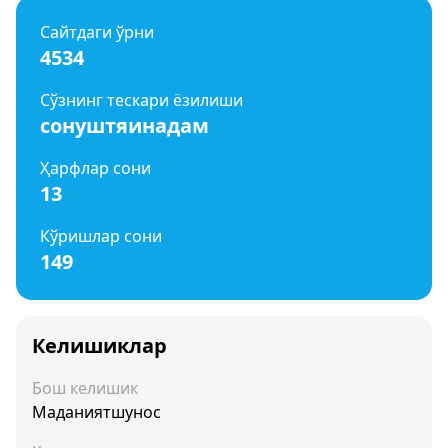
Сайтдаги ўрни
4534
Сўзнинг тескари ёзилиши
сонуштяинадам
Ҳарфлар сони
13
Кўришлар сони
149
Келишиклар
Бош келишик
Маданиятшунос