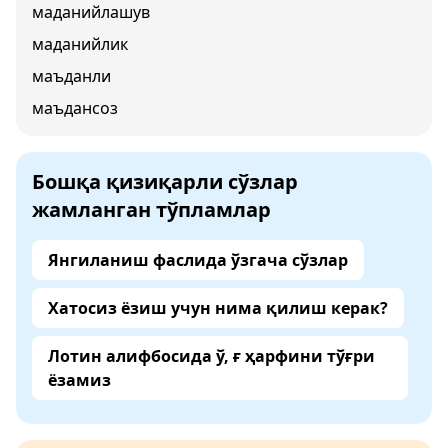
маданийлашув
маданийлик
маъданли
маъдансоз
Бошқа қизиқарли сўзлар
жамланган тўпламлар
Янгиланиш фаслида ўзгача сўзлар
Хатосиз ёзиш учун нима қилиш керак?
Лотин алифбосида ў, ғ ҳарфини тўғри
ёзамиз