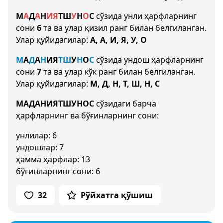
М
А
Д
А
Н
И
Я
Т
Ш
У
Н
О
С
сўзида унли ҳарфларнинг
сони
6
та ва улар қизил ранг билан белгиланган.
Улар қуйидагилар:
А, А, И, Я, У, О
М
А
Д
А
Н
И
Я
Т
Ш
У
Н
О
С
сўзида ундош ҳарфларнинг
сони
7
та ва улар кўк ранг билан белгиланган.
Улар қуйидагилар:
М, Д, Н, Т, Ш, Н, С
МАДАНИЯТШУНОС
сўзидаги барча
ҳарфларнинг ва бўғинларнинг сони:
унлилар: 6
ундошлар: 7
ҳамма ҳарфлар: 13
бўғинларнинг сони: 6
32
Рўйхатга қўшиш