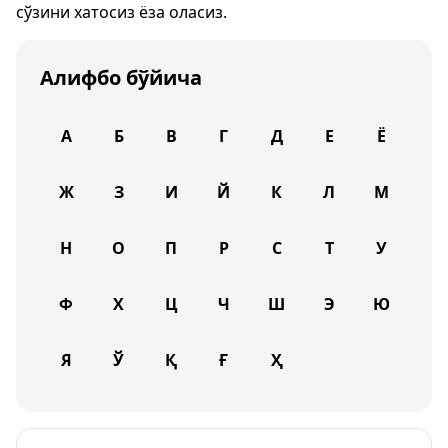
сўзини хатосиз ёза оласиз.
Алифбо бўйича
А
Б
В
Г
Д
Е
Ё
Ж
З
И
Й
К
Л
М
Н
О
П
Р
С
Т
У
Ф
Х
Ц
Ч
Ш
Э
Ю
Я
Ў
Қ
Ғ
Ҳ