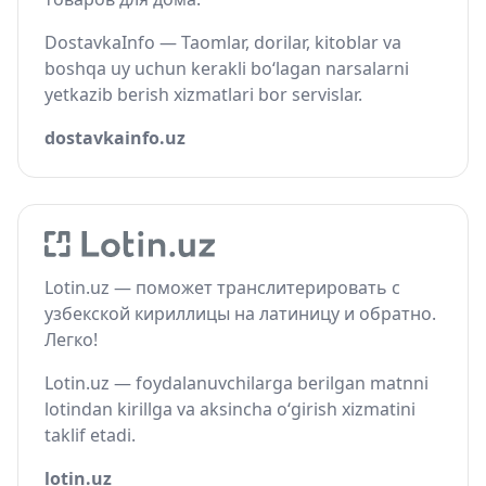
DostavkaInfo — Taomlar, dorilar, kitoblar va
boshqa uy uchun kerakli bo‘lagan narsalarni
yetkazib berish xizmatlari bor servislar.
dostavkainfo.uz
Lotin.uz — поможет транслитерировать с
узбекской кириллицы на латиницу и обратно.
Легко!
Lotin.uz — foydalanuvchilarga berilgan matnni
lotindan kirillga va aksincha o‘girish xizmatini
taklif etadi.
lotin.uz