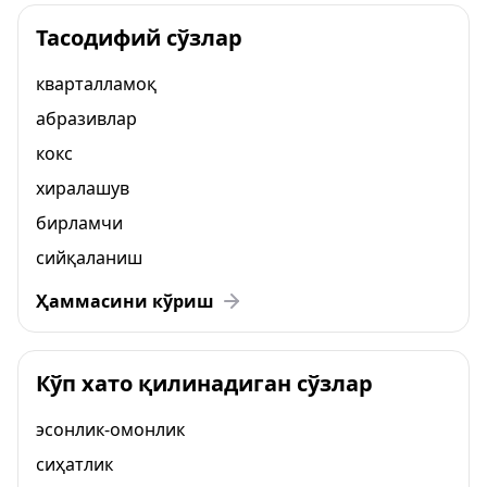
Тасодифий сўзлар
кварталламоқ
абразивлар
кокс
хиралашув
бирламчи
сийқаланиш
Ҳаммасини кўриш
Кўп хато қилинадиган сўзлар
эсонлик-омонлик
сиҳатлик