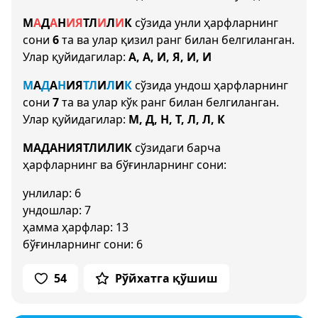
М
А
Д
А
Н
И
Я
Т
Л
И
Л
И
К
сўзида унли ҳарфларнинг
сони
6
та ва улар қизил ранг билан белгиланган.
Улар қуйидагилар:
А, А, И, Я, И, И
М
А
Д
А
Н
И
Я
Т
Л
И
Л
И
К
сўзида ундош ҳарфларнинг
сони
7
та ва улар кўк ранг билан белгиланган.
Улар қуйидагилар:
М, Д, Н, Т, Л, Л, К
МАДАНИЯТЛИЛИК
сўзидаги барча
ҳарфларнинг ва бўғинларнинг сони:
унлилар: 6
ундошлар: 7
ҳамма ҳарфлар: 13
бўғинларнинг сони: 6
54
Рўйхатга қўшиш