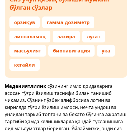
бўлган сўзлар
орзиқув
гамма-дозиметр
липпаламоқ
захира
луғат
масъулият
бионавигация
ука
кегайли
Маданиятлилик
сўзининг имло қоидаларига
асосан тўғри ёзилиш таснифи билан танишиб
чиқамиз. Сўзнинг ўзбек алифбосида лотин ва
кириллда тўғри ёзилиш имлоси, нечта ундош ва
унлидан таркиб топгани ва бехато бўғинга ажратиш
тартиби ҳамда келишикларда қандай тусланишига
оид маълумотлар берилган. Ўйлаймизки, энди сиз