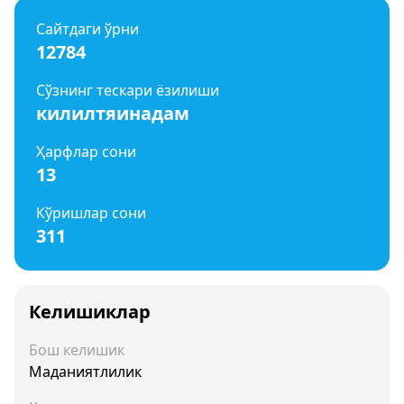
Сайтдаги ўрни
12784
Сўзнинг тескари ёзилиши
килилтяинадам
Ҳарфлар сони
13
Кўришлар сони
311
Келишиклар
Бош келишик
Маданиятлилик