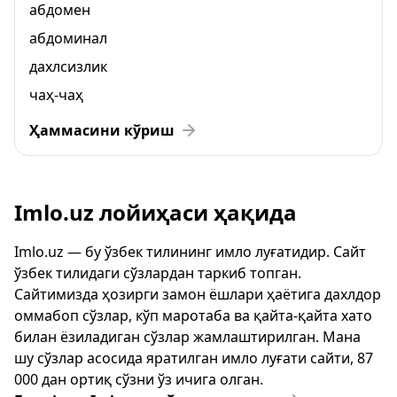
абдомен
абдоминал
дахлсизлик
чаҳ-чаҳ
Ҳаммасини кўриш
Imlo.uz лойиҳаси ҳақида
Imlo.uz — бу ўзбек тилининг имло луғатидир. Сайт
ўзбек тилидаги сўзлардан таркиб топган.
Сайтимизда ҳозирги замон ёшлари ҳаётига дахлдор
оммабоп сўзлар, кўп маротаба ва қайта-қайта хато
билан ёзиладиган сўзлар жамлаштирилган. Мана
шу сўзлар асосида яратилган имло луғати сайти, 87
000 дан ортиқ сўзни ўз ичига олган.