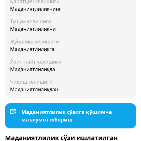
Қаратқич келишиги
Маданиятлиликнинг
Тушум келишиги
Маданиятлиликни
Жўналиш келишиги
Маданиятлиликга
Ўрин-пайт келишиги
Маданиятлиликда
Чиқиш келишиги
Маданиятлиликдан
Маданиятлилик сўзига қўшимча
маълумот юбориш
Маданиятлилик сўзи ишлатилган