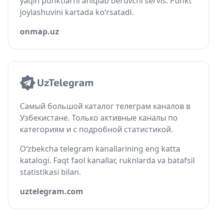
yaqin punktlarni aniqlab beruvchi servis. Punkt
joylashuvini kartada ko‘rsatadi.
onmap.uz
Самый большой каталог телеграм каналов в
Узбекистане. Только активные каналы по
категориям и с подробной статистикой.
O‘zbekcha telegram kanallarining eng katta
katalogi. Faqt faol kanallar, ruknlarda va batafsil
statistikasi bilan.
uztelegram.com