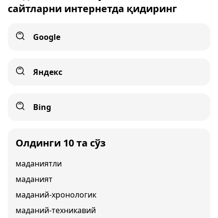
сайтларни интернетда қидиринг
Google
Яндекс
Bing
Олдинги 10 та сўз
маданиятли
маданият
маданий-хронологик
маданий-техникавий