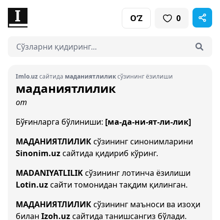
O‘Z
0
Imlo.uz
сайтида
маданиятлилик
сўзининг ёзилиши
маданиятлилик
от
Бўғинларга бўлиниши:
[ма-да-ни-ят-ли-лик]
МАДАНИЯТЛИЛИК
сўзининг синонимларини
Sinonim.uz
сайтида қидириб кўринг.
MADANIYATLILIK
сўзининг лотинча ёзилиши
Lotin.uz
сайти томонидан тақдим қилинган.
МАДАНИЯТЛИЛИК
сўзининг маъноси ва изоҳи
билан
Izoh.uz
сайтида танишсангиз бўлади.