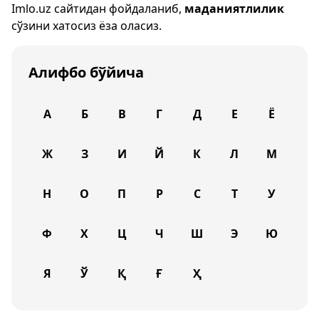
Imlo.uz
сайтидан фойдаланиб,
маданиятлилик
сўзини хатосиз ёза оласиз.
Алифбо бўйича
А
Б
В
Г
Д
Е
Ё
Ж
З
И
Й
К
Л
М
Н
О
П
Р
С
Т
У
Ф
Х
Ц
Ч
Ш
Э
Ю
Я
Ў
Қ
Ғ
Ҳ