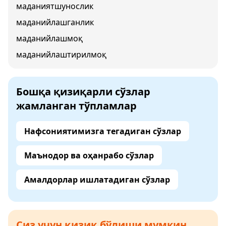
маданиятшунослик
маданийлашганлик
маданийлашмоқ
маданийлаштирилмоқ
Бошқа қизиқарли сўзлар
жамланган тўпламлар
Нафсониятимизга тегадиган сўзлар
Маънодор ва оҳанрабо сўзлар
Амалдорлар ишлатадиган сўзлар
Сиз учун қизиқ бўлиши мумкин