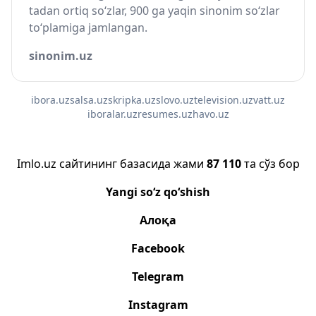
tadan ortiq so‘zlar, 900 ga yaqin sinonim so‘zlar
to‘plamiga jamlangan.
sinonim.uz
ibora.uz
salsa.uz
skripka.uz
slovo.uz
television.uz
vatt.uz
iboralar.uz
resumes.uz
havo.uz
Imlo.uz сайтининг базасида жами
87 110
та сўз бор
Yangi so‘z qo‘shish
Алоқа
Facebook
Telegram
Instagram