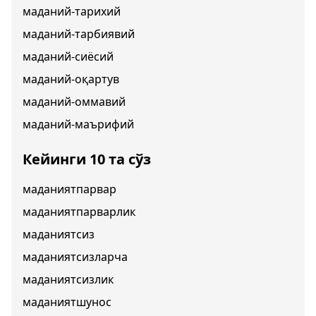
маданий-тарихий
маданий-тарбиявий
маданий-сиёсий
маданий-оқартув
маданий-оммавий
маданий-маърифий
Кейинги 10 та сўз
маданиятпарвар
маданиятпарварлик
маданиятсиз
маданиятсизларча
маданиятсизлик
маданиятшунос