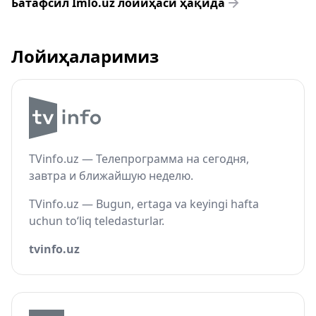
Батафсил Imlo.uz лойиҳаси ҳақида
Лойиҳаларимиз
TVinfo.uz — Телепрограмма на сегодня,
завтра и ближайшую неделю.
TVinfo.uz — Bugun, ertaga va keyingi hafta
uchun to‘liq teledasturlar.
tvinfo.uz