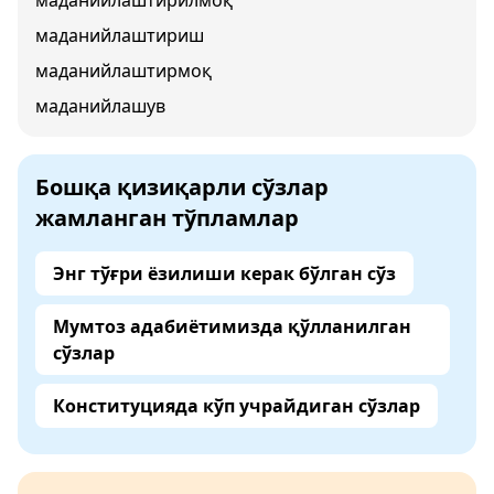
маданийлаштирилмоқ
маданийлаштириш
маданийлаштирмоқ
маданийлашув
Бошқа қизиқарли сўзлар
жамланган тўпламлар
Энг тўғри ёзилиши керак бўлган сўз
Мумтоз адабиётимизда қўлланилган
сўзлар
Конституцияда кўп учрайдиган сўзлар