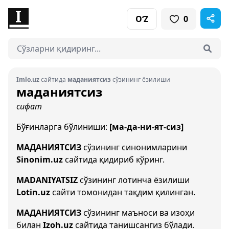
O‘Z
0
Imlo.uz
сайтида
маданиятсиз
сўзининг ёзилиши
маданиятсиз
сифат
Бўғинларга бўлиниши:
[ма-да-ни-ят-сиз]
МАДАНИЯТСИЗ
сўзининг синонимларини
Sinonim.uz
сайтида қидириб кўринг.
MADANIYATSIZ
сўзининг лотинча ёзилиши
Lotin.uz
сайти томонидан тақдим қилинган.
МАДАНИЯТСИЗ
сўзининг маъноси ва изоҳи
билан
Izoh.uz
сайтида танишсангиз бўлади.