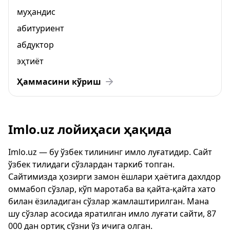
муҳандис
абитуриент
абдуктор
эҳтиёт
Ҳаммасини кўриш
Imlo.uz лойиҳаси ҳақида
Imlo.uz — бу ўзбек тилининг имло луғатидир. Сайт
ўзбек тилидаги сўзлардан таркиб топган.
Сайтимизда ҳозирги замон ёшлари ҳаётига дахлдор
оммабоп сўзлар, кўп маротаба ва қайта-қайта хато
билан ёзиладиган сўзлар жамлаштирилган. Мана
шу сўзлар асосида яратилган имло луғати сайти, 87
000 дан ортиқ сўзни ўз ичига олган.