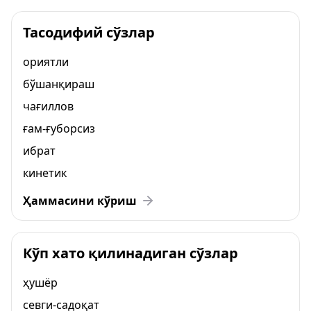
Тасодифий сўзлар
ориятли
бўшанқираш
чағиллов
ғам-ғуборсиз
ибрат
кинетик
Ҳаммасини кўриш
Кўп хато қилинадиган сўзлар
ҳушёр
севги-садоқат