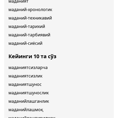
маданият
маданий-хронологик
маданий-техникавий
маданий-тарихий
маданий-тарбиявий
маданий-сиёсий
Кейинги 10 та сўз
маданиятсизларча
маданиятсизлик
маданиятшунос
маданиятшунослик
маданийлашганлик
маданийлашмоқ