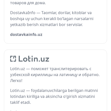
товаров для дома.
DostavkaInfo — Taomlar, dorilar, kitoblar va
boshqa uy uchun kerakli bo‘lagan narsalarni
yetkazib berish xizmatlari bor servislar.
dostavkainfo.uz
Lotin.uz — поможет транслитерировать с
узбекской кириллицы на латиницу и обратно.
Легко!
Lotin.uz — foydalanuvchilarga berilgan matnni
lotindan kirillga va aksincha o‘girish xizmatini
taklif etadi.