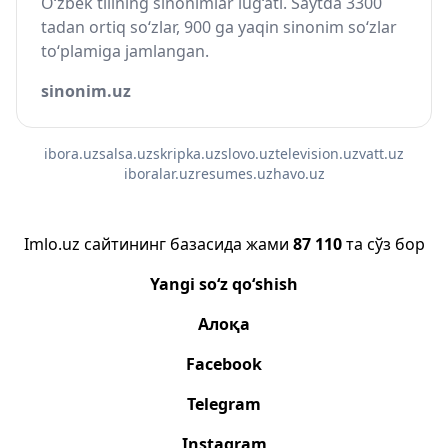
O‘zbek tilining sinonimlar lug‘ati. Saytda 3300
tadan ortiq so‘zlar, 900 ga yaqin sinonim so‘zlar
to‘plamiga jamlangan.
sinonim.uz
ibora.uz
salsa.uz
skripka.uz
slovo.uz
television.uz
vatt.uz
iboralar.uz
resumes.uz
havo.uz
Imlo.uz сайтининг базасида жами
87 110
та сўз бор
Yangi so‘z qo‘shish
Алоқа
Facebook
Telegram
Instagram