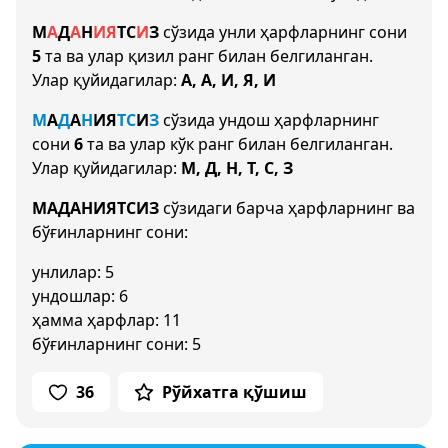
М
А
Д
А
Н
И
Я
Т
С
И
З
сўзида унли ҳарфларнинг сони
5
та ва улар қизил ранг билан белгиланган.
Улар қуйидагилар:
А, А, И, Я, И
М
А
Д
А
Н
И
Я
Т
С
И
З
сўзида ундош ҳарфларнинг
сони
6
та ва улар кўк ранг билан белгиланган.
Улар қуйидагилар:
М, Д, Н, Т, С, З
МАДАНИЯТСИЗ
сўзидаги барча ҳарфларнинг ва
бўғинларнинг сони:
унлилар: 5
ундошлар: 6
ҳамма ҳарфлар: 11
бўғинларнинг сони: 5
36
Рўйхатга қўшиш