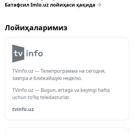
Батафсил Imlo.uz лойиҳаси ҳақида
Лойиҳаларимиз
TVinfo.uz — Телепрограмма на сегодня,
завтра и ближайшую неделю.
TVinfo.uz — Bugun, ertaga va keyingi hafta
uchun to‘liq teledasturlar.
tvinfo.uz