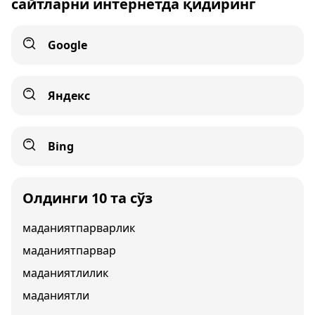
сайтларни интернетда қидиринг
Google
Яндекс
Bing
Олдинги 10 та сўз
маданиятпарварлик
маданиятпарвар
маданиятлилик
маданиятли