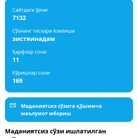
Сайтдаги ўрни
7132
Сўзнинг тескари ёзилиши
зистяинадам
Ҳарфлар сони
11
Кўришлар сони
169
Маданиятсиз сўзига қўшимча
маълумот юбориш
Маданиятсиз сўзи ишлатилган