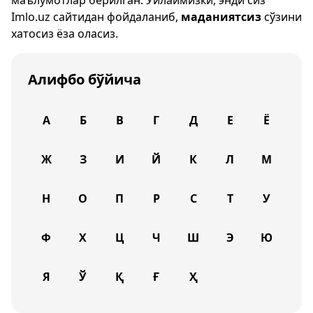
маълумотлар берилган. Ўйлаймизки, энди сиз
Imlo.uz
сайтидан фойдаланиб,
маданиятсиз
сўзини
хатосиз ёза оласиз.
Алифбо бўйича
А
Б
В
Г
Д
Е
Ё
Ж
З
И
Й
К
Л
М
Н
О
П
Р
С
Т
У
Ф
Х
Ц
Ч
Ш
Э
Ю
Я
Ў
Қ
Ғ
Ҳ