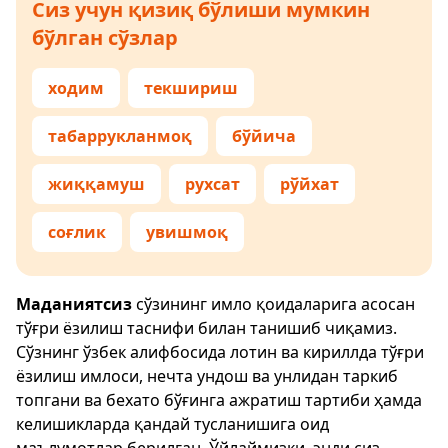
Сиз учун қизиқ бўлиши мумкин
бўлган сўзлар
ходим
текшириш
табаррукланмоқ
бўйича
жиққамуш
рухсат
рўйхат
соғлик
увишмоқ
Маданиятсиз
сўзининг имло қоидаларига асосан
тўғри ёзилиш таснифи билан танишиб чиқамиз.
Сўзнинг ўзбек алифбосида лотин ва кириллда тўғри
ёзилиш имлоси, нечта ундош ва унлидан таркиб
топгани ва бехато бўғинга ажратиш тартиби ҳамда
келишикларда қандай тусланишига оид