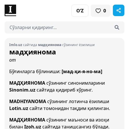
O‘Z
0
Imlo.uz
сайтида
мадҳиянома
сўзининг ёзилиши
мадҳиянома
от
Бўғинларга бўлиниши:
[мад-ҳи-я-но-ма]
МАДҲИЯНОМА
сўзининг синонимларини
Sinonim.uz
сайтида қидириб кўринг.
MADHIYANOMA
сўзининг лотинча ёзилиши
Lotin.uz
сайти томонидан тақдим қилинган.
МАДҲИЯНОМА
сўзининг маъноси ва изоҳи
билан
Izoh.uz
сайтида танишсангиз бўлади.