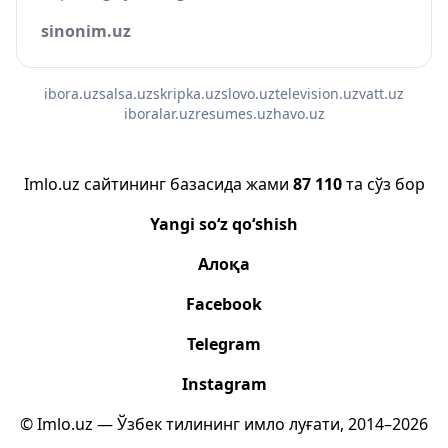
sinonim.uz
ibora.uz
salsa.uz
skripka.uz
slovo.uz
television.uz
vatt.uz
iboralar.uz
resumes.uz
havo.uz
Imlo.uz сайтининг базасида жами
87 110
та сўз бор
Yangi so‘z qo‘shish
Алоқа
Facebook
Telegram
Instagram
© Imlo.uz — Ўзбек тилининг имло луғати, 2014–2026