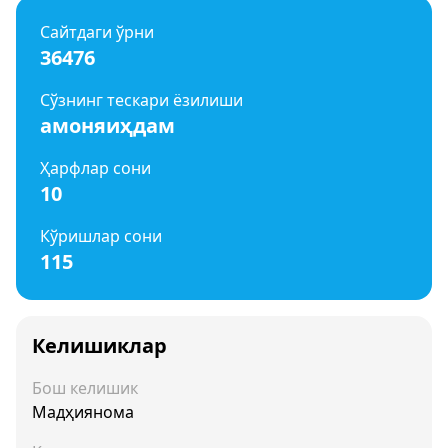
Сайтдаги ўрни
36476
Сўзнинг тескари ёзилиши
амоняиҳдам
Ҳарфлар сони
10
Кўришлар сони
115
Келишиклар
Бош келишик
Мадҳиянома