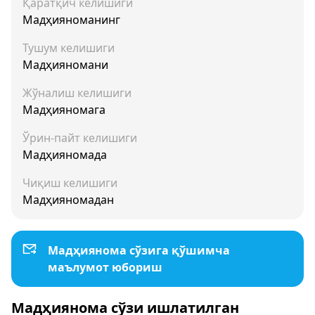
Қаратқич келишиги
Мадҳияноманинг
Тушум келишиги
Мадҳияномани
Жўналиш келишиги
Мадҳияномага
Ўрин-пайт келишиги
Мадҳияномада
Чиқиш келишиги
Мадҳияномадан
Мадҳиянома сўзига қўшимча
маълумот юбориш
Мадҳиянома сўзи ишлатилган