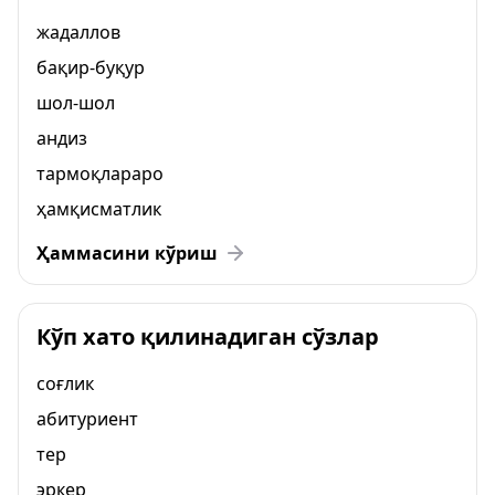
жадаллов
бақир-буқур
шол-шол
андиз
тармоқлараро
ҳамқисматлик
Ҳаммасини кўриш
Кўп хато қилинадиган сўзлар
соғлик
абитуриент
тер
эркер