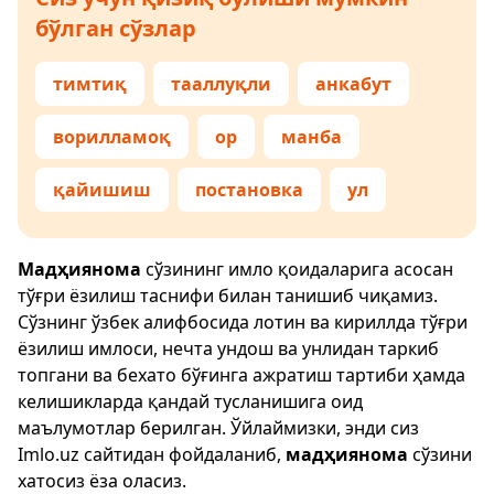
бўлган сўзлар
тимтиқ
тааллуқли
анкабут
ворилламоқ
ор
манба
қайишиш
постановка
ул
Мадҳиянома
сўзининг имло қоидаларига асосан
тўғри ёзилиш таснифи билан танишиб чиқамиз.
Сўзнинг ўзбек алифбосида лотин ва кириллда тўғри
ёзилиш имлоси, нечта ундош ва унлидан таркиб
топгани ва бехато бўғинга ажратиш тартиби ҳамда
келишикларда қандай тусланишига оид
маълумотлар берилган. Ўйлаймизки, энди сиз
Imlo.uz
сайтидан фойдаланиб,
мадҳиянома
сўзини
хатосиз ёза оласиз.