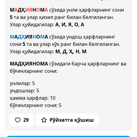
М
А
Д
Ҳ
И
Я
Н
О
М
А
сўзида унли ҳарфларнинг сони
5
та ва улар қизил ранг билан белгиланган.
Улар қуйидагилар:
А, И, Я, О, А
М
А
Д
Ҳ
И
Я
Н
О
М
А
сўзида ундош ҳарфларнинг
сони
5
та ва улар кўк ранг билан белгиланган.
Улар қуйидагилар:
М, Д, Ҳ, Н, М
МАДҲИЯНОМА
сўзидаги барча ҳарфларнинг ва
бўғинларнинг сони:
унлилар: 5
ундошлар: 5
ҳамма ҳарфлар: 10
бўғинларнинг сони: 5
29
Рўйхатга қўшиш