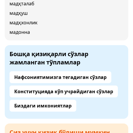
мадҳталаб
мадҳуш
мадҳхонлик
мадонна
Бошқа қизиқарли сўзлар
жамланган тўпламлар
Нафсониятимизга тегадиган сўзлар
Конституцияда кўп учрайдиган сўзлар
Биздаги имкониятлар
Сиз учун қизиқ бўлиши мумкин