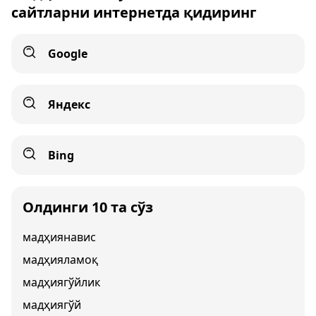
сайтларни интернетда қидиринг
Google
Яндекс
Bing
Олдинги 10 та сўз
мадҳиянавис
мадҳияламоқ
мадҳиягўйлик
мадҳиягўй