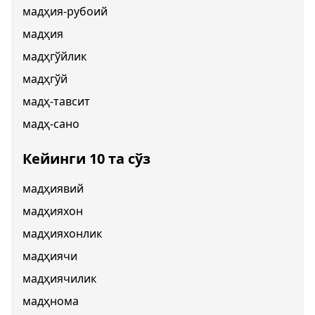
мадҳия-рубоий
мадҳия
мадҳгўйлик
мадҳгўй
мадҳ-тавсит
мадҳ-сано
Кейинги 10 та сўз
мадҳиявий
мадҳияхон
мадҳияхонлик
мадҳиячи
мадҳиячилик
мадҳнома