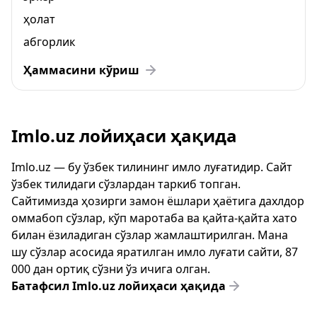
ҳолат
абгорлик
Ҳаммасини кўриш
Imlo.uz лойиҳаси ҳақида
Imlo.uz — бу ўзбек тилининг имло луғатидир. Сайт
ўзбек тилидаги сўзлардан таркиб топган.
Сайтимизда ҳозирги замон ёшлари ҳаётига дахлдор
оммабоп сўзлар, кўп маротаба ва қайта-қайта хато
билан ёзиладиган сўзлар жамлаштирилган. Мана
шу сўзлар асосида яратилган имло луғати сайти, 87
000 дан ортиқ сўзни ўз ичига олган.
Батафсил Imlo.uz лойиҳаси ҳақида