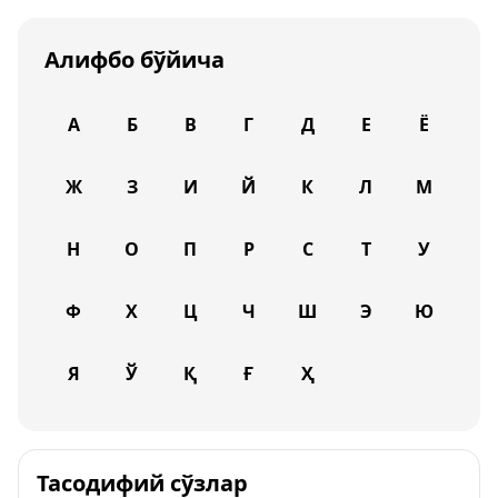
Алифбо бўйича
А
Б
В
Г
Д
Е
Ё
Ж
З
И
Й
К
Л
М
Н
О
П
Р
С
Т
У
Ф
Х
Ц
Ч
Ш
Э
Ю
Я
Ў
Қ
Ғ
Ҳ
Тасодифий сўзлар