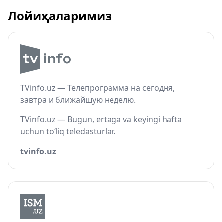
Лойиҳаларимиз
TVinfo.uz — Телепрограмма на сегодня,
завтра и ближайшую неделю.
TVinfo.uz — Bugun, ertaga va keyingi hafta
uchun to‘liq teledasturlar.
tvinfo.uz