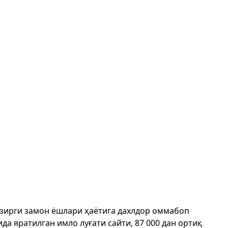
ҳозирги замон ёшлари ҳаётига дахлдор оммабоп
да яратилган имло луғати сайти, 87 000 дан ортиқ