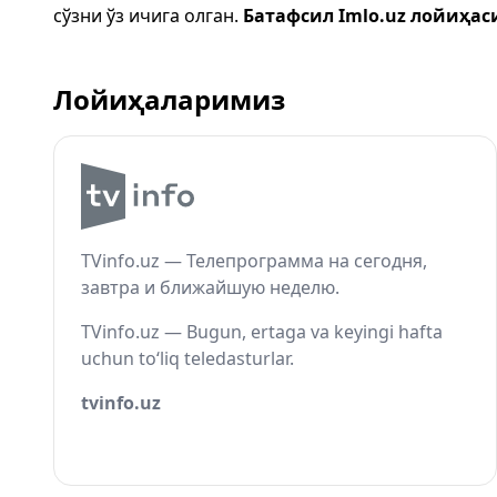
сўзни ўз ичига олган.
Батафсил Imlo.uz лойиҳас
Лойиҳаларимиз
TVinfo.uz — Телепрограмма на сегодня,
завтра и ближайшую неделю.
TVinfo.uz — Bugun, ertaga va keyingi hafta
uchun to‘liq teledasturlar.
tvinfo.uz