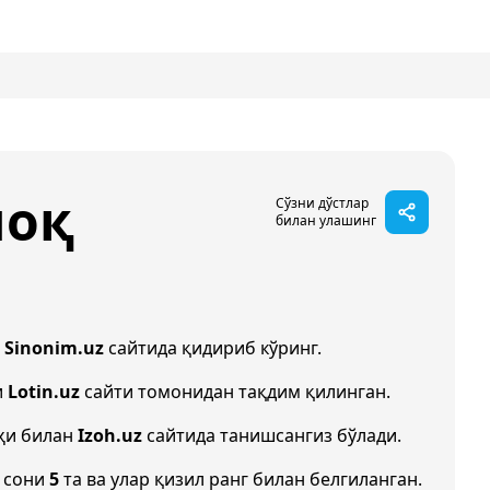
моқ
Сўзни дўстлар
билан улашинг
и
Sinonim.uz
сайтида қидириб кўринг.
и
Lotin.uz
сайти томонидан тақдим қилинган.
ҳи билан
Izoh.uz
сайтида танишсангиз бўлади.
 сони
5
та ва улар қизил ранг билан белгиланган.