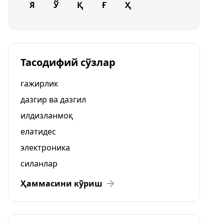
Я
Ў
Қ
Ғ
Ҳ
Тасодифий сўзлар
гажирлик
дазгир ва дазгил
илдизланмоқ
елатидес
электроника
силанлар
Ҳаммасини кўриш