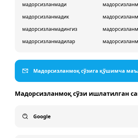
мадорсизланмади
мадорсизланм
мадорсизланмадик
мадорсизлан
мадорсизланмадингиз
мадорсизланм
мадорсизланмадилар
мадорсизланм
Мадорсизланмоқ сўзига қўшимча ма
Мадорсизланмоқ сўзи ишлатилган са
Google