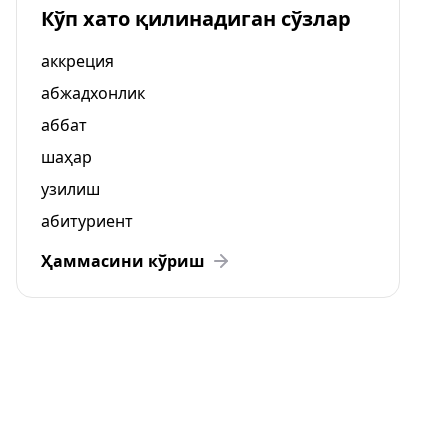
Кўп хато қилинадиган сўзлар
аккреция
абжадхонлик
аббат
шаҳар
узилиш
абитуриент
Ҳаммасини кўриш