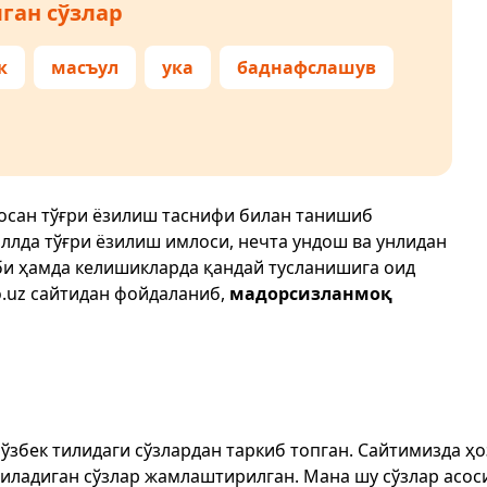
ган сўзлар
к
масъул
ука
баднафслашув
осан тўғри ёзилиш таснифи билан танишиб
иллда тўғри ёзилиш имлоси, нечта ундош ва унлидан
би ҳамда келишикларда қандай тусланишига оид
.uz
сайтидан фойдаланиб,
мадорсизланмоқ
т ўзбек тилидаги сўзлардан таркиб топган. Сайтимизда 
ёзиладиган сўзлар жамлаштирилган. Мана шу сўзлар асоси