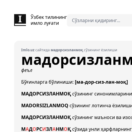
Ўзбек тилининг
имло луғати
Imlo.uz
сайтида
мадорсизланмоқ
сўзининг ёзилиши
мадорсизлан
феъл
Бўғинларга бўлиниши:
[ма-дор-сиз-лан-моқ]
МАДОРСИЗЛАНМОҚ
сўзининг синонимларин
MADORSIZLANMOQ
сўзининг лотинча ёзилиш
МАДОРСИЗЛАНМОҚ
сўзининг маъноси ва изо
М
А
Д
О
Р
С
И
З
Л
А
Н
М
О
Қ
сўзида унли ҳарфларнинг