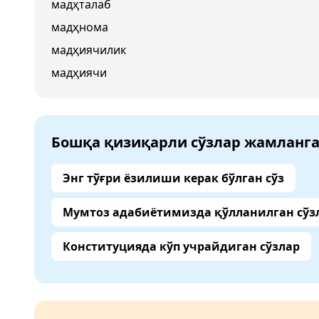
мадҳталаб
мадҳнома
мадҳиячилик
мадҳиячи
Бошқа қизиқарли сўзлар жамланг
Энг тўғри ёзилиши керак бўлган сўз
Мумтоз адабиётимизда қўлланилган сўз
Конституцияда кўп учрайдиган сўзлар