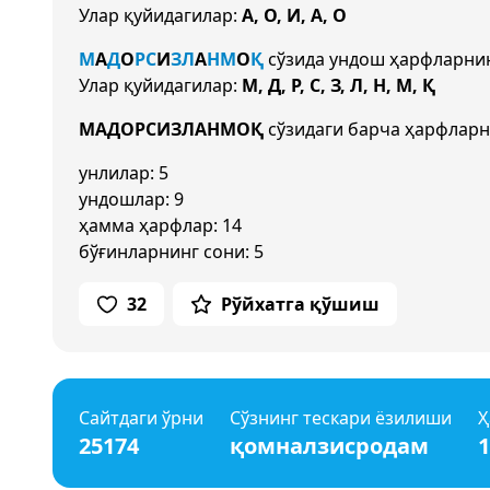
Улар қуйидагилар:
А, О, И, А, О
М
А
Д
О
Р
С
И
З
Л
А
Н
М
О
Қ
сўзида ундош ҳарфларни
Улар қуйидагилар:
М, Д, Р, С, З, Л, Н, М, Қ
МАДОРСИЗЛАНМОҚ
сўзидаги барча ҳарфларн
унлилар: 5
ундошлар: 9
ҳамма ҳарфлар: 14
бўғинларнинг сони: 5
32
Рўйхатга қўшиш
Сайтдаги ўрни
Сўзнинг тескари ёзилиши
Ҳ
25174
қомналзисродам
1