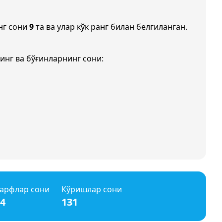
нг сони
9
та ва улар кўк ранг билан белгиланган.
инг ва бўғинларнинг сони:
арфлар сони
Кўришлар сони
4
131