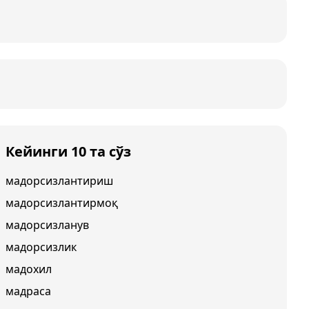
Кейинги 10 та сўз
мадорсизлантириш
мадорсизлантирмоқ
мадорсизланув
мадорсизлик
мадохил
мадраса