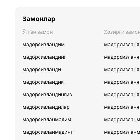
Замонлар
Ўтган замон
Ҳозирги замо
мадорсизландим
мадорсизлан
мадорсизландинг
мадорсизланя
мадорсизланди
мадорсизланя
мадорсизландик
мадорсизлан
мадорсизландингиз
мадорсизланя
мадорсизландилар
мадорсизланя
мадорсизланмадим
мадорсизлан
мадорсизланмадинг
мадорсизланм