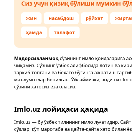
Сиз учун қизиқ бўлиши мумкин бўл
жин
насабдош
рўйхат
жирта
ҳамда
талафот
Мадорсизланмоқ
сўзининг имло қоидаларига ас
чиқамиз. Сўзнинг ўзбек алифбосида лотин ва кир
таркиб топгани ва бехато бўғинга ажратиш тарти
маълумотлар берилган. Ўйлаймизки, энди сиз
Imlo
сўзини хатосиз ёза оласиз.
Imlo.uz лойиҳаси ҳақида
Imlo.uz — бу ўзбек тилининг имло луғатидир. Сай
сўзлар, кўп маротаба ва қайта-қайта хато билан 