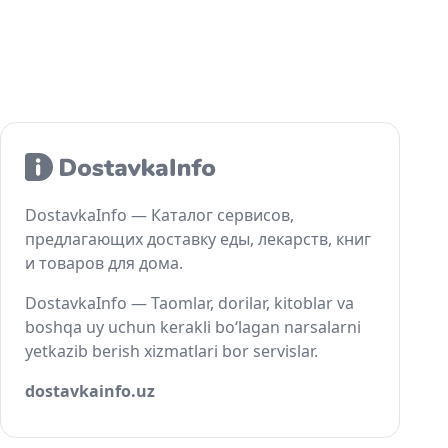
DostavkaInfo — Каталог сервисов,
предлагающих доставку еды, лекарств, книг
и товаров для дома.
DostavkaInfo — Taomlar, dorilar, kitoblar va
boshqa uy uchun kerakli bo‘lagan narsalarni
yetkazib berish xizmatlari bor servislar.
dostavkainfo.uz