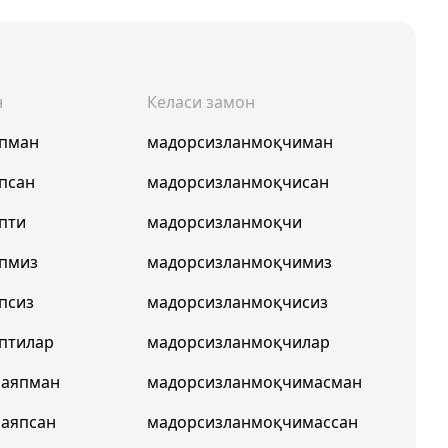
н
Келаси замон
япман
мадорсизланмоқчиман
псан
мадорсизланмоқчисан
пти
мадорсизланмоқчи
япмиз
мадорсизланмоқчимиз
псиз
мадорсизланмоқчисиз
птилар
мадорсизланмоқчилар
маяпман
мадорсизланмоқчимасман
аяпсан
мадорсизланмоқчимассан