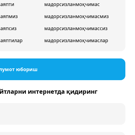
аяпти
мадорсизланмоқчимас
маяпмиз
мадорсизланмоқчимасмиз
аяпсиз
мадорсизланмоқчимассиз
аяптилар
мадорсизланмоқчимаслар
ълумот юбориш
йтларни интернетда қидиринг