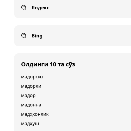
Яндекс
Bing
Олдинги 10 та сўз
мадорсиз
мадорли
мадор
мадонна
мадҳхонлик
мадҳуш