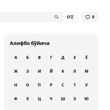
O‘Z
0
Алифбо бўйича
А
Б
В
Г
Д
Е
Ё
Ж
З
И
Й
К
Л
М
Н
О
П
Р
С
Т
У
Ф
Х
Ц
Ч
Ш
Э
Ю