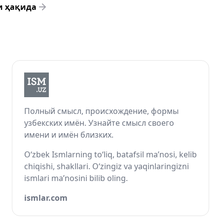
и ҳақида
Полный смысл, происхождение, формы
узбекских имён. Узнайте смысл своего
имени и имён близких.
O‘zbek Ismlarning to‘liq, batafsil ma’nosi, kelib
chiqishi, shakllari. O‘zingiz va yaqinlaringizni
ismlari ma’nosini bilib oling.
ismlar.com