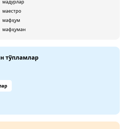
мадурлар
маестро
мафҳум
мафҳуман
ан тўпламлар
лар