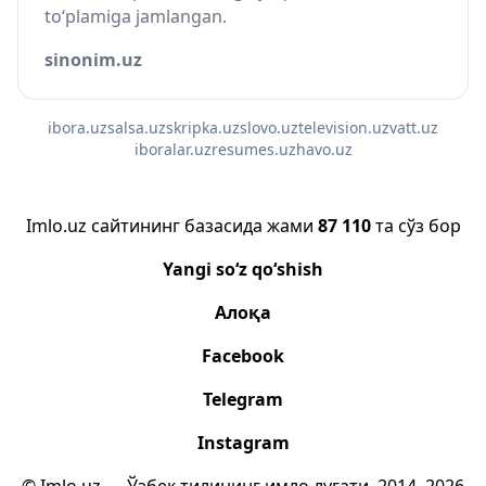
to‘plamiga jamlangan.
sinonim.uz
ibora.uz
salsa.uz
skripka.uz
slovo.uz
television.uz
vatt.uz
iboralar.uz
resumes.uz
havo.uz
Imlo.uz сайтининг базасида жами
87 110
та сўз бор
Yangi so‘z qo‘shish
Алоқа
Facebook
Telegram
Instagram
© Imlo.uz — Ўзбек тилининг имло луғати, 2014–2026