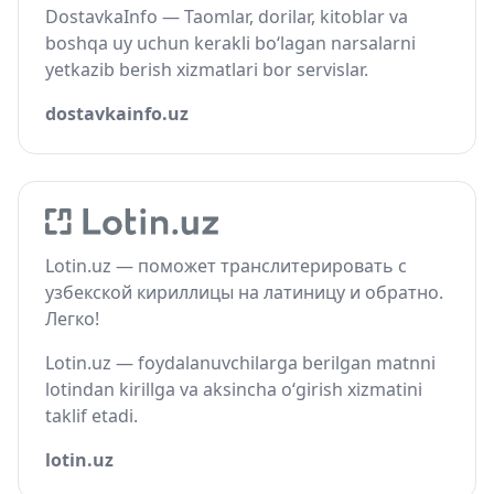
DostavkaInfo — Taomlar, dorilar, kitoblar va
boshqa uy uchun kerakli bo‘lagan narsalarni
yetkazib berish xizmatlari bor servislar.
dostavkainfo.uz
Lotin.uz — поможет транслитерировать с
узбекской кириллицы на латиницу и обратно.
Легко!
Lotin.uz — foydalanuvchilarga berilgan matnni
lotindan kirillga va aksincha o‘girish xizmatini
taklif etadi.
lotin.uz