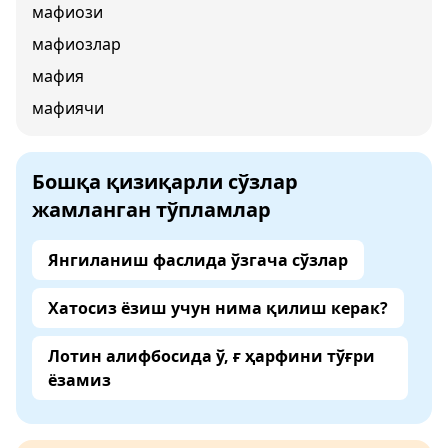
мафиози
мафиозлар
мафия
мафиячи
Бошқа қизиқарли сўзлар
жамланган тўпламлар
Янгиланиш фаслида ўзгача сўзлар
Хатосиз ёзиш учун нима қилиш керак?
Лотин алифбосида ў, ғ ҳарфини тўғри
ёзамиз