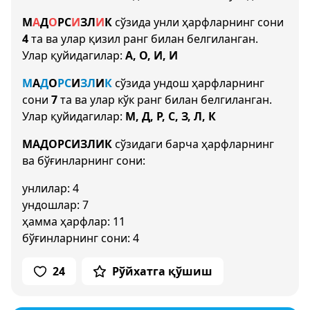
М
А
Д
О
Р
С
И
З
Л
И
К
сўзида унли ҳарфларнинг сони
4
та ва улар қизил ранг билан белгиланган.
Улар қуйидагилар:
А, О, И, И
М
А
Д
О
Р
С
И
З
Л
И
К
сўзида ундош ҳарфларнинг
сони
7
та ва улар кўк ранг билан белгиланган.
Улар қуйидагилар:
М, Д, Р, С, З, Л, К
МАДОРСИЗЛИК
сўзидаги барча ҳарфларнинг
ва бўғинларнинг сони:
унлилар: 4
ундошлар: 7
ҳамма ҳарфлар: 11
бўғинларнинг сони: 4
24
Рўйхатга қўшиш