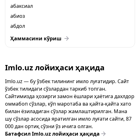
абаксиал
абиоз
абдол
Ҳаммасини кўриш
Imlo.uz лойиҳаси ҳақида
Imlo.uz — бу ўзбек тилининг имло луғатидир. Сайт
ўзбек тилидаги сўзлардан таркиб топган.
Сайтимизда ҳозирги замон ёшлари ҳаётига дахлдор
оммабоп сўзлар, кўп маротаба ва қайта-қайта хато
билан ёзиладиган сўзлар жамлаштирилган. Мана
шу сўзлар асосида яратилган имло луғати сайти, 87
000 дан ортиқ сўзни ўз ичига олган.
Батафсил Imlo.uz лойиҳаси ҳақида