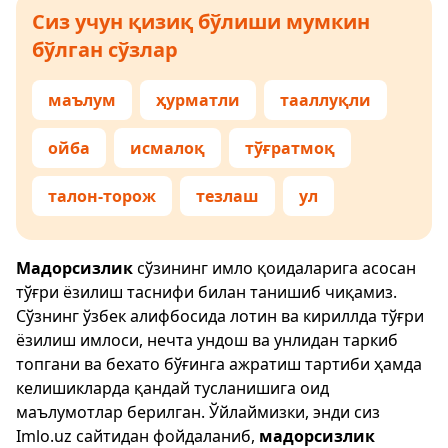
Сиз учун қизиқ бўлиши мумкин
бўлган сўзлар
маълум
ҳурматли
тааллуқли
ойба
исмалоқ
тўғратмоқ
талон-торож
тезлаш
ул
Мадорсизлик
сўзининг имло қоидаларига асосан
тўғри ёзилиш таснифи билан танишиб чиқамиз.
Сўзнинг ўзбек алифбосида лотин ва кириллда тўғри
ёзилиш имлоси, нечта ундош ва унлидан таркиб
топгани ва бехато бўғинга ажратиш тартиби ҳамда
келишикларда қандай тусланишига оид
маълумотлар берилган. Ўйлаймизки, энди сиз
Imlo.uz
сайтидан фойдаланиб,
мадорсизлик