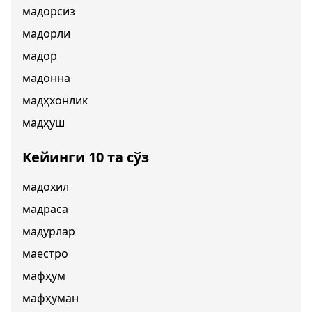
мадорсиз
мадорли
мадор
мадонна
мадҳхонлик
мадҳуш
Кейинги 10 та сўз
мадохил
мадраса
мадурлар
маестро
мафҳум
мафҳуман