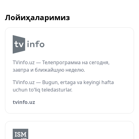
Лойиҳаларимиз
TVinfo.uz — Телепрограмма на сегодня,
завтра и ближайшую неделю.
TVinfo.uz — Bugun, ertaga va keyingi hafta
uchun to‘liq teledasturlar.
tvinfo.uz