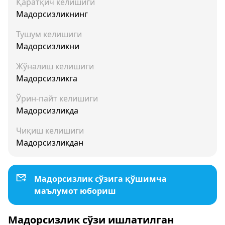
Қаратқич келишиги
Мадорсизликнинг
Тушум келишиги
Мадорсизликни
Жўналиш келишиги
Мадорсизликга
Ўрин-пайт келишиги
Мадорсизликда
Чиқиш келишиги
Мадорсизликдан
Мадорсизлик сўзига қўшимча
маълумот юбориш
Мадорсизлик сўзи ишлатилган