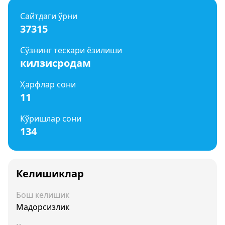
Сайтдаги ўрни
37315
Сўзнинг тескари ёзилиши
килзисродам
Ҳарфлар сони
11
Кўришлар сони
134
Келишиклар
Бош келишик
Мадорсизлик