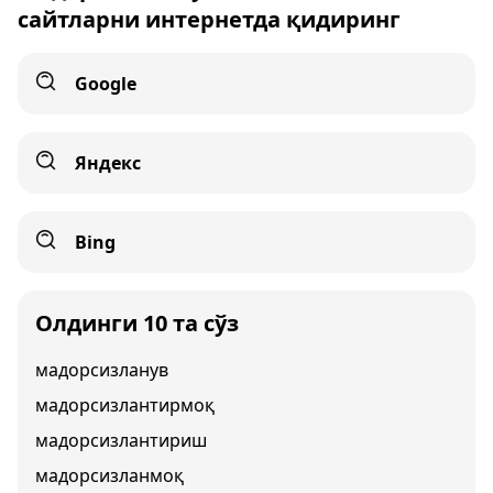
сайтларни интернетда қидиринг
Google
Яндекс
Bing
Олдинги 10 та сўз
мадорсизланув
мадорсизлантирмоқ
мадорсизлантириш
мадорсизланмоқ