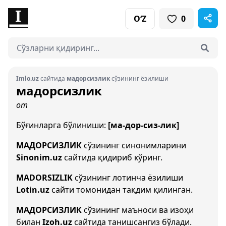
O‘Z
0
Imlo.uz
сайтида
мадорсизлик
сўзининг ёзилиши
мадорсизлик
от
Бўғинларга бўлиниши:
[ма-дор-сиз-лик]
МАДОРСИЗЛИК
сўзининг синонимларини
Sinonim.uz
сайтида қидириб кўринг.
MADORSIZLIK
сўзининг лотинча ёзилиши
Lotin.uz
сайти томонидан тақдим қилинган.
МАДОРСИЗЛИК
сўзининг маъноси ва изоҳи
билан
Izoh.uz
сайтида танишсангиз бўлади.