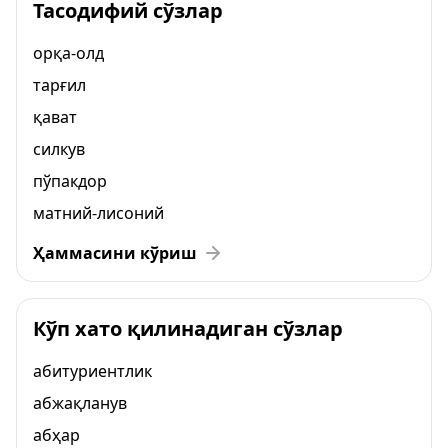
Тасодифий сўзлар
орқа-олд
тарғил
қават
силкув
пўпакдор
матний-лисоний
Ҳаммасини кўриш
Кўп хато қилинадиган сўзлар
абитуриентлик
абжақланув
абҳар