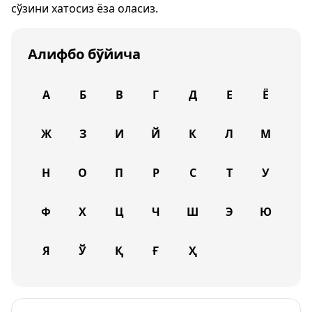
сўзини хатосиз ёза оласиз.
Алифбо бўйича
А
Б
В
Г
Д
Е
Ё
Ж
З
И
Й
К
Л
М
Н
О
П
Р
С
Т
У
Ф
Х
Ц
Ч
Ш
Э
Ю
Я
Ў
Қ
Ғ
Ҳ