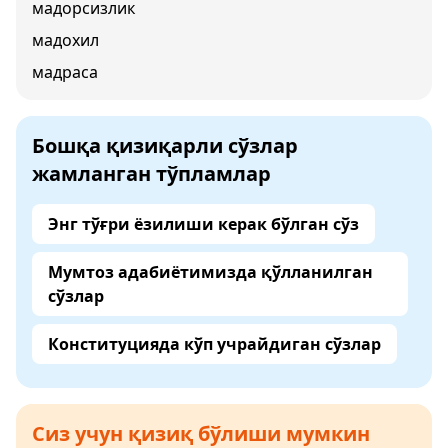
мадорсизлик
мадохил
мадраса
Бошқа қизиқарли сўзлар
жамланган тўпламлар
Энг тўғри ёзилиши керак бўлган сўз
Мумтоз адабиётимизда қўлланилган
сўзлар
Конституцияда кўп учрайдиган сўзлар
Сиз учун қизиқ бўлиши мумкин