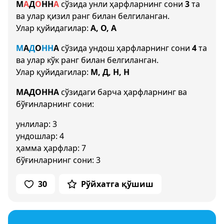
М
А
Д
О
Н
Н
А
сўзида унли ҳарфларнинг сони
3
та
ва улар қизил ранг билан белгиланган.
Улар қуйидагилар:
А, О, А
М
А
Д
О
Н
Н
А
сўзида ундош ҳарфларнинг сони
4
та
ва улар кўк ранг билан белгиланган.
Улар қуйидагилар:
М, Д, Н, Н
МАДОННА
сўзидаги барча ҳарфларнинг ва
бўғинларнинг сони:
унлилар: 3
ундошлар: 4
ҳамма ҳарфлар: 7
бўғинларнинг сони: 3
30
Рўйхатга қўшиш