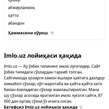
абжирланмоқ
ҳатто
абандон
Ҳаммасини кўриш
Imlo.uz лойиҳаси ҳақида
Imlo.uz — бу ўзбек тилининг имло луғатидир. Сайт
ўзбек тилидаги сўзлардан таркиб топган.
Сайтимизда ҳозирги замон ёшлари ҳаётига дахлдор
оммабоп сўзлар, кўп маротаба ва қайта-қайта хато
билан ёзиладиган сўзлар жамлаштирилган. Мана
шу сўзлар асосида яратилган имло луғати сайти, 87
000 дан ортиқ сўзни ўз ичига олган.
Батафсил Imlo.uz лойиҳаси ҳақида