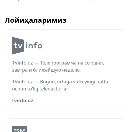
Лойиҳаларимиз
TVinfo.uz — Телепрограмма на сегодня,
завтра и ближайшую неделю.
TVinfo.uz — Bugun, ertaga va keyingi hafta
uchun to‘liq teledasturlar.
tvinfo.uz