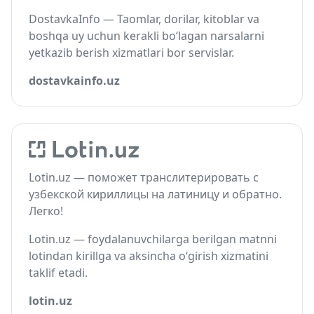
DostavkaInfo — Taomlar, dorilar, kitoblar va
boshqa uy uchun kerakli bo‘lagan narsalarni
yetkazib berish xizmatlari bor servislar.
dostavkainfo.uz
Lotin.uz — поможет транслитерировать с
узбекской кириллицы на латиницу и обратно.
Легко!
Lotin.uz — foydalanuvchilarga berilgan matnni
lotindan kirillga va aksincha o‘girish xizmatini
taklif etadi.
lotin.uz