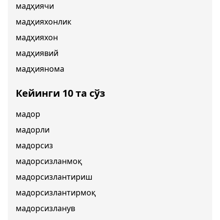
мадҳиячи
мадҳияхонлик
мадҳияхон
мадҳиявий
мадҳиянома
Кейинги 10 та сўз
мадор
мадорли
мадорсиз
мадорсизланмоқ
мадорсизлантириш
мадорсизлантирмоқ
мадорсизланув