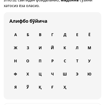
Imlo.uz
сайтидан фойдаланиб,
мадонна
сўзини
хатосиз ёза оласиз.
Алифбо бўйича
А
Б
В
Г
Д
Е
Ё
Ж
З
И
Й
К
Л
М
Н
О
П
Р
С
Т
У
Ф
Х
Ц
Ч
Ш
Э
Ю
Я
Ў
Қ
Ғ
Ҳ