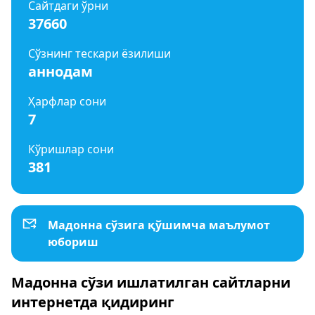
Сайтдаги ўрни
37660
Сўзнинг тескари ёзилиши
аннодам
Ҳарфлар сони
7
Кўришлар сони
381
Мадонна сўзига қўшимча маълумот
юбориш
Мадонна сўзи ишлатилган сайтларни
интернетда қидиринг