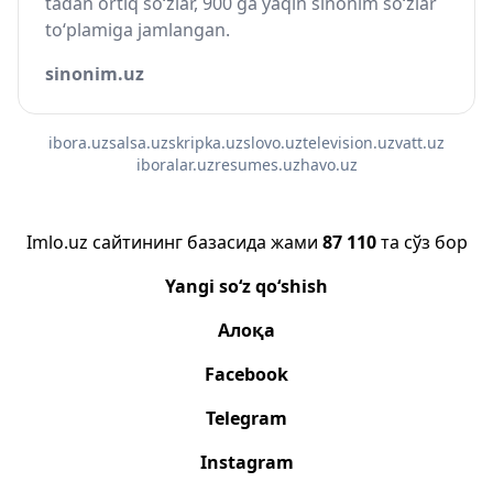
tadan ortiq so‘zlar, 900 ga yaqin sinonim so‘zlar
to‘plamiga jamlangan.
sinonim.uz
ibora.uz
salsa.uz
skripka.uz
slovo.uz
television.uz
vatt.uz
iboralar.uz
resumes.uz
havo.uz
Imlo.uz сайтининг базасида жами
87 110
та сўз бор
Yangi so‘z qo‘shish
Алоқа
Facebook
Telegram
Instagram