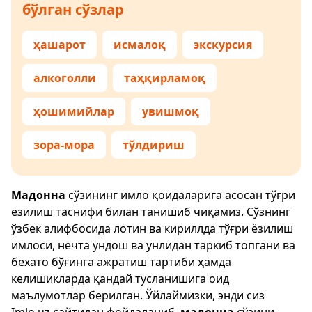
бўлган сўзлар
ҳашарот
исмалоқ
экскурсия
алкоголли
таҳқирламоқ
ҳошимийлар
увишмоқ
зора-мора
тўлдириш
Мадонна
сўзининг имло қоидаларига асосан тўғри
ёзилиш таснифи билан танишиб чиқамиз. Сўзнинг
ўзбек алифбосида лотин ва кириллда тўғри ёзилиш
имлоси, нечта ундош ва унлидан таркиб топгани ва
бехато бўғинга ажратиш тартиби ҳамда
келишикларда қандай тусланишига оид
маълумотлар берилган. Ўйлаймизки, энди сиз