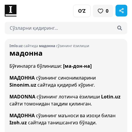
O‘Z
0
Imlo.uz
сайтида
мадонна
сўзининг ёзилиши
мадонна
Бўғинларга бўлиниши:
[ма-дон-на]
МАДОННА
сўзининг синонимларини
Sinonim.uz
сайтида қидириб кўринг.
MADONNA
сўзининг лотинча ёзилиши
Lotin.uz
сайти томонидан тақдим қилинган.
МАДОННА
сўзининг маъноси ва изоҳи билан
Izoh.uz
сайтида танишсангиз бўлади.