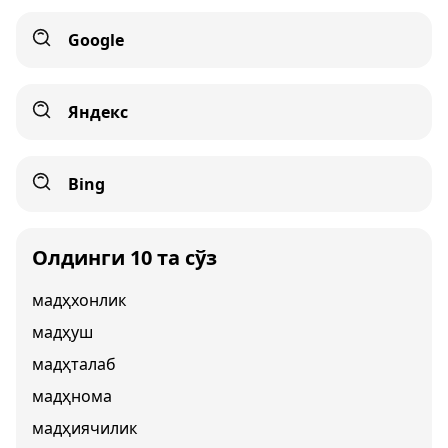
Google
Яндекс
Bing
Олдинги 10 та сўз
мадҳхонлик
мадҳуш
мадҳталаб
мадҳнома
мадҳиячилик