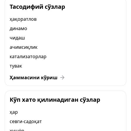
Тасодифий сўзлар
ҳақоратлов
динамо
чидаш
ачимсиқлик
катализаторлар
тувак
Ҳаммасини кўриш
Кўп хато қилинадиган сўзлар
ҳар
севги-садоқат
ҳушёр