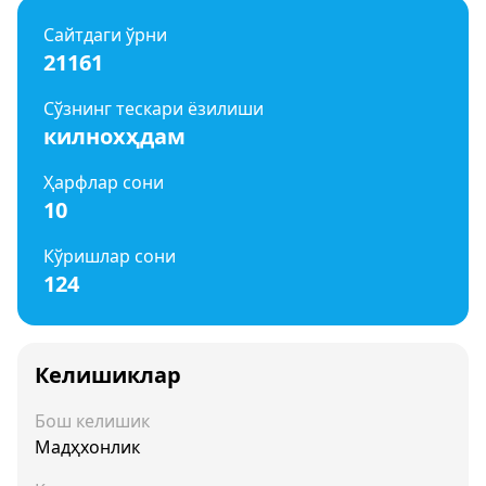
Сайтдаги ўрни
21161
Сўзнинг тескари ёзилиши
килнохҳдам
Ҳарфлар сони
10
Кўришлар сони
124
Келишиклар
Бош келишик
Мадҳхонлик