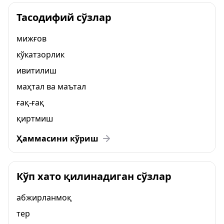
Тасодифий сўзлар
мижғов
кўкатзорлик
ивитилиш
маҳтал ва маътал
ғақ-ғақ
қиртмиш
Ҳаммасини кўриш
Кўп хато қилинадиган сўзлар
абжирланмоқ
тер