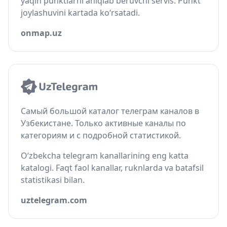
yaqin punktlarni aniqlab beruvchi servis. Punkt
joylashuvini kartada ko‘rsatadi.
onmap.uz
Самый большой каталог телеграм каналов в
Узбекистане. Только активные каналы по
категориям и с подробной статистикой.
O‘zbekcha telegram kanallarining eng katta
katalogi. Faqt faol kanallar, ruknlarda va batafsil
statistikasi bilan.
uztelegram.com