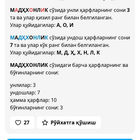
М
А
Д
Ҳ
Х
О
Н
Л
И
К
сўзида унли ҳарфларнинг сони
3
та ва улар қизил ранг билан белгиланган.
Улар қуйидагилар:
А, О, И
М
А
Д
Ҳ
Х
О
Н
Л
И
К
сўзида ундош ҳарфларнинг сони
7
та ва улар кўк ранг билан белгиланган.
Улар қуйидагилар:
М, Д, Ҳ, Х, Н, Л, К
МАДҲХОНЛИК
сўзидаги барча ҳарфларнинг ва
бўғинларнинг сони:
унлилар: 3
ундошлар: 7
ҳамма ҳарфлар: 10
бўғинларнинг сони: 3
27
Рўйхатга қўшиш