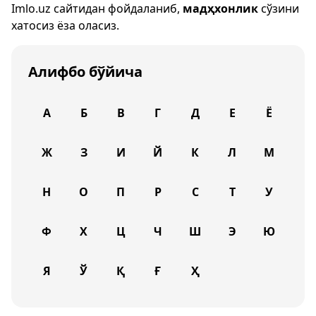
Imlo.uz
сайтидан фойдаланиб,
мадҳхонлик
сўзини
хатосиз ёза оласиз.
Алифбо бўйича
А
Б
В
Г
Д
Е
Ё
Ж
З
И
Й
К
Л
М
Н
О
П
Р
С
Т
У
Ф
Х
Ц
Ч
Ш
Э
Ю
Я
Ў
Қ
Ғ
Ҳ