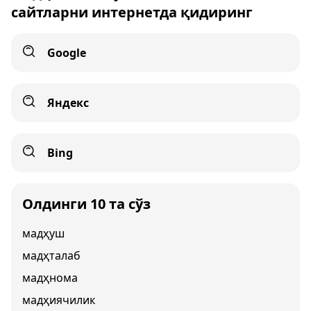
сайтларни интернетда қидиринг
Google
Яндекс
Bing
Олдинги 10 та сўз
мадҳуш
мадҳталаб
мадҳнома
мадҳиячилик