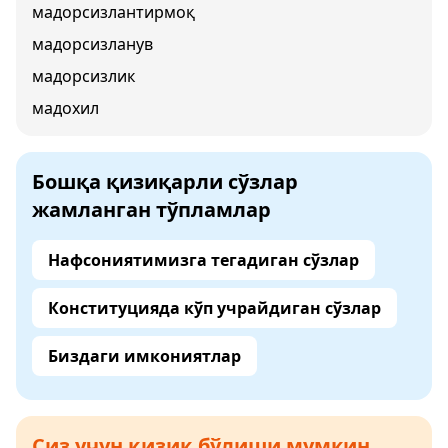
мадорсизлантирмоқ
мадорсизланув
мадорсизлик
мадохил
Бошқа қизиқарли сўзлар
жамланган тўпламлар
Нафсониятимизга тегадиган сўзлар
Конституцияда кўп учрайдиган сўзлар
Биздаги имкониятлар
Сиз учун қизиқ бўлиши мумкин