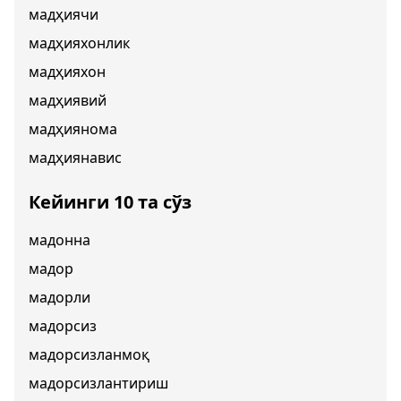
мадҳиячи
мадҳияхонлик
мадҳияхон
мадҳиявий
мадҳиянома
мадҳиянавис
Кейинги 10 та сўз
мадонна
мадор
мадорли
мадорсиз
мадорсизланмоқ
мадорсизлантириш