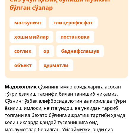
бўлган сўзлар
масъулият
глицерофосфат
ҳошимийлар
постановка
соғлик
ор
баднафслашув
объект
ҳурматли
Мадҳхонлик
сўзининг имло қоидаларига асосан
тўғри ёзилиш таснифи билан танишиб чиқамиз.
Сўзнинг ўзбек алифбосида лотин ва кириллда тўғри
ёзилиш имлоси, нечта ундош ва унлидан таркиб
топгани ва бехато бўғинга ажратиш тартиби ҳамда
келишикларда қандай тусланишига оид
маълумотлар берилган. Ўйлаймизки, энди сиз