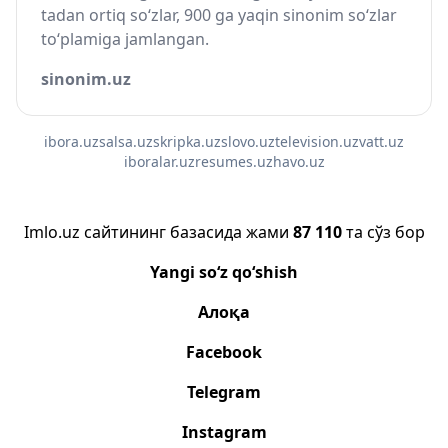
tadan ortiq so‘zlar, 900 ga yaqin sinonim so‘zlar
to‘plamiga jamlangan.
sinonim.uz
ibora.uz
salsa.uz
skripka.uz
slovo.uz
television.uz
vatt.uz
iboralar.uz
resumes.uz
havo.uz
Imlo.uz сайтининг базасида жами
87 110
та сўз бор
Yangi so‘z qo‘shish
Алоқа
Facebook
Telegram
Instagram