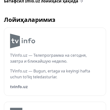
Батафсил Imlo.uz лойиҳаси ҳақида
Лойиҳаларимиз
TVinfo.uz — Телепрограмма на сегодня,
завтра и ближайшую неделю.
TVinfo.uz — Bugun, ertaga va keyingi hafta
uchun to‘liq teledasturlar.
tvinfo.uz