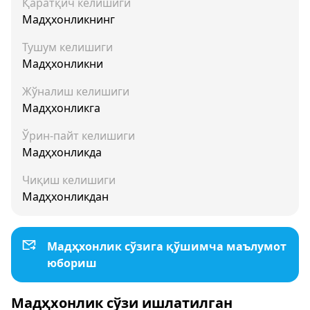
Қаратқич келишиги
Мадҳхонликнинг
Тушум келишиги
Мадҳхонликни
Жўналиш келишиги
Мадҳхонликга
Ўрин-пайт келишиги
Мадҳхонликда
Чиқиш келишиги
Мадҳхонликдан
Мадҳхонлик сўзига қўшимча маълумот
юбориш
Мадҳхонлик сўзи ишлатилган