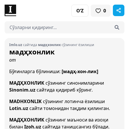
O‘Z
0
Imlo.uz
сайтида
мадҳхонлик
сўзининг ёзилиши
мадҳхонлик
от
Бўғинларга бўлиниши:
[мадҳ-хон-лик]
МАДҲХОНЛИК
сўзининг синонимларини
Sinonim.uz
сайтида қидириб кўринг.
MADHXONLIK
сўзининг лотинча ёзилиши
Lotin.uz
сайти томонидан тақдим қилинган.
МАДҲХОНЛИК
сўзининг маъноси ва изоҳи
билан
Izoh.uz
сайтида танишсангиз бўлади.