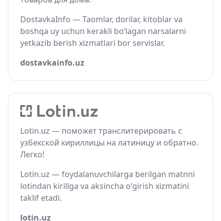
DostavkaInfo — Taomlar, dorilar, kitoblar va
boshqa uy uchun kerakli bo‘lagan narsalarni
yetkazib berish xizmatlari bor servislar.
dostavkainfo.uz
Lotin.uz — поможет транслитерировать с
узбекской кириллицы на латиницу и обратно.
Легко!
Lotin.uz — foydalanuvchilarga berilgan matnni
lotindan kirillga va aksincha o‘girish xizmatini
taklif etadi.
lotin.uz