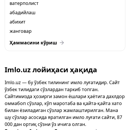
ватерполист
абадийлаш
абихит
жанговар
Ҳаммасини кўриш
Imlo.uz лойиҳаси ҳақида
Imlo.uz — бу ўзбек тилининг имло луғатидир. Сайт
ўзбек тилидаги сўзлардан таркиб топган.
Сайтимизда ҳозирги замон ёшлари ҳаётига дахлдор
оммабоп сўзлар, кўп маротаба ва қайта-қайта хато
билан ёзиладиган сўзлар жамлаштирилган. Мана
шу сўзлар асосида яратилган имло луғати сайти, 87
000 дан ортиқ сўзни ўз ичига олган.