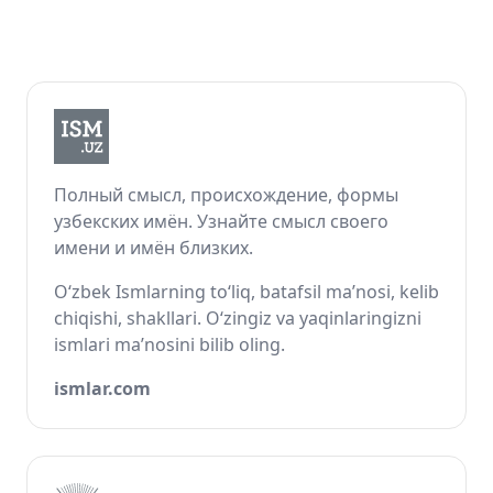
Полный смысл, происхождение, формы
узбекских имён. Узнайте смысл своего
имени и имён близких.
O‘zbek Ismlarning to‘liq, batafsil ma’nosi, kelib
chiqishi, shakllari. O‘zingiz va yaqinlaringizni
ismlari ma’nosini bilib oling.
ismlar.com