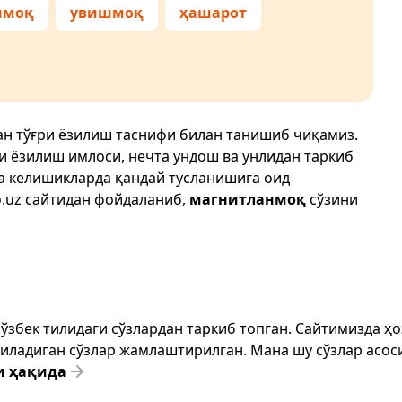
нмоқ
увишмоқ
ҳашарот
ан тўғри ёзилиш таснифи билан танишиб чиқамиз.
ри ёзилиш имлоси, нечта ундош ва унлидан таркиб
да келишикларда қандай тусланишига оид
.uz
сайтидан фойдаланиб,
магнитланмоқ
сўзини
т ўзбек тилидаги сўзлардан таркиб топган. Сайтимизда 
ёзиладиган сўзлар жамлаштирилган. Мана шу сўзлар асоси
и ҳақида