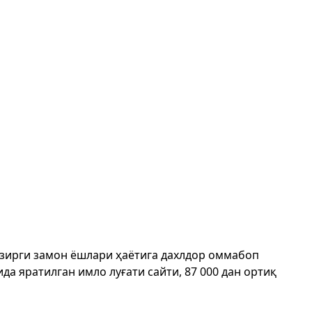
ҳозирги замон ёшлари ҳаётига дахлдор оммабоп
да яратилган имло луғати сайти, 87 000 дан ортиқ