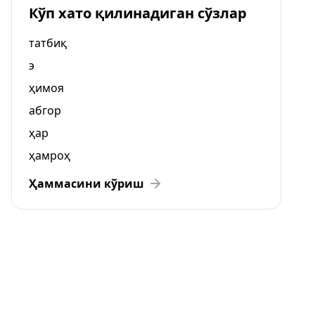
Кўп хато қилинадиган сўзлар
татбиқ
э
ҳимоя
абгор
ҳар
ҳамроҳ
Ҳаммасини кўриш