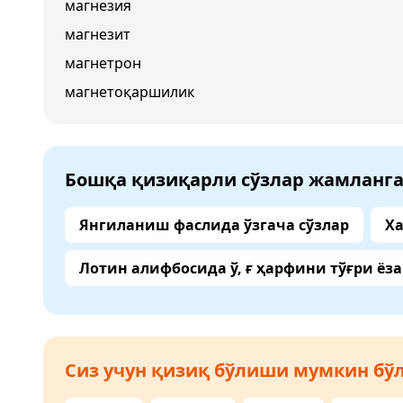
магнезия
магнезит
магнетрон
магнетоқаршилик
Бошқа қизиқарли сўзлар жамланг
Янгиланиш фаслида ўзгача сўзлар
Ха
Лотин алифбосида ў, ғ ҳарфини тўғри ёз
Сиз учун қизиқ бўлиши мумкин бўл