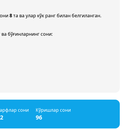
сони
8
та ва улар кўк ранг билан белгиланган.
 ва бўғинларнинг сони:
арфлар сони
Кўришлар сони
2
96