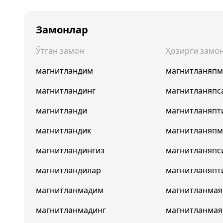
Замонлар
Ўтган замон
Ҳозирги замо
магнитландим
магнитланяп
магнитландинг
магнитланяпс
магнитланди
магнитланяпт
магнитландик
магнитланяпм
магнитландингиз
магнитланяпс
магнитландилар
магнитланяпт
магнитланмадим
магнитланма
магнитланмадинг
магнитланмая