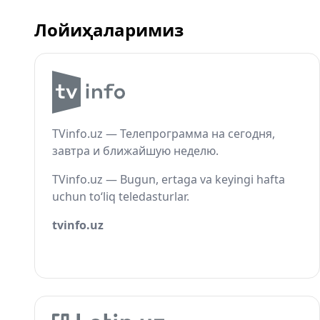
Лойиҳаларимиз
TVinfo.uz — Телепрограмма на сегодня,
завтра и ближайшую неделю.
TVinfo.uz — Bugun, ertaga va keyingi hafta
uchun to‘liq teledasturlar.
tvinfo.uz