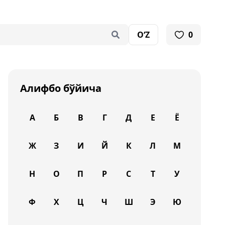
O‘Z
0
Алифбо бўйича
А
Б
В
Г
Д
Е
Ё
Ж
З
И
Й
К
Л
М
Н
О
П
Р
С
Т
У
Ф
Х
Ц
Ч
Ш
Э
Ю