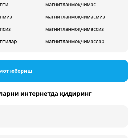
пти
магнитланмоқчимас
япмиз
магнитланмоқчимасмиз
псиз
магнитланмоқчимассиз
птилар
магнитланмоқчимаслар
умот юбориш
ларни интернетда қидиринг