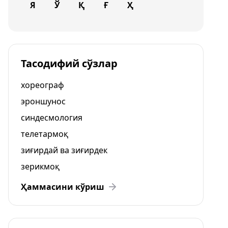
Я
Ў
Қ
Ғ
Ҳ
Тасодифий сўзлар
хореограф
эроншунос
синдесмология
телетармоқ
зиғирдай ва зиғирдек
зерикмоқ
Ҳаммасини кўриш