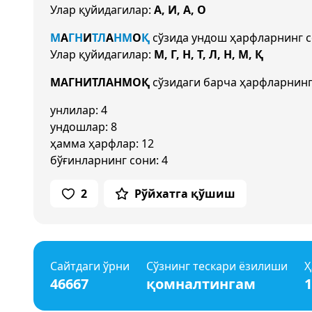
Улар қуйидагилар:
А, И, А, О
М
А
Г
Н
И
Т
Л
А
Н
М
О
Қ
сўзида ундош ҳарфларнинг 
Улар қуйидагилар:
М, Г, Н, Т, Л, Н, М, Қ
МАГНИТЛАНМОҚ
сўзидаги барча ҳарфларнинг
унлилар: 4
ундошлар: 8
ҳамма ҳарфлар: 12
бўғинларнинг сони: 4
2
Рўйхатга қўшиш
Сайтдаги ўрни
Сўзнинг тескари ёзилиши
Ҳ
46667
қомналтингам
1