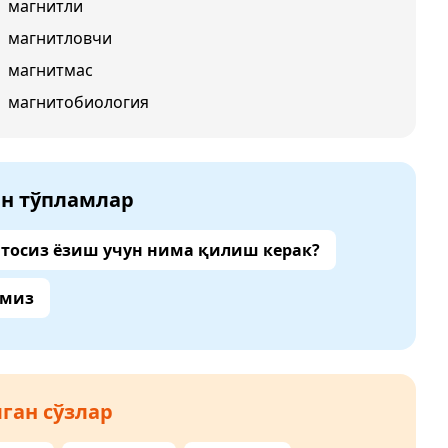
магнитли
магнитловчи
магнитмас
магнитобиология
ан тўпламлар
тосиз ёзиш учун нима қилиш керак?
амиз
ган сўзлар