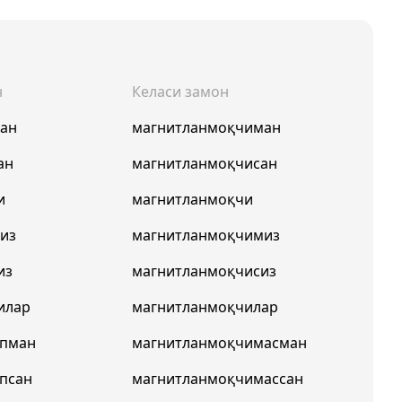
н
Келаси замон
ман
магнитланмоқчиман
ан
магнитланмоқчисан
и
магнитланмоқчи
из
магнитланмоқчимиз
из
магнитланмоқчисиз
илар
магнитланмоқчилар
япман
магнитланмоқчимасман
псан
магнитланмоқчимассан