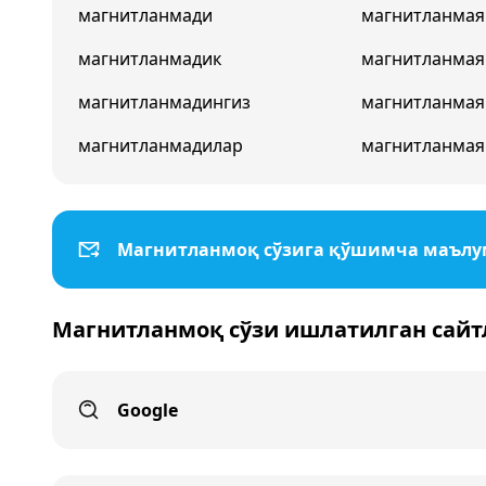
магнитланмади
магнитланмая
магнитланмадик
магнитланма
магнитланмадингиз
магнитланмая
магнитланмадилар
магнитланмая
Магнитланмоқ сўзига қўшимча маъл
Магнитланмоқ сўзи ишлатилган сайт
Google