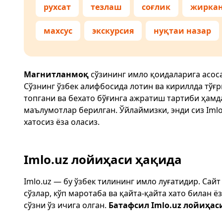
рухсат
тезлаш
соғлик
жирка
махсус
экскурсия
нуқтаи назар
Магнитланмоқ
сўзининг имло қоидаларига асос
Сўзнинг ўзбек алифбосида лотин ва кириллда тўғ
топгани ва бехато бўғинга ажратиш тартиби ҳам
маълумотлар берилган. Ўйлаймизки, энди сиз
Imlo
хатосиз ёза оласиз.
Imlo.uz лойиҳаси ҳақида
Imlo.uz — бу ўзбек тилининг имло луғатидир. Сай
сўзлар, кўп маротаба ва қайта-қайта хато билан 
сўзни ўз ичига олган.
Батафсил Imlo.uz лойиҳас