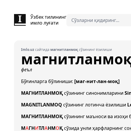
Ўзбек тилининг
имло луғати
Imlo.uz
сайтида
магнитланмоқ
сўзининг ёзилиши
магнитланмо
феъл
Бўғинларга бўлиниши:
[маг-нит-лан-моқ]
МАГНИТЛАНМОҚ
сўзининг синонимларини
Si
MAGNITLANMOQ
сўзининг лотинча ёзилиши
L
МАГНИТЛАНМОҚ
сўзининг маъноси ва изоҳи
М
А
Г
Н
И
Т
Л
А
Н
М
О
Қ
сўзида унли ҳарфларнинг с