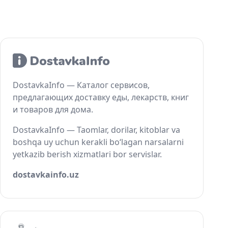
DostavkaInfo — Каталог сервисов,
предлагающих доставку еды, лекарств, книг
и товаров для дома.
DostavkaInfo — Taomlar, dorilar, kitoblar va
boshqa uy uchun kerakli bo‘lagan narsalarni
yetkazib berish xizmatlari bor servislar.
dostavkainfo.uz