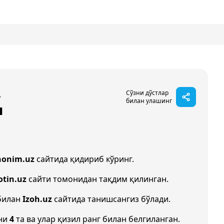
қ
Сўзни дўстлар
билан улашинг
nonim.uz
сайтида қидириб кўринг.
otin.uz
сайти томонидан тақдим қилинган.
 билан
Izoh.uz
сайтида танишсангиз бўлади.
они
4
та ва улар қизил ранг билан белгиланган.