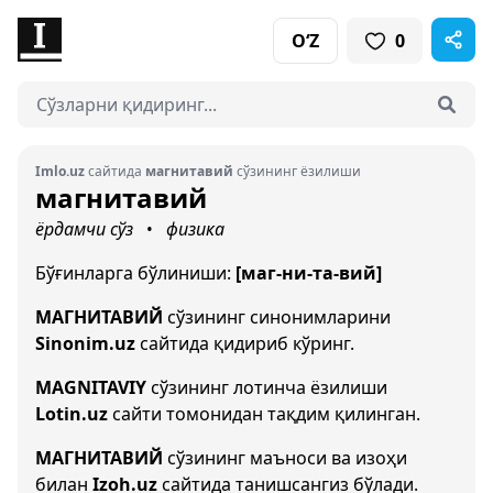
O‘Z
0
Imlo.uz
сайтида
магнитавий
сўзининг ёзилиши
магнитавий
ёрдамчи сўз
физика
•
Бўғинларга бўлиниши:
[маг-ни-та-вий]
МАГНИТАВИЙ
сўзининг синонимларини
Sinonim.uz
сайтида қидириб кўринг.
MAGNITAVIY
сўзининг лотинча ёзилиши
Lotin.uz
сайти томонидан тақдим қилинган.
МАГНИТАВИЙ
сўзининг маъноси ва изоҳи
билан
Izoh.uz
сайтида танишсангиз бўлади.