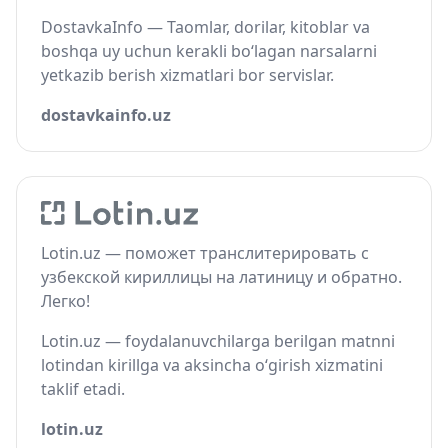
DostavkaInfo — Taomlar, dorilar, kitoblar va
boshqa uy uchun kerakli bo‘lagan narsalarni
yetkazib berish xizmatlari bor servislar.
dostavkainfo.uz
Lotin.uz — поможет транслитерировать с
узбекской кириллицы на латиницу и обратно.
Легко!
Lotin.uz — foydalanuvchilarga berilgan matnni
lotindan kirillga va aksincha o‘girish xizmatini
taklif etadi.
lotin.uz