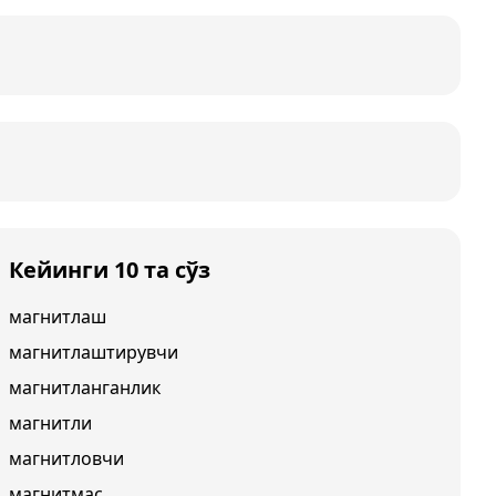
Кейинги 10 та сўз
магнитлаш
магнитлаштирувчи
магнитланганлик
магнитли
магнитловчи
магнитмас