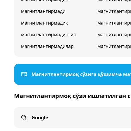
магнитлантирмади
магнитлантир
магнитлантирмадик
магнитланти
магнитлантирмадингиз
магнитлантир
магнитлантирмадилар
магнитлантир
Магнитлантирмоқ сўзига қўшимча м
Магнитлантирмоқ сўзи ишлатилган с
Google