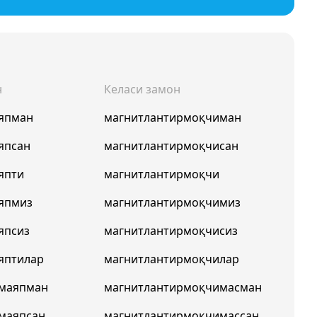
н
Келаси замон
япман
магнитлантирмоқчиман
япсан
магнитлантирмоқчисан
япти
магнитлантирмоқчи
япмиз
магнитлантирмоқчимиз
япсиз
магнитлантирмоқчисиз
яптилар
магнитлантирмоқчилар
рмаяпман
магнитлантирмоқчимасман
маяпсан
магнитлантирмоқчимассан