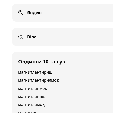
Яндекс
Bing
Олдинги 10 та сўз
магнитлантириш
магнитлантирилмоқ
магнитланмоқ
магнитланиш
магнитламоқ
магнитик