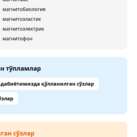
магнитобиология
магнитоэластик
магнитоэлектрик
магнитофон
ан тўпламлар
адабиётимизда қўлланилган сўзлар
ўзлар
ган сўзлар