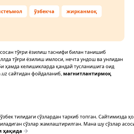
истеъмол
ўзбекча
жирканмоқ
асосан тўғри ёзилиш таснифи билан танишиб
иллда тўғри ёзилиш имлоси, нечта ундош ва унлидан
би ҳамда келишикларда қандай тусланишига оид
.uz
сайтидан фойдаланиб,
магнитлантирмоқ
т ўзбек тилидаги сўзлардан таркиб топган. Сайтимизда 
ёзиладиган сўзлар жамлаштирилган. Мана шу сўзлар асоси
и ҳақида