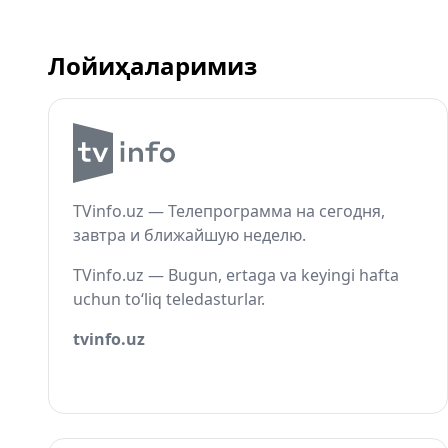
Лойиҳаларимиз
TVinfo.uz — Телепрограмма на сегодня,
завтра и ближайшую неделю.
TVinfo.uz — Bugun, ertaga va keyingi hafta
uchun to‘liq teledasturlar.
tvinfo.uz