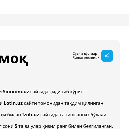
рмоқ
Сўзни дўстлар
билан улашинг
ни
Sinonim.uz
сайтида қидириб кўринг.
ши
Lotin.uz
сайти томонидан тақдим қилинган.
оҳи билан
Izoh.uz
сайтида танишсангиз бўлади.
г сони
5
та ва улар қизил ранг билан белгиланган.