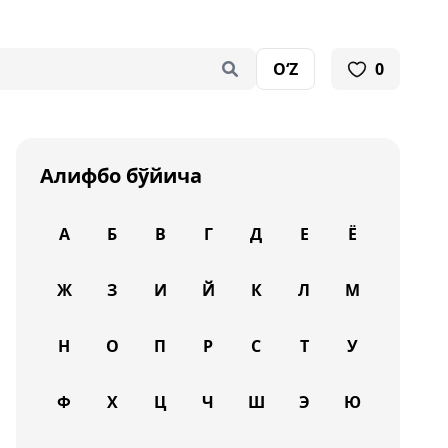
O‘Z
0
Алифбо бўйича
А
Б
В
Г
Д
Е
Ё
Ж
З
И
Й
К
Л
М
Н
О
П
Р
С
Т
У
Ф
Х
Ц
Ч
Ш
Э
Ю