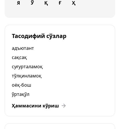
Я
Ў
Қ
Ғ
Ҳ
Тасодифий сўзлар
адъютант
сақсақ
суғурталамоқ
тўлқинламоқ
оёқ-бош
ўртақўл
Ҳаммасини кўриш