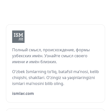
Полный смысл, происхождение, формы
узбекских имён. Узнайте смысл своего
имени и имён близких.
O‘zbek Ismlarning to‘liq, batafsil ma’nosi, kelib
chiqishi, shakllari. O‘zingiz va yaqinlaringizni
ismlari ma’nosini bilib oling.
ismlar.com