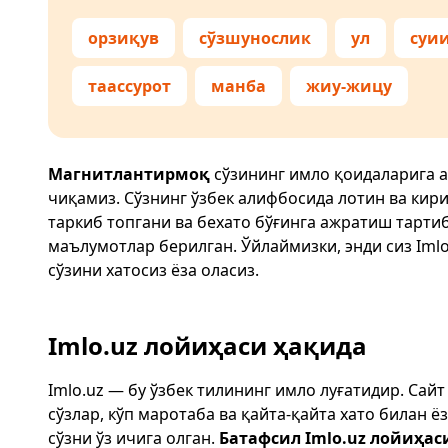
орзиқув
сўзшунослик
ул
суи
таассурот
манба
жиу-жицу
Магнитлантирмоқ
сўзининг имло қоидаларига 
чиқамиз. Сўзнинг ўзбек алифбосида лотин ва кир
таркиб топгани ва бехато бўғинга ажратиш тарти
маълумотлар берилган. Ўйлаймизки, энди сиз
Imlo
сўзини хатосиз ёза оласиз.
Imlo.uz лойиҳаси ҳақида
Imlo.uz — бу ўзбек тилининг имло луғатидир. Сай
сўзлар, кўп маротаба ва қайта-қайта хато билан 
сўзни ўз ичига олган.
Батафсил Imlo.uz лойиҳас