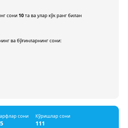
инг сони
10
та ва улар кўк ранг билан
инг ва бўғинларнинг сони:
арфлар сони
Кўришлар сони
5
111