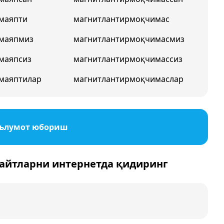
маяпти
магнитлантирмоқчимас
рмаяпмиз
магнитлантирмоқчимасмиз
маяпсиз
магнитлантирмоқчимассиз
маяптилар
магнитлантирмоқчимаслар
аълумот юбориш
айтларни интернетда қидиринг