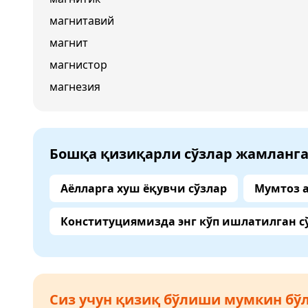
магнитавий
магнит
магнистор
магнезия
Бошқа қизиқарли сўзлар жамланг
Аёлларга хуш ёқувчи сўзлар
Мумтоз 
Конституциямизда энг кўп ишлатилган с
Сиз учун қизиқ бўлиши мумкин бўл