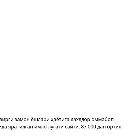
ҳозирги замон ёшлари ҳаётига дахлдор оммабоп
да яратилган имло луғати сайти, 87 000 дан ортиқ