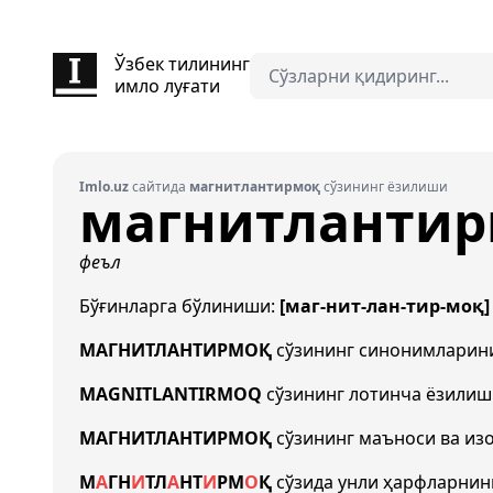
Ўзбек тилининг
имло луғати
Imlo.uz
сайтида
магнитлантирмоқ
сўзининг ёзилиши
магнитланти
феъл
Бўғинларга бўлиниши:
[маг-нит-лан-тир-моқ]
МАГНИТЛАНТИРМОҚ
сўзининг синонимлари
MAGNITLANTIRMOQ
сўзининг лотинча ёзили
МАГНИТЛАНТИРМОҚ
сўзининг маъноси ва из
М
А
Г
Н
И
Т
Л
А
Н
Т
И
Р
М
О
Қ
сўзида унли ҳарфларнин