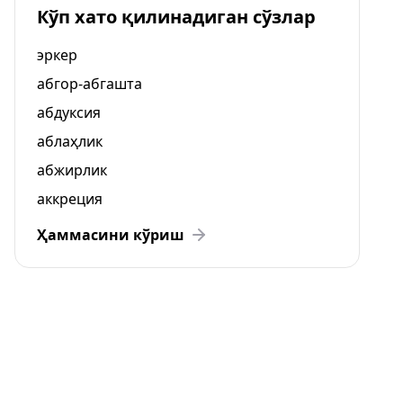
Кўп хато қилинадиган сўзлар
эркер
абгор-абгашта
абдуксия
аблаҳлик
абжирлик
аккреция
Ҳаммасини кўриш