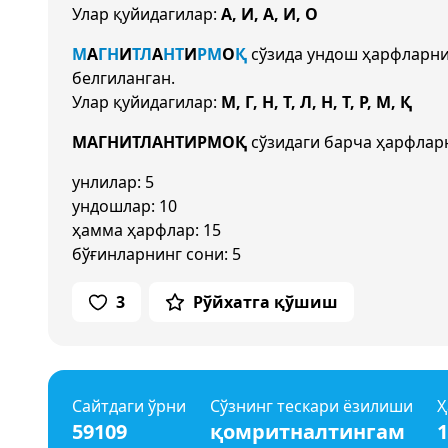
Улар қуйидагилар:
А, И, А, И, О
М
А
Г
Н
И
Т
Л
А
Н
Т
И
Р
М
О
Қ
сўзида ундош ҳарфларн
белгиланган.
Улар қуйидагилар:
М, Г, Н, Т, Л, Н, Т, Р, М, Қ
МАГНИТЛАНТИРМОҚ
сўзидаги барча ҳарфларн
унлилар: 5
ундошлар: 10
ҳамма ҳарфлар: 15
бўғинларнинг сони: 5
3
Рўйхатга қўшиш
Сайтдаги ўрни
Сўзнинг тескари ёзилиши
Ҳ
59109
қомритналтингам
1