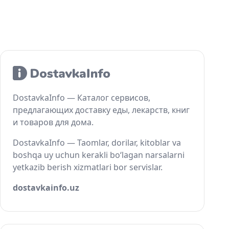
DostavkaInfo — Каталог сервисов,
предлагающих доставку еды, лекарств, книг
и товаров для дома.
DostavkaInfo — Taomlar, dorilar, kitoblar va
boshqa uy uchun kerakli bo‘lagan narsalarni
yetkazib berish xizmatlari bor servislar.
dostavkainfo.uz